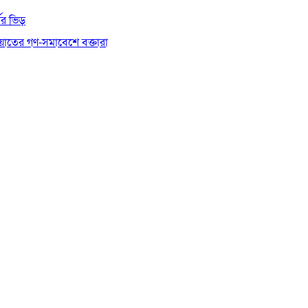
থীর ভিড়
য়াতের গণ-সমাবেশে বক্তারা