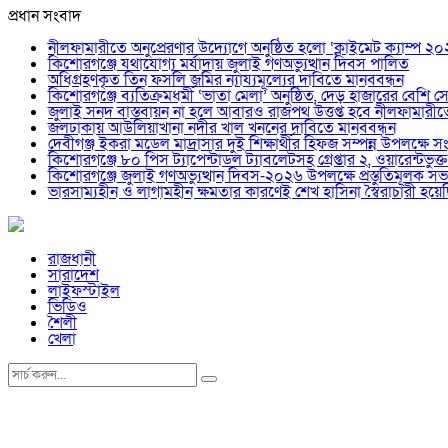
প্রধান সংবাদ
নীলফামারীতে অনুপ্রেরণার উদ্যোগে অনুষ্ঠিত হলো ‘ক্লাইমেট ক্যাম্প ২
কিশোরগঞ্জে যথাযোগ্য মর্যাদায় জুলাই গণঅভ্যুত্থান দিবস পালিত
অধিগ্রহণকৃত তিন ফসলি জমির ন্যায্যমূল্যের দাবিতে মানববন্ধন
কিশোরগঞ্জে ব্যতিক্রমধর্মী ‘ভাতা মেলা’ অনুষ্ঠিত, দেড় হাজারের বেশি সেব
জুলাই সনদ বাস্তবায়ন না হলে আবারও রাজপথ উত্তপ্ত হবে নীলফামারী
জলঢাকায় আউলিয়াখানা নদীর খাল খননের দাবিতে মানববন্ধন
দেবীগঞ্জ ইকরা মডেল মাদ্রাসার দুই শিক্ষার্থীর হিফজ সম্পন্ন উপলক্ষে সং
কিশোরগঞ্জে ৮০ পিস ট্যাপেন্টাডল ট্যাবলেটসহ গ্রেপ্তার ২, ওয়ারেন্ট
কিশোরগঞ্জে জুলাই গণঅভ্যুত্থান দিবস-২০২৬ উপলক্ষে প্রস্তুতিমূলক সভা
ভারসাম্যহীন ও লাগামহীন ক্ষমতার কারণেই শেখ হাসিনা স্বৈরাচারী হ
রাজধানী
সারাদেশ
লাইফস্টাইল
ভিডিও
শৈলী
খেলা