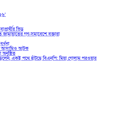
০২৬’
াপ্রার্থীর ভিড়
তে জামায়াতের গণ-সমাবেশে বক্তারা
বর্ধনা
ভুক্ত আসামিও আটক
 অনুষ্ঠিত
য়েছিলেন, একই পথে হাঁটছে বিএনপি: মিয়া গোলাম পরওয়ার