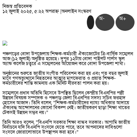
নিজস্ব প্রতিবেদক
১২ জুলাই ২০২৫, ৫:২২ অপরাহ্ন
|
অনলাইন সংস্করণ
অ-
অ+
পঞ্চগড়ের বোদা উপজেলায় শিক্ষক-কর্মচারী ঐক্যজোটের ত্রি-বার্ষিক সম্মেলন
আজ (১২ জুলাই) অনুষ্ঠিত হয়েছে। দুপুর ১২টায় বোদা পাইলট গার্লস স্কুল
অ্যান্ড কলেজ চত্বরে এ সম্মেলনের আয়োজন করে বোদা উপজেলা শাখা।
অনুষ্ঠানের শুরুতে জাতীয় সংগীত পরিবেশন করা হয় এবং গত বছর জুলাই
মাসে গণঅভ্যুত্থানে নিহতদের আত্মার মাগফেরাত ও প্রয়াত শিক্ষক-
কর্মচারীদের শান্তি কামনায় এক মিনিট নীরবতা পালন করা হয়।
সম্মেলনে প্রধান অতিথি হিসেবে উপস্থিত ছিলেন কেন্দ্রীয় বিএনপির পল্লী
উন্নয়ন বিষয়ক সম্পাদক ও পঞ্চগড় জেলা বিএনপির সদস্য সচিব ফরহাদ
হোসেন আজাদ। তিনি বলেন, “শিক্ষক-কর্মচারীদের ন্যায্য অধিকার আদায়ে
ঐক্যবদ্ধ আন্দোলনের কোনো বিকল্প নেই। জাতীয়করণ ছাড়া শিক্ষা খাতের
টেকসই উন্নয়ন সম্ভব নয়।”
তিনি আরও বলেন, “বিএনপি সরকার শিক্ষা বান্ধব সরকার। আগামি জাতীয়
নির্বাচনে যদি বিএনপি সংসদে যেতে পারে, তবে আপনাদের দাবিগুলো
সংসদে জোরালোভাবে উপস্থাপন করা হবে।”