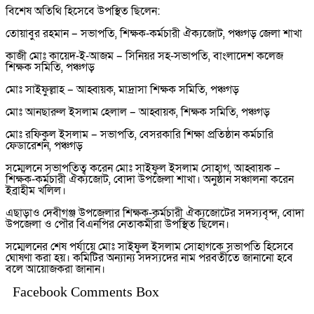
বিশেষ অতিথি হিসেবে উপস্থিত ছিলেন:
তোয়াবুর রহমান – সভাপতি, শিক্ষক-কর্মচারী ঐক্যজোট, পঞ্চগড় জেলা শাখা
কাজী মোঃ কায়েদ-ই-আজম – সিনিয়র সহ-সভাপতি, বাংলাদেশ কলেজ
শিক্ষক সমিতি, পঞ্চগড়
মোঃ সাইফুল্লাহ – আহ্বায়ক, মাদ্রাসা শিক্ষক সমিতি, পঞ্চগড়
মোঃ আনছারুল ইসলাম হেলাল – আহ্বায়ক, শিক্ষক সমিতি, পঞ্চগড়
মোঃ রফিকুল ইসলাম – সভাপতি, বেসরকারি শিক্ষা প্রতিষ্ঠান কর্মচারি
ফেডারেশন, পঞ্চগড়
সম্মেলনে সভাপতিত্ব করেন মোঃ সাইফুল ইসলাম সোহাগ, আহ্বায়ক –
শিক্ষক-কর্মচারী ঐক্যজোট, বোদা উপজেলা শাখা। অনুষ্ঠান সঞ্চালনা করেন
ইব্রাহীম খলিল।
এছাড়াও দেবীগঞ্জ উপজেলার শিক্ষক-কর্মচারী ঐক্যজোটের সদস্যবৃন্দ, বোদা
উপজেলা ও পৌর বিএনপির নেতাকর্মীরা উপস্থিত ছিলেন।
সম্মেলনের শেষ পর্যায়ে মোঃ সাইফুল ইসলাম সোহাগকে সভাপতি হিসেবে
ঘোষণা করা হয়। কমিটির অন্যান্য সদস্যদের নাম পরবর্তীতে জানানো হবে
বলে আয়োজকরা জানান।
Facebook Comments Box