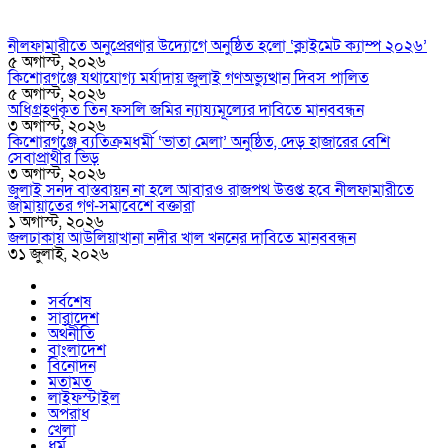
নীলফামারীতে অনুপ্রেরণার উদ্যোগে অনুষ্ঠিত হলো ‘ক্লাইমেট ক্যাম্প ২০২৬’
৫ অগাস্ট, ২০২৬
কিশোরগঞ্জে যথাযোগ্য মর্যাদায় জুলাই গণঅভ্যুত্থান দিবস পালিত
৫ অগাস্ট, ২০২৬
অধিগ্রহণকৃত তিন ফসলি জমির ন্যায্যমূল্যের দাবিতে মানববন্ধন
৩ অগাস্ট, ২০২৬
কিশোরগঞ্জে ব্যতিক্রমধর্মী ‘ভাতা মেলা’ অনুষ্ঠিত, দেড় হাজারের বেশি
সেবাপ্রার্থীর ভিড়
৩ অগাস্ট, ২০২৬
জুলাই সনদ বাস্তবায়ন না হলে আবারও রাজপথ উত্তপ্ত হবে নীলফামারীতে
জামায়াতের গণ-সমাবেশে বক্তারা
১ অগাস্ট, ২০২৬
জলঢাকায় আউলিয়াখানা নদীর খাল খননের দাবিতে মানববন্ধন
৩১ জুলাই, ২০২৬
সর্বশেষ
সারাদেশ
অর্থনীতি
বাংলাদেশ
বিনোদন
মতামত
লাইফস্টাইল
অপরাধ
খেলা
ধর্ম