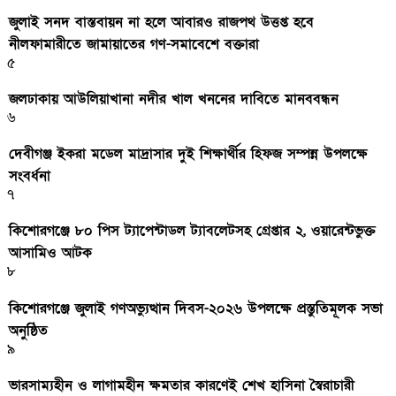
জুলাই সনদ বাস্তবায়ন না হলে আবারও রাজপথ উত্তপ্ত হবে
নীলফামারীতে জামায়াতের গণ-সমাবেশে বক্তারা
৫
জলঢাকায় আউলিয়াখানা নদীর খাল খননের দাবিতে মানববন্ধন
৬
দেবীগঞ্জ ইকরা মডেল মাদ্রাসার দুই শিক্ষার্থীর হিফজ সম্পন্ন উপলক্ষে
সংবর্ধনা
৭
কিশোরগঞ্জে ৮০ পিস ট্যাপেন্টাডল ট্যাবলেটসহ গ্রেপ্তার ২, ওয়ারেন্টভুক্ত
আসামিও আটক
৮
কিশোরগঞ্জে জুলাই গণঅভ্যুত্থান দিবস-২০২৬ উপলক্ষে প্রস্তুতিমূলক সভা
অনুষ্ঠিত
৯
ভারসাম্যহীন ও লাগামহীন ক্ষমতার কারণেই শেখ হাসিনা স্বৈরাচারী