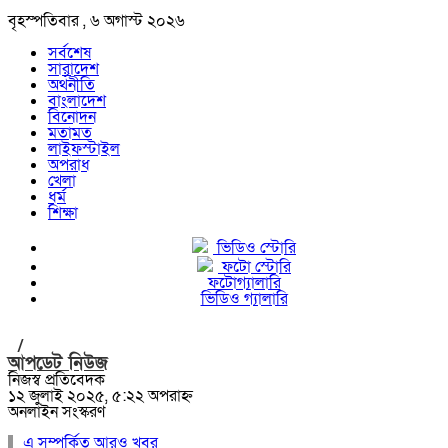
বৃহস্পতিবার , ৬ অগাস্ট ২০২৬
সর্বশেষ
সারাদেশ
অর্থনীতি
বাংলাদেশ
বিনোদন
মতামত
লাইফস্টাইল
অপরাধ
খেলা
ধর্ম
শিক্ষা
ভিডিও স্টোরি
ফটো স্টোরি
ফটোগ্যালারি
ভিডিও গ্যালারি
/
আপডেট নিউজ
নিজস্ব প্রতিবেদক
১২ জুলাই ২০২৫, ৫:২২ অপরাহ্ন
অনলাইন সংস্করণ
এ সম্পর্কিত আরও খবর