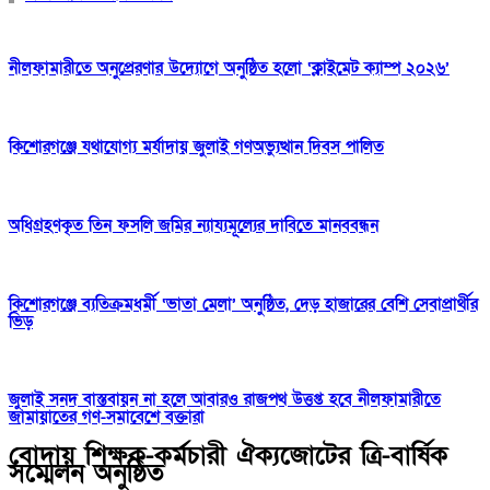
নীলফামারীতে অনুপ্রেরণার উদ্যোগে অনুষ্ঠিত হলো ‘ক্লাইমেট ক্যাম্প ২০২৬’
কিশোরগঞ্জে যথাযোগ্য মর্যাদায় জুলাই গণঅভ্যুত্থান দিবস পালিত
অধিগ্রহণকৃত তিন ফসলি জমির ন্যায্যমূল্যের দাবিতে মানববন্ধন
কিশোরগঞ্জে ব্যতিক্রমধর্মী ‘ভাতা মেলা’ অনুষ্ঠিত, দেড় হাজারের বেশি সেবাপ্রার্থীর
ভিড়
জুলাই সনদ বাস্তবায়ন না হলে আবারও রাজপথ উত্তপ্ত হবে নীলফামারীতে
জামায়াতের গণ-সমাবেশে বক্তারা
বোদায় শিক্ষক-কর্মচারী ঐক্যজোটের ত্রি-বার্ষিক
সম্মেলন অনুষ্ঠিত