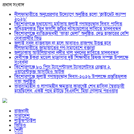
প্রধান সংবাদ
নীলফামারীতে অনুপ্রেরণার উদ্যোগে অনুষ্ঠিত হলো ‘ক্লাইমেট ক্যাম্প
২০২৬’
কিশোরগঞ্জে যথাযোগ্য মর্যাদায় জুলাই গণঅভ্যুত্থান দিবস পালিত
অধিগ্রহণকৃত তিন ফসলি জমির ন্যায্যমূল্যের দাবিতে মানববন্ধন
কিশোরগঞ্জে ব্যতিক্রমধর্মী ‘ভাতা মেলা’ অনুষ্ঠিত, দেড় হাজারের বেশি
সেবাপ্রার্থীর ভিড়
জুলাই সনদ বাস্তবায়ন না হলে আবারও রাজপথ উত্তপ্ত হবে
নীলফামারীতে জামায়াতের গণ-সমাবেশে বক্তারা
জলঢাকায় আউলিয়াখানা নদীর খাল খননের দাবিতে মানববন্ধন
দেবীগঞ্জ ইকরা মডেল মাদ্রাসার দুই শিক্ষার্থীর হিফজ সম্পন্ন উপলক্ষে
সংবর্ধনা
কিশোরগঞ্জে ৮০ পিস ট্যাপেন্টাডল ট্যাবলেটসহ গ্রেপ্তার ২,
ওয়ারেন্টভুক্ত আসামিও আটক
কিশোরগঞ্জে জুলাই গণঅভ্যুত্থান দিবস-২০২৬ উপলক্ষে প্রস্তুতিমূলক
সভা অনুষ্ঠিত
ভারসাম্যহীন ও লাগামহীন ক্ষমতার কারণেই শেখ হাসিনা স্বৈরাচারী
হয়েছিলেন, একই পথে হাঁটছে বিএনপি: মিয়া গোলাম পরওয়ার
রাজধানী
সারাদেশ
লাইফস্টাইল
ভিডিও
শৈলী