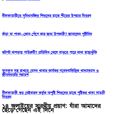
নীলফামারীতে সুবিধাবঞ্চিত শিশুদের মাঝে শীতের উপহার বিতরণ
কাঁচা না পাকা—কোন পেঁপে কার জন্য উপকারী? জানালেন পুষ্টিবিদ
ঝটপট নাশতায় পাউরুটি? প্রতিদিন খেলে বাড়তে পারে নানা স্বাস্থ্যঝুঁকি
ফুসফুস সুস্থ রাখতে যেসব খাবার কার্যকর গবেষণাভিত্তিক খাদ্যাভ্যাস ও
জীবনধারার পরামর্শ
নীলফামারী গুড নেইবারস কর্তৃক অপুষ্টি শিশুদের মাঝে পুষ্টিকর খাদ্য সামগ্রী
বিতরন
১৪ জুলাইয়ের স্মরণীয় প্রয়াণ: যাঁরা আমাদের
ছেড়ে গেছেন এই দিনে