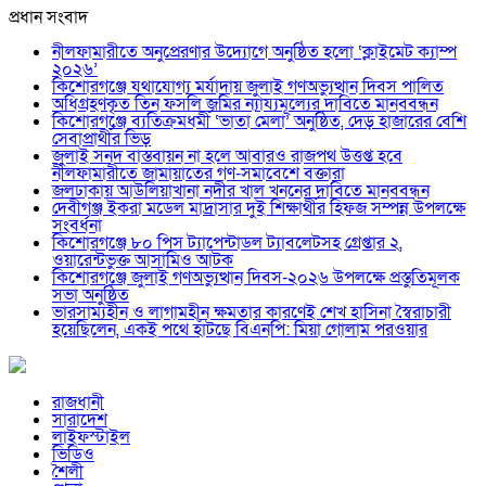
প্রধান সংবাদ
নীলফামারীতে অনুপ্রেরণার উদ্যোগে অনুষ্ঠিত হলো ‘ক্লাইমেট ক্যাম্প
২০২৬’
কিশোরগঞ্জে যথাযোগ্য মর্যাদায় জুলাই গণঅভ্যুত্থান দিবস পালিত
অধিগ্রহণকৃত তিন ফসলি জমির ন্যায্যমূল্যের দাবিতে মানববন্ধন
কিশোরগঞ্জে ব্যতিক্রমধর্মী ‘ভাতা মেলা’ অনুষ্ঠিত, দেড় হাজারের বেশি
সেবাপ্রার্থীর ভিড়
জুলাই সনদ বাস্তবায়ন না হলে আবারও রাজপথ উত্তপ্ত হবে
নীলফামারীতে জামায়াতের গণ-সমাবেশে বক্তারা
জলঢাকায় আউলিয়াখানা নদীর খাল খননের দাবিতে মানববন্ধন
দেবীগঞ্জ ইকরা মডেল মাদ্রাসার দুই শিক্ষার্থীর হিফজ সম্পন্ন উপলক্ষে
সংবর্ধনা
কিশোরগঞ্জে ৮০ পিস ট্যাপেন্টাডল ট্যাবলেটসহ গ্রেপ্তার ২,
ওয়ারেন্টভুক্ত আসামিও আটক
কিশোরগঞ্জে জুলাই গণঅভ্যুত্থান দিবস-২০২৬ উপলক্ষে প্রস্তুতিমূলক
সভা অনুষ্ঠিত
ভারসাম্যহীন ও লাগামহীন ক্ষমতার কারণেই শেখ হাসিনা স্বৈরাচারী
হয়েছিলেন, একই পথে হাঁটছে বিএনপি: মিয়া গোলাম পরওয়ার
রাজধানী
সারাদেশ
লাইফস্টাইল
ভিডিও
শৈলী