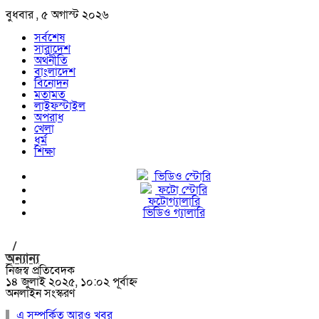
বুধবার , ৫ অগাস্ট ২০২৬
সর্বশেষ
সারাদেশ
অর্থনীতি
বাংলাদেশ
বিনোদন
মতামত
লাইফস্টাইল
অপরাধ
খেলা
ধর্ম
শিক্ষা
ভিডিও স্টোরি
ফটো স্টোরি
ফটোগ্যালারি
ভিডিও গ্যালারি
/
অন্যান্য
নিজস্ব প্রতিবেদক
১৪ জুলাই ২০২৫, ১০:০২ পূর্বাহ্ন
অনলাইন সংস্করণ
এ সম্পর্কিত আরও খবর