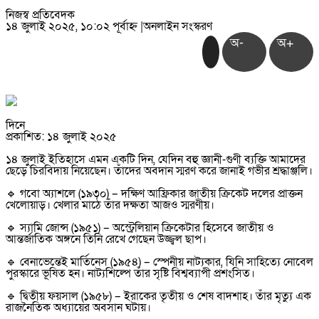
নিজস্ব প্রতিবেদক
১৪ জুলাই ২০২৫, ১০:০২ পূর্বাহ্ন
|
অনলাইন সংস্করণ
অ-
অ+
দিনে
প্রকাশিত: ১৪ জুলাই ২০২৫
১৪ জুলাই ইতিহাসে এমন একটি দিন, যেদিন বহু জ্ঞানী-গুণী ব্যক্তি আমাদের
ছেড়ে চিরবিদায় নিয়েছেন। তাঁদের অবদান স্মরণ করে জানাই গভীর শ্রদ্ধাঞ্জলি।
🔹 গবো অ্যাশলে (১৯৩০) – দক্ষিণ আফ্রিকার জাতীয় ক্রিকেট দলের প্রাক্তন
খেলোয়াড়। খেলার মাঠে তাঁর দক্ষতা আজও স্মরণীয়।
🔹 স্যামি জোন্স (১৯৫১) – অস্ট্রেলিয়ান ক্রিকেটার হিসেবে জাতীয় ও
আন্তর্জাতিক অঙ্গনে তিনি রেখে গেছেন উজ্জ্বল ছাপ।
🔹 বেনাভেন্তেই মার্তিনেস (১৯৫৪) – স্পেনীয় নাট্যকার, যিনি সাহিত্যে নোবেল
পুরস্কারে ভূষিত হন। নাট্যশিল্পে তাঁর সৃষ্টি বিশ্বব্যাপী প্রশংসিত।
🔹 দ্বিতীয় ফয়সাল (১৯৫৮) – ইরাকের তৃতীয় ও শেষ বাদশাহ। তাঁর মৃত্যু এক
রাজনৈতিক অধ্যায়ের অবসান ঘটায়।