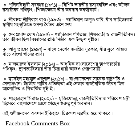
🔹 পুলিনবিহারী সরকার (১৯৭১) – বিশিষ্ট ভারতীয় রসায়নবিদ এবং অজৈব
রসায়নের পথিকৃৎ। শিক্ষাক্ষেত্রে তাঁর অবদান অনস্বীকার্য।
🔹 শ্রীবঙ্গম শ্রীনিবাস রাও (১৯৮৩) – খ্যাতিমান তেলুগু কবি, যাঁর সাহিত্যকর্ম
স্থানীয় সংস্কৃতিতে অনন্য বৈভব এনে দেয়।
🔹 দেবপ্রসাদ ঘোষ (১৯৮৫) – খ্যাতিমান গণিতজ্ঞ, শিক্ষাব্রতী ও রাজনীতিবিদ।
তাঁর জীবন ছিল বিজ্ঞানের প্রতি নিষ্ঠার এক উজ্জ্বল দৃষ্টান্ত।
🔹 আবু তাহের (১৯৯৭) – বাংলাদেশের জনপ্রিয় সুরকার, যাঁর সুরে আজও
বাঁচে বাংলা গানের প্রাণ।
🔹 মাজহারুল ইসলাম (২০১২) – আধুনিক বাংলাদেশের স্থাপত্যচর্চার
পথিকৃৎ। স্থাপত্যবিদ্যায় তাঁর চিন্তাধারা আজও প্রেরণাদায়ী।
🔹 হুসেইন মুহাম্মদ এরশাদ (২০১৯) – বাংলাদেশের সাবেক রাষ্ট্রপতি ও
সেনাপ্রধান। জাতীয় পার্টির প্রতিষ্ঠাতা এই নেতার রাজনৈতিক জীবন ছিল
আলোচিত ও বিতর্কিত দুই-ই।
🔹 শাহজাহান সিরাজ (২০২০) – মুক্তিযোদ্ধা, রাজনীতিবিদ ও পরিবেশ মন্ত্রী
হিসেবে বাংলাদেশে রেখে গেছেন গুরুত্বপূর্ণ অবদান।
এই গুণীজনদের অবদান ইতিহাসে চিরকাল স্মরণীয় হয়ে থাকবে।
Facebook Comments Box