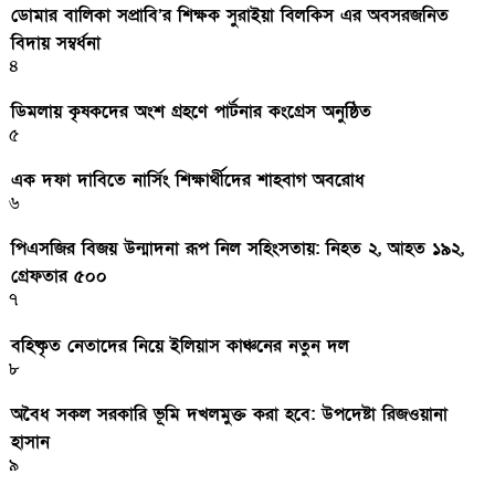
ডোমার বালিকা সপ্রাবি’র শিক্ষক সুরাইয়া বিলকিস এর অবসরজনিত
বিদায় সম্বর্ধনা
৪
ডিমলায় কৃষকদের অংশ গ্রহণে পার্টনার কংগ্রেস অনুষ্ঠিত
৫
এক দফা দাবিতে নার্সিং শিক্ষার্থীদের শাহবাগ অবরোধ
৬
পিএসজির বিজয় উন্মাদনা রূপ নিল সহিংসতায়: নিহত ২, আহত ১৯২,
গ্রেফতার ৫০০
৭
বহিষ্কৃত নেতাদের নিয়ে ইলিয়াস কাঞ্চনের নতুন দল
৮
অবৈধ সকল সরকারি ভূমি দখলমুক্ত করা হবে: উপদেষ্টা রিজওয়ানা
হাসান
৯