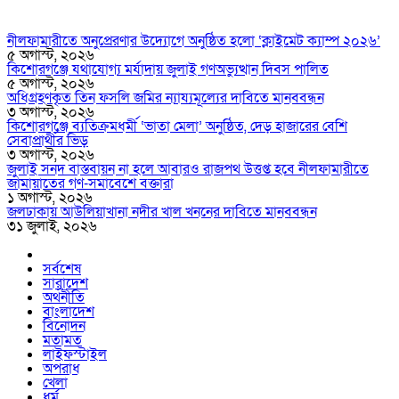
নীলফামারীতে অনুপ্রেরণার উদ্যোগে অনুষ্ঠিত হলো ‘ক্লাইমেট ক্যাম্প ২০২৬’
৫ অগাস্ট, ২০২৬
কিশোরগঞ্জে যথাযোগ্য মর্যাদায় জুলাই গণঅভ্যুত্থান দিবস পালিত
৫ অগাস্ট, ২০২৬
অধিগ্রহণকৃত তিন ফসলি জমির ন্যায্যমূল্যের দাবিতে মানববন্ধন
৩ অগাস্ট, ২০২৬
কিশোরগঞ্জে ব্যতিক্রমধর্মী ‘ভাতা মেলা’ অনুষ্ঠিত, দেড় হাজারের বেশি
সেবাপ্রার্থীর ভিড়
৩ অগাস্ট, ২০২৬
জুলাই সনদ বাস্তবায়ন না হলে আবারও রাজপথ উত্তপ্ত হবে নীলফামারীতে
জামায়াতের গণ-সমাবেশে বক্তারা
১ অগাস্ট, ২০২৬
জলঢাকায় আউলিয়াখানা নদীর খাল খননের দাবিতে মানববন্ধন
৩১ জুলাই, ২০২৬
সর্বশেষ
সারাদেশ
অর্থনীতি
বাংলাদেশ
বিনোদন
মতামত
লাইফস্টাইল
অপরাধ
খেলা
ধর্ম