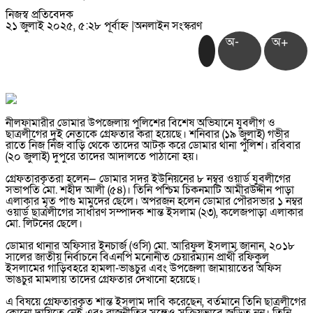
নিজস্ব প্রতিবেদক
২১ জুলাই ২০২৫, ৫:২৮ পূর্বাহ্ন
|
অনলাইন সংস্করণ
অ-
অ+
নীলফামারীর ডোমার উপজেলায় পুলিশের বিশেষ অভিযানে যুবলীগ ও
ছাত্রলীগের দুই নেতাকে গ্রেফতার করা হয়েছে। শনিবার (১৯ জুলাই) গভীর
রাতে নিজ নিজ বাড়ি থেকে তাদের আটক করে ডোমার থানা পুলিশ। রবিবার
(২০ জুলাই) দুপুরে তাদের আদালতে পাঠানো হয়।
গ্রেফতারকৃতরা হলেন— ডোমার সদর ইউনিয়নের ৮ নম্বর ওয়ার্ড যুবলীগের
সভাপতি মো. শহীদ আলী (৫৪)। তিনি পশ্চিম চিকনমাটি আমীরউদ্দীন পাড়া
এলাকার মৃত পাগু মামুদের ছেলে। অপরজন হলেন ডোমার পৌরসভার ১ নম্বর
ওয়ার্ড ছাত্রলীগের সাধারণ সম্পাদক শান্ত ইসলাম (২৩), কলেজপাড়া এলাকার
মো. লিটনের ছেলে।
ডোমার থানার অফিসার ইনচার্জ (ওসি) মো. আরিফুল ইসলাম জানান, ২০১৮
সালের জাতীয় নির্বাচনে বিএনপি মনোনীত চেয়ারম্যান প্রার্থী রফিকুল
ইসলামের গাড়িবহরে হামলা-ভাঙচুর এবং উপজেলা জামায়াতের অফিস
ভাঙচুর মামলায় তাদের গ্রেফতার দেখানো হয়েছে।
এ বিষয়ে গ্রেফতারকৃত শান্ত ইসলাম দাবি করেছেন, বর্তমানে তিনি ছাত্রলীগের