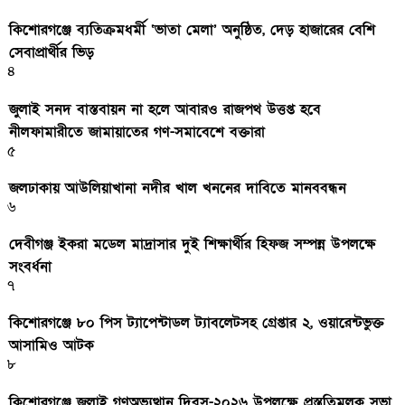
কিশোরগঞ্জে ব্যতিক্রমধর্মী ‘ভাতা মেলা’ অনুষ্ঠিত, দেড় হাজারের বেশি
সেবাপ্রার্থীর ভিড়
৪
জুলাই সনদ বাস্তবায়ন না হলে আবারও রাজপথ উত্তপ্ত হবে
নীলফামারীতে জামায়াতের গণ-সমাবেশে বক্তারা
৫
জলঢাকায় আউলিয়াখানা নদীর খাল খননের দাবিতে মানববন্ধন
৬
দেবীগঞ্জ ইকরা মডেল মাদ্রাসার দুই শিক্ষার্থীর হিফজ সম্পন্ন উপলক্ষে
সংবর্ধনা
৭
কিশোরগঞ্জে ৮০ পিস ট্যাপেন্টাডল ট্যাবলেটসহ গ্রেপ্তার ২, ওয়ারেন্টভুক্ত
আসামিও আটক
৮
কিশোরগঞ্জে জুলাই গণঅভ্যুত্থান দিবস-২০২৬ উপলক্ষে প্রস্তুতিমূলক সভা