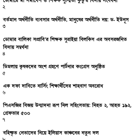
ডোমারে মা সমাবেশ ও শিক্ষক সুস্মিতা কুন্ডু’র বিদায় সংবর্ধনা
২
বর্তমান অর্থনীতি ব্যবসার অর্থনীতি, মানুষের অর্থনীতি নয়: ড. ইউনূস
৩
ডোমার বালিকা সপ্রাবি’র শিক্ষক সুরাইয়া বিলকিস এর অবসরজনিত
বিদায় সম্বর্ধনা
৪
ডিমলায় কৃষকদের অংশ গ্রহণে পার্টনার কংগ্রেস অনুষ্ঠিত
৫
এক দফা দাবিতে নার্সিং শিক্ষার্থীদের শাহবাগ অবরোধ
৬
পিএসজির বিজয় উন্মাদনা রূপ নিল সহিংসতায়: নিহত ২, আহত ১৯২,
গ্রেফতার ৫০০
৭
বহিষ্কৃত নেতাদের নিয়ে ইলিয়াস কাঞ্চনের নতুন দল
৮