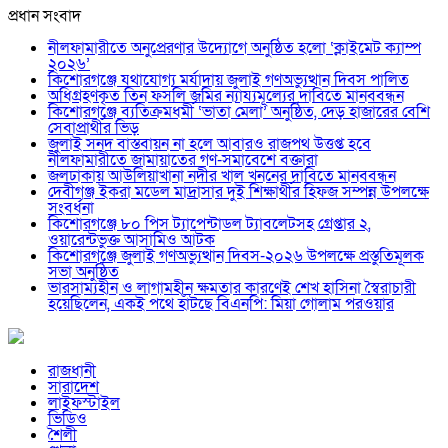
প্রধান সংবাদ
নীলফামারীতে অনুপ্রেরণার উদ্যোগে অনুষ্ঠিত হলো ‘ক্লাইমেট ক্যাম্প
২০২৬’
কিশোরগঞ্জে যথাযোগ্য মর্যাদায় জুলাই গণঅভ্যুত্থান দিবস পালিত
অধিগ্রহণকৃত তিন ফসলি জমির ন্যায্যমূল্যের দাবিতে মানববন্ধন
কিশোরগঞ্জে ব্যতিক্রমধর্মী ‘ভাতা মেলা’ অনুষ্ঠিত, দেড় হাজারের বেশি
সেবাপ্রার্থীর ভিড়
জুলাই সনদ বাস্তবায়ন না হলে আবারও রাজপথ উত্তপ্ত হবে
নীলফামারীতে জামায়াতের গণ-সমাবেশে বক্তারা
জলঢাকায় আউলিয়াখানা নদীর খাল খননের দাবিতে মানববন্ধন
দেবীগঞ্জ ইকরা মডেল মাদ্রাসার দুই শিক্ষার্থীর হিফজ সম্পন্ন উপলক্ষে
সংবর্ধনা
কিশোরগঞ্জে ৮০ পিস ট্যাপেন্টাডল ট্যাবলেটসহ গ্রেপ্তার ২,
ওয়ারেন্টভুক্ত আসামিও আটক
কিশোরগঞ্জে জুলাই গণঅভ্যুত্থান দিবস-২০২৬ উপলক্ষে প্রস্তুতিমূলক
সভা অনুষ্ঠিত
ভারসাম্যহীন ও লাগামহীন ক্ষমতার কারণেই শেখ হাসিনা স্বৈরাচারী
হয়েছিলেন, একই পথে হাঁটছে বিএনপি: মিয়া গোলাম পরওয়ার
রাজধানী
সারাদেশ
লাইফস্টাইল
ভিডিও
শৈলী