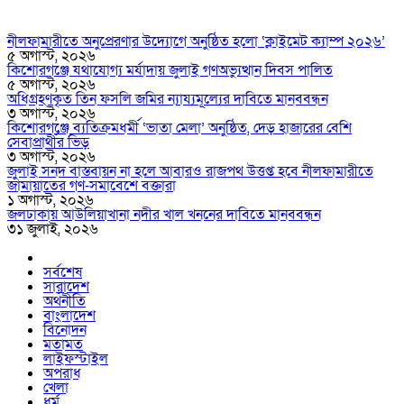
নীলফামারীতে অনুপ্রেরণার উদ্যোগে অনুষ্ঠিত হলো ‘ক্লাইমেট ক্যাম্প ২০২৬’
৫ অগাস্ট, ২০২৬
কিশোরগঞ্জে যথাযোগ্য মর্যাদায় জুলাই গণঅভ্যুত্থান দিবস পালিত
৫ অগাস্ট, ২০২৬
অধিগ্রহণকৃত তিন ফসলি জমির ন্যায্যমূল্যের দাবিতে মানববন্ধন
৩ অগাস্ট, ২০২৬
কিশোরগঞ্জে ব্যতিক্রমধর্মী ‘ভাতা মেলা’ অনুষ্ঠিত, দেড় হাজারের বেশি
সেবাপ্রার্থীর ভিড়
৩ অগাস্ট, ২০২৬
জুলাই সনদ বাস্তবায়ন না হলে আবারও রাজপথ উত্তপ্ত হবে নীলফামারীতে
জামায়াতের গণ-সমাবেশে বক্তারা
১ অগাস্ট, ২০২৬
জলঢাকায় আউলিয়াখানা নদীর খাল খননের দাবিতে মানববন্ধন
৩১ জুলাই, ২০২৬
সর্বশেষ
সারাদেশ
অর্থনীতি
বাংলাদেশ
বিনোদন
মতামত
লাইফস্টাইল
অপরাধ
খেলা
ধর্ম