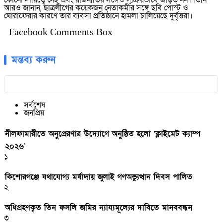
কোনো দায়িত্বে নেই এবং রাজনীতির সঙ্গেও সক্রিয়ভাবে জড়িত নন। তিনি
আরও জানান, ছাত্রলীগের কয়েকজন নেতাকর্মীর সঙ্গে ছবি পোস্ট ও
ঘোরাফেরার কারণে তার ব্যবসা প্রতিষ্ঠানে হামলা চালিয়েছে দুর্বৃত্তরা।
Facebook Comments Box
মন্তব্য করুন
সর্বশেষ
জনপ্রিয়
নীলফামারীতে অনুপ্রেরণার উদ্যোগে অনুষ্ঠিত হলো ‘ক্লাইমেট ক্যাম্প
২০২৬’
১
কিশোরগঞ্জে যথাযোগ্য মর্যাদায় জুলাই গণঅভ্যুত্থান দিবস পালিত
২
অধিগ্রহণকৃত তিন ফসলি জমির ন্যায্যমূল্যের দাবিতে মানববন্ধন
৩