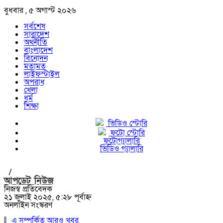
বুধবার , ৫ অগাস্ট ২০২৬
সর্বশেষ
সারাদেশ
অর্থনীতি
বাংলাদেশ
বিনোদন
মতামত
লাইফস্টাইল
অপরাধ
খেলা
ধর্ম
শিক্ষা
ভিডিও স্টোরি
ফটো স্টোরি
ফটোগ্যালারি
ভিডিও গ্যালারি
/
আপডেট নিউজ
নিজস্ব প্রতিবেদক
২১ জুলাই ২০২৫, ৫:২৮ পূর্বাহ্ন
অনলাইন সংস্করণ
এ সম্পর্কিত আরও খবর