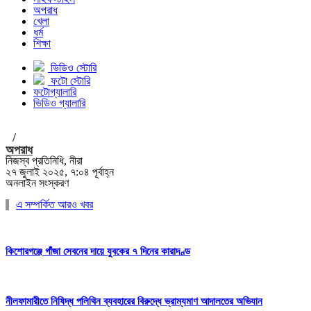
অপরাধ
খেলা
ধর্ম
শিক্ষা
ভিডিও স্টোরি
ফটো স্টোরি
ফটোগ্যালারি
ভিডিও গ্যালারি
/
অপরাধ
নিজস্ব প্রতিনিধি, নীরা
২৭ জুলাই ২০২৫, ৭:০৪ পূর্বাহ্ন
অনলাইন সংস্করণ
এ সম্পর্কিত আরও খবর
কিশোরগঞ্জে গাঁজা সেবনের দায়ে যুবকের ৭ দিনের কারাদণ্ড
নীলফামারীতে নিষিদ্ধ পলিথিন ব্যবহারের বিরুদ্ধে ভ্রাম্যমাণ আদালতের অভিযান