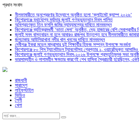
প্রধান সংবাদ
নীলফামারীতে অনুপ্রেরণার উদ্যোগে অনুষ্ঠিত হলো ‘ক্লাইমেট ক্যাম্প ২০২৬’
কিশোরগঞ্জে যথাযোগ্য মর্যাদায় জুলাই গণঅভ্যুত্থান দিবস পালিত
অধিগ্রহণকৃত তিন ফসলি জমির ন্যায্যমূল্যের দাবিতে মানববন্ধন
কিশোরগঞ্জে ব্যতিক্রমধর্মী ‘ভাতা মেলা’ অনুষ্ঠিত, দেড় হাজারের বেশি সেবাপ্রার্থীর 
জুলাই সনদ বাস্তবায়ন না হলে আবারও রাজপথ উত্তপ্ত হবে নীলফামারীতে জামায়া
জলঢাকায় আউলিয়াখানা নদীর খাল খননের দাবিতে মানববন্ধন
দেবীগঞ্জ ইকরা মডেল মাদ্রাসার দুই শিক্ষার্থীর হিফজ সম্পন্ন উপলক্ষে সংবর্ধনা
কিশোরগঞ্জে ৮০ পিস ট্যাপেন্টাডল ট্যাবলেটসহ গ্রেপ্তার ২, ওয়ারেন্টভুক্ত আসাম
কিশোরগঞ্জে জুলাই গণঅভ্যুত্থান দিবস-২০২৬ উপলক্ষে প্রস্তুতিমূলক সভা অনুষ্ঠ
ভারসাম্যহীন ও লাগামহীন ক্ষমতার কারণেই শেখ হাসিনা স্বৈরাচারী হয়েছিলেন, এক
রাজধানী
সারাদেশ
লাইফস্টাইল
ভিডিও
শৈলী
খেলা