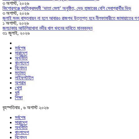
৩ অগাস্ট, ২০২৬
কিশোরগঞ্জে ব্যতিক্রমধর্মী ‘ভাতা মেলা’ অনুষ্ঠিত, দেড় হাজারের বেশি সেবাপ্রার্থীর ভিড়
৩ অগাস্ট, ২০২৬
জুলাই সনদ বাস্তবায়ন না হলে আবারও রাজপথ উত্তপ্ত হবে নীলফামারীতে জামায়াতের গণ
১ অগাস্ট, ২০২৬
জলঢাকায় আউলিয়াখানা নদীর খাল খননের দাবিতে মানববন্ধন
৩১ জুলাই, ২০২৬
সর্বশেষ
সারাদেশ
অর্থনীতি
বাংলাদেশ
বিনোদন
মতামত
লাইফস্টাইল
অপরাধ
খেলা
ধর্ম
শিক্ষা
বৃহস্পতিবার , ৬ অগাস্ট ২০২৬
সর্বশেষ
সারাদেশ
অর্থনীতি
বাংলাদেশ
বিনোদন