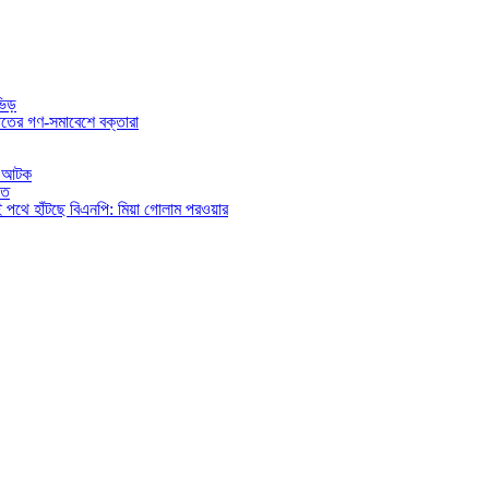
ভিড়
তের গণ-সমাবেশে বক্তারা
িও আটক
িত
ই পথে হাঁটছে বিএনপি: মিয়া গোলাম পরওয়ার