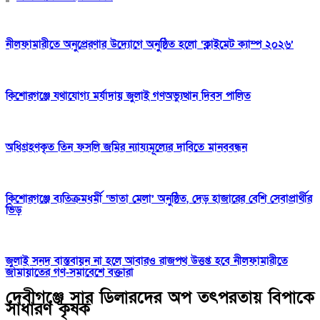
নীলফামারীতে অনুপ্রেরণার উদ্যোগে অনুষ্ঠিত হলো ‘ক্লাইমেট ক্যাম্প ২০২৬’
কিশোরগঞ্জে যথাযোগ্য মর্যাদায় জুলাই গণঅভ্যুত্থান দিবস পালিত
অধিগ্রহণকৃত তিন ফসলি জমির ন্যায্যমূল্যের দাবিতে মানববন্ধন
কিশোরগঞ্জে ব্যতিক্রমধর্মী ‘ভাতা মেলা’ অনুষ্ঠিত, দেড় হাজারের বেশি সেবাপ্রার্থীর
ভিড়
জুলাই সনদ বাস্তবায়ন না হলে আবারও রাজপথ উত্তপ্ত হবে নীলফামারীতে
জামায়াতের গণ-সমাবেশে বক্তারা
দেবীগঞ্জে সার ডিলারদের অপ তৎপরতায় বিপাকে
সাধারণ কৃষক