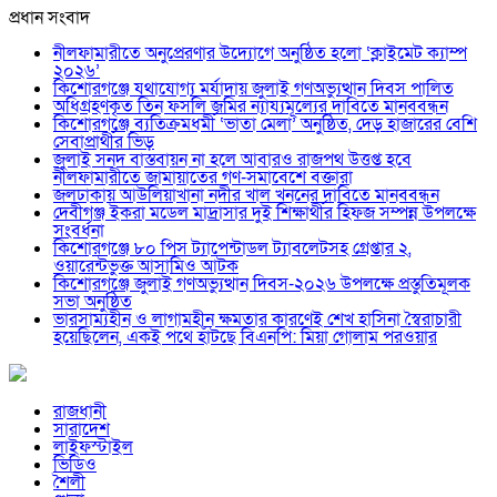
প্রধান সংবাদ
নীলফামারীতে অনুপ্রেরণার উদ্যোগে অনুষ্ঠিত হলো ‘ক্লাইমেট ক্যাম্প
২০২৬’
কিশোরগঞ্জে যথাযোগ্য মর্যাদায় জুলাই গণঅভ্যুত্থান দিবস পালিত
অধিগ্রহণকৃত তিন ফসলি জমির ন্যায্যমূল্যের দাবিতে মানববন্ধন
কিশোরগঞ্জে ব্যতিক্রমধর্মী ‘ভাতা মেলা’ অনুষ্ঠিত, দেড় হাজারের বেশি
সেবাপ্রার্থীর ভিড়
জুলাই সনদ বাস্তবায়ন না হলে আবারও রাজপথ উত্তপ্ত হবে
নীলফামারীতে জামায়াতের গণ-সমাবেশে বক্তারা
জলঢাকায় আউলিয়াখানা নদীর খাল খননের দাবিতে মানববন্ধন
দেবীগঞ্জ ইকরা মডেল মাদ্রাসার দুই শিক্ষার্থীর হিফজ সম্পন্ন উপলক্ষে
সংবর্ধনা
কিশোরগঞ্জে ৮০ পিস ট্যাপেন্টাডল ট্যাবলেটসহ গ্রেপ্তার ২,
ওয়ারেন্টভুক্ত আসামিও আটক
কিশোরগঞ্জে জুলাই গণঅভ্যুত্থান দিবস-২০২৬ উপলক্ষে প্রস্তুতিমূলক
সভা অনুষ্ঠিত
ভারসাম্যহীন ও লাগামহীন ক্ষমতার কারণেই শেখ হাসিনা স্বৈরাচারী
হয়েছিলেন, একই পথে হাঁটছে বিএনপি: মিয়া গোলাম পরওয়ার
রাজধানী
সারাদেশ
লাইফস্টাইল
ভিডিও
শৈলী