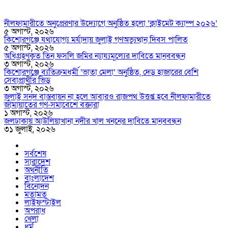
নীলফামারীতে অনুপ্রেরণার উদ্যোগে অনুষ্ঠিত হলো ‘ক্লাইমেট ক্যাম্প ২০২৬’
৫ অগাস্ট, ২০২৬
কিশোরগঞ্জে যথাযোগ্য মর্যাদায় জুলাই গণঅভ্যুত্থান দিবস পালিত
৫ অগাস্ট, ২০২৬
অধিগ্রহণকৃত তিন ফসলি জমির ন্যায্যমূল্যের দাবিতে মানববন্ধন
৩ অগাস্ট, ২০২৬
কিশোরগঞ্জে ব্যতিক্রমধর্মী ‘ভাতা মেলা’ অনুষ্ঠিত, দেড় হাজারের বেশি
সেবাপ্রার্থীর ভিড়
৩ অগাস্ট, ২০২৬
জুলাই সনদ বাস্তবায়ন না হলে আবারও রাজপথ উত্তপ্ত হবে নীলফামারীতে
জামায়াতের গণ-সমাবেশে বক্তারা
১ অগাস্ট, ২০২৬
জলঢাকায় আউলিয়াখানা নদীর খাল খননের দাবিতে মানববন্ধন
৩১ জুলাই, ২০২৬
সর্বশেষ
সারাদেশ
অর্থনীতি
বাংলাদেশ
বিনোদন
মতামত
লাইফস্টাইল
অপরাধ
খেলা
ধর্ম