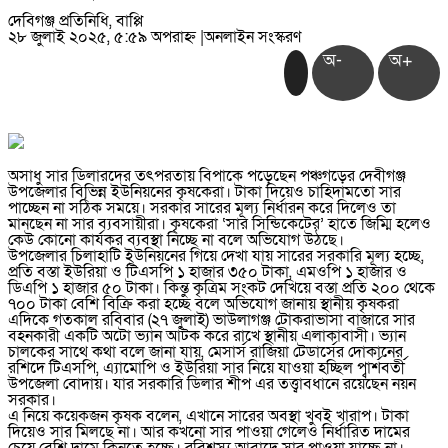
দেবিগঞ্জ প্রতিনিধি, বাপ্পি
২৮ জুলাই ২০২৫, ৫:৫৯ অপরাহ্ন
|
অনলাইন সংস্করণ
অ-
অ+
অসাধু সার ডিলারদের তৎপরতায় বিপাকে পড়েছেন পঞ্চগড়ের দেবীগঞ্জ
উপজেলার বিভিন্ন ইউনিয়নের কৃষকেরা। টাকা দিয়েও চাহিদামতো সার
পাচ্ছেন না সঠিক সময়ে। সরকার সারের মূল্য নির্ধারন করে দিলেও তা
মানছেন না সার ব্যবসায়ীরা। কৃষকেরা ‘সার সিন্ডিকেটের’ হাতে জিম্মি হলেও
কেউ কোনো কার্যকর ব্যবস্থা নিচ্ছে না বলে অভিযোগ উঠছে।
উপজেলার চিলাহাটি ইউনিয়নের গিয়ে দেখা যায় সারের সরকারি মূল্য হচ্ছে,
প্রতি বস্তা ইউরিয়া ও টিএসপি ১ হাজার ৩৫০ টাকা, এমওপি ১ হাজার ও
ডিএপি ১ হাজার ৫০ টাকা। কিন্তু কৃত্রিম সংকট দেখিয়ে বস্তা প্রতি ২০০ থেকে
৭০০ টাকা বেশি বিক্রি করা হচ্ছে বলে অভিযোগ জানায় স্থানীয় কৃষকরা
এদিকে গতকাল রবিবার (২৭ জুলাই) ভাউলাগঞ্জ টোকরাভাসা বাজারে সার
বহনকারী একটি অটো ভ্যান আটক করে রাখে স্থানীয় এলাকাবাসী। ভ্যান
চালকের সাথে কথা বলে জানা যায়, মেসার্স রাজিয়া টেডার্সের দোকানের
রশিদে টিএসপি, এ্যামোপি ও ইউরিয়া সার নিয়ে যাওয়া হচ্ছিল প্বার্শবর্তী
উপজেলা বোদায়। যার সরকারি ডিলার শীপ এর তত্ত্বাবধানে রয়েছেন নয়ন
সরকার।
এ নিয়ে কয়েকজন কৃষক বলেন, এখানে সারের অবস্থা খুবই খারাপ। টাকা
দিয়েও সার মিলছে না। আর কখনো সার পাওয়া গেলেও নির্ধারিত দামের