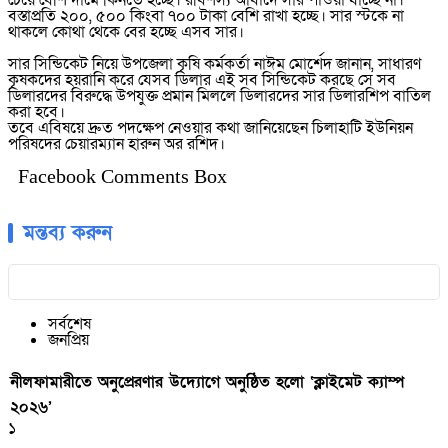
চেয়ে বেশি দামে কিনতে হচ্ছে। রবিশস্য আবাদে সার পাওয়া যাচ্ছে না।
বস্তাপ্রতি ২০০, ৫০০ কিংবা ৭০০ টাকা বেশি রাখা হচ্ছে। সার স্টকে না
থাকলে কোথা থেকে বের হচ্ছে এসব সার।
সার সিন্ডিকেট নিয়ে উপজেলা কৃষি কর্মকর্তা নাঈম মোর্শেদ জানান, সাধারণ
কৃষকদের হয়রানি করে যেসব ডিলার এই সব সিন্ডিকেট করছে সে সব
ডিলারদের বিরুদ্ধে উপযুক্ত প্রমান মিললে ডিলারদের সার ডিলারশিপ বাতিল
করা হবে।
তবে এবিষয়ে দ্রুত পদক্ষেপ নেওয়ার কথা জানিয়েছেন চিলাহাটি ইউনিয়ন
পরিষদের চেয়ারম্যান হারুন অর রশিদ।
Facebook Comments Box
মন্তব্য করুন
সর্বশেষ
জনপ্রিয়
নীলফামারীতে অনুপ্রেরণার উদ্যোগে অনুষ্ঠিত হলো ‘ক্লাইমেট ক্যাম্প
২০২৬’
১