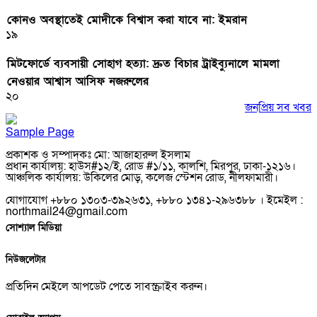
কোনও অবস্থাতেই মোদীকে বিশ্বাস করা যাবে না: ইমরান
১৯
মিটফোর্ডে ব্যবসায়ী সোহাগ হত্যা: দ্রুত বিচার ট্রাইব্যুনালে মামলা
নেওয়ার আশ্বাস আসিফ নজরুলের
২০
জনপ্রিয় সব খবর
Sample Page
প্রকাশক ও সম্পাদকঃ মো: আজাহারুল ইসলাম
প্রধান কার্যালয়: হাউস#১২/ই, রোড #১/১১, কালশি, মিরপুর, ঢাকা-১২১৬।
আঞ্চলিক কার্যালয়: উকিলের মোড়, কলেজ স্টেশন রোড, নীলফামারী।
যোগাযোগ +৮৮০ ১৩০৩-৩৯২৬৩১, +৮৮০ ১৩৪১-২৯৬৩৮৮ । ইমেইল :
northmail24@gmail.com
সোশ্যাল মিডিয়া
নিউজলেটার
প্রতিদিন মেইলে আপডেট পেতে সাবস্ক্রাইব করুন।