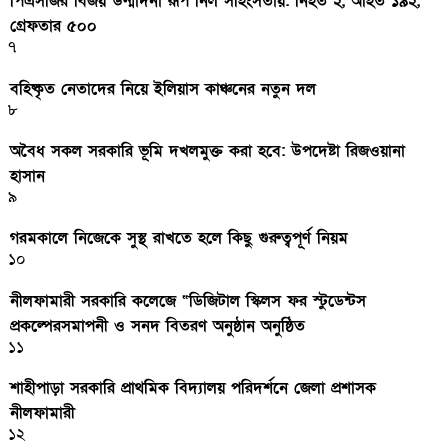
পিএসজির বিজয় উন্মাদনা রূপ নিল সহিংসতায়: নিহত ২, আহত ১৯২,
গ্রেফতার ৫০০
৭
বহিষ্কৃত নেতাদের নিয়ে ইলিয়াস কাঞ্চনের নতুন দল
৮
অবৈধ সকল সরকারি ভূমি দখলমুক্ত করা হবে: উপদেষ্টা রিজওয়ানা
হাসান
৯
গরমকালে নিজেকে সুস্থ রাখতে হলে কিছু গুরুত্বপূর্ণ নিয়ম
১০
নীলফামারী সরকারি কলেজে “ডিজিটাল স্কিলস ফর স্টুডেন্টস
প্রকল্পেরসমাপনী ও সনদ বিতরণ অনুষ্ঠান অনুষ্ঠিত
১১
শাহীপাড়া সরকারি প্রাথমিক বিদ্যালয় পরিদর্শনে জেলা প্রশাসক
নীলফামারী
১২