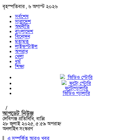
বৃহস্পতিবার , ৬ অগাস্ট ২০২৬
সর্বশেষ
সারাদেশ
অর্থনীতি
বাংলাদেশ
বিনোদন
মতামত
লাইফস্টাইল
অপরাধ
খেলা
ধর্ম
শিক্ষা
ভিডিও স্টোরি
ফটো স্টোরি
ফটোগ্যালারি
ভিডিও গ্যালারি
/
আপডেট নিউজ
দেবিগঞ্জ প্রতিনিধি, বাপ্পি
২৮ জুলাই ২০২৫, ৫:৫৯ অপরাহ্ন
অনলাইন সংস্করণ
এ সম্পর্কিত আরও খবর