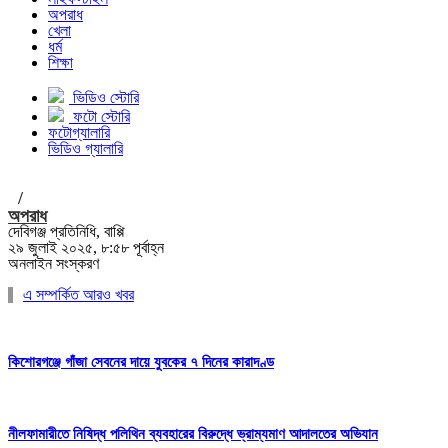
অপরাধ
খেলা
ধর্ম
শিক্ষা
ভিডিও স্টোরি
ফটো স্টোরি
ফটোগ্যালারি
ভিডিও গ্যালারি
/
অপরাধ
দেবিগঞ্জ প্রতিনিধি, বাপ্পি
২৯ জুলাই ২০২৫, ৮:৫৮ পূর্বাহ্ন
অনলাইন সংস্করণ
এ সম্পর্কিত আরও খবর
কিশোরগঞ্জে গাঁজা সেবনের দায়ে যুবকের ৭ দিনের কারাদণ্ড
নীলফামারীতে নিষিদ্ধ পলিথিন ব্যবহারের বিরুদ্ধে ভ্রাম্যমাণ আদালতের অভিযান