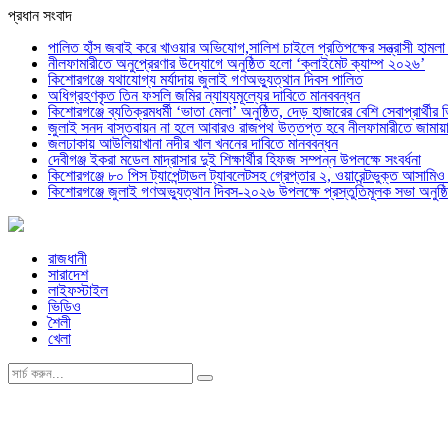
প্রধান সংবাদ
পালিত হাঁস জবাই করে খাওয়ার অভিযোগ,সালিশ চাইলে প্রতিপক্ষের সন্ত্রাসী হামল
নীলফামারীতে অনুপ্রেরণার উদ্যোগে অনুষ্ঠিত হলো ‘ক্লাইমেট ক্যাম্প ২০২৬’
কিশোরগঞ্জে যথাযোগ্য মর্যাদায় জুলাই গণঅভ্যুত্থান দিবস পালিত
অধিগ্রহণকৃত তিন ফসলি জমির ন্যায্যমূল্যের দাবিতে মানববন্ধন
কিশোরগঞ্জে ব্যতিক্রমধর্মী ‘ভাতা মেলা’ অনুষ্ঠিত, দেড় হাজারের বেশি সেবাপ্রার্থীর 
জুলাই সনদ বাস্তবায়ন না হলে আবারও রাজপথ উত্তপ্ত হবে নীলফামারীতে জামায়া
জলঢাকায় আউলিয়াখানা নদীর খাল খননের দাবিতে মানববন্ধন
দেবীগঞ্জ ইকরা মডেল মাদ্রাসার দুই শিক্ষার্থীর হিফজ সম্পন্ন উপলক্ষে সংবর্ধনা
কিশোরগঞ্জে ৮০ পিস ট্যাপেন্টাডল ট্যাবলেটসহ গ্রেপ্তার ২, ওয়ারেন্টভুক্ত আসাম
কিশোরগঞ্জে জুলাই গণঅভ্যুত্থান দিবস-২০২৬ উপলক্ষে প্রস্তুতিমূলক সভা অনুষ্ঠ
রাজধানী
সারাদেশ
লাইফস্টাইল
ভিডিও
শৈলী
খেলা