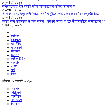
৫ অগাস্ট, ২০২৬
অধিগ্রহণকৃত তিন ফসলি জমির ন্যায্যমূল্যের দাবিতে মানববন্ধন
৩ অগাস্ট, ২০২৬
কিশোরগঞ্জে ব্যতিক্রমধর্মী ‘ভাতা মেলা’ অনুষ্ঠিত, দেড় হাজারের বেশি সেবাপ্রার্থীর ভিড়
৩ অগাস্ট, ২০২৬
জুলাই সনদ বাস্তবায়ন না হলে আবারও রাজপথ উত্তপ্ত হবে নীলফামারীতে জামায়াতের গণ
১ অগাস্ট, ২০২৬
সর্বশেষ
সারাদেশ
অর্থনীতি
বাংলাদেশ
বিনোদন
মতামত
লাইফস্টাইল
অপরাধ
খেলা
ধর্ম
শিক্ষা
শনিবার , ৮ অগাস্ট ২০২৬
সর্বশেষ
সারাদেশ
অর্থনীতি
বাংলাদেশ
বিনোদন