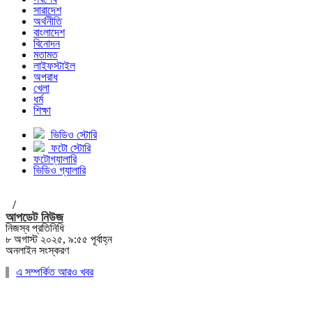
সারাদেশ
অর্থনীতি
বাংলাদেশ
বিনোদন
মতামত
লাইফস্টাইল
অপরাধ
খেলা
ধর্ম
শিক্ষা
ভিডিও স্টোরি
ফটো স্টোরি
ফটোগ্যালারি
ভিডিও গ্যালারি
/
আপডেট নিউজ
নিজস্ব প্রতিনিধি
৮ অগাস্ট ২০২৫, ৯:৫৫ পূর্বাহ্ন
অনলাইন সংস্করণ
এ সম্পর্কিত আরও খবর