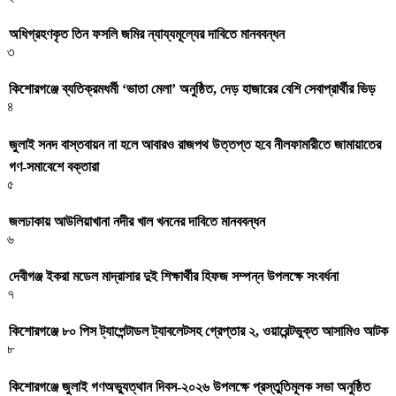
অধিগ্রহণকৃত তিন ফসলি জমির ন্যায্যমূল্যের দাবিতে মানববন্ধন
৩
কিশোরগঞ্জে ব্যতিক্রমধর্মী ‘ভাতা মেলা’ অনুষ্ঠিত, দেড় হাজারের বেশি সেবাপ্রার্থীর ভিড়
৪
জুলাই সনদ বাস্তবায়ন না হলে আবারও রাজপথ উত্তপ্ত হবে নীলফামারীতে জামায়াতের
গণ-সমাবেশে বক্তারা
৫
জলঢাকায় আউলিয়াখানা নদীর খাল খননের দাবিতে মানববন্ধন
৬
দেবীগঞ্জ ইকরা মডেল মাদ্রাসার দুই শিক্ষার্থীর হিফজ সম্পন্ন উপলক্ষে সংবর্ধনা
৭
কিশোরগঞ্জে ৮০ পিস ট্যাপেন্টাডল ট্যাবলেটসহ গ্রেপ্তার ২, ওয়ারেন্টভুক্ত আসামিও আটক
৮
কিশোরগঞ্জে জুলাই গণঅভ্যুত্থান দিবস-২০২৬ উপলক্ষে প্রস্তুতিমূলক সভা অনুষ্ঠিত