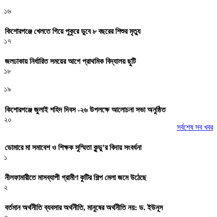
১৬
কিশোরগঞ্জে খেলতে গিয়ে পুকুরে ডুবে ৮ বছরের শিশুর মৃত্যু
১৭
জলঢাকায় নির্ধারিত সময়ের আগে প্রাথমিক বিদ্যালয় ছুটি
১৮
১৯
কিশোরগঞ্জে জুলাই শহিদ দিবস -২৬ উপলক্ষে আলোচনা সভা অনুষ্ঠিত
২০
সর্বশেষ সব খবর
ডোমারে মা সমাবেশ ও শিক্ষক সুস্মিতা কুন্ডু’র বিদায় সংবর্ধনা
১
নীলফামারীতে মাসব্যাপী গ্রামীণ কুটির শিল্প মেলা জমে উঠেছে
২
বর্তমান অর্থনীতি ব্যবসার অর্থনীতি, মানুষের অর্থনীতি নয়: ড. ইউনূস