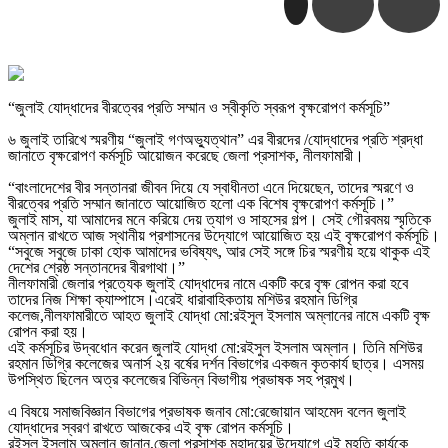
“জুলাই যোদ্ধাদের বীরত্বের প্রতি সম্মান ও স্বীকৃতি স্বরূপ বৃক্ষরোপণ কর্মসূচি”
৬ জুলাই তারিখে স্মরণীয় “জুলাই গণঅভ্যুত্থান” এর বীরদের /যোদ্ধাদের প্রতি শ্রদ্ধা
জানাতে বৃক্ষরোপণ কর্মসূচি আয়োজন করেছে জেলা প্রসাশক, নীলফামারী।
“বাংলাদেশের বীর সন্তানরা জীবন দিয়ে যে স্বাধীনতা এনে দিয়েছেন, তাদের স্মরণে ও
বীরত্বের প্রতি সম্মান জানাতে আয়োজিত হলো এক বিশেষ বৃক্ষরোপণ কর্মসূচি।”
জুলাই মাস, যা আমাদের মনে করিয়ে দেয় ত্যাগ ও সাহসের গল্প। সেই গৌরবময় স্মৃতিকে
অম্লান রাখতে আজ স্থানীয় প্রশাসনের উদ্যোগে আয়োজিত হয় এই বৃক্ষরোপণ কর্মসূচি।
“সবুজে সবুজে ঢাকা হোক আমাদের ভবিষ্যৎ, আর সেই সঙ্গে চির স্মরণীয় হয়ে থাকুক এই
দেশের শ্রেষ্ঠ সন্তানদের বীরগাথা।”
নীলফামারী জেলার প্রত্যেক জুলাই যোদ্ধাদের নামে একটি করে বৃক্ষ রোপন করা হবে
তাদের নিজ শিক্ষা ক্যাম্পাসে।এরেই ধারাবাহিকতায় মশিউর রহমান ডিগ্রি
কলেজ,নীলফামারীতে আহত জুলাই যোদ্ধা মো:রইসুল ইসলাম অম্লানের নামে একটি বৃক্ষ
রোপন করা হয়।
এই কর্মসূচির উদ্বধোন করেন জুলাই যোদ্ধা মো:রইসুল ইসলাম অম্লান। তিনি মশিউর
রহমান ডিগ্রি কলেজের অনার্স ২য় বর্ষের দর্শন বিভাগের একজন কৃতকার্য ছাত্র। এসময়
উপস্থিত ছিলেন অত্র কলেজের বিভিন্ন বিভাগীয় প্রভাষক সহ প্রমুখ।
এ বিষয়ে সমাজবিজ্ঞান বিভাগের প্রভাষক জনাব মো:রেজোয়ান আহমেদ বলেন জুলাই
যোদ্ধাদের স্বরণ রাখতে আজকের এই বৃক্ষ রোপন কর্মসূচি।
রইসুল ইসলাম অম্লান জানান,জেলা প্রসাশক মহাদয়ের উদ্যোগে এই মহতি কার্যকে