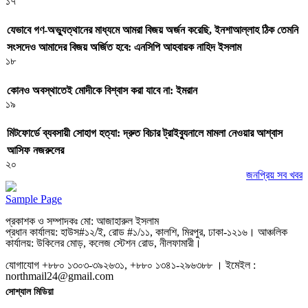
১৭
যেভাবে গণ-অভ্যুত্থানের মাধ্যমে আমরা বিজয় অর্জন করেছি, ইনশাআল্লাহ ঠিক তেমনি
সংসদেও আমাদের বিজয় অর্জিত হবে: এনসিপি আহবায়ক নাহিদ ইসলাম
১৮
কোনও অবস্থাতেই মোদীকে বিশ্বাস করা যাবে না: ইমরান
১৯
মিটফোর্ডে ব্যবসায়ী সোহাগ হত্যা: দ্রুত বিচার ট্রাইব্যুনালে মামলা নেওয়ার আশ্বাস
আসিফ নজরুলের
২০
জনপ্রিয় সব খবর
Sample Page
প্রকাশক ও সম্পাদকঃ মো: আজাহারুল ইসলাম
প্রধান কার্যালয়: হাউস#১২/ই, রোড #১/১১, কালশি, মিরপুর, ঢাকা-১২১৬। আঞ্চলিক
কার্যালয়: উকিলের মোড়, কলেজ স্টেশন রোড, নীলফামারী।
যোগাযোগ +৮৮০ ১৩০৩-৩৯২৬৩১, +৮৮০ ১৩৪১-২৯৬৩৮৮ । ইমেইল :
northmail24@gmail.com
সোশ্যাল মিডিয়া