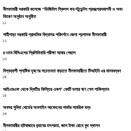
নীলফামারী সরকারি কলেজে “ডিজিটাল স্কিলস ফর স্টুডেন্টস প্রকল্পেরসমাপনী ও সনদ
বিতরণ অনুষ্ঠান অনুষ্ঠিত
১১
শাহীপাড়া সরকারি প্রাথমিক বিদ্যালয় পরিদর্শনে জেলা প্রশাসক নীলফামারী
১২
৪৭তম বিসিএসের প্রিলিমিনারি পরীক্ষা আবার পেছাল
১৩
বিশ্বব্যাপী প্লাষ্টিক দূষণের সচেতনতা বাড়াতে নীলফামারীতে টিআইবি এর মানববন্ধন
১৪
আইএমএফ থেকে দ্বিতীয় কিস্তির একশ’ কোটি ডলার ঋণ পেল পাকিস্তান
১৫
অবসর সুবিধা বোর্ডের অনলাইন আবেদনের সার্ভার সাময়িক বন্ধ
১৬
নীলফামারীর হাটবাজারে র‌্যাবের তৎপরতা, জাল টাকা রোধে বুথ স্থাপন