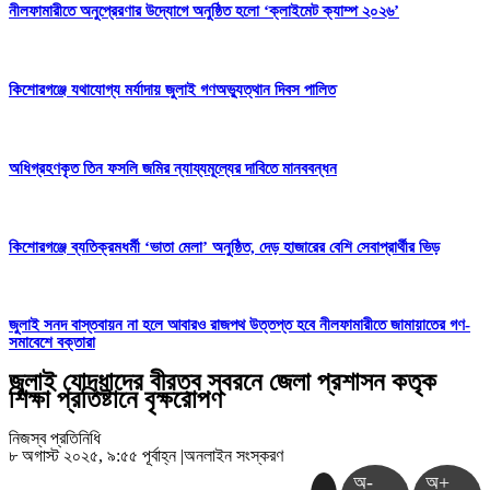
নীলফামারীতে অনুপ্রেরণার উদ্যোগে অনুষ্ঠিত হলো ‘ক্লাইমেট ক্যাম্প ২০২৬’
কিশোরগঞ্জে যথাযোগ্য মর্যাদায় জুলাই গণঅভ্যুত্থান দিবস পালিত
অধিগ্রহণকৃত তিন ফসলি জমির ন্যায্যমূল্যের দাবিতে মানববন্ধন
কিশোরগঞ্জে ব্যতিক্রমধর্মী ‘ভাতা মেলা’ অনুষ্ঠিত, দেড় হাজারের বেশি সেবাপ্রার্থীর ভিড়
জুলাই সনদ বাস্তবায়ন না হলে আবারও রাজপথ উত্তপ্ত হবে নীলফামারীতে জামায়াতের গণ-
সমাবেশে বক্তারা
জুলাই যোদ্ধাদের বীরত্ব স্বরনে জেলা প্রশাসন কতৃক
শিক্ষা প্রতিষ্টানে বৃক্ষরোপণ
নিজস্ব প্রতিনিধি
৮ অগাস্ট ২০২৫, ৯:৫৫ পূর্বাহ্ন
|
অনলাইন সংস্করণ
অ-
অ+