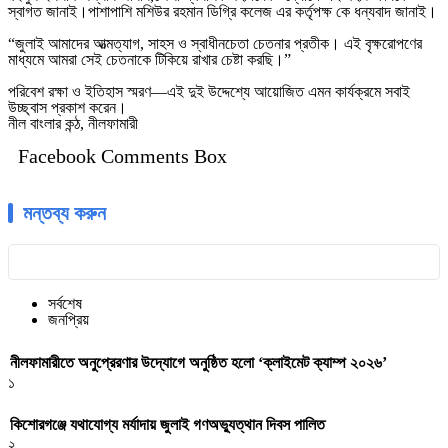
স্বাগত জানাই।পাশাপাশি মশিউর রহমান ডিগ্রি কলেজ এর কর্তৃপক্ষ কে ধন্যবাদ জানাই।
“জুলাই আমাদের আত্মত্যাগ, সাহস ও স্বাধীনচেতা চেতনার প্রতীক। এই বৃক্ষরোপণের
মাধ্যমে আমরা সেই চেতনাকে টিকিয়ে রাখার চেষ্টা করছি।”
পরিবেশ রক্ষা ও ইতিহাস স্মরণ—এই দুই উদ্দেশ্যে আয়োজিত এমন কার্যক্রমে সবাই
উচ্ছ্বাস প্রকাশ করেন।
নীল বাংলার কন্ঠ, নীলফামারী
Facebook Comments Box
মন্তব্য করুন
সর্বশেষ
জনপ্রিয়
নীলফামারীতে অনুপ্রেরণার উদ্যোগে অনুষ্ঠিত হলো ‘ক্লাইমেট ক্যাম্প ২০২৬’
১
কিশোরগঞ্জে যথাযোগ্য মর্যাদায় জুলাই গণঅভ্যুত্থান দিবস পালিত
২