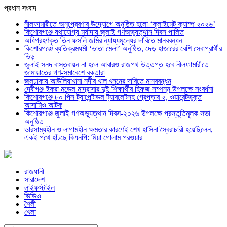
প্রধান সংবাদ
নীলফামারীতে অনুপ্রেরণার উদ্যোগে অনুষ্ঠিত হলো ‘ক্লাইমেট ক্যাম্প ২০২৬’
কিশোরগঞ্জে যথাযোগ্য মর্যাদায় জুলাই গণঅভ্যুত্থান দিবস পালিত
অধিগ্রহণকৃত তিন ফসলি জমির ন্যায্যমূল্যের দাবিতে মানববন্ধন
কিশোরগঞ্জে ব্যতিক্রমধর্মী ‘ভাতা মেলা’ অনুষ্ঠিত, দেড় হাজারের বেশি সেবাপ্রার্থীর
ভিড়
জুলাই সনদ বাস্তবায়ন না হলে আবারও রাজপথ উত্তপ্ত হবে নীলফামারীতে
জামায়াতের গণ-সমাবেশে বক্তারা
জলঢাকায় আউলিয়াখানা নদীর খাল খননের দাবিতে মানববন্ধন
দেবীগঞ্জ ইকরা মডেল মাদ্রাসার দুই শিক্ষার্থীর হিফজ সম্পন্ন উপলক্ষে সংবর্ধনা
কিশোরগঞ্জে ৮০ পিস ট্যাপেন্টাডল ট্যাবলেটসহ গ্রেপ্তার ২, ওয়ারেন্টভুক্ত
আসামিও আটক
কিশোরগঞ্জে জুলাই গণঅভ্যুত্থান দিবস-২০২৬ উপলক্ষে প্রস্তুতিমূলক সভা
অনুষ্ঠিত
ভারসাম্যহীন ও লাগামহীন ক্ষমতার কারণেই শেখ হাসিনা স্বৈরাচারী হয়েছিলেন,
একই পথে হাঁটছে বিএনপি: মিয়া গোলাম পরওয়ার
রাজধানী
সারাদেশ
লাইফস্টাইল
ভিডিও
শৈলী
খেলা