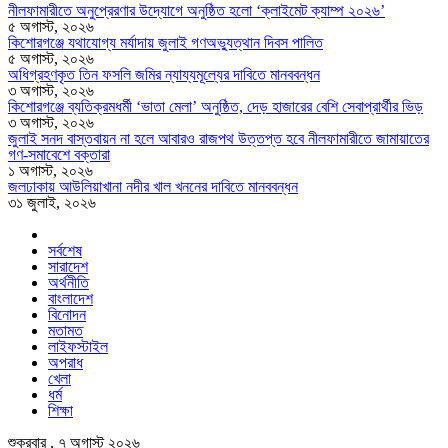
নীলফামারীতে অনুপ্রেরণার উদ্যোগে অনুষ্ঠিত হলো ‘ক্লাইমেট ক্যাম্প ২০২৬’
৫ অগাস্ট, ২০২৬
কিশোরগঞ্জে যথাযোগ্য মর্যাদায় জুলাই গণঅভ্যুত্থান দিবস পালিত
৫ অগাস্ট, ২০২৬
অধিগ্রহণকৃত তিন ফসলি জমির ন্যায্যমূল্যের দাবিতে মানববন্ধন
৩ অগাস্ট, ২০২৬
কিশোরগঞ্জে ব্যতিক্রমধর্মী ‘ভাতা মেলা’ অনুষ্ঠিত, দেড় হাজারের বেশি সেবাপ্রার্থীর ভিড়
৩ অগাস্ট, ২০২৬
জুলাই সনদ বাস্তবায়ন না হলে আবারও রাজপথ উত্তপ্ত হবে নীলফামারীতে জামায়াতের
গণ-সমাবেশে বক্তারা
১ অগাস্ট, ২০২৬
জলঢাকায় আউলিয়াখানা নদীর খাল খননের দাবিতে মানববন্ধন
৩১ জুলাই, ২০২৬
সর্বশেষ
সারাদেশ
অর্থনীতি
বাংলাদেশ
বিনোদন
মতামত
লাইফস্টাইল
অপরাধ
খেলা
ধর্ম
শিক্ষা
শুক্রবার , ৭ অগাস্ট ২০২৬