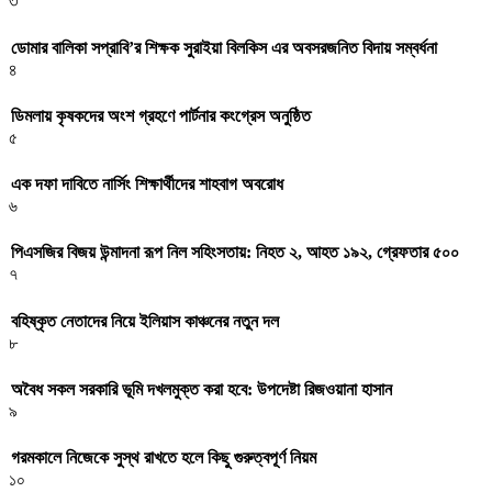
৩
ডোমার বালিকা সপ্রাবি’র শিক্ষক সুরাইয়া বিলকিস এর অবসরজনিত বিদায় সম্বর্ধনা
৪
ডিমলায় কৃষকদের অংশ গ্রহণে পার্টনার কংগ্রেস অনুষ্ঠিত
৫
এক দফা দাবিতে নার্সিং শিক্ষার্থীদের শাহবাগ অবরোধ
৬
পিএসজির বিজয় উন্মাদনা রূপ নিল সহিংসতায়: নিহত ২, আহত ১৯২, গ্রেফতার ৫০০
৭
বহিষ্কৃত নেতাদের নিয়ে ইলিয়াস কাঞ্চনের নতুন দল
৮
অবৈধ সকল সরকারি ভূমি দখলমুক্ত করা হবে: উপদেষ্টা রিজওয়ানা হাসান
৯
গরমকালে নিজেকে সুস্থ রাখতে হলে কিছু গুরুত্বপূর্ণ নিয়ম
১০