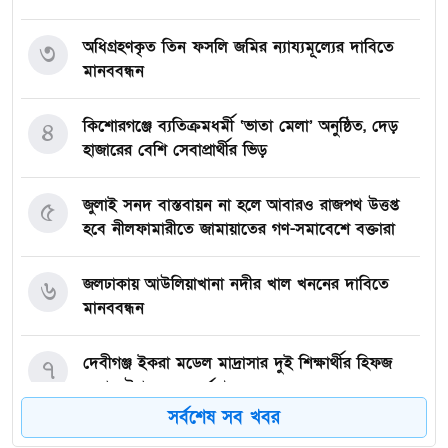
অধিগ্রহণকৃত তিন ফসলি জমির ন্যায্যমূল্যের দাবিতে
৩
মানববন্ধন
কিশোরগঞ্জে ব্যতিক্রমধর্মী ‘ভাতা মেলা’ অনুষ্ঠিত, দেড়
৪
হাজারের বেশি সেবাপ্রার্থীর ভিড়
জুলাই সনদ বাস্তবায়ন না হলে আবারও রাজপথ উত্তপ্ত
৫
হবে নীলফামারীতে জামায়াতের গণ-সমাবেশে বক্তারা
জলঢাকায় আউলিয়াখানা নদীর খাল খননের দাবিতে
৬
মানববন্ধন
দেবীগঞ্জ ইকরা মডেল মাদ্রাসার দুই শিক্ষার্থীর হিফজ
৭
সম্পন্ন উপলক্ষে সংবর্ধনা
সর্বশেষ সব খবর
কিশোরগঞ্জে ৮০ পিস ট্যাপেন্টাডল ট্যাবলেটসহ গ্রেপ্তার ২,
৮