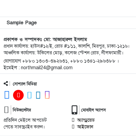
ওয়ারেন্টভুক্ত আসামিও আটক
কিশোরগঞ্জে জুলাই গণঅভ্যুত্থান দিবস-২০২৬ উপলক্ষে
৯
Sample Page
প্রস্তুতিমূলক সভা অনুষ্ঠিত
প্রকাশক ও সম্পাদকঃ মো: আজাহারুল ইসলাম
ভারসাম্যহীন ও লাগামহীন ক্ষমতার কারণেই শেখ হাসিনা
প্রধান কার্যালয়: হাউস#১২/ই, রোড #১/১১, কালশি, মিরপুর, ঢাকা-১২১৬।
১০
আঞ্চলিক কার্যালয়: উকিলের মোড়, কলেজ স্টেশন রোড, নীলফামারী।
স্বৈরাচারী হয়েছিলেন, একই পথে হাঁটছে বিএনপি: মিয়া
গোলাম পরওয়ার
যোগাযোগ +৮৮০ ১৩০৩-৩৯২৬৩১, +৮৮০ ১৩৪১-২৯৬৩৮৮ ।
ইমেইল : northmail24@gmail.com
দেবীগঞ্জে ইউপি চেয়ারম্যানের বিরুদ্ধে বৈধ ওয়ারিশদের
১১
সোশ্যাল মিডিয়া
বঞ্চিত করে পালিত কন্যাকে ওয়ারিশ সনদ দেওয়ার
অভিযোগ
২০২৫ সালের প্রশ্নে ২০২৬ সালের এইচএসসি পরীক্ষা:
১২
নিউজলেটার
মোবাইল অ্যাপস
তদন্তে ৩ সদস্যের কমিটি
প্রতিদিন মেইলে আপডেট
অ্যান্ড্রয়েড
পেতে সাবস্ক্রাইব করুন।
আইফোন
কিশোরগঞ্জে গাঁজা সেবনের দায়ে যুবকের ৭ দিনের
১৩