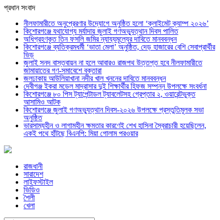
প্রধান সংবাদ
নীলফামারীতে অনুপ্রেরণার উদ্যোগে অনুষ্ঠিত হলো ‘ক্লাইমেট ক্যাম্প ২০২৬’
কিশোরগঞ্জে যথাযোগ্য মর্যাদায় জুলাই গণঅভ্যুত্থান দিবস পালিত
অধিগ্রহণকৃত তিন ফসলি জমির ন্যায্যমূল্যের দাবিতে মানববন্ধন
কিশোরগঞ্জে ব্যতিক্রমধর্মী ‘ভাতা মেলা’ অনুষ্ঠিত, দেড় হাজারের বেশি সেবাপ্রার্থীর
ভিড়
জুলাই সনদ বাস্তবায়ন না হলে আবারও রাজপথ উত্তপ্ত হবে নীলফামারীতে
জামায়াতের গণ-সমাবেশে বক্তারা
জলঢাকায় আউলিয়াখানা নদীর খাল খননের দাবিতে মানববন্ধন
দেবীগঞ্জ ইকরা মডেল মাদ্রাসার দুই শিক্ষার্থীর হিফজ সম্পন্ন উপলক্ষে সংবর্ধনা
কিশোরগঞ্জে ৮০ পিস ট্যাপেন্টাডল ট্যাবলেটসহ গ্রেপ্তার ২, ওয়ারেন্টভুক্ত
আসামিও আটক
কিশোরগঞ্জে জুলাই গণঅভ্যুত্থান দিবস-২০২৬ উপলক্ষে প্রস্তুতিমূলক সভা
অনুষ্ঠিত
ভারসাম্যহীন ও লাগামহীন ক্ষমতার কারণেই শেখ হাসিনা স্বৈরাচারী হয়েছিলেন,
একই পথে হাঁটছে বিএনপি: মিয়া গোলাম পরওয়ার
রাজধানী
সারাদেশ
লাইফস্টাইল
ভিডিও
শৈলী
খেলা