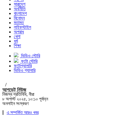
সারাদেশ
অর্থনীতি
বাংলাদেশ
বিনোদন
মতামত
লাইফস্টাইল
অপরাধ
খেলা
ধর্ম
শিক্ষা
ভিডিও স্টোরি
ফটো স্টোরি
ফটোগ্যালারি
ভিডিও গ্যালারি
/
আপডেট নিউজ
নিজস্ব প্রতিনিধি, নীরা
৮ অগাস্ট ২০২৫, ১০:১০ পূর্বাহ্ন
অনলাইন সংস্করণ
এ সম্পর্কিত আরও খবর