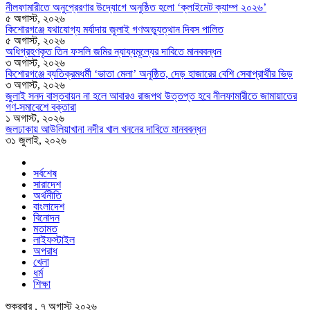
নীলফামারীতে অনুপ্রেরণার উদ্যোগে অনুষ্ঠিত হলো ‘ক্লাইমেট ক্যাম্প ২০২৬’
৫ অগাস্ট, ২০২৬
কিশোরগঞ্জে যথাযোগ্য মর্যাদায় জুলাই গণঅভ্যুত্থান দিবস পালিত
৫ অগাস্ট, ২০২৬
অধিগ্রহণকৃত তিন ফসলি জমির ন্যায্যমূল্যের দাবিতে মানববন্ধন
৩ অগাস্ট, ২০২৬
কিশোরগঞ্জে ব্যতিক্রমধর্মী ‘ভাতা মেলা’ অনুষ্ঠিত, দেড় হাজারের বেশি সেবাপ্রার্থীর ভিড়
৩ অগাস্ট, ২০২৬
জুলাই সনদ বাস্তবায়ন না হলে আবারও রাজপথ উত্তপ্ত হবে নীলফামারীতে জামায়াতের
গণ-সমাবেশে বক্তারা
১ অগাস্ট, ২০২৬
জলঢাকায় আউলিয়াখানা নদীর খাল খননের দাবিতে মানববন্ধন
৩১ জুলাই, ২০২৬
সর্বশেষ
সারাদেশ
অর্থনীতি
বাংলাদেশ
বিনোদন
মতামত
লাইফস্টাইল
অপরাধ
খেলা
ধর্ম
শিক্ষা
শুক্রবার , ৭ অগাস্ট ২০২৬