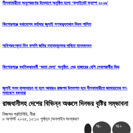
নীলফামারীতে অনুপ্রেরণার উদ্যোগে অনুষ্ঠিত হলো ‘ক্লাইমেট ক্যাম্প ২০২৬’
কিশোরগঞ্জে যথাযোগ্য মর্যাদায় জুলাই গণঅভ্যুত্থান দিবস পালিত
অধিগ্রহণকৃত তিন ফসলি জমির ন্যায্যমূল্যের দাবিতে মানববন্ধন
কিশোরগঞ্জে ব্যতিক্রমধর্মী ‘ভাতা মেলা’ অনুষ্ঠিত, দেড় হাজারের বেশি সেবাপ্রার্থীর ভিড়
জুলাই সনদ বাস্তবায়ন না হলে আবারও রাজপথ উত্তপ্ত হবে নীলফামারীতে জামায়াতের গণ-
সমাবেশে বক্তারা
রাজধানীসহ দেশের বিভিন্ন অঞ্চলে দিনভর বৃষ্টির সম্ভাবনা
নিজস্ব প্রতিনিধি, নীরা
৮ অগাস্ট ২০২৫, ১০:১০ পূর্বাহ্ন
|
অনলাইন সংস্করণ
অ-
অ+