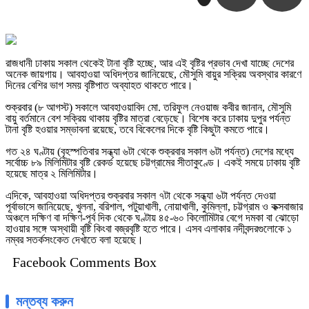
রাজধানী ঢাকায় সকাল থেকেই টানা বৃষ্টি হচ্ছে, আর এই বৃষ্টির প্রভাব দেখা যাচ্ছে দেশের
অনেক জায়গায়। আবহাওয়া অধিদপ্তর জানিয়েছে, মৌসুমি বায়ুর সক্রিয় অবস্থার কারণে
দিনের বেশির ভাগ সময় বৃষ্টিপাত অব্যাহত থাকতে পারে।
শুক্রবার (৮ আগস্ট) সকালে আবহাওয়াবিদ মো. তরিফুল নেওয়াজ কবীর জানান, মৌসুমি
বায়ু বর্তমানে বেশ সক্রিয় থাকায় বৃষ্টির মাত্রা বেড়েছে। বিশেষ করে ঢাকায় দুপুর পর্যন্ত
টানা বৃষ্টি হওয়ার সম্ভাবনা রয়েছে, তবে বিকেলের দিকে বৃষ্টি কিছুটা কমতে পারে।
গত ২৪ ঘণ্টায় (বৃহস্পতিবার সন্ধ্যা ৬টা থেকে শুক্রবার সকাল ৬টা পর্যন্ত) দেশের মধ্যে
সর্বোচ্চ ৮৯ মিলিমিটার বৃষ্টি রেকর্ড হয়েছে চট্টগ্রামের সীতাকুণ্ডে। একই সময়ে ঢাকায় বৃষ্টি
হয়েছে মাত্র ২ মিলিমিটার।
এদিকে, আবহাওয়া অধিদপ্তর শুক্রবার সকাল ৭টা থেকে সন্ধ্যা ৬টা পর্যন্ত দেওয়া
পূর্বাভাসে জানিয়েছে, খুলনা, বরিশাল, পটুয়াখালী, নোয়াখালী, কুমিল্লা, চট্টগ্রাম ও কক্সবাজার
অঞ্চলে দক্ষিণ বা দক্ষিণ-পূর্ব দিক থেকে ঘণ্টায় ৪৫-৬০ কিলোমিটার বেগে দমকা বা ঝোড়ো
হাওয়ার সঙ্গে অস্থায়ী বৃষ্টি কিংবা বজ্রবৃষ্টি হতে পারে। এসব এলাকার নদীবন্দরগুলোকে ১
নম্বর সতর্কসংকেত দেখাতে বলা হয়েছে।
Facebook Comments Box
মন্তব্য করুন