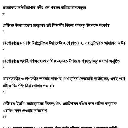
জলঢাকায় আউলিয়াখানা নদীর খাল খননের দাবিতে মানববন্ধন
৬
দেবীগঞ্জ ইকরা মডেল মাদ্রাসার দুই শিক্ষার্থীর হিফজ সম্পন্ন উপলক্ষে সংবর্ধনা
৭
কিশোরগঞ্জে ৮০ পিস ট্যাপেন্টাডল ট্যাবলেটসহ গ্রেপ্তার ২, ওয়ারেন্টভুক্ত আসামিও আটক
৮
কিশোরগঞ্জে জুলাই গণঅভ্যুত্থান দিবস-২০২৬ উপলক্ষে প্রস্তুতিমূলক সভা অনুষ্ঠিত
৯
ভারসাম্যহীন ও লাগামহীন ক্ষমতার কারণেই শেখ হাসিনা স্বৈরাচারী হয়েছিলেন, একই পথে
হাঁটছে বিএনপি: মিয়া গোলাম পরওয়ার
১০
দেবীগঞ্জে ইউপি চেয়ারম্যানের বিরুদ্ধে বৈধ ওয়ারিশদের বঞ্চিত করে পালিত কন্যাকে
ওয়ারিশ সনদ দেওয়ার অভিযোগ
১১