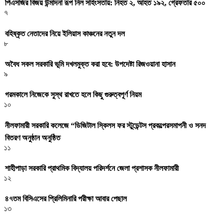
পিএসজির বিজয় উন্মাদনা রূপ নিল সহিংসতায়: নিহত ২, আহত ১৯২, গ্রেফতার ৫০০
৭
বহিষ্কৃত নেতাদের নিয়ে ইলিয়াস কাঞ্চনের নতুন দল
৮
অবৈধ সকল সরকারি ভূমি দখলমুক্ত করা হবে: উপদেষ্টা রিজওয়ানা হাসান
৯
গরমকালে নিজেকে সুস্থ রাখতে হলে কিছু গুরুত্বপূর্ণ নিয়ম
১০
নীলফামারী সরকারি কলেজে “ডিজিটাল স্কিলস ফর স্টুডেন্টস প্রকল্পেরসমাপনী ও সনদ
বিতরণ অনুষ্ঠান অনুষ্ঠিত
১১
শাহীপাড়া সরকারি প্রাথমিক বিদ্যালয় পরিদর্শনে জেলা প্রশাসক নীলফামারী
১২
৪৭তম বিসিএসের প্রিলিমিনারি পরীক্ষা আবার পেছাল
১৩