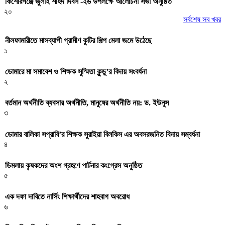
কিশোরগঞ্জে জুলাই শহিদ দিবস -২৬ উপলক্ষে আলোচনা সভা অনুষ্ঠিত
২০
সর্বশেষ সব খবর
নীলফামারীতে মাসব্যাপী গ্রামীণ কুটির শিল্প মেলা জমে উঠেছে
১
ডোমারে মা সমাবেশ ও শিক্ষক সুস্মিতা কুন্ডু’র বিদায় সংবর্ধনা
২
বর্তমান অর্থনীতি ব্যবসার অর্থনীতি, মানুষের অর্থনীতি নয়: ড. ইউনূস
৩
ডোমার বালিকা সপ্রাবি’র শিক্ষক সুরাইয়া বিলকিস এর অবসরজনিত বিদায় সম্বর্ধনা
৪
ডিমলায় কৃষকদের অংশ গ্রহণে পার্টনার কংগ্রেস অনুষ্ঠিত
৫
এক দফা দাবিতে নার্সিং শিক্ষার্থীদের শাহবাগ অবরোধ
৬