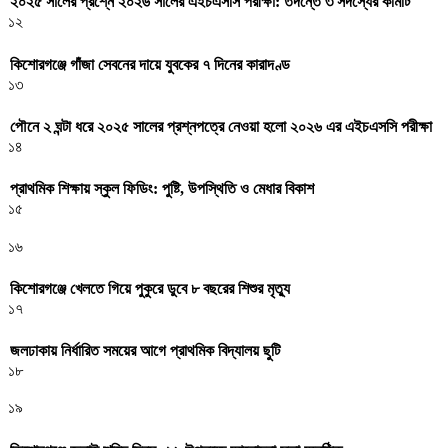
২০২৫ সালের প্রশ্নে ২০২৬ সালের এইচএসসি পরীক্ষা: তদন্তে ৩ সদস্যের কমিটি
১২
কিশোরগঞ্জে গাঁজা সেবনের দায়ে যুবকের ৭ দিনের কারাদণ্ড
১৩
পৌনে ২ ঘন্টা ধরে ২০২৫ সালের প্রশ্নপত্রে নেওয়া হলো ২০২৬ এর এইচএসসি পরীক্ষা
১৪
প্রাথমিক শিক্ষায় স্কুল ফিডিং: পুষ্টি, উপস্থিতি ও মেধার বিকাশ
১৫
১৬
কিশোরগঞ্জে খেলতে গিয়ে পুকুরে ডুবে ৮ বছরের শিশুর মৃত্যু
১৭
জলঢাকায় নির্ধারিত সময়ের আগে প্রাথমিক বিদ্যালয় ছুটি
১৮
১৯