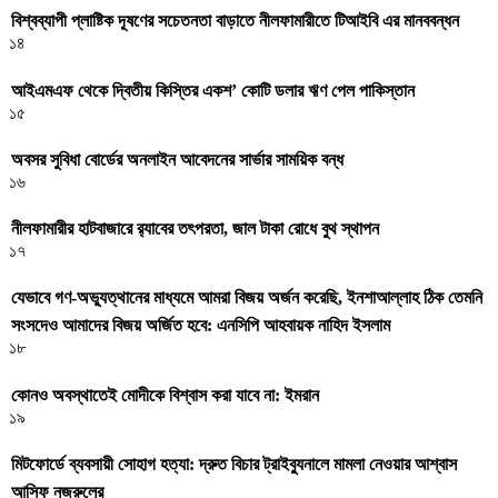
বিশ্বব্যাপী প্লাষ্টিক দূষণের সচেতনতা বাড়াতে নীলফামারীতে টিআইবি এর মানববন্ধন
১৪
আইএমএফ থেকে দ্বিতীয় কিস্তির একশ’ কোটি ডলার ঋণ পেল পাকিস্তান
১৫
অবসর সুবিধা বোর্ডের অনলাইন আবেদনের সার্ভার সাময়িক বন্ধ
১৬
নীলফামারীর হাটবাজারে র‌্যাবের তৎপরতা, জাল টাকা রোধে বুথ স্থাপন
১৭
যেভাবে গণ-অভ্যুত্থানের মাধ্যমে আমরা বিজয় অর্জন করেছি, ইনশাআল্লাহ ঠিক তেমনি
সংসদেও আমাদের বিজয় অর্জিত হবে: এনসিপি আহবায়ক নাহিদ ইসলাম
১৮
কোনও অবস্থাতেই মোদীকে বিশ্বাস করা যাবে না: ইমরান
১৯
মিটফোর্ডে ব্যবসায়ী সোহাগ হত্যা: দ্রুত বিচার ট্রাইব্যুনালে মামলা নেওয়ার আশ্বাস
আসিফ নজরুলের