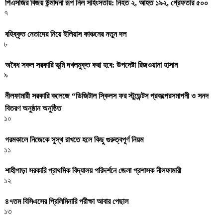
পিএসজির বিজয় উন্মাদনা রূপ নিল সহিংসতায়: নিহত ২, আহত ১৯২, গ্রেফতার ৫০০
৭
বহিষ্কৃত নেতাদের নিয়ে ইলিয়াস কাঞ্চনের নতুন দল
৮
অবৈধ সকল সরকারি ভূমি দখলমুক্ত করা হবে: উপদেষ্টা রিজওয়ানা হাসান
৯
নীলফামারী সরকারি কলেজে “ডিজিটাল স্কিলস ফর স্টুডেন্টস প্রকল্পেরসমাপনী ও সনদ
বিতরণ অনুষ্ঠান অনুষ্ঠিত
১০
গরমকালে নিজেকে সুস্থ রাখতে হলে কিছু গুরুত্বপূর্ণ নিয়ম
১১
শাহীপাড়া সরকারি প্রাথমিক বিদ্যালয় পরিদর্শনে জেলা প্রশাসক নীলফামারী
১২
৪৭তম বিসিএসের প্রিলিমিনারি পরীক্ষা আবার পেছাল
১৩