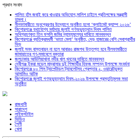
প্রধান সংবাদ
পালিত হাঁস জবাই করে খাওয়ার অভিযোগ,সালিশ চাইলে প্রতিপক্ষের সন্ত্রাসী
হামলা।
নীলফামারীতে অনুপ্রেরণার উদ্যোগে অনুষ্ঠিত হলো ‘ক্লাইমেট ক্যাম্প ২০২৬’
কিশোরগঞ্জে যথাযোগ্য মর্যাদায় জুলাই গণঅভ্যুত্থান দিবস পালিত
অধিগ্রহণকৃত তিন ফসলি জমির ন্যায্যমূল্যের দাবিতে মানববন্ধন
কিশোরগঞ্জে ব্যতিক্রমধর্মী ‘ভাতা মেলা’ অনুষ্ঠিত, দেড় হাজারের বেশি সেবাপ্রার্থীর
ভিড়
জুলাই সনদ বাস্তবায়ন না হলে আবারও রাজপথ উত্তপ্ত হবে নীলফামারীতে
জামায়াতের গণ-সমাবেশে বক্তারা
জলঢাকায় আউলিয়াখানা নদীর খাল খননের দাবিতে মানববন্ধন
দেবীগঞ্জ ইকরা মডেল মাদ্রাসার দুই শিক্ষার্থীর হিফজ সম্পন্ন উপলক্ষে সংবর্ধনা
কিশোরগঞ্জে ৮০ পিস ট্যাপেন্টাডল ট্যাবলেটসহ গ্রেপ্তার ২, ওয়ারেন্টভুক্ত
আসামিও আটক
কিশোরগঞ্জে জুলাই গণঅভ্যুত্থান দিবস-২০২৬ উপলক্ষে প্রস্তুতিমূলক সভা
অনুষ্ঠিত
রাজধানী
সারাদেশ
লাইফস্টাইল
ভিডিও
শৈলী
খেলা