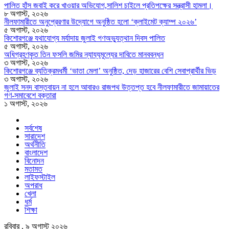
পালিত হাঁস জবাই করে খাওয়ার অভিযোগ,সালিশ চাইলে প্রতিপক্ষের সন্ত্রাসী হামলা।
৮ অগাস্ট, ২০২৬
নীলফামারীতে অনুপ্রেরণার উদ্যোগে অনুষ্ঠিত হলো ‘ক্লাইমেট ক্যাম্প ২০২৬’
৫ অগাস্ট, ২০২৬
কিশোরগঞ্জে যথাযোগ্য মর্যাদায় জুলাই গণঅভ্যুত্থান দিবস পালিত
৫ অগাস্ট, ২০২৬
অধিগ্রহণকৃত তিন ফসলি জমির ন্যায্যমূল্যের দাবিতে মানববন্ধন
৩ অগাস্ট, ২০২৬
কিশোরগঞ্জে ব্যতিক্রমধর্মী ‘ভাতা মেলা’ অনুষ্ঠিত, দেড় হাজারের বেশি সেবাপ্রার্থীর ভিড়
৩ অগাস্ট, ২০২৬
জুলাই সনদ বাস্তবায়ন না হলে আবারও রাজপথ উত্তপ্ত হবে নীলফামারীতে জামায়াতের
গণ-সমাবেশে বক্তারা
১ অগাস্ট, ২০২৬
সর্বশেষ
সারাদেশ
অর্থনীতি
বাংলাদেশ
বিনোদন
মতামত
লাইফস্টাইল
অপরাধ
খেলা
ধর্ম
শিক্ষা
রবিবার , ৯ অগাস্ট ২০২৬