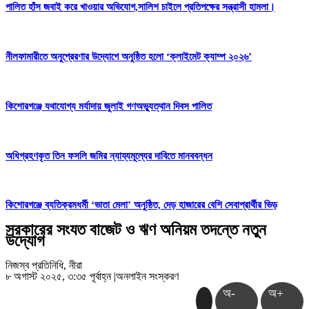
পালিত হাঁস জবাই করে খাওয়ার অভিযোগ,সালিশ চাইলে প্রতিপক্ষের সন্ত্রাসী হামলা।
নীলফামারীতে অনুপ্রেরণার উদ্যোগে অনুষ্ঠিত হলো ‘ক্লাইমেট ক্যাম্প ২০২৬’
কিশোরগঞ্জে যথাযোগ্য মর্যাদায় জুলাই গণঅভ্যুত্থান দিবস পালিত
অধিগ্রহণকৃত তিন ফসলি জমির ন্যায্যমূল্যের দাবিতে মানববন্ধন
কিশোরগঞ্জে ব্যতিক্রমধর্মী ‘ভাতা মেলা’ অনুষ্ঠিত, দেড় হাজারের বেশি সেবাপ্রার্থীর ভিড়
সরকারের সংযত বাজেট ও ঋণ অনিয়ম তদন্তে নতুন
উদ্যোগ
নিজস্ব প্রতিনিধি, নীরা
৮ অগাস্ট ২০২৫, ৩:৩৫ পূর্বাহ্ন
|
অনলাইন সংস্করণ
অ-
অ+