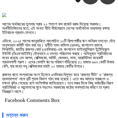
আগের অর্থবছরের তুলনায় প্রায় ২২ শতাংশ কম বাজেট বরাদ্দ দিয়েছে সরকার।
অর্থনীতিবিদদের মতে, এই সংযত নীতি দীর্ঘমেয়াদে দেশের অর্থনৈতিক ভারসাম্য রক্ষায়
ইতিবাচক প্রভাব ফেলবে।
এদিকে, ২০২৫ সালের জানুয়ারিতে আলোচিত ১০টি শিল্পগোষ্ঠীর ঋণ অনিয়ম তদন্তে যৌথ
অনুসন্ধান কমিটি গঠন করা হয়। দুর্নীতি দমন কমিশন (দুদক), বাংলাদেশ ব্যাংক,
সিআইডি, জাতীয় রাজস্ব বোর্ড (এনবিআর) এবং বাংলাদেশ ফাইন্যান্সিয়াল ইন্টেলিজেন্স
ইউনিট (বিএফআইইউ) যৌথভাবে এ তদন্ত পরিচালনা করছে। অভিযুক্ত প্রতিষ্ঠানের
মধ্যে রয়েছে এস আলম, বেক্সিমকো, সামিট, জেমকন, নাসা, আরামিটসহ কয়েকটি
প্রভাবশালী গ্রুপ। এদের খেলাপি ঋণের পরিমাণ দাঁড়িয়েছে ৫১ হাজার ৬৬৩ কোটি টাকার
বেশি, যার মধ্যে শুধু বেক্সিমকোর দায়ই ২০ হাজার কোটির উপরে।
রাজস্ব খাতে সংস্কারের অংশ হিসেবে এনবিআর বিলুপ্ত করে ‘রাজস্ব নীতি’ ও ‘রাজস্ব
ব্যবস্থাপনা’ নামে দুটি পৃথক বিভাগ গঠন করা হয়েছে। এতে কর আদায়ে স্বচ্ছতা ও
দক্ষতা বৃদ্ধি পেয়েছে বলে সংশ্লিষ্টরা জানিয়েছেন। তবে শুরুর দিকে কিছু কর্মচারীর বিরূপ
প্রতিক্রিয়া ও আন্দোলনের মুখে পড়লেও সরকারের কঠোর অবস্থানের কারণে তা দ্রুত
নিয়ন্ত্রণে আসে।
Facebook Comments Box
মন্তব্য করুন