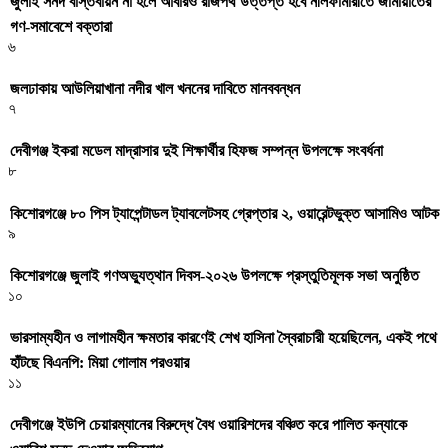
জুলাই সনদ বাস্তবায়ন না হলে আবারও রাজপথ উত্তপ্ত হবে নীলফামারীতে জামায়াতের
গণ-সমাবেশে বক্তারা
৬
জলঢাকায় আউলিয়াখানা নদীর খাল খননের দাবিতে মানববন্ধন
৭
দেবীগঞ্জ ইকরা মডেল মাদ্রাসার দুই শিক্ষার্থীর হিফজ সম্পন্ন উপলক্ষে সংবর্ধনা
৮
কিশোরগঞ্জে ৮০ পিস ট্যাপেন্টাডল ট্যাবলেটসহ গ্রেপ্তার ২, ওয়ারেন্টভুক্ত আসামিও আটক
৯
কিশোরগঞ্জে জুলাই গণঅভ্যুত্থান দিবস-২০২৬ উপলক্ষে প্রস্তুতিমূলক সভা অনুষ্ঠিত
১০
ভারসাম্যহীন ও লাগামহীন ক্ষমতার কারণেই শেখ হাসিনা স্বৈরাচারী হয়েছিলেন, একই পথে
হাঁটছে বিএনপি: মিয়া গোলাম পরওয়ার
১১
দেবীগঞ্জে ইউপি চেয়ারম্যানের বিরুদ্ধে বৈধ ওয়ারিশদের বঞ্চিত করে পালিত কন্যাকে