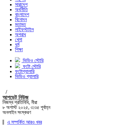
সারাদেশ
অর্থনীতি
বাংলাদেশ
বিনোদন
মতামত
লাইফস্টাইল
অপরাধ
খেলা
ধর্ম
শিক্ষা
ভিডিও স্টোরি
ফটো স্টোরি
ফটোগ্যালারি
ভিডিও গ্যালারি
/
আপডেট নিউজ
নিজস্ব প্রতিনিধি, নীরা
৮ অগাস্ট ২০২৫, ৩:৩৫ পূর্বাহ্ন
অনলাইন সংস্করণ
এ সম্পর্কিত আরও খবর