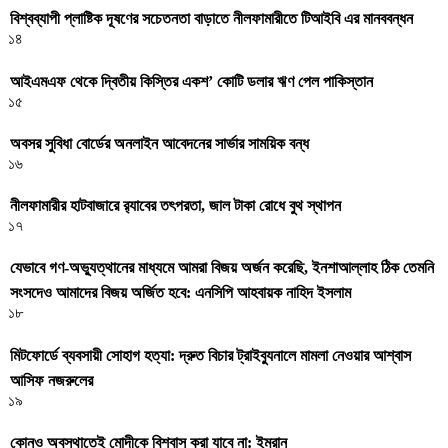
বিশ্বব্যাপী প্লাষ্টিক দূষণের সচেতনতা বাড়াতে নীলফামারীতে টিআইবি এর মানববন্ধন
১৪
আইএমএফ থেকে দ্বিতীয় কিস্তির একশ’ কোটি ডলার ঋণ পেল পাকিস্তান
১৫
অবসর সুবিধা বোর্ডের অনলাইন আবেদনের সার্ভার সাময়িক বন্ধ
১৬
নীলফামারীর হাটবাজারে র‌্যাবের তৎপরতা, জাল টাকা রোধে বুথ স্থাপন
১৭
যেভাবে গণ-অভ্যুত্থানের মাধ্যমে আমরা বিজয় অর্জন করেছি, ইনশাআল্লাহ ঠিক তেমনি
সংসদেও আমাদের বিজয় অর্জিত হবে: এনসিপি আহবায়ক নাহিদ ইসলাম
১৮
মিটফোর্ডে ব্যবসায়ী সোহাগ হত্যা: দ্রুত বিচার ট্রাইব্যুনালে মামলা নেওয়ার আশ্বাস
আসিফ নজরুলের
১৯
কোনও অবস্থাতেই মোদীকে বিশ্বাস করা যাবে না: ইমরান