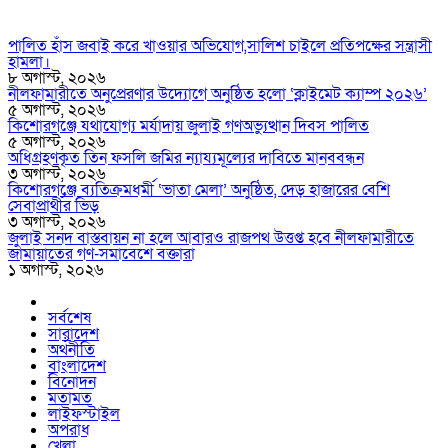
পালিত হাঁস জবাই করে খাওয়ার অভিযোগ,সালিশ চাইলে প্রতিপক্ষের সন্ত্রাসী
হামলা।
৮ অগাস্ট, ২০২৬
নীলফামারীতে অনুপ্রেরণার উদ্যোগে অনুষ্ঠিত হলো ‘ক্লাইমেট ক্যাম্প ২০২৬’
৫ অগাস্ট, ২০২৬
কিশোরগঞ্জে যথাযোগ্য মর্যাদায় জুলাই গণঅভ্যুত্থান দিবস পালিত
৫ অগাস্ট, ২০২৬
অধিগ্রহণকৃত তিন ফসলি জমির ন্যায্যমূল্যের দাবিতে মানববন্ধন
৩ অগাস্ট, ২০২৬
কিশোরগঞ্জে ব্যতিক্রমধর্মী ‘ভাতা মেলা’ অনুষ্ঠিত, দেড় হাজারের বেশি
সেবাপ্রার্থীর ভিড়
৩ অগাস্ট, ২০২৬
জুলাই সনদ বাস্তবায়ন না হলে আবারও রাজপথ উত্তপ্ত হবে নীলফামারীতে
জামায়াতের গণ-সমাবেশে বক্তারা
১ অগাস্ট, ২০২৬
সর্বশেষ
সারাদেশ
অর্থনীতি
বাংলাদেশ
বিনোদন
মতামত
লাইফস্টাইল
অপরাধ
খেলা