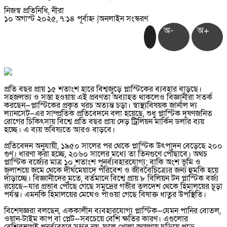
নিজস্ব প্রতিনিধি, নীরা
১০ অগাস্ট ২০২৫, ৭:১৪ পূর্বাহ্ন
|
অনলাইন সংস্করণ
অ-
অ+
প্রতি বছর প্রায় ১৫ শতাংশ হারে বিশ্বজুড়ে প্লাস্টিকের ব্যবহার বাড়ছে।
সহজলভ্য ও সস্তা হওয়ায় এই প্রবণতা অব্যাহত থাকলেও বিজ্ঞানীরা সতর্ক
করছেন—প্লাস্টিকের প্রকৃত খরচ অত্যন্ত চড়া। স্বাস্থ্যবিষয়ক জার্নাল দ্য
ল্যানসেট–এর সাম্প্রতিক প্রতিবেদনে বলা হয়েছে, শুধু প্লাস্টিক দূষণজনিত
রোগের চিকিৎসায় বিশ্বে প্রতি বছর প্রায় দেড় ট্রিলিয়ন মার্কিন ডলার ব্যয়
হচ্ছে। এ ব্যয় ভবিষ্যতে আরও বাড়বে।
প্রতিবেদন অনুযায়ী, ১৯৫০ সালের পর থেকে প্লাস্টিক উৎপাদন বেড়েছে ২০০
গুণ। ধারণা করা হচ্ছে, ২০৬০ সালের মধ্যে তা তিনগুণে পৌঁছাবে। অথচ
প্লাস্টিক বর্জ্যের মাত্র ১০ শতাংশ পুনর্ব্যবহারযোগ্য; বাকি অংশ ভূমি ও
জলাশয়ে জমে থেকে দীর্ঘমেয়াদে পরিবেশ ও জীববৈচিত্র্যের জন্য হুমকি হয়ে
দাঁড়াচ্ছে। বিজ্ঞানীদের মতে, বর্তমানে বিশ্বে প্রায় ৮ বিলিয়ন টন প্লাস্টিক বর্জ্য
রয়েছে—যার প্রভাব পৌঁছে গেছে সমুদ্রের গভীর তলদেশ থেকে হিমালয়ের চূড়া
পর্যন্ত। এমনকি হিমালয়ের মেঘেও পাওয়া গেছে বিষাক্ত ধাতুর উপস্থিতি।
বিশেষজ্ঞরা বলছেন, এককালীন ব্যবহারযোগ্য প্লাস্টিক—যেমন পানির বোতল,
ওয়ান-টাইম কাপ বা প্লেট—সবচেয়ে বেশি ক্ষতির কারণ। এগুলোর