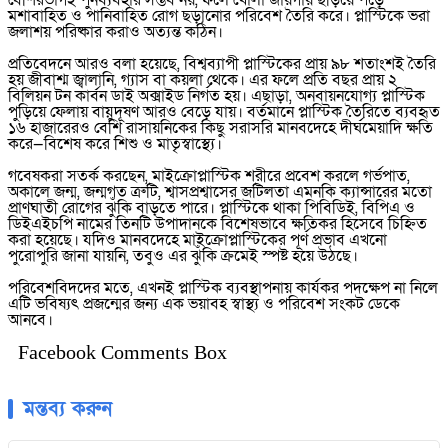
বেশিরভাগই পুনর্ব্যবহার সম্ভব নয়, ফলে খোলা জায়গায় ছড়িয়ে পড়ে
মশাবাহিত ও পানিবাহিত রোগ ছড়ানোর পরিবেশ তৈরি করে। প্লাস্টিকে ভরা
জলাশয় পরিষ্কার করাও অত্যন্ত কঠিন।
প্রতিবেদনে আরও বলা হয়েছে, বিশ্বব্যাপী প্লাস্টিকের প্রায় ৯৮ শতাংশই তৈরি
হয় জীবাশ্ম জ্বালানি, গ্যাস বা কয়লা থেকে। এর ফলে প্রতি বছর প্রায় ২
বিলিয়ন টন কার্বন ডাই অক্সাইড নির্গত হয়। এছাড়া, অনবায়নযোগ্য প্লাস্টিক
পুড়িয়ে ফেলায় বায়ুদূষণ আরও বেড়ে যায়। বর্তমানে প্লাস্টিক তৈরিতে ব্যবহৃত
১৬ হাজারেরও বেশি রাসায়নিকের কিছু সরাসরি মানবদেহে দীর্ঘমেয়াদি ক্ষতি
করে—বিশেষ করে শিশু ও মাতৃস্বাস্থ্যে।
গবেষকরা সতর্ক করছেন, মাইক্রোপ্লাস্টিক শরীরে প্রবেশ করলে গর্ভপাত,
অকালে জন্ম, জন্মগত ত্রুটি, শ্বাসপ্রশ্বাসের জটিলতা এমনকি ক্যান্সারের মতো
প্রাণঘাতী রোগের ঝুঁকি বাড়তে পারে। প্লাস্টিকে থাকা পিবিডিই, বিপিএ ও
ডিইএইচপি নামের তিনটি উপাদানকে বিশেষভাবে ক্ষতিকর হিসেবে চিহ্নিত
করা হয়েছে। যদিও মানবদেহে মাইক্রোপ্লাস্টিকের পূর্ণ প্রভাব এখনো
পুরোপুরি জানা যায়নি, তবুও এর ঝুঁকি ক্রমেই স্পষ্ট হয়ে উঠছে।
পরিবেশবিদদের মতে, এখনই প্লাস্টিক ব্যবস্থাপনায় কার্যকর পদক্ষেপ না নিলে
এটি ভবিষ্যৎ প্রজন্মের জন্য এক ভয়াবহ স্বাস্থ্য ও পরিবেশ সংকট ডেকে
আনবে।
Facebook Comments Box
মন্তব্য করুন