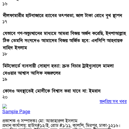
১৬
নীলফামারীর হাটবাজারে র‌্যাবের তৎপরতা, জাল টাকা রোধে বুথ স্থাপন
১৭
যেভাবে গণ-অভ্যুত্থানের মাধ্যমে আমরা বিজয় অর্জন করেছি, ইনশাআল্লাহ
ঠিক তেমনি সংসদেও আমাদের বিজয় অর্জিত হবে: এনসিপি আহবায়ক
নাহিদ ইসলাম
১৮
মিটফোর্ডে ব্যবসায়ী সোহাগ হত্যা: দ্রুত বিচার ট্রাইব্যুনালে মামলা
নেওয়ার আশ্বাস আসিফ নজরুলের
১৯
কোনও অবস্থাতেই মোদীকে বিশ্বাস করা যাবে না: ইমরান
২০
জনপ্রিয় সব খবর
Sample Page
প্রকাশক ও সম্পাদকঃ মো: আজাহারুল ইসলাম
প্রধান কার্যালয়: হাউস#১২/ই, রোড #১/১১, কালশি, মিরপুর, ঢাকা-১২১৬।