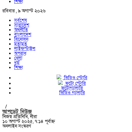
শিক্ষা
রবিবার , ৯ অগাস্ট ২০২৬
সর্বশেষ
সারাদেশ
অর্থনীতি
বাংলাদেশ
বিনোদন
মতামত
লাইফস্টাইল
অপরাধ
খেলা
ধর্ম
শিক্ষা
ভিডিও স্টোরি
ফটো স্টোরি
ফটোগ্যালারি
ভিডিও গ্যালারি
/
আপডেট নিউজ
নিজস্ব প্রতিনিধি, নীরা
১০ অগাস্ট ২০২৫, ৭:১৪ পূর্বাহ্ন
অনলাইন সংস্করণ