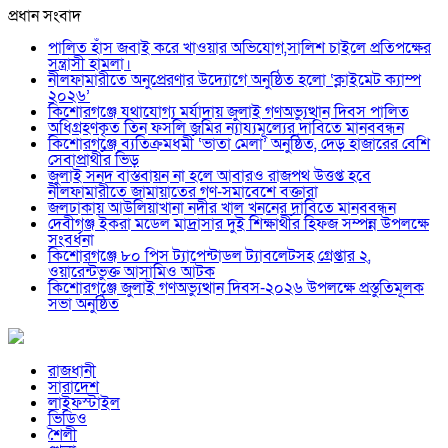
প্রধান সংবাদ
পালিত হাঁস জবাই করে খাওয়ার অভিযোগ,সালিশ চাইলে প্রতিপক্ষের
সন্ত্রাসী হামলা।
নীলফামারীতে অনুপ্রেরণার উদ্যোগে অনুষ্ঠিত হলো ‘ক্লাইমেট ক্যাম্প
২০২৬’
কিশোরগঞ্জে যথাযোগ্য মর্যাদায় জুলাই গণঅভ্যুত্থান দিবস পালিত
অধিগ্রহণকৃত তিন ফসলি জমির ন্যায্যমূল্যের দাবিতে মানববন্ধন
কিশোরগঞ্জে ব্যতিক্রমধর্মী ‘ভাতা মেলা’ অনুষ্ঠিত, দেড় হাজারের বেশি
সেবাপ্রার্থীর ভিড়
জুলাই সনদ বাস্তবায়ন না হলে আবারও রাজপথ উত্তপ্ত হবে
নীলফামারীতে জামায়াতের গণ-সমাবেশে বক্তারা
জলঢাকায় আউলিয়াখানা নদীর খাল খননের দাবিতে মানববন্ধন
দেবীগঞ্জ ইকরা মডেল মাদ্রাসার দুই শিক্ষার্থীর হিফজ সম্পন্ন উপলক্ষে
সংবর্ধনা
কিশোরগঞ্জে ৮০ পিস ট্যাপেন্টাডল ট্যাবলেটসহ গ্রেপ্তার ২,
ওয়ারেন্টভুক্ত আসামিও আটক
কিশোরগঞ্জে জুলাই গণঅভ্যুত্থান দিবস-২০২৬ উপলক্ষে প্রস্তুতিমূলক
সভা অনুষ্ঠিত
রাজধানী
সারাদেশ
লাইফস্টাইল
ভিডিও
শৈলী