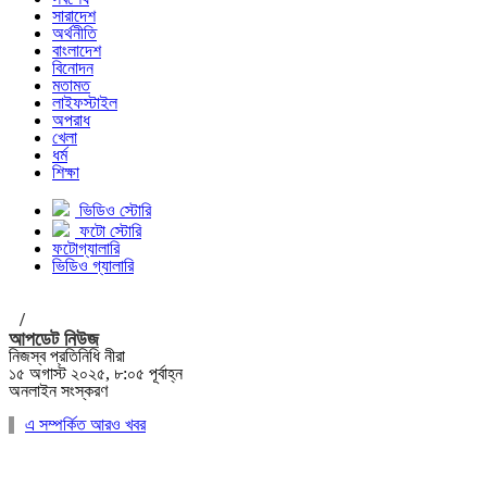
সারাদেশ
অর্থনীতি
বাংলাদেশ
বিনোদন
মতামত
লাইফস্টাইল
অপরাধ
খেলা
ধর্ম
শিক্ষা
ভিডিও স্টোরি
ফটো স্টোরি
ফটোগ্যালারি
ভিডিও গ্যালারি
/
আপডেট নিউজ
নিজস্ব প্রতিনিধি নীরা
১৫ অগাস্ট ২০২৫, ৮:০৫ পূর্বাহ্ন
অনলাইন সংস্করণ
এ সম্পর্কিত আরও খবর