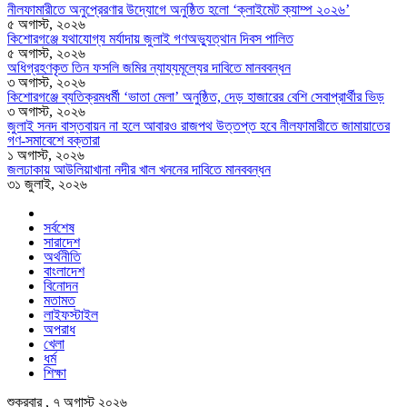
নীলফামারীতে অনুপ্রেরণার উদ্যোগে অনুষ্ঠিত হলো ‘ক্লাইমেট ক্যাম্প ২০২৬’
৫ অগাস্ট, ২০২৬
কিশোরগঞ্জে যথাযোগ্য মর্যাদায় জুলাই গণঅভ্যুত্থান দিবস পালিত
৫ অগাস্ট, ২০২৬
অধিগ্রহণকৃত তিন ফসলি জমির ন্যায্যমূল্যের দাবিতে মানববন্ধন
৩ অগাস্ট, ২০২৬
কিশোরগঞ্জে ব্যতিক্রমধর্মী ‘ভাতা মেলা’ অনুষ্ঠিত, দেড় হাজারের বেশি সেবাপ্রার্থীর ভিড়
৩ অগাস্ট, ২০২৬
জুলাই সনদ বাস্তবায়ন না হলে আবারও রাজপথ উত্তপ্ত হবে নীলফামারীতে জামায়াতের
গণ-সমাবেশে বক্তারা
১ অগাস্ট, ২০২৬
জলঢাকায় আউলিয়াখানা নদীর খাল খননের দাবিতে মানববন্ধন
৩১ জুলাই, ২০২৬
সর্বশেষ
সারাদেশ
অর্থনীতি
বাংলাদেশ
বিনোদন
মতামত
লাইফস্টাইল
অপরাধ
খেলা
ধর্ম
শিক্ষা
শুক্রবার , ৭ অগাস্ট ২০২৬