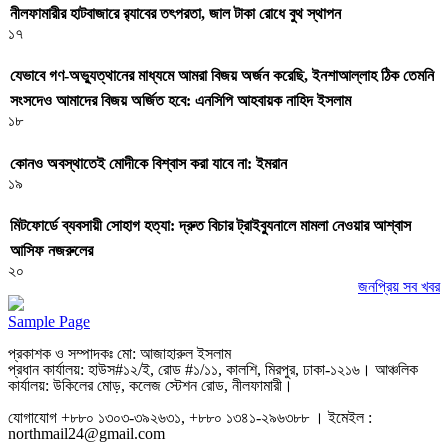
নীলফামারীর হাটবাজারে র‌্যাবের তৎপরতা, জাল টাকা রোধে বুথ স্থাপন
১৭
যেভাবে গণ-অভ্যুত্থানের মাধ্যমে আমরা বিজয় অর্জন করেছি, ইনশাআল্লাহ ঠিক তেমনি
সংসদেও আমাদের বিজয় অর্জিত হবে: এনসিপি আহবায়ক নাহিদ ইসলাম
১৮
কোনও অবস্থাতেই মোদীকে বিশ্বাস করা যাবে না: ইমরান
১৯
মিটফোর্ডে ব্যবসায়ী সোহাগ হত্যা: দ্রুত বিচার ট্রাইব্যুনালে মামলা নেওয়ার আশ্বাস
আসিফ নজরুলের
২০
জনপ্রিয় সব খবর
Sample Page
প্রকাশক ও সম্পাদকঃ মো: আজাহারুল ইসলাম
প্রধান কার্যালয়: হাউস#১২/ই, রোড #১/১১, কালশি, মিরপুর, ঢাকা-১২১৬। আঞ্চলিক
কার্যালয়: উকিলের মোড়, কলেজ স্টেশন রোড, নীলফামারী।
যোগাযোগ +৮৮০ ১৩০৩-৩৯২৬৩১, +৮৮০ ১৩৪১-২৯৬৩৮৮ । ইমেইল :
northmail24@gmail.com