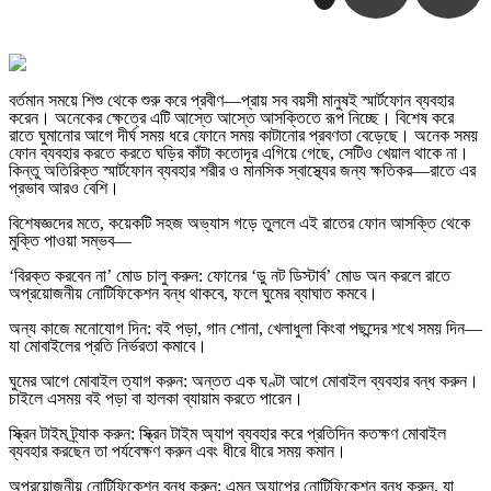
বর্তমান সময়ে শিশু থেকে শুরু করে প্রবীণ—প্রায় সব বয়সী মানুষই স্মার্টফোন ব্যবহার
করেন। অনেকের ক্ষেত্রে এটি আস্তে আস্তে আসক্তিতে রূপ নিচ্ছে। বিশেষ করে
রাতে ঘুমানোর আগে দীর্ঘ সময় ধরে ফোনে সময় কাটানোর প্রবণতা বেড়েছে। অনেক সময়
ফোন ব্যবহার করতে করতে ঘড়ির কাঁটা কতোদূর এগিয়ে গেছে, সেটিও খেয়াল থাকে না।
কিন্তু অতিরিক্ত স্মার্টফোন ব্যবহার শরীর ও মানসিক স্বাস্থ্যের জন্য ক্ষতিকর—রাতে এর
প্রভাব আরও বেশি।
বিশেষজ্ঞদের মতে, কয়েকটি সহজ অভ্যাস গড়ে তুললে এই রাতের ফোন আসক্তি থেকে
মুক্তি পাওয়া সম্ভব—
‘বিরক্ত করবেন না’ মোড চালু করুন: ফোনের ‘ডু নট ডিস্টার্ব’ মোড অন করলে রাতে
অপ্রয়োজনীয় নোটিফিকেশন বন্ধ থাকবে, ফলে ঘুমের ব্যাঘাত কমবে।
অন্য কাজে মনোযোগ দিন: বই পড়া, গান শোনা, খেলাধুলা কিংবা পছন্দের শখে সময় দিন—
যা মোবাইলের প্রতি নির্ভরতা কমাবে।
ঘুমের আগে মোবাইল ত্যাগ করুন: অন্তত এক ঘণ্টা আগে মোবাইল ব্যবহার বন্ধ করুন।
চাইলে এসময় বই পড়া বা হালকা ব্যায়াম করতে পারেন।
স্ক্রিন টাইম ট্র্যাক করুন: স্ক্রিন টাইম অ্যাপ ব্যবহার করে প্রতিদিন কতক্ষণ মোবাইল
ব্যবহার করছেন তা পর্যবেক্ষণ করুন এবং ধীরে ধীরে সময় কমান।
অপ্রয়োজনীয় নোটিফিকেশন বন্ধ করুন: এমন অ্যাপের নোটিফিকেশন বন্ধ করুন, যা