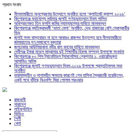
প্রধান সংবাদ
নীলফামারীতে অনুপ্রেরণার উদ্যোগে অনুষ্ঠিত হলো ‘ক্লাইমেট ক্যাম্প ২০২৬’
কিশোরগঞ্জে যথাযোগ্য মর্যাদায় জুলাই গণঅভ্যুত্থান দিবস পালিত
অধিগ্রহণকৃত তিন ফসলি জমির ন্যায্যমূল্যের দাবিতে মানববন্ধন
কিশোরগঞ্জে ব্যতিক্রমধর্মী ‘ভাতা মেলা’ অনুষ্ঠিত, দেড় হাজারের বেশি সেবাপ্রার্থীর
ভিড়
জুলাই সনদ বাস্তবায়ন না হলে আবারও রাজপথ উত্তপ্ত হবে নীলফামারীতে
জামায়াতের গণ-সমাবেশে বক্তারা
জলঢাকায় আউলিয়াখানা নদীর খাল খননের দাবিতে মানববন্ধন
দেবীগঞ্জ ইকরা মডেল মাদ্রাসার দুই শিক্ষার্থীর হিফজ সম্পন্ন উপলক্ষে সংবর্ধনা
কিশোরগঞ্জে ৮০ পিস ট্যাপেন্টাডল ট্যাবলেটসহ গ্রেপ্তার ২, ওয়ারেন্টভুক্ত
আসামিও আটক
কিশোরগঞ্জে জুলাই গণঅভ্যুত্থান দিবস-২০২৬ উপলক্ষে প্রস্তুতিমূলক সভা
অনুষ্ঠিত
ভারসাম্যহীন ও লাগামহীন ক্ষমতার কারণেই শেখ হাসিনা স্বৈরাচারী হয়েছিলেন,
একই পথে হাঁটছে বিএনপি: মিয়া গোলাম পরওয়ার
রাজধানী
সারাদেশ
লাইফস্টাইল
ভিডিও
শৈলী
খেলা