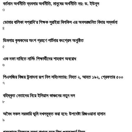
বর্তমান অর্থনীতি ব্যবসার অর্থনীতি, মানুষের অর্থনীতি নয়: ড. ইউনূস
৩
ডোমার বালিকা সপ্রাবি’র শিক্ষক সুরাইয়া বিলকিস এর অবসরজনিত বিদায় সম্বর্ধনা
৪
ডিমলায় কৃষকদের অংশ গ্রহণে পার্টনার কংগ্রেস অনুষ্ঠিত
৫
এক দফা দাবিতে নার্সিং শিক্ষার্থীদের শাহবাগ অবরোধ
৬
পিএসজির বিজয় উন্মাদনা রূপ নিল সহিংসতায়: নিহত ২, আহত ১৯২, গ্রেফতার ৫০০
৭
বহিষ্কৃত নেতাদের নিয়ে ইলিয়াস কাঞ্চনের নতুন দল
৮
অবৈধ সকল সরকারি ভূমি দখলমুক্ত করা হবে: উপদেষ্টা রিজওয়ানা হাসান
৯