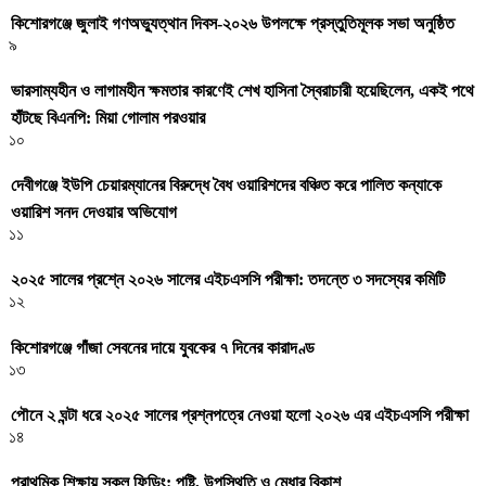
কিশোরগঞ্জে জুলাই গণঅভ্যুত্থান দিবস-২০২৬ উপলক্ষে প্রস্তুতিমূলক সভা অনুষ্ঠিত
৯
ভারসাম্যহীন ও লাগামহীন ক্ষমতার কারণেই শেখ হাসিনা স্বৈরাচারী হয়েছিলেন, একই পথে
হাঁটছে বিএনপি: মিয়া গোলাম পরওয়ার
১০
দেবীগঞ্জে ইউপি চেয়ারম্যানের বিরুদ্ধে বৈধ ওয়ারিশদের বঞ্চিত করে পালিত কন্যাকে
ওয়ারিশ সনদ দেওয়ার অভিযোগ
১১
২০২৫ সালের প্রশ্নে ২০২৬ সালের এইচএসসি পরীক্ষা: তদন্তে ৩ সদস্যের কমিটি
১২
কিশোরগঞ্জে গাঁজা সেবনের দায়ে যুবকের ৭ দিনের কারাদণ্ড
১৩
পৌনে ২ ঘন্টা ধরে ২০২৫ সালের প্রশ্নপত্রে নেওয়া হলো ২০২৬ এর এইচএসসি পরীক্ষা
১৪
প্রাথমিক শিক্ষায় স্কুল ফিডিং: পুষ্টি, উপস্থিতি ও মেধার বিকাশ