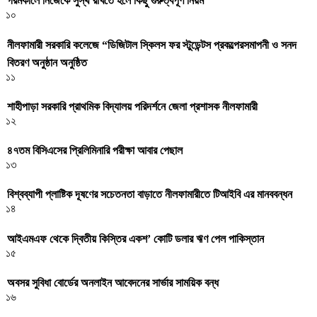
গরমকালে নিজেকে সুস্থ রাখতে হলে কিছু গুরুত্বপূর্ণ নিয়ম
১০
নীলফামারী সরকারি কলেজে “ডিজিটাল স্কিলস ফর স্টুডেন্টস প্রকল্পেরসমাপনী ও সনদ
বিতরণ অনুষ্ঠান অনুষ্ঠিত
১১
শাহীপাড়া সরকারি প্রাথমিক বিদ্যালয় পরিদর্শনে জেলা প্রশাসক নীলফামারী
১২
৪৭তম বিসিএসের প্রিলিমিনারি পরীক্ষা আবার পেছাল
১৩
বিশ্বব্যাপী প্লাষ্টিক দূষণের সচেতনতা বাড়াতে নীলফামারীতে টিআইবি এর মানববন্ধন
১৪
আইএমএফ থেকে দ্বিতীয় কিস্তির একশ’ কোটি ডলার ঋণ পেল পাকিস্তান
১৫
অবসর সুবিধা বোর্ডের অনলাইন আবেদনের সার্ভার সাময়িক বন্ধ
১৬