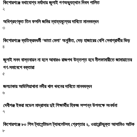
কিশোরগঞ্জে যথাযোগ্য মর্যাদায় জুলাই গণঅভ্যুত্থান দিবস পালিত
২
অধিগ্রহণকৃত তিন ফসলি জমির ন্যায্যমূল্যের দাবিতে মানববন্ধন
৩
কিশোরগঞ্জে ব্যতিক্রমধর্মী ‘ভাতা মেলা’ অনুষ্ঠিত, দেড় হাজারের বেশি সেবাপ্রার্থীর ভিড়
৪
জুলাই সনদ বাস্তবায়ন না হলে আবারও রাজপথ উত্তপ্ত হবে নীলফামারীতে জামায়াতের
গণ-সমাবেশে বক্তারা
৫
জলঢাকায় আউলিয়াখানা নদীর খাল খননের দাবিতে মানববন্ধন
৬
দেবীগঞ্জ ইকরা মডেল মাদ্রাসার দুই শিক্ষার্থীর হিফজ সম্পন্ন উপলক্ষে সংবর্ধনা
৭
কিশোরগঞ্জে ৮০ পিস ট্যাপেন্টাডল ট্যাবলেটসহ গ্রেপ্তার ২, ওয়ারেন্টভুক্ত আসামিও আটক
৮