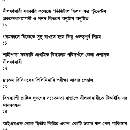
নীলফামারী সরকারি কলেজে “ডিজিটাল স্কিলস ফর স্টুডেন্টস
প্রকল্পেরসমাপনী ও সনদ বিতরণ অনুষ্ঠান অনুষ্ঠিত
১০
গরমকালে নিজেকে সুস্থ রাখতে হলে কিছু গুরুত্বপূর্ণ নিয়ম
১১
শাহীপাড়া সরকারি প্রাথমিক বিদ্যালয় পরিদর্শনে জেলা প্রশাসক
নীলফামারী
১২
৪৭তম বিসিএসের প্রিলিমিনারি পরীক্ষা আবার পেছাল
১৩
বিশ্বব্যাপী প্লাষ্টিক দূষণের সচেতনতা বাড়াতে নীলফামারীতে টিআইবি এর
মানববন্ধন
১৪
আইএমএফ থেকে দ্বিতীয় কিস্তির একশ’ কোটি ডলার ঋণ পেল পাকিস্তান
১৫