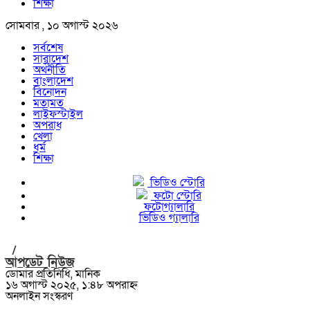
শিক্ষা
সোমবার , ১০ অগাস্ট ২০২৬
সর্বশেষ
সারাদেশ
অর্থনীতি
বাংলাদেশ
বিনোদন
মতামত
লাইফস্টাইল
অপরাধ
খেলা
ধর্ম
শিক্ষা
ভিডিও স্টোরি
ফটো স্টোরি
ফটোগ্যালারি
ভিডিও গ্যালারি
/
আপডেট নিউজ
ডোমার প্রতিনিধি, মানিক
১৬ অগাস্ট ২০২৫, ১:৪৮ অপরাহ্ন
অনলাইন সংস্করণ