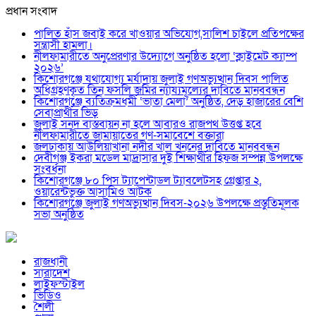
প্রধান সংবাদ
পালিত হাঁস জবাই করে খাওয়ার অভিযোগ,সালিশ চাইলে প্রতিপক্ষের
সন্ত্রাসী হামলা।
নীলফামারীতে অনুপ্রেরণার উদ্যোগে অনুষ্ঠিত হলো ‘ক্লাইমেট ক্যাম্প
২০২৬’
কিশোরগঞ্জে যথাযোগ্য মর্যাদায় জুলাই গণঅভ্যুত্থান দিবস পালিত
অধিগ্রহণকৃত তিন ফসলি জমির ন্যায্যমূল্যের দাবিতে মানববন্ধন
কিশোরগঞ্জে ব্যতিক্রমধর্মী ‘ভাতা মেলা’ অনুষ্ঠিত, দেড় হাজারের বেশি
সেবাপ্রার্থীর ভিড়
জুলাই সনদ বাস্তবায়ন না হলে আবারও রাজপথ উত্তপ্ত হবে
নীলফামারীতে জামায়াতের গণ-সমাবেশে বক্তারা
জলঢাকায় আউলিয়াখানা নদীর খাল খননের দাবিতে মানববন্ধন
দেবীগঞ্জ ইকরা মডেল মাদ্রাসার দুই শিক্ষার্থীর হিফজ সম্পন্ন উপলক্ষে
সংবর্ধনা
কিশোরগঞ্জে ৮০ পিস ট্যাপেন্টাডল ট্যাবলেটসহ গ্রেপ্তার ২,
ওয়ারেন্টভুক্ত আসামিও আটক
কিশোরগঞ্জে জুলাই গণঅভ্যুত্থান দিবস-২০২৬ উপলক্ষে প্রস্তুতিমূলক
সভা অনুষ্ঠিত
রাজধানী
সারাদেশ
লাইফস্টাইল
ভিডিও
শৈলী