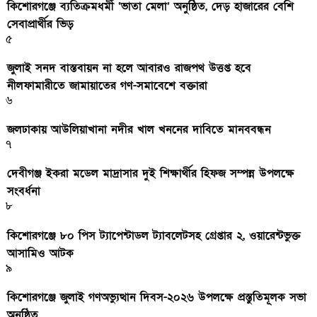
কিশোরগঞ্জে ব্যতিক্রমধর্মী ‘ভাতা মেলা’ অনুষ্ঠিত, দেড় হাজারের বেশি
সেবাপ্রার্থীর ভিড়
৫
জুলাই সনদ বাস্তবায়ন না হলে আবারও রাজপথ উত্তপ্ত হবে
নীলফামারীতে জামায়াতের গণ-সমাবেশে বক্তারা
৬
জলঢাকায় আউলিয়াখানা নদীর খাল খননের দাবিতে মানববন্ধন
৭
দেবীগঞ্জ ইকরা মডেল মাদ্রাসার দুই শিক্ষার্থীর হিফজ সম্পন্ন উপলক্ষে
সংবর্ধনা
৮
কিশোরগঞ্জে ৮০ পিস ট্যাপেন্টাডল ট্যাবলেটসহ গ্রেপ্তার ২, ওয়ারেন্টভুক্ত
আসামিও আটক
৯
কিশোরগঞ্জে জুলাই গণঅভ্যুত্থান দিবস-২০২৬ উপলক্ষে প্রস্তুতিমূলক সভা
অনুষ্ঠিত