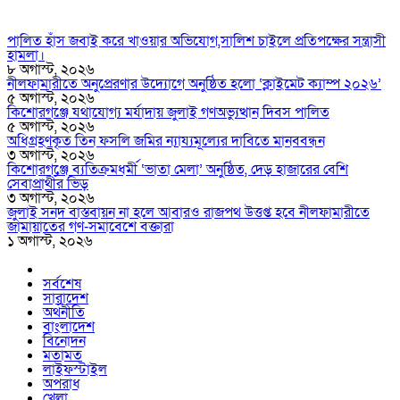
পালিত হাঁস জবাই করে খাওয়ার অভিযোগ,সালিশ চাইলে প্রতিপক্ষের সন্ত্রাসী
হামলা।
৮ অগাস্ট, ২০২৬
নীলফামারীতে অনুপ্রেরণার উদ্যোগে অনুষ্ঠিত হলো ‘ক্লাইমেট ক্যাম্প ২০২৬’
৫ অগাস্ট, ২০২৬
কিশোরগঞ্জে যথাযোগ্য মর্যাদায় জুলাই গণঅভ্যুত্থান দিবস পালিত
৫ অগাস্ট, ২০২৬
অধিগ্রহণকৃত তিন ফসলি জমির ন্যায্যমূল্যের দাবিতে মানববন্ধন
৩ অগাস্ট, ২০২৬
কিশোরগঞ্জে ব্যতিক্রমধর্মী ‘ভাতা মেলা’ অনুষ্ঠিত, দেড় হাজারের বেশি
সেবাপ্রার্থীর ভিড়
৩ অগাস্ট, ২০২৬
জুলাই সনদ বাস্তবায়ন না হলে আবারও রাজপথ উত্তপ্ত হবে নীলফামারীতে
জামায়াতের গণ-সমাবেশে বক্তারা
১ অগাস্ট, ২০২৬
সর্বশেষ
সারাদেশ
অর্থনীতি
বাংলাদেশ
বিনোদন
মতামত
লাইফস্টাইল
অপরাধ
খেলা