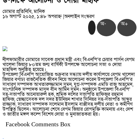
উপলক্ষে আলোচনা ও দোয়া মাহফি
ডোমার প্রতিনিধি, মানিক
১৬ অগাস্ট ২০২৫, ১:৪৮ অপরাহ্ন
|
অনলাইন সংস্করণ
অ-
অ+
নীলফামারীর ডোমারে সাবেক প্রধান মন্ত্রী এবং বিএনপি’র চেয়ার পার্সন বেগম
খালেদা জিয়ার ৮০তম জন্ম বার্ষিকী উপলক্ষে আলোচনা সভা ও দোয়া
মাহফিল অনুষ্ঠিত হয়েছে।
উপজেলা বিএনপি আয়োজিত শুক্রবার সন্ধ্যায় দলীয় কার্যালয়ে বেগম খালেদা
জিয়ার বর্ণাঢ্য রাজনৈতিক জীবন নিয়ে আলোচনা করেন উপজেলা বিএনপি’র
সাধারণ সম্পাদক আখতারুজ্জামান সুমন, যুগ্ন-সম্পাদক এমডি রাজু আহমেদ,
সাংগঠনিক সম্পাদক মাসুদ বীন আমিন সুমন। অনুষ্ঠানে উপজেলা বিএনপি’
সহ-সভাপতি আনোয়ারুল হক, শ্রমিক দলের সভাপতি হাফিজুর রহমান
হাফিজ, স্বেচ্ছাসেবক দল সদর ইউনিয়ন শাখার সিনিয়র সহ-সভাপতি আব্দুর
রাজ্জাক, সাধারণ সম্পাদক সলেমান ইসলাম বাপ্পীসহ দলীয় নেতা ও কর্মীগণ
উপস্থিত ছিলেন। আলোচনা শেষে বেগম জিয়ার রোগমুক্তি কামনায় এবং দেশ
ও জাতীর মঙ্গল কল্পে বিশেষ দোয়া ও মুনাজাতকরা হয়।
Facebook Comments Box