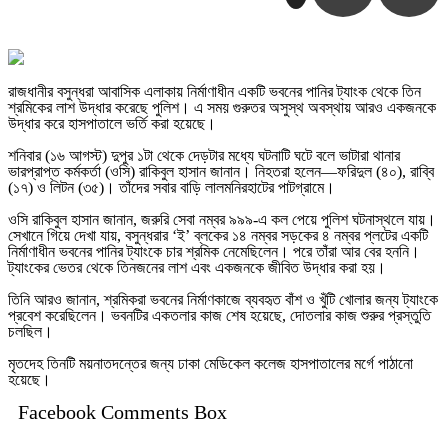
রাজধানীর বসুন্ধরা আবাসিক এলাকায় নির্মাণাধীন একটি ভবনের পানির ট্যাংক থেকে তিন
শ্রমিকের লাশ উদ্ধার করেছে পুলিশ। এ সময় গুরুতর অসুস্থ অবস্থায় আরও একজনকে
উদ্ধার করে হাসপাতালে ভর্তি করা হয়েছে।
শনিবার (১৬ আগস্ট) দুপুর ১টা থেকে দেড়টার মধ্যে ঘটনাটি ঘটে বলে ভাটারা থানার
ভারপ্রাপ্ত কর্মকর্তা (ওসি) রাকিবুল হাসান জানান। নিহতরা হলেন—ফরিদুল (৪০), রাব্বি
(১৭) ও লিটন (৩৫)। তাঁদের সবার বাড়ি লালমনিরহাটের পাটগ্রামে।
ওসি রাকিবুল হাসান জানান, জরুরি সেবা নম্বর ৯৯৯-এ কল পেয়ে পুলিশ ঘটনাস্থলে যায়।
সেখানে গিয়ে দেখা যায়, বসুন্ধরার ‘ই’ ব্লকের ১৪ নম্বর সড়কের ৪ নম্বর প্লটের একটি
নির্মাণাধীন ভবনের পানির ট্যাংকে চার শ্রমিক নেমেছিলেন। পরে তাঁরা আর বের হননি।
ট্যাংকের ভেতর থেকে তিনজনের লাশ এবং একজনকে জীবিত উদ্ধার করা হয়।
তিনি আরও জানান, শ্রমিকরা ভবনের নির্মাণকাজে ব্যবহৃত বাঁশ ও খুঁটি খোলার জন্য ট্যাংকে
প্রবেশ করেছিলেন। ভবনটির একতলার কাজ শেষ হয়েছে, দোতলার কাজ শুরুর প্রস্তুতি
চলছিল।
মৃতদেহ তিনটি ময়নাতদন্তের জন্য ঢাকা মেডিকেল কলেজ হাসপাতালের মর্গে পাঠানো
হয়েছে।
Facebook Comments Box