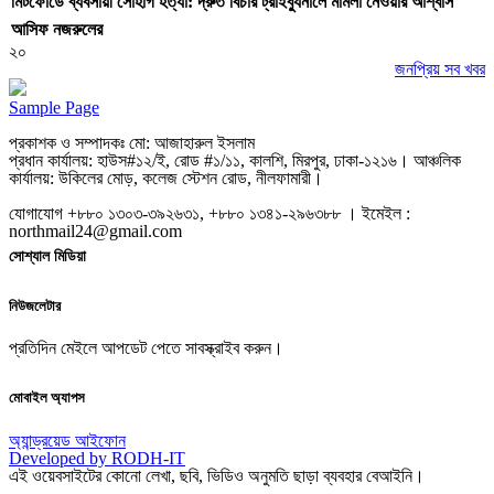
মিটফোর্ডে ব্যবসায়ী সোহাগ হত্যা: দ্রুত বিচার ট্রাইব্যুনালে মামলা নেওয়ার আশ্বাস
আসিফ নজরুলের
২০
জনপ্রিয় সব খবর
Sample Page
প্রকাশক ও সম্পাদকঃ মো: আজাহারুল ইসলাম
প্রধান কার্যালয়: হাউস#১২/ই, রোড #১/১১, কালশি, মিরপুর, ঢাকা-১২১৬। আঞ্চলিক
কার্যালয়: উকিলের মোড়, কলেজ স্টেশন রোড, নীলফামারী।
যোগাযোগ +৮৮০ ১৩০৩-৩৯২৬৩১, +৮৮০ ১৩৪১-২৯৬৩৮৮ । ইমেইল :
northmail24@gmail.com
সোশ্যাল মিডিয়া
নিউজলেটার
প্রতিদিন মেইলে আপডেট পেতে সাবস্ক্রাইব করুন।
মোবাইল অ্যাপস
অ্যান্ড্রয়েড
আইফোন
Developed by RODH-IT
এই ওয়েবসাইটের কোনো লেখা, ছবি, ভিডিও অনুমতি ছাড়া ব্যবহার বেআইনি।