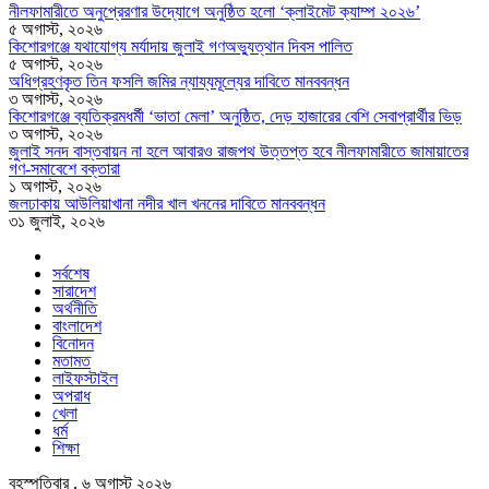
নীলফামারীতে অনুপ্রেরণার উদ্যোগে অনুষ্ঠিত হলো ‘ক্লাইমেট ক্যাম্প ২০২৬’
৫ অগাস্ট, ২০২৬
কিশোরগঞ্জে যথাযোগ্য মর্যাদায় জুলাই গণঅভ্যুত্থান দিবস পালিত
৫ অগাস্ট, ২০২৬
অধিগ্রহণকৃত তিন ফসলি জমির ন্যায্যমূল্যের দাবিতে মানববন্ধন
৩ অগাস্ট, ২০২৬
কিশোরগঞ্জে ব্যতিক্রমধর্মী ‘ভাতা মেলা’ অনুষ্ঠিত, দেড় হাজারের বেশি সেবাপ্রার্থীর ভিড়
৩ অগাস্ট, ২০২৬
জুলাই সনদ বাস্তবায়ন না হলে আবারও রাজপথ উত্তপ্ত হবে নীলফামারীতে জামায়াতের
গণ-সমাবেশে বক্তারা
১ অগাস্ট, ২০২৬
জলঢাকায় আউলিয়াখানা নদীর খাল খননের দাবিতে মানববন্ধন
৩১ জুলাই, ২০২৬
সর্বশেষ
সারাদেশ
অর্থনীতি
বাংলাদেশ
বিনোদন
মতামত
লাইফস্টাইল
অপরাধ
খেলা
ধর্ম
শিক্ষা
বৃহস্পতিবার , ৬ অগাস্ট ২০২৬