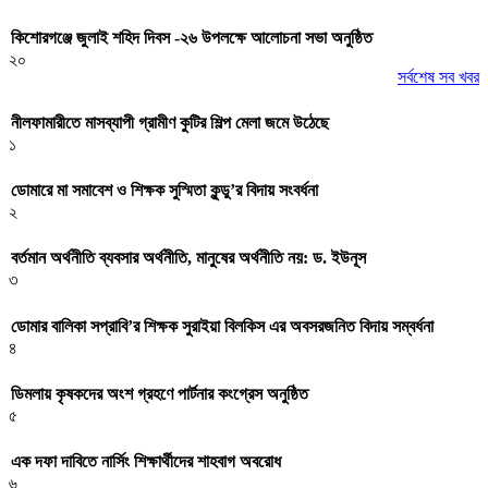
কিশোরগঞ্জে জুলাই শহিদ দিবস -২৬ উপলক্ষে আলোচনা সভা অনুষ্ঠিত
২০
সর্বশেষ সব খবর
নীলফামারীতে মাসব্যাপী গ্রামীণ কুটির শিল্প মেলা জমে উঠেছে
১
ডোমারে মা সমাবেশ ও শিক্ষক সুস্মিতা কুন্ডু’র বিদায় সংবর্ধনা
২
বর্তমান অর্থনীতি ব্যবসার অর্থনীতি, মানুষের অর্থনীতি নয়: ড. ইউনূস
৩
ডোমার বালিকা সপ্রাবি’র শিক্ষক সুরাইয়া বিলকিস এর অবসরজনিত বিদায় সম্বর্ধনা
৪
ডিমলায় কৃষকদের অংশ গ্রহণে পার্টনার কংগ্রেস অনুষ্ঠিত
৫
এক দফা দাবিতে নার্সিং শিক্ষার্থীদের শাহবাগ অবরোধ
৬