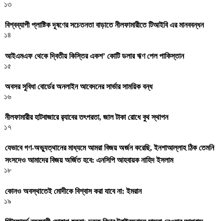
১৩
বিশ্বব্যাপী প্লাষ্টিক দূষণের সচেতনতা বাড়াতে নীলফামারীতে টিআইবি এর মানববন্ধন
১৪
আইএমএফ থেকে দ্বিতীয় কিস্তির একশ’ কোটি ডলার ঋণ পেল পাকিস্তান
১৫
অবসর সুবিধা বোর্ডের অনলাইন আবেদনের সার্ভার সাময়িক বন্ধ
১৬
নীলফামারীর হাটবাজারে র‌্যাবের তৎপরতা, জাল টাকা রোধে বুথ স্থাপন
১৭
যেভাবে গণ-অভ্যুত্থানের মাধ্যমে আমরা বিজয় অর্জন করেছি, ইনশাআল্লাহ ঠিক তেমনি
সংসদেও আমাদের বিজয় অর্জিত হবে: এনসিপি আহবায়ক নাহিদ ইসলাম
১৮
কোনও অবস্থাতেই মোদীকে বিশ্বাস করা যাবে না: ইমরান
১৯