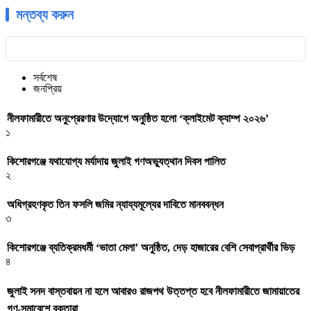
মন্তব্য করুন
সর্বশেষ
জনপ্রিয়
নীলফামারীতে অনুপ্রেরণার উদ্যোগে অনুষ্ঠিত হলো ‘ক্লাইমেট ক্যাম্প ২০২৬’
১
কিশোরগঞ্জে যথাযোগ্য মর্যাদায় জুলাই গণঅভ্যুত্থান দিবস পালিত
২
অধিগ্রহণকৃত তিন ফসলি জমির ন্যায্যমূল্যের দাবিতে মানববন্ধন
৩
কিশোরগঞ্জে ব্যতিক্রমধর্মী ‘ভাতা মেলা’ অনুষ্ঠিত, দেড় হাজারের বেশি সেবাপ্রার্থীর ভিড়
৪
জুলাই সনদ বাস্তবায়ন না হলে আবারও রাজপথ উত্তপ্ত হবে নীলফামারীতে জামায়াতের
গণ-সমাবেশে বক্তারা