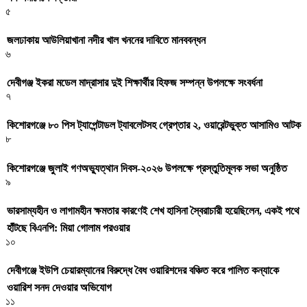
৫
জলঢাকায় আউলিয়াখানা নদীর খাল খননের দাবিতে মানববন্ধন
৬
দেবীগঞ্জ ইকরা মডেল মাদ্রাসার দুই শিক্ষার্থীর হিফজ সম্পন্ন উপলক্ষে সংবর্ধনা
৭
কিশোরগঞ্জে ৮০ পিস ট্যাপেন্টাডল ট্যাবলেটসহ গ্রেপ্তার ২, ওয়ারেন্টভুক্ত আসামিও আটক
৮
কিশোরগঞ্জে জুলাই গণঅভ্যুত্থান দিবস-২০২৬ উপলক্ষে প্রস্তুতিমূলক সভা অনুষ্ঠিত
৯
ভারসাম্যহীন ও লাগামহীন ক্ষমতার কারণেই শেখ হাসিনা স্বৈরাচারী হয়েছিলেন, একই পথে
হাঁটছে বিএনপি: মিয়া গোলাম পরওয়ার
১০
দেবীগঞ্জে ইউপি চেয়ারম্যানের বিরুদ্ধে বৈধ ওয়ারিশদের বঞ্চিত করে পালিত কন্যাকে
ওয়ারিশ সনদ দেওয়ার অভিযোগ
১১