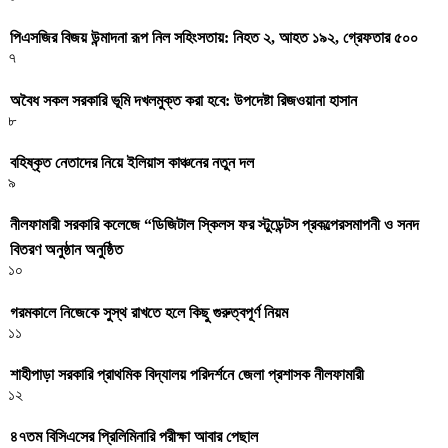
পিএসজির বিজয় উন্মাদনা রূপ নিল সহিংসতায়: নিহত ২, আহত ১৯২, গ্রেফতার ৫০০
৭
অবৈধ সকল সরকারি ভূমি দখলমুক্ত করা হবে: উপদেষ্টা রিজওয়ানা হাসান
৮
বহিষ্কৃত নেতাদের নিয়ে ইলিয়াস কাঞ্চনের নতুন দল
৯
নীলফামারী সরকারি কলেজে “ডিজিটাল স্কিলস ফর স্টুডেন্টস প্রকল্পেরসমাপনী ও সনদ
বিতরণ অনুষ্ঠান অনুষ্ঠিত
১০
গরমকালে নিজেকে সুস্থ রাখতে হলে কিছু গুরুত্বপূর্ণ নিয়ম
১১
শাহীপাড়া সরকারি প্রাথমিক বিদ্যালয় পরিদর্শনে জেলা প্রশাসক নীলফামারী
১২
৪৭তম বিসিএসের প্রিলিমিনারি পরীক্ষা আবার পেছাল