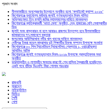
প্রধান সংবাদ
নীলফামারীতে অনুপ্রেরণার উদ্যোগে অনুষ্ঠিত হলো ‘ক্লাইমেট ক্যাম্প ২০২৬’
কিশোরগঞ্জে যথাযোগ্য মর্যাদায় জুলাই গণঅভ্যুত্থান দিবস পালিত
অধিগ্রহণকৃত তিন ফসলি জমির ন্যায্যমূল্যের দাবিতে মানববন্ধন
কিশোরগঞ্জে ব্যতিক্রমধর্মী ‘ভাতা মেলা’ অনুষ্ঠিত, দেড় হাজারের বেশি সেবাপ্রার্থীর
ভিড়
জুলাই সনদ বাস্তবায়ন না হলে আবারও রাজপথ উত্তপ্ত হবে নীলফামারীতে
জামায়াতের গণ-সমাবেশে বক্তারা
জলঢাকায় আউলিয়াখানা নদীর খাল খননের দাবিতে মানববন্ধন
দেবীগঞ্জ ইকরা মডেল মাদ্রাসার দুই শিক্ষার্থীর হিফজ সম্পন্ন উপলক্ষে সংবর্ধনা
কিশোরগঞ্জে ৮০ পিস ট্যাপেন্টাডল ট্যাবলেটসহ গ্রেপ্তার ২, ওয়ারেন্টভুক্ত
আসামিও আটক
কিশোরগঞ্জে জুলাই গণঅভ্যুত্থান দিবস-২০২৬ উপলক্ষে প্রস্তুতিমূলক সভা
অনুষ্ঠিত
ভারসাম্যহীন ও লাগামহীন ক্ষমতার কারণেই শেখ হাসিনা স্বৈরাচারী হয়েছিলেন,
একই পথে হাঁটছে বিএনপি: মিয়া গোলাম পরওয়ার
রাজধানী
সারাদেশ
লাইফস্টাইল
ভিডিও
শৈলী
খেলা