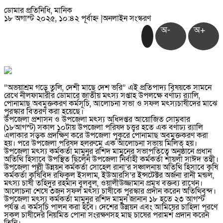
ডোমার প্রতিনিধি, মানিক
১৮ অগাস্ট ২০২৫, ১০:৪২ পূর্বাহ্ন
|
অনলাইন সংস্করণ
অ-
অ+
“অভয়াশ্রম গড়ে তুলি, দেশী মাছে দেশ ভরি” এই প্রতিপাদ্য বিষয়কে সামনে
রেখে নীলফামারীর ডোমারে জাতীয় মৎস্য সপ্তাহ উপলক্ষে বর্ণাঢ্য র‌্যালি,
পোনামাছ অবমুক্তকরণ কর্মসূচি, আলোচনা সভা ও সফল মৎস্যচাষীদের মাঝে
পুরস্কার বিতরণ করা হয়েছে।
উপজেলা প্রশাসন ও উপজেলা মৎস্য অধিদপ্তর আয়োজিত সোমবার
(১৮আগস্ট) সকাল ১০টায় উপজেলা পরিষদ চত্ত্বর হতে এক বর্ণাঢ্য র‌্যালি
এলাকার সড়ক প্রদক্ষিণ করে উপজেলা পুকুরে পোনামাছ অবমুক্তকরণ করা
হয়। পরে উপজেলা পরিষদ হলরুমে এক আলোচনা সভায় মিলিত হয়।
উপজেলা মৎস্য কর্মকর্তা মামুনুর রশিদ মামুনের সভাপতিত্বে অনুষ্ঠানে প্রধান
অতিথি হিসাবে উপস্থিত ছিলেন উপজেলা নির্বাহী কর্মকর্তা শায়লা সাঈদ তন্বী।
উপজেলা পল্লী উন্নয়ন কর্মকর্তা সোহেল রানা’র সঞ্চালনায় অতিথি হিসাবে কৃষি
কর্মকর্তা কৃষিবিদ রফিকুল ইসলাম, ইউআরসি’র ইন্সটেক্টর অর্জনা রানী মন্ডল,
মৎস্য চাষী তহিদুর রহমান বুলবুল, ওয়ালীউজ্জামান প্রমূখ বক্তব্য রাখেন।
আলোচনা শেষে ৩জন সফল মৎস্য চাষীকে পুরস্কার প্রদান করেন অতিথিবৃন্দ।
উপজেলা মৎস্য কর্মকর্তা মামুনুর রশিদ মামুন জানান ১৮ হতে ২৩ আগস্ট
পর্যন্ত এ কর্মসূচি পালন করা হবে। দেশের উন্নয়ন এবং আমিষের চাহিদা পূরণে
সকল চাষীদের নিয়মিত পোনা সংরক্ষণসহ মাছ চাষের পরামর্শ প্রদান করেন