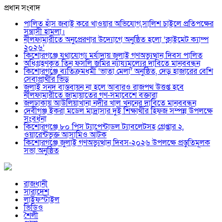
প্রধান সংবাদ
পালিত হাঁস জবাই করে খাওয়ার অভিযোগ,সালিশ চাইলে প্রতিপক্ষের
সন্ত্রাসী হামলা।
নীলফামারীতে অনুপ্রেরণার উদ্যোগে অনুষ্ঠিত হলো ‘ক্লাইমেট ক্যাম্প
২০২৬’
কিশোরগঞ্জে যথাযোগ্য মর্যাদায় জুলাই গণঅভ্যুত্থান দিবস পালিত
অধিগ্রহণকৃত তিন ফসলি জমির ন্যায্যমূল্যের দাবিতে মানববন্ধন
কিশোরগঞ্জে ব্যতিক্রমধর্মী ‘ভাতা মেলা’ অনুষ্ঠিত, দেড় হাজারের বেশি
সেবাপ্রার্থীর ভিড়
জুলাই সনদ বাস্তবায়ন না হলে আবারও রাজপথ উত্তপ্ত হবে
নীলফামারীতে জামায়াতের গণ-সমাবেশে বক্তারা
জলঢাকায় আউলিয়াখানা নদীর খাল খননের দাবিতে মানববন্ধন
দেবীগঞ্জ ইকরা মডেল মাদ্রাসার দুই শিক্ষার্থীর হিফজ সম্পন্ন উপলক্ষে
সংবর্ধনা
কিশোরগঞ্জে ৮০ পিস ট্যাপেন্টাডল ট্যাবলেটসহ গ্রেপ্তার ২,
ওয়ারেন্টভুক্ত আসামিও আটক
কিশোরগঞ্জে জুলাই গণঅভ্যুত্থান দিবস-২০২৬ উপলক্ষে প্রস্তুতিমূলক
সভা অনুষ্ঠিত
রাজধানী
সারাদেশ
লাইফস্টাইল
ভিডিও
শৈলী