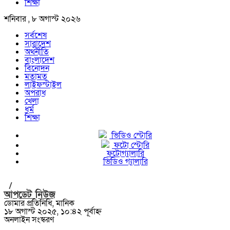
শিক্ষা
শনিবার , ৮ অগাস্ট ২০২৬
সর্বশেষ
সারাদেশ
অর্থনীতি
বাংলাদেশ
বিনোদন
মতামত
লাইফস্টাইল
অপরাধ
খেলা
ধর্ম
শিক্ষা
ভিডিও স্টোরি
ফটো স্টোরি
ফটোগ্যালারি
ভিডিও গ্যালারি
/
আপডেট নিউজ
ডোমার প্রতিনিধি, মানিক
১৮ অগাস্ট ২০২৫, ১০:৪২ পূর্বাহ্ন
অনলাইন সংস্করণ