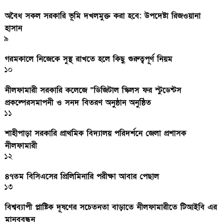
অবৈধ সকল সরকারি ভূমি দখলমুক্ত করা হবে: উপদেষ্টা রিজওয়ানা
হাসান
৯
গরমকালে নিজেকে সুস্থ রাখতে হলে কিছু গুরুত্বপূর্ণ নিয়ম
১০
নীলফামারী সরকারি কলেজে “ডিজিটাল স্কিলস ফর স্টুডেন্টস
প্রকল্পেরসমাপনী ও সনদ বিতরণ অনুষ্ঠান অনুষ্ঠিত
১১
শাহীপাড়া সরকারি প্রাথমিক বিদ্যালয় পরিদর্শনে জেলা প্রশাসক
নীলফামারী
১২
৪৭তম বিসিএসের প্রিলিমিনারি পরীক্ষা আবার পেছাল
১৩
বিশ্বব্যাপী প্লাষ্টিক দূষণের সচেতনতা বাড়াতে নীলফামারীতে টিআইবি এর
মানববন্ধন