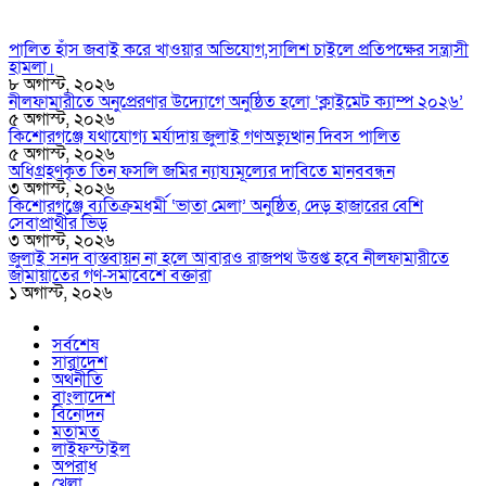
পালিত হাঁস জবাই করে খাওয়ার অভিযোগ,সালিশ চাইলে প্রতিপক্ষের সন্ত্রাসী
হামলা।
৮ অগাস্ট, ২০২৬
নীলফামারীতে অনুপ্রেরণার উদ্যোগে অনুষ্ঠিত হলো ‘ক্লাইমেট ক্যাম্প ২০২৬’
৫ অগাস্ট, ২০২৬
কিশোরগঞ্জে যথাযোগ্য মর্যাদায় জুলাই গণঅভ্যুত্থান দিবস পালিত
৫ অগাস্ট, ২০২৬
অধিগ্রহণকৃত তিন ফসলি জমির ন্যায্যমূল্যের দাবিতে মানববন্ধন
৩ অগাস্ট, ২০২৬
কিশোরগঞ্জে ব্যতিক্রমধর্মী ‘ভাতা মেলা’ অনুষ্ঠিত, দেড় হাজারের বেশি
সেবাপ্রার্থীর ভিড়
৩ অগাস্ট, ২০২৬
জুলাই সনদ বাস্তবায়ন না হলে আবারও রাজপথ উত্তপ্ত হবে নীলফামারীতে
জামায়াতের গণ-সমাবেশে বক্তারা
১ অগাস্ট, ২০২৬
সর্বশেষ
সারাদেশ
অর্থনীতি
বাংলাদেশ
বিনোদন
মতামত
লাইফস্টাইল
অপরাধ
খেলা