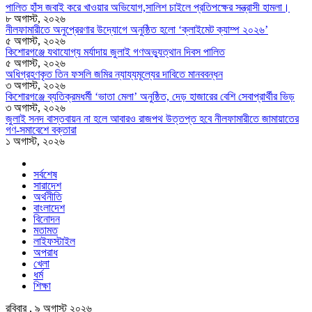
পালিত হাঁস জবাই করে খাওয়ার অভিযোগ,সালিশ চাইলে প্রতিপক্ষের সন্ত্রাসী হামলা।
৮ অগাস্ট, ২০২৬
নীলফামারীতে অনুপ্রেরণার উদ্যোগে অনুষ্ঠিত হলো ‘ক্লাইমেট ক্যাম্প ২০২৬’
৫ অগাস্ট, ২০২৬
কিশোরগঞ্জে যথাযোগ্য মর্যাদায় জুলাই গণঅভ্যুত্থান দিবস পালিত
৫ অগাস্ট, ২০২৬
অধিগ্রহণকৃত তিন ফসলি জমির ন্যায্যমূল্যের দাবিতে মানববন্ধন
৩ অগাস্ট, ২০২৬
কিশোরগঞ্জে ব্যতিক্রমধর্মী ‘ভাতা মেলা’ অনুষ্ঠিত, দেড় হাজারের বেশি সেবাপ্রার্থীর ভিড়
৩ অগাস্ট, ২০২৬
জুলাই সনদ বাস্তবায়ন না হলে আবারও রাজপথ উত্তপ্ত হবে নীলফামারীতে জামায়াতের
গণ-সমাবেশে বক্তারা
১ অগাস্ট, ২০২৬
সর্বশেষ
সারাদেশ
অর্থনীতি
বাংলাদেশ
বিনোদন
মতামত
লাইফস্টাইল
অপরাধ
খেলা
ধর্ম
শিক্ষা
রবিবার , ৯ অগাস্ট ২০২৬