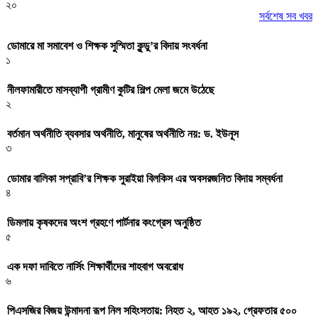
২০
সর্বশেষ সব খবর
ডোমারে মা সমাবেশ ও শিক্ষক সুস্মিতা কুন্ডু’র বিদায় সংবর্ধনা
১
নীলফামারীতে মাসব্যাপী গ্রামীণ কুটির শিল্প মেলা জমে উঠেছে
২
বর্তমান অর্থনীতি ব্যবসার অর্থনীতি, মানুষের অর্থনীতি নয়: ড. ইউনূস
৩
ডোমার বালিকা সপ্রাবি’র শিক্ষক সুরাইয়া বিলকিস এর অবসরজনিত বিদায় সম্বর্ধনা
৪
ডিমলায় কৃষকদের অংশ গ্রহণে পার্টনার কংগ্রেস অনুষ্ঠিত
৫
এক দফা দাবিতে নার্সিং শিক্ষার্থীদের শাহবাগ অবরোধ
৬
পিএসজির বিজয় উন্মাদনা রূপ নিল সহিংসতায়: নিহত ২, আহত ১৯২, গ্রেফতার ৫০০