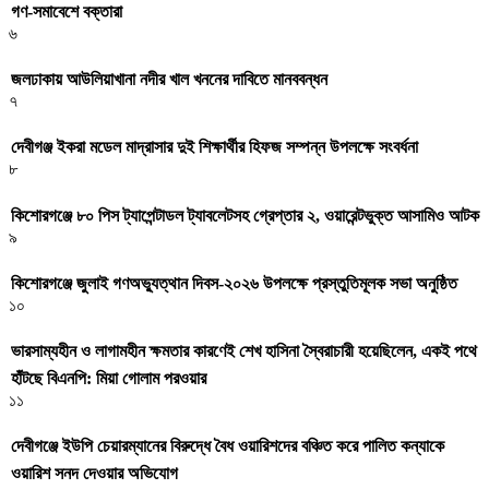
গণ-সমাবেশে বক্তারা
৬
জলঢাকায় আউলিয়াখানা নদীর খাল খননের দাবিতে মানববন্ধন
৭
দেবীগঞ্জ ইকরা মডেল মাদ্রাসার দুই শিক্ষার্থীর হিফজ সম্পন্ন উপলক্ষে সংবর্ধনা
৮
কিশোরগঞ্জে ৮০ পিস ট্যাপেন্টাডল ট্যাবলেটসহ গ্রেপ্তার ২, ওয়ারেন্টভুক্ত আসামিও আটক
৯
কিশোরগঞ্জে জুলাই গণঅভ্যুত্থান দিবস-২০২৬ উপলক্ষে প্রস্তুতিমূলক সভা অনুষ্ঠিত
১০
ভারসাম্যহীন ও লাগামহীন ক্ষমতার কারণেই শেখ হাসিনা স্বৈরাচারী হয়েছিলেন, একই পথে
হাঁটছে বিএনপি: মিয়া গোলাম পরওয়ার
১১
দেবীগঞ্জে ইউপি চেয়ারম্যানের বিরুদ্ধে বৈধ ওয়ারিশদের বঞ্চিত করে পালিত কন্যাকে
ওয়ারিশ সনদ দেওয়ার অভিযোগ