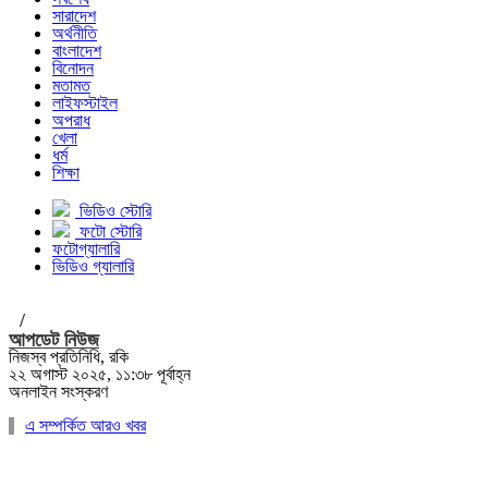
সারাদেশ
অর্থনীতি
বাংলাদেশ
বিনোদন
মতামত
লাইফস্টাইল
অপরাধ
খেলা
ধর্ম
শিক্ষা
ভিডিও স্টোরি
ফটো স্টোরি
ফটোগ্যালারি
ভিডিও গ্যালারি
/
আপডেট নিউজ
নিজস্ব প্রতিনিধি, রকি
২২ অগাস্ট ২০২৫, ১১:৩৮ পূর্বাহ্ন
অনলাইন সংস্করণ
এ সম্পর্কিত আরও খবর