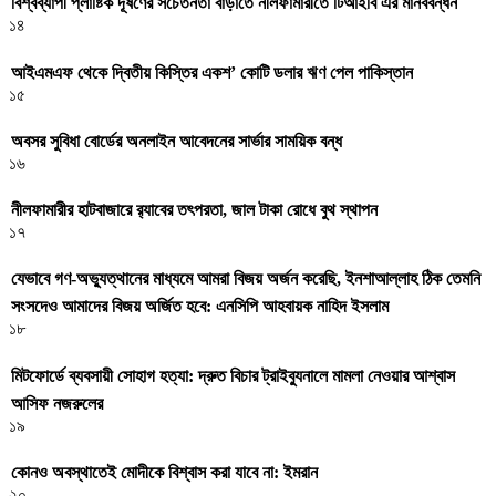
বিশ্বব্যাপী প্লাষ্টিক দূষণের সচেতনতা বাড়াতে নীলফামারীতে টিআইবি এর মানববন্ধন
১৪
আইএমএফ থেকে দ্বিতীয় কিস্তির একশ’ কোটি ডলার ঋণ পেল পাকিস্তান
১৫
অবসর সুবিধা বোর্ডের অনলাইন আবেদনের সার্ভার সাময়িক বন্ধ
১৬
নীলফামারীর হাটবাজারে র‌্যাবের তৎপরতা, জাল টাকা রোধে বুথ স্থাপন
১৭
যেভাবে গণ-অভ্যুত্থানের মাধ্যমে আমরা বিজয় অর্জন করেছি, ইনশাআল্লাহ ঠিক তেমনি
সংসদেও আমাদের বিজয় অর্জিত হবে: এনসিপি আহবায়ক নাহিদ ইসলাম
১৮
মিটফোর্ডে ব্যবসায়ী সোহাগ হত্যা: দ্রুত বিচার ট্রাইব্যুনালে মামলা নেওয়ার আশ্বাস
আসিফ নজরুলের
১৯
কোনও অবস্থাতেই মোদীকে বিশ্বাস করা যাবে না: ইমরান
২০