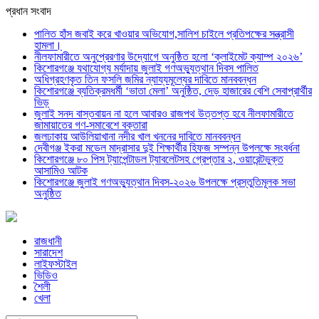
প্রধান সংবাদ
পালিত হাঁস জবাই করে খাওয়ার অভিযোগ,সালিশ চাইলে প্রতিপক্ষের সন্ত্রাসী
হামলা।
নীলফামারীতে অনুপ্রেরণার উদ্যোগে অনুষ্ঠিত হলো ‘ক্লাইমেট ক্যাম্প ২০২৬’
কিশোরগঞ্জে যথাযোগ্য মর্যাদায় জুলাই গণঅভ্যুত্থান দিবস পালিত
অধিগ্রহণকৃত তিন ফসলি জমির ন্যায্যমূল্যের দাবিতে মানববন্ধন
কিশোরগঞ্জে ব্যতিক্রমধর্মী ‘ভাতা মেলা’ অনুষ্ঠিত, দেড় হাজারের বেশি সেবাপ্রার্থীর
ভিড়
জুলাই সনদ বাস্তবায়ন না হলে আবারও রাজপথ উত্তপ্ত হবে নীলফামারীতে
জামায়াতের গণ-সমাবেশে বক্তারা
জলঢাকায় আউলিয়াখানা নদীর খাল খননের দাবিতে মানববন্ধন
দেবীগঞ্জ ইকরা মডেল মাদ্রাসার দুই শিক্ষার্থীর হিফজ সম্পন্ন উপলক্ষে সংবর্ধনা
কিশোরগঞ্জে ৮০ পিস ট্যাপেন্টাডল ট্যাবলেটসহ গ্রেপ্তার ২, ওয়ারেন্টভুক্ত
আসামিও আটক
কিশোরগঞ্জে জুলাই গণঅভ্যুত্থান দিবস-২০২৬ উপলক্ষে প্রস্তুতিমূলক সভা
অনুষ্ঠিত
রাজধানী
সারাদেশ
লাইফস্টাইল
ভিডিও
শৈলী
খেলা