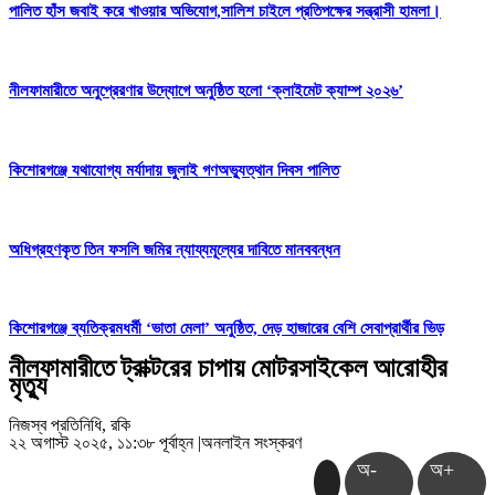
পালিত হাঁস জবাই করে খাওয়ার অভিযোগ,সালিশ চাইলে প্রতিপক্ষের সন্ত্রাসী হামলা।
নীলফামারীতে অনুপ্রেরণার উদ্যোগে অনুষ্ঠিত হলো ‘ক্লাইমেট ক্যাম্প ২০২৬’
কিশোরগঞ্জে যথাযোগ্য মর্যাদায় জুলাই গণঅভ্যুত্থান দিবস পালিত
অধিগ্রহণকৃত তিন ফসলি জমির ন্যায্যমূল্যের দাবিতে মানববন্ধন
কিশোরগঞ্জে ব্যতিক্রমধর্মী ‘ভাতা মেলা’ অনুষ্ঠিত, দেড় হাজারের বেশি সেবাপ্রার্থীর ভিড়
নীলফামারীতে ট্রাক্টরের চাপায় মোটরসাইকেল আরোহীর
মৃত্যু
নিজস্ব প্রতিনিধি, রকি
২২ অগাস্ট ২০২৫, ১১:৩৮ পূর্বাহ্ন
|
অনলাইন সংস্করণ
অ-
অ+