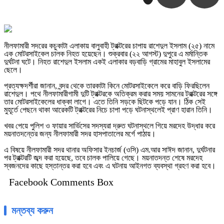
নীলফামারী সদরের কচুকাটা এলাকায় বালুবাহী ট্রাক্টরের চাপায় রাশেদুল ইসলাম (২৫) নামে
এক মোটরসাইকেল চালক নিহত হয়েছেন। শুক্রবার (২২ আগস্ট) দুপুরে এ মর্মান্তিক
দুর্ঘটনা ঘটে। নিহত রাশেদুল ইসলাম একই এলাকার বড়বাড়ি গ্রামের মাহাবুল ইসলামের
ছেলে।
প্রত্যক্ষদর্শীরা জানান, বন্দর থেকে তারকাটা কিনে মোটরসাইকেলে করে বাড়ি ফিরছিলেন
রাশেদুল। পথে নীলফামারীগামী দুটি ট্রাক্টরকে অতিক্রম করার সময় সামনের ট্রাক্টরের সঙ্গে
তার মোটরসাইকেলের ধাক্কা লাগে। এতে তিনি সড়কে ছিটকে পড়ে যান। ঠিক সেই
মুহূর্তে পেছনে থাকা আরেকটি ট্রাক্টরের নিচে চাপা পড়ে ঘটনাস্থলেই প্রাণ হারান তিনি।
খবর পেয়ে পুলিশ ও ফায়ার সার্ভিসের সদস্যরা দ্রুত ঘটনাস্থলে গিয়ে মরদেহ উদ্ধার করে
ময়নাতদন্তের জন্য নীলফামারী সদর হাসপাতালের মর্গে পাঠায়।
এ বিষয়ে নীলফামারী সদর থানার অফিসার ইনচার্জ (ওসি) এম.আর সাঈদ জানান, দুর্ঘটনার
পর ট্রাক্টরটি জব্দ করা হয়েছে, তবে চালক পালিয়ে গেছে। ময়নাতদন্ত শেষে মরদেহ
স্বজনদের কাছে হস্তান্তর করা হবে এবং এ ঘটনায় আইনগত ব্যবস্থা গ্রহণ করা হবে।
Facebook Comments Box
মন্তব্য করুন