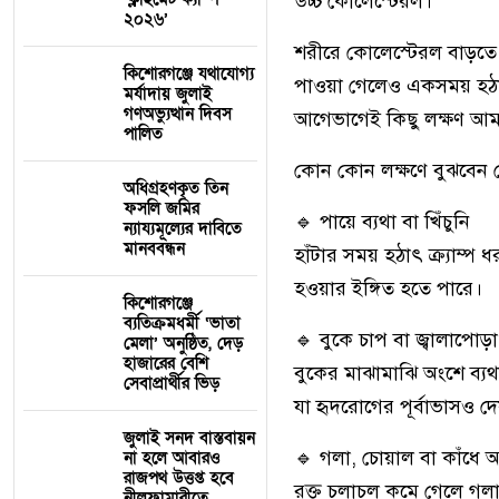
উচ্চ কোলেস্টেরল।
২০২৬’
শরীরে কোলেস্টেরল বাড়তে থ
কিশোরগঞ্জে যথাযোগ্য
পাওয়া গেলেও একসময় হঠাৎ স্
মর্যাদায় জুলাই
গণঅভ্যুত্থান দিবস
আগেভাগেই কিছু লক্ষণ আম
পালিত
কোন কোন লক্ষণে বুঝবেন 
অধিগ্রহণকৃত তিন
ফসলি জমির
🔹 পায়ে ব্যথা বা খিঁচুনি
ন্যায্যমূল্যের দাবিতে
মানববন্ধন
হাঁটার সময় হঠাৎ ক্র্যাম্প 
হওয়ার ইঙ্গিত হতে পারে।
কিশোরগঞ্জে
ব্যতিক্রমধর্মী ‘ভাতা
🔹 বুকে চাপ বা জ্বালাপোড়া
মেলা’ অনুষ্ঠিত, দেড়
হাজারের বেশি
বুকের মাঝামাঝি অংশে ব্যথ
সেবাপ্রার্থীর ভিড়
যা হৃদরোগের পূর্বাভাসও দ
জুলাই সনদ বাস্তবায়ন
🔹 গলা, চোয়াল বা কাঁধে অস
না হলে আবারও
রাজপথ উত্তপ্ত হবে
রক্ত চলাচল কমে গেলে গলা
নীলফামারীতে