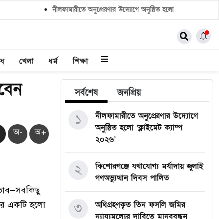
নীলফামারীতে অনুপ্রেরণার উদ্যোগে অনুষ্ঠিত হলো ‘ক্লাইমেট ক্যাম্প ২০
াধ
খেলা
ধর্ম
শিক্ষা
বেন
সর্বশেষ
জনপ্রিয়
নীলফামারীতে অনুপ্রেরণার উদ্যোগে
১
অনুষ্ঠিত হলো ‘ক্লাইমেট ক্যাম্প
অ-
অ+
২০২৬’
কিশোরগঞ্জে যথাযোগ্য মর্যাদায় জুলাই
২
গণঅভ্যুত্থান দিবস পালিত
 অভাব—সবকিছু
্যার একটি হলো
অধিগ্রহণকৃত তিন ফসলি জমির
৩
ন্যায্যমূল্যের দাবিতে মানববন্ধন