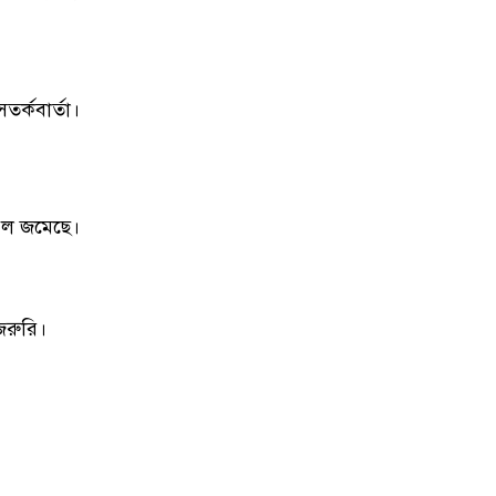
কিশোরগঞ্জে ৮০ পিস ট্যাপেন্টাডল
৮
ট্যাবলেটসহ গ্রেপ্তার ২, ওয়ারেন্টভুক্ত
আসামিও আটক
র্কবার্তা।
কিশোরগঞ্জে জুলাই গণঅভ্যুত্থান
৯
দিবস-২০২৬ উপলক্ষে প্রস্তুতিমূলক
সভা অনুষ্ঠিত
রল জমেছে।
ভারসাম্যহীন ও লাগামহীন ক্ষমতার
১০
কারণেই শেখ হাসিনা স্বৈরাচারী
হয়েছিলেন, একই পথে হাঁটছে
বিএনপি: মিয়া গোলাম পরওয়ার
জরুরি।
দেবীগঞ্জে ইউপি চেয়ারম্যানের বিরুদ্ধে
১১
বৈধ ওয়ারিশদের বঞ্চিত করে পালিত
কন্যাকে ওয়ারিশ সনদ দেওয়ার
অভিযোগ