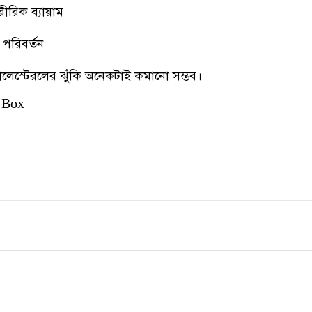
রীরিক ব্যায়াম
 পরিবর্তন
লেস্টেরলের ঝুঁকি অনেকটাই কমানো সম্ভব।
 Box