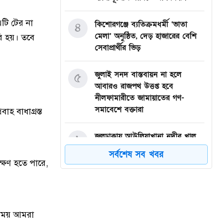
এটি টের না
কিশোরগঞ্জে ব্যতিক্রমধর্মী ‘ভাতা
৪
মেলা’ অনুষ্ঠিত, দেড় হাজারের বেশি
রি হয়। তবে
সেবাপ্রার্থীর ভিড়
জুলাই সনদ বাস্তবায়ন না হলে
৫
আবারও রাজপথ উত্তপ্ত হবে
নীলফামারীতে জামায়াতের গণ-
সমাবেশে বক্তারা
াহ বাধাগ্রস্ত
জলঢাকায় আউলিয়াখানা নদীর খাল
৬
খননের দাবিতে মানববন্ধন
সর্বশেষ সব খবর
ক্ষণ হতে পারে,
দেবীগঞ্জ ইকরা মডেল মাদ্রাসার দুই
৭
শিক্ষার্থীর হিফজ সম্পন্ন উপলক্ষে
সংবর্ধনা
ক সময় আমরা