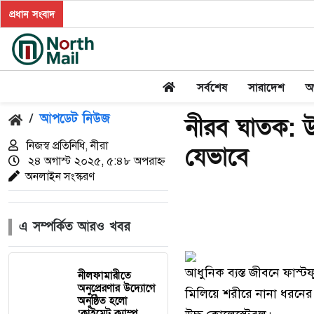
প্রধান সংবাদ
সর্বশেষ
সারাদেশ
অর
/
আপডেট নিউজ
নীরব ঘাতক: উ
নিজস্ব প্রতিনিধি, নীরা
যেভাবে
২৪ অগাস্ট ২০২৫, ৫:৪৮ অপরাহ্ন
অনলাইন সংস্করণ
এ সম্পর্কিত আরও খবর
আধুনিক ব্যস্ত জীবনে ফাস্
নীলফামারীতে
অনুপ্রেরণার উদ্যোগে
মিলিয়ে শরীরে নানা ধরনের
অনুষ্ঠিত হলো
‘ক্লাইমেট ক্যাম্প