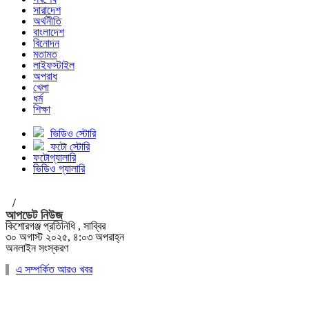
সারাদেশ
অর্থনীতি
বাংলাদেশ
বিনোদন
মতামত
লাইফস্টাইল
অপরাধ
খেলা
ধর্ম
শিক্ষা
ভিডিও স্টোরি
ফটো স্টোরি
ফটোগ্যালারি
ভিডিও গ্যালারি
/
আপডেট নিউজ
কিশোরগঞ্জ প্রতিনিধি , সাব্বির
৩০ অগাস্ট ২০২৫, ৪:০৩ অপরাহ্ন
অনলাইন সংস্করণ
এ সম্পর্কিত আরও খবর