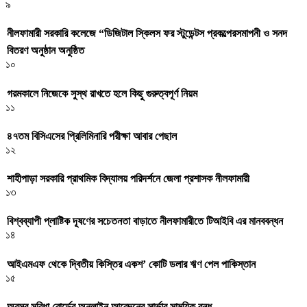
৯
নীলফামারী সরকারি কলেজে “ডিজিটাল স্কিলস ফর স্টুডেন্টস প্রকল্পেরসমাপনী ও সনদ
বিতরণ অনুষ্ঠান অনুষ্ঠিত
১০
গরমকালে নিজেকে সুস্থ রাখতে হলে কিছু গুরুত্বপূর্ণ নিয়ম
১১
৪৭তম বিসিএসের প্রিলিমিনারি পরীক্ষা আবার পেছাল
১২
শাহীপাড়া সরকারি প্রাথমিক বিদ্যালয় পরিদর্শনে জেলা প্রশাসক নীলফামারী
১৩
বিশ্বব্যাপী প্লাষ্টিক দূষণের সচেতনতা বাড়াতে নীলফামারীতে টিআইবি এর মানববন্ধন
১৪
আইএমএফ থেকে দ্বিতীয় কিস্তির একশ’ কোটি ডলার ঋণ পেল পাকিস্তান
১৫
অবসর সুবিধা বোর্ডের অনলাইন আবেদনের সার্ভার সাময়িক বন্ধ