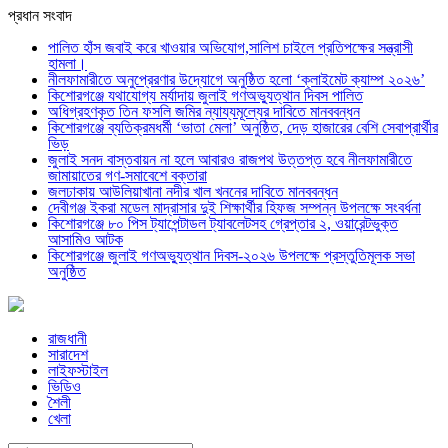
প্রধান সংবাদ
পালিত হাঁস জবাই করে খাওয়ার অভিযোগ,সালিশ চাইলে প্রতিপক্ষের সন্ত্রাসী
হামলা।
নীলফামারীতে অনুপ্রেরণার উদ্যোগে অনুষ্ঠিত হলো ‘ক্লাইমেট ক্যাম্প ২০২৬’
কিশোরগঞ্জে যথাযোগ্য মর্যাদায় জুলাই গণঅভ্যুত্থান দিবস পালিত
অধিগ্রহণকৃত তিন ফসলি জমির ন্যায্যমূল্যের দাবিতে মানববন্ধন
কিশোরগঞ্জে ব্যতিক্রমধর্মী ‘ভাতা মেলা’ অনুষ্ঠিত, দেড় হাজারের বেশি সেবাপ্রার্থীর
ভিড়
জুলাই সনদ বাস্তবায়ন না হলে আবারও রাজপথ উত্তপ্ত হবে নীলফামারীতে
জামায়াতের গণ-সমাবেশে বক্তারা
জলঢাকায় আউলিয়াখানা নদীর খাল খননের দাবিতে মানববন্ধন
দেবীগঞ্জ ইকরা মডেল মাদ্রাসার দুই শিক্ষার্থীর হিফজ সম্পন্ন উপলক্ষে সংবর্ধনা
কিশোরগঞ্জে ৮০ পিস ট্যাপেন্টাডল ট্যাবলেটসহ গ্রেপ্তার ২, ওয়ারেন্টভুক্ত
আসামিও আটক
কিশোরগঞ্জে জুলাই গণঅভ্যুত্থান দিবস-২০২৬ উপলক্ষে প্রস্তুতিমূলক সভা
অনুষ্ঠিত
রাজধানী
সারাদেশ
লাইফস্টাইল
ভিডিও
শৈলী
খেলা