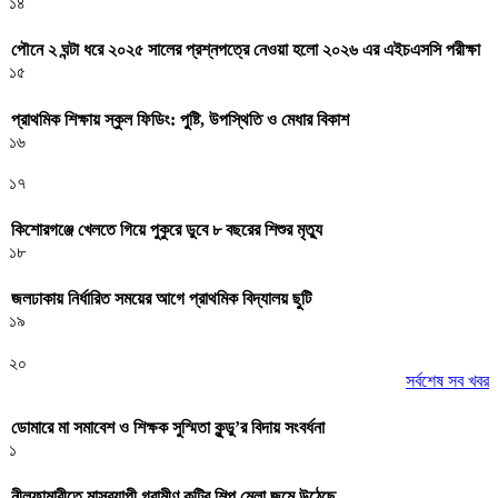
১৪
পৌনে ২ ঘন্টা ধরে ২০২৫ সালের প্রশ্নপত্রে নেওয়া হলো ২০২৬ এর এইচএসসি পরীক্ষা
১৫
প্রাথমিক শিক্ষায় স্কুল ফিডিং: পুষ্টি, উপস্থিতি ও মেধার বিকাশ
১৬
১৭
কিশোরগঞ্জে খেলতে গিয়ে পুকুরে ডুবে ৮ বছরের শিশুর মৃত্যু
১৮
জলঢাকায় নির্ধারিত সময়ের আগে প্রাথমিক বিদ্যালয় ছুটি
১৯
২০
সর্বশেষ সব খবর
ডোমারে মা সমাবেশ ও শিক্ষক সুস্মিতা কুন্ডু’র বিদায় সংবর্ধনা
১
নীলফামারীতে মাসব্যাপী গ্রামীণ কুটির শিল্প মেলা জমে উঠেছে