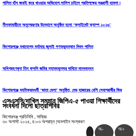
পালিত হাঁস জবাই করে খাওয়ার অভিযোগ,সালিশ চাইলে প্রতিপক্ষের সন্ত্রাসী হামলা।
নীলফামারীতে অনুপ্রেরণার উদ্যোগে অনুষ্ঠিত হলো ‘ক্লাইমেট ক্যাম্প ২০২৬’
কিশোরগঞ্জে যথাযোগ্য মর্যাদায় জুলাই গণঅভ্যুত্থান দিবস পালিত
অধিগ্রহণকৃত তিন ফসলি জমির ন্যায্যমূল্যের দাবিতে মানববন্ধন
কিশোরগঞ্জে ব্যতিক্রমধর্মী ‘ভাতা মেলা’ অনুষ্ঠিত, দেড় হাজারের বেশি সেবাপ্রার্থীর ভিড়
এসএসসি/দাখিল সমমান জিপিএ-৫ পাওয়া শিক্ষার্থীদের
সংবর্ধনা দিলো ছাত্রশিবির
কিশোরগঞ্জ প্রতিনিধি , সাব্বির
৩০ অগাস্ট ২০২৫, ৪:০৩ অপরাহ্ন
|
অনলাইন সংস্করণ
অ-
অ+