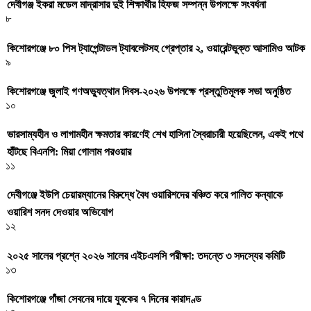
দেবীগঞ্জ ইকরা মডেল মাদ্রাসার দুই শিক্ষার্থীর হিফজ সম্পন্ন উপলক্ষে সংবর্ধনা
৮
কিশোরগঞ্জে ৮০ পিস ট্যাপেন্টাডল ট্যাবলেটসহ গ্রেপ্তার ২, ওয়ারেন্টভুক্ত আসামিও আটক
৯
কিশোরগঞ্জে জুলাই গণঅভ্যুত্থান দিবস-২০২৬ উপলক্ষে প্রস্তুতিমূলক সভা অনুষ্ঠিত
১০
ভারসাম্যহীন ও লাগামহীন ক্ষমতার কারণেই শেখ হাসিনা স্বৈরাচারী হয়েছিলেন, একই পথে
হাঁটছে বিএনপি: মিয়া গোলাম পরওয়ার
১১
দেবীগঞ্জে ইউপি চেয়ারম্যানের বিরুদ্ধে বৈধ ওয়ারিশদের বঞ্চিত করে পালিত কন্যাকে
ওয়ারিশ সনদ দেওয়ার অভিযোগ
১২
২০২৫ সালের প্রশ্নে ২০২৬ সালের এইচএসসি পরীক্ষা: তদন্তে ৩ সদস্যের কমিটি
১৩
কিশোরগঞ্জে গাঁজা সেবনের দায়ে যুবকের ৭ দিনের কারাদণ্ড