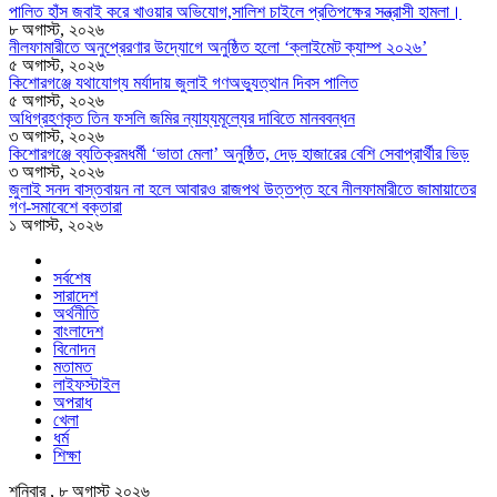
পালিত হাঁস জবাই করে খাওয়ার অভিযোগ,সালিশ চাইলে প্রতিপক্ষের সন্ত্রাসী হামলা।
৮ অগাস্ট, ২০২৬
নীলফামারীতে অনুপ্রেরণার উদ্যোগে অনুষ্ঠিত হলো ‘ক্লাইমেট ক্যাম্প ২০২৬’
৫ অগাস্ট, ২০২৬
কিশোরগঞ্জে যথাযোগ্য মর্যাদায় জুলাই গণঅভ্যুত্থান দিবস পালিত
৫ অগাস্ট, ২০২৬
অধিগ্রহণকৃত তিন ফসলি জমির ন্যায্যমূল্যের দাবিতে মানববন্ধন
৩ অগাস্ট, ২০২৬
কিশোরগঞ্জে ব্যতিক্রমধর্মী ‘ভাতা মেলা’ অনুষ্ঠিত, দেড় হাজারের বেশি সেবাপ্রার্থীর ভিড়
৩ অগাস্ট, ২০২৬
জুলাই সনদ বাস্তবায়ন না হলে আবারও রাজপথ উত্তপ্ত হবে নীলফামারীতে জামায়াতের
গণ-সমাবেশে বক্তারা
১ অগাস্ট, ২০২৬
সর্বশেষ
সারাদেশ
অর্থনীতি
বাংলাদেশ
বিনোদন
মতামত
লাইফস্টাইল
অপরাধ
খেলা
ধর্ম
শিক্ষা
শনিবার , ৮ অগাস্ট ২০২৬