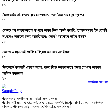
১৬
নীলফামারীর হাটবাজারে র‌্যাবের তৎপরতা, জাল টাকা রোধে বুথ স্থাপন
১৭
যেভাবে গণ-অভ্যুত্থানের মাধ্যমে আমরা বিজয় অর্জন করেছি, ইনশাআল্লাহ ঠিক তেমনি
সংসদেও আমাদের বিজয় অর্জিত হবে: এনসিপি আহবায়ক নাহিদ ইসলাম
১৮
কোনও অবস্থাতেই মোদীকে বিশ্বাস করা যাবে না: ইমরান
১৯
মিটফোর্ডে ব্যবসায়ী সোহাগ হত্যা: দ্রুত বিচার ট্রাইব্যুনালে মামলা নেওয়ার আশ্বাস
আসিফ নজরুলের
২০
জনপ্রিয় সব খবর
Sample Page
প্রকাশক ও সম্পাদকঃ মো: আজাহারুল ইসলাম
প্রধান কার্যালয়: হাউস#১২/ই, রোড #১/১১, কালশি, মিরপুর, ঢাকা-১২১৬। আঞ্চলিক
কার্যালয়: উকিলের মোড়, কলেজ স্টেশন রোড, নীলফামারী।