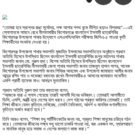
“তোমরা হবে স্বপ্নের রাঙা সূর্যোদয়, লক্ষ আশার শপথ বুকে দীপ্তি ছড়াও বিশ্বময়”—এই
স্লোগানকে সামনে রেখে নীলফামারীর কিশোরগঞ্জে বাংলাদেশ ইসলামী ছাত্রশিবির
কিশোরগঞ্জ উপজেলা শাখার উদ্যোগে এসএসসি/দাখিল পরীক্ষায় জিপিএ-৫ পাওয়া কৃতী
শিক্ষার্থীদের সংবর্ধনা দেওয়া হয়।
কিশোরগঞ্জ উপজেলা শাখার সভাপতি মুজাহিদ ইসলামের সভাপতিত্বে অনুষ্ঠানে প্রধান
অতিথি হিসেবে উপস্থিত ছিলেন বাংলাদেশ ইসলামী ছাত্রশিবির রংপুর মহানগর শাখার
সভাপতি জনাব মো. নুরুল হুদা। বিশেষ অতিথি হিসেবে উপস্থিত ছিলেন বাংলাদেশ
ইসলামী ছাত্রশিবির নীলফামারী জেলা শাখার সভাপতি জনাব তাজমুল হাসান সাগর, সাবেক
কিশোরগঞ্জ উপজেলা সভাপতি জনাব শিব্বির আহমেদ এবং উপজেলা জামায়াত আমীর জনাব
আব্দুর রশিদ শাহ ও শুভেচ্ছা বক্তব্য রাখেন নীলফামারীর-৪ আসনের জামায়াত মনোনীত
এমপি প্রার্থী হাফেজ মাও: আবদুল মুনতাকিম।
প্রধান অতিথি নুরুল হুদা তার বক্তব্যে বলেন,
“আজকে যারা এ প্লাস পেয়েছে তারাই আগামী দিনের ভবিষ্যৎ। তোমরাই আগামীতে
ডিসি, এসপি, মন্ত্রী হয়ে দেশের হাল ধরবে। দেশ গঠনের প্রকৃত কারিগর তোমরাই। তাই
শিক্ষা জীবনে যেমন কৃতিত্ব দেখিয়েছ, তেমনি নৈতিকতা, আদর্শ ও মানবিক গুণাবলীতেও
কৃতিত্ব অর্জন করতে হবে।”
তিনি আরও বলেন, “শিক্ষা শুধু সার্টিফিকেটের জন্য নয়, প্রকৃত শিক্ষা মানুষের চরিত্র গঠন
করে। তোমাদের জীবনের লক্ষ্য শুধু ভালো চাকরি পাওয়া নয়, বরং একজন সৎ, ন্যায়পরায়ণ
ও মানবিক মানুষ হয়ে সমাজ ও দেশের কল্যাণে কাজ করা।”