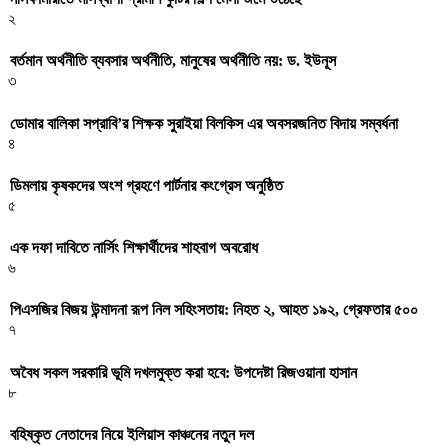
২
বর্তমান অর্থনীতি ব্যবসার অর্থনীতি, মানুষের অর্থনীতি নয়: ড. ইউনূস
৩
ডোমার বালিকা সপ্রাবি’র শিক্ষক সুরাইয়া বিলকিস এর অবসরজনিত বিদায় সম্বর্ধনা
৪
ডিমলায় কৃষকদের অংশ গ্রহণে পার্টনার কংগ্রেস অনুষ্ঠিত
৫
এক দফা দাবিতে নার্সিং শিক্ষার্থীদের শাহবাগ অবরোধ
৬
পিএসজির বিজয় উন্মাদনা রূপ নিল সহিংসতায়: নিহত ২, আহত ১৯২, গ্রেফতার ৫০০
৭
অবৈধ সকল সরকারি ভূমি দখলমুক্ত করা হবে: উপদেষ্টা রিজওয়ানা হাসান
৮
বহিষ্কৃত নেতাদের নিয়ে ইলিয়াস কাঞ্চনের নতুন দল