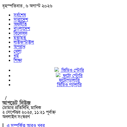
বৃহস্পতিবার , ৬ অগাস্ট ২০২৬
সর্বশেষ
সারাদেশ
অর্থনীতি
বাংলাদেশ
বিনোদন
মতামত
লাইফস্টাইল
অপরাধ
খেলা
ধর্ম
শিক্ষা
ভিডিও স্টোরি
ফটো স্টোরি
ফটোগ্যালারি
ভিডিও গ্যালারি
/
আপডেট নিউজ
ডোমার প্রতিনিধি, মানিক
২ সেপ্টেম্বর ২০২৫, ১১:২১ পূর্বাহ্ন
অনলাইন সংস্করণ
এ সম্পর্কিত আরও খবর