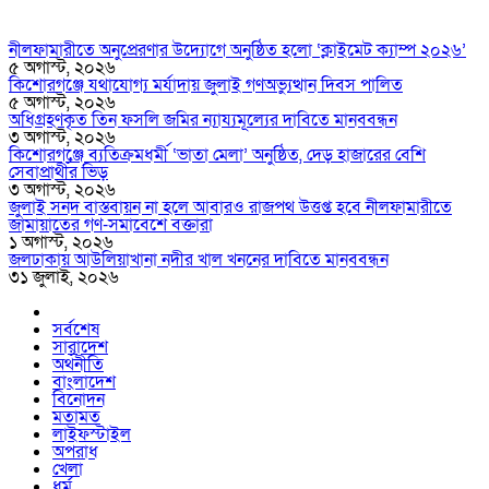
নীলফামারীতে অনুপ্রেরণার উদ্যোগে অনুষ্ঠিত হলো ‘ক্লাইমেট ক্যাম্প ২০২৬’
৫ অগাস্ট, ২০২৬
কিশোরগঞ্জে যথাযোগ্য মর্যাদায় জুলাই গণঅভ্যুত্থান দিবস পালিত
৫ অগাস্ট, ২০২৬
অধিগ্রহণকৃত তিন ফসলি জমির ন্যায্যমূল্যের দাবিতে মানববন্ধন
৩ অগাস্ট, ২০২৬
কিশোরগঞ্জে ব্যতিক্রমধর্মী ‘ভাতা মেলা’ অনুষ্ঠিত, দেড় হাজারের বেশি
সেবাপ্রার্থীর ভিড়
৩ অগাস্ট, ২০২৬
জুলাই সনদ বাস্তবায়ন না হলে আবারও রাজপথ উত্তপ্ত হবে নীলফামারীতে
জামায়াতের গণ-সমাবেশে বক্তারা
১ অগাস্ট, ২০২৬
জলঢাকায় আউলিয়াখানা নদীর খাল খননের দাবিতে মানববন্ধন
৩১ জুলাই, ২০২৬
সর্বশেষ
সারাদেশ
অর্থনীতি
বাংলাদেশ
বিনোদন
মতামত
লাইফস্টাইল
অপরাধ
খেলা
ধর্ম