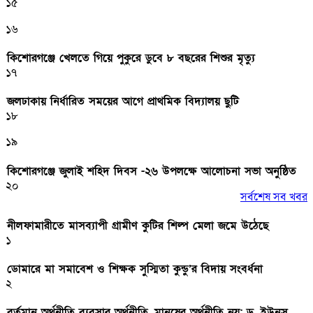
১৫
১৬
কিশোরগঞ্জে খেলতে গিয়ে পুকুরে ডুবে ৮ বছরের শিশুর মৃত্যু
১৭
জলঢাকায় নির্ধারিত সময়ের আগে প্রাথমিক বিদ্যালয় ছুটি
১৮
১৯
কিশোরগঞ্জে জুলাই শহিদ দিবস -২৬ উপলক্ষে আলোচনা সভা অনুষ্ঠিত
২০
সর্বশেষ সব খবর
নীলফামারীতে মাসব্যাপী গ্রামীণ কুটির শিল্প মেলা জমে উঠেছে
১
ডোমারে মা সমাবেশ ও শিক্ষক সুস্মিতা কুন্ডু’র বিদায় সংবর্ধনা
২
বর্তমান অর্থনীতি ব্যবসার অর্থনীতি, মানুষের অর্থনীতি নয়: ড. ইউনূস