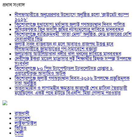
প্রধান সংবাদ
নীলফামারীতে অনুপ্রেরণার উদ্যোগে অনুষ্ঠিত হলো ‘ক্লাইমেট ক্যাম্প
২০২৬’
কিশোরগঞ্জে যথাযোগ্য মর্যাদায় জুলাই গণঅভ্যুত্থান দিবস পালিত
অধিগ্রহণকৃত তিন ফসলি জমির ন্যায্যমূল্যের দাবিতে মানববন্ধন
কিশোরগঞ্জে ব্যতিক্রমধর্মী ‘ভাতা মেলা’ অনুষ্ঠিত, দেড় হাজারের বেশি
সেবাপ্রার্থীর ভিড়
জুলাই সনদ বাস্তবায়ন না হলে আবারও রাজপথ উত্তপ্ত হবে
নীলফামারীতে জামায়াতের গণ-সমাবেশে বক্তারা
জলঢাকায় আউলিয়াখানা নদীর খাল খননের দাবিতে মানববন্ধন
দেবীগঞ্জ ইকরা মডেল মাদ্রাসার দুই শিক্ষার্থীর হিফজ সম্পন্ন উপলক্ষে
সংবর্ধনা
কিশোরগঞ্জে ৮০ পিস ট্যাপেন্টাডল ট্যাবলেটসহ গ্রেপ্তার ২,
ওয়ারেন্টভুক্ত আসামিও আটক
কিশোরগঞ্জে জুলাই গণঅভ্যুত্থান দিবস-২০২৬ উপলক্ষে প্রস্তুতিমূলক
সভা অনুষ্ঠিত
ভারসাম্যহীন ও লাগামহীন ক্ষমতার কারণেই শেখ হাসিনা স্বৈরাচারী
হয়েছিলেন, একই পথে হাঁটছে বিএনপি: মিয়া গোলাম পরওয়ার
রাজধানী
সারাদেশ
লাইফস্টাইল
ভিডিও
শৈলী