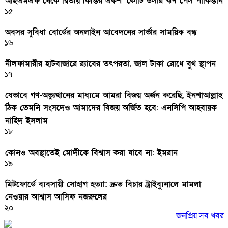
আইএমএফ থেকে দ্বিতীয় কিস্তির একশ’ কোটি ডলার ঋণ পেল পাকিস্তান
১৫
অবসর সুবিধা বোর্ডের অনলাইন আবেদনের সার্ভার সাময়িক বন্ধ
১৬
নীলফামারীর হাটবাজারে র‌্যাবের তৎপরতা, জাল টাকা রোধে বুথ স্থাপন
১৭
যেভাবে গণ-অভ্যুত্থানের মাধ্যমে আমরা বিজয় অর্জন করেছি, ইনশাআল্লাহ
ঠিক তেমনি সংসদেও আমাদের বিজয় অর্জিত হবে: এনসিপি আহবায়ক
নাহিদ ইসলাম
১৮
কোনও অবস্থাতেই মোদীকে বিশ্বাস করা যাবে না: ইমরান
১৯
মিটফোর্ডে ব্যবসায়ী সোহাগ হত্যা: দ্রুত বিচার ট্রাইব্যুনালে মামলা
নেওয়ার আশ্বাস আসিফ নজরুলের
২০
জনপ্রিয় সব খবর