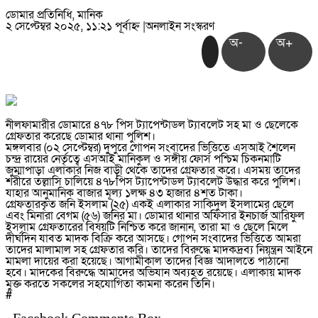
ডোমার প্রতিনিধি, মানিক
২ সেপ্টেম্বর ২০২৫, ১১:২১ পূর্বাহ্ন
|
অনলাইন সংস্করণ
অ-
অ+
নীলফামারীর ডোমারে ৪৭৮ পিস ট্যাপেন্টাডল ট্যাবলেট সহ মা ও ছেলেকে
গ্রেফতার করেছে ডোমার থানা পুলিশ।
মঙ্গলবার (০২ সেপ্টেম্বর) দুপুরে গোপন সংবাদের ভিত্তিতে এসআই শৈলেন
চন্দ্র রায়ের নের্তৃত্বে এসআই মানিকুল ও সঙ্গীয় ফোর্স পশ্চিম চিকনমাটি
জুম্মাপাড়া এলাকার নিজ বাড়ী থেকে তাদের গ্রেফতার করে। এসময় তাদের
শরীরে তল্লাসি চালিয়ে ৪৭৮পিস ট্যাপেন্টাডল ট্যাবলেট উদ্ধার করে পুলিশ।
যাহার আনুমানিক বাজার মূল্য ১লক্ষ ৪৩ হাজার ৪শত টাকা।
গ্রেফতারকৃত জনি ইসলাম (২৫) একই এলাকার সাকিদুল ইসলামের ছেলে
এবং মিনারা বেগম (৫৬) জনির মা। ডোমার থানার অফিসার ইনচার্জ আরিফুল
ইসলাম গ্রেফতারের বিষয়টি নিশ্চিত করে জানান, তারা মা ও ছেলে মিলে
দীর্ঘদিন যাবত মাদক বিক্রি করে আসছে। গোপন সংবাদের ভিত্তিতে আমরা
তাদের মালামাল সহ গ্রেফতার করি। তাদের বিরুদ্ধে মাদকদ্রব্য নিয়ন্ত্রন আইনে
মামলা দায়ের করা হয়েছে। আগামীকাল তাদের বিজ্ঞ আদালতে পাঠানো
হবে। মাদকের বিরুদ্ধে আমাদের অভিযান অব্যহত রয়েছে। এলাকায় মাদক
মুক্ত করতে সকলের সহযোগিতা কামনা করেন তিনি।
#