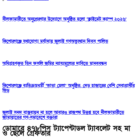
নীলফামারীতে অনুপ্রেরণার উদ্যোগে অনুষ্ঠিত হলো ‘ক্লাইমেট ক্যাম্প ২০২৬’
কিশোরগঞ্জে যথাযোগ্য মর্যাদায় জুলাই গণঅভ্যুত্থান দিবস পালিত
অধিগ্রহণকৃত তিন ফসলি জমির ন্যায্যমূল্যের দাবিতে মানববন্ধন
কিশোরগঞ্জে ব্যতিক্রমধর্মী ‘ভাতা মেলা’ অনুষ্ঠিত, দেড় হাজারের বেশি সেবাপ্রার্থীর
ভিড়
জুলাই সনদ বাস্তবায়ন না হলে আবারও রাজপথ উত্তপ্ত হবে নীলফামারীতে
জামায়াতের গণ-সমাবেশে বক্তারা
ডোমারে ৪৭৮পিস ট্যাপেন্টাডল ট্যাবলেট সহ মা
ও ছেলে গ্রেফতার