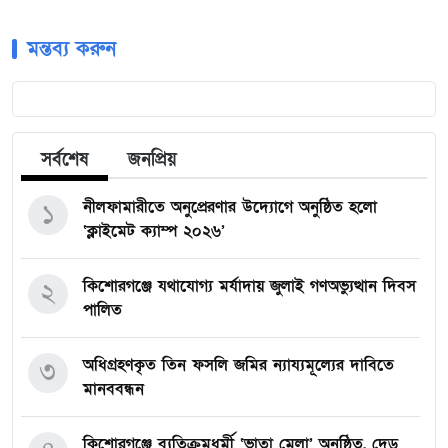
মন্তব্য করুন
সর্বশেষ
জনপ্রিয়
নীলফামারীতে অনুপ্রেরণার উদ্যোগে অনুষ্ঠিত হলো
১
‘ক্লাইমেট ক্যাম্প ২০২৬’
কিশোরগঞ্জে যথাযোগ্য মর্যাদায় জুলাই গণঅভ্যুত্থান দিবস
২
পালিত
অধিগ্রহণকৃত তিন ফসলি জমির ন্যায্যমূল্যের দাবিতে
৩
মানববন্ধন
কিশোরগঞ্জে ব্যতিক্রমধর্মী ‘ভাতা মেলা’ অনুষ্ঠিত, দেড়