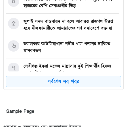
৪
হাজারের বেশি সেবাপ্রার্থীর ভিড়
জুলাই সনদ বাস্তবায়ন না হলে আবারও রাজপথ উত্তপ্ত
৫
হবে নীলফামারীতে জামায়াতের গণ-সমাবেশে বক্তারা
জলঢাকায় আউলিয়াখানা নদীর খাল খননের দাবিতে
৬
মানববন্ধন
দেবীগঞ্জ ইকরা মডেল মাদ্রাসার দুই শিক্ষার্থীর হিফজ
৭
সম্পন্ন উপলক্ষে সংবর্ধনা
সর্বশেষ সব খবর
কিশোরগঞ্জে ৮০ পিস ট্যাপেন্টাডল ট্যাবলেটসহ গ্রেপ্তার ২,
৮
ওয়ারেন্টভুক্ত আসামিও আটক
কিশোরগঞ্জে জুলাই গণঅভ্যুত্থান দিবস-২০২৬ উপলক্ষে
৯
Sample Page
প্রস্তুতিমূলক সভা অনুষ্ঠিত
প্রকাশক ও সম্পাদকঃ মো: আজাহারুল ইসলাম