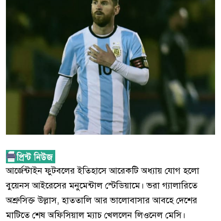
আর্জেন্টাইন ফুটবলের ইতিহাসে আরেকটি অধ্যায় যোগ হলো
বুয়েনস আইরেসের মনুমেন্টাল স্টেডিয়ামে। ভরা গ্যালারিতে
অশ্রুসিক্ত উল্লাস, হাততালি আর ভালোবাসার আবহে দেশের
মাটিতে শেষ অফিসিয়াল ম্যাচ খেললেন লিওনেল মেসি।