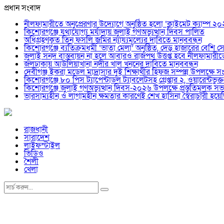
প্রধান সংবাদ
নীলফামারীতে অনুপ্রেরণার উদ্যোগে অনুষ্ঠিত হলো ‘ক্লাইমেট ক্যাম্প ২
কিশোরগঞ্জে যথাযোগ্য মর্যাদায় জুলাই গণঅভ্যুত্থান দিবস পালিত
অধিগ্রহণকৃত তিন ফসলি জমির ন্যায্যমূল্যের দাবিতে মানববন্ধন
কিশোরগঞ্জে ব্যতিক্রমধর্মী ‘ভাতা মেলা’ অনুষ্ঠিত, দেড় হাজারের বেশি সেব
জুলাই সনদ বাস্তবায়ন না হলে আবারও রাজপথ উত্তপ্ত হবে নীলফামারী
জলঢাকায় আউলিয়াখানা নদীর খাল খননের দাবিতে মানববন্ধন
দেবীগঞ্জ ইকরা মডেল মাদ্রাসার দুই শিক্ষার্থীর হিফজ সম্পন্ন উপলক্ষে সং
কিশোরগঞ্জে ৮০ পিস ট্যাপেন্টাডল ট্যাবলেটসহ গ্রেপ্তার ২, ওয়ারেন্ট
কিশোরগঞ্জে জুলাই গণঅভ্যুত্থান দিবস-২০২৬ উপলক্ষে প্রস্তুতিমূলক সভা
ভারসাম্যহীন ও লাগামহীন ক্ষমতার কারণেই শেখ হাসিনা স্বৈরাচারী হ
রাজধানী
সারাদেশ
লাইফস্টাইল
ভিডিও
শৈলী
খেলা