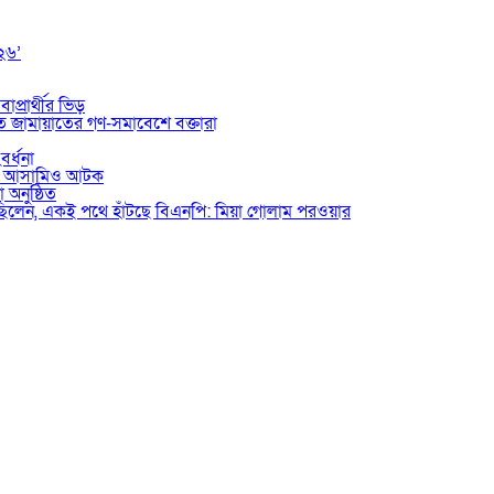
০২৬’
াপ্রার্থীর ভিড়
তে জামায়াতের গণ-সমাবেশে বক্তারা
বর্ধনা
ভুক্ত আসামিও আটক
 অনুষ্ঠিত
য়েছিলেন, একই পথে হাঁটছে বিএনপি: মিয়া গোলাম পরওয়ার