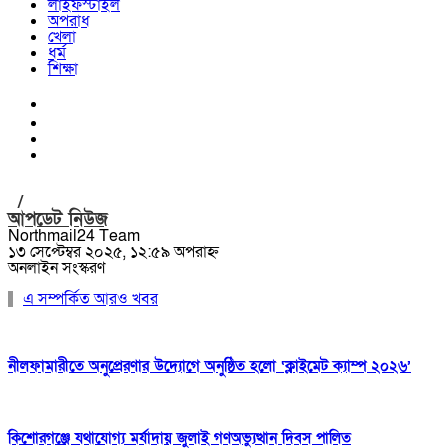
লাইফস্টাইল
অপরাধ
খেলা
ধর্ম
শিক্ষা
/
আপডেট নিউজ
Northmail24 Team
১৩ সেপ্টেম্বর ২০২৫, ১২:৫৯ অপরাহ্ন
অনলাইন সংস্করণ
এ সম্পর্কিত আরও খবর
নীলফামারীতে অনুপ্রেরণার উদ্যোগে অনুষ্ঠিত হলো ‘ক্লাইমেট ক্যাম্প ২০২৬’
কিশোরগঞ্জে যথাযোগ্য মর্যাদায় জুলাই গণঅভ্যুত্থান দিবস পালিত