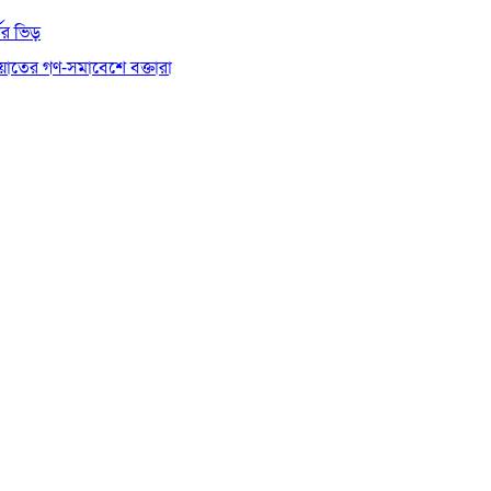
থীর ভিড়
য়াতের গণ-সমাবেশে বক্তারা