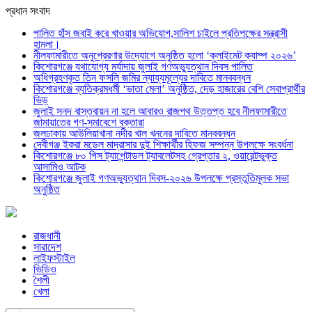
প্রধান সংবাদ
পালিত হাঁস জবাই করে খাওয়ার অভিযোগ,সালিশ চাইলে প্রতিপক্ষের সন্ত্রাসী
হামলা।
নীলফামারীতে অনুপ্রেরণার উদ্যোগে অনুষ্ঠিত হলো ‘ক্লাইমেট ক্যাম্প ২০২৬’
কিশোরগঞ্জে যথাযোগ্য মর্যাদায় জুলাই গণঅভ্যুত্থান দিবস পালিত
অধিগ্রহণকৃত তিন ফসলি জমির ন্যায্যমূল্যের দাবিতে মানববন্ধন
কিশোরগঞ্জে ব্যতিক্রমধর্মী ‘ভাতা মেলা’ অনুষ্ঠিত, দেড় হাজারের বেশি সেবাপ্রার্থীর
ভিড়
জুলাই সনদ বাস্তবায়ন না হলে আবারও রাজপথ উত্তপ্ত হবে নীলফামারীতে
জামায়াতের গণ-সমাবেশে বক্তারা
জলঢাকায় আউলিয়াখানা নদীর খাল খননের দাবিতে মানববন্ধন
দেবীগঞ্জ ইকরা মডেল মাদ্রাসার দুই শিক্ষার্থীর হিফজ সম্পন্ন উপলক্ষে সংবর্ধনা
কিশোরগঞ্জে ৮০ পিস ট্যাপেন্টাডল ট্যাবলেটসহ গ্রেপ্তার ২, ওয়ারেন্টভুক্ত
আসামিও আটক
কিশোরগঞ্জে জুলাই গণঅভ্যুত্থান দিবস-২০২৬ উপলক্ষে প্রস্তুতিমূলক সভা
অনুষ্ঠিত
রাজধানী
সারাদেশ
লাইফস্টাইল
ভিডিও
শৈলী
খেলা