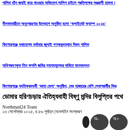
পালিত হাঁস জবাই করে খাওয়ার অভিযোগ,সালিশ চাইলে প্রতিপক্ষের সন্ত্রাসী হামলা।
নীলফামারীতে অনুপ্রেরণার উদ্যোগে অনুষ্ঠিত হলো ‘ক্লাইমেট ক্যাম্প ২০২৬’
কিশোরগঞ্জে যথাযোগ্য মর্যাদায় জুলাই গণঅভ্যুত্থান দিবস পালিত
অধিগ্রহণকৃত তিন ফসলি জমির ন্যায্যমূল্যের দাবিতে মানববন্ধন
কিশোরগঞ্জে ব্যতিক্রমধর্মী ‘ভাতা মেলা’ অনুষ্ঠিত, দেড় হাজারের বেশি সেবাপ্রার্থীর ভিড়
ডোমার হরিণচড়ায় ঐতিহ্যবাহী বিষ্ণু মন্দির বিলুপ্তির পথে
Northmail24 Team
২৩ সেপ্টেম্বর ২০২৫, ৪:৫৬ পূর্বাহ্ন
|
অনলাইন সংস্করণ
অ-
অ+