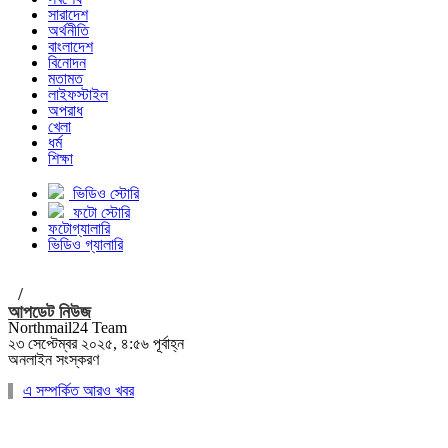
সারাদেশ
অর্থনীতি
বাংলাদেশ
বিনোদন
মতামত
লাইফস্টাইল
অপরাধ
খেলা
ধর্ম
শিক্ষা
ভিডিও স্টোরি
ফটো স্টোরি
ফটোগ্যালারি
ভিডিও গ্যালারি
/
আপডেট নিউজ
Northmail24 Team
২৩ সেপ্টেম্বর ২০২৫, ৪:৫৬ পূর্বাহ্ন
অনলাইন সংস্করণ
এ সম্পর্কিত আরও খবর