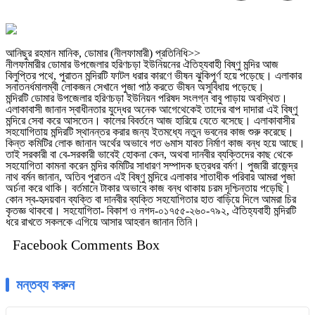
আনিছুর রহমান মানিক, ডোমার (নীলফামারী) প্রতিনিধি>>
নীলফামারীর ডোমার উপজেলার হরিণচড়া ইউনিয়নের ঐতিহ্যবাহী বিষ্ণু মন্দির আজ
বিলুপ্তির পথে, পুরাতন মন্দিরটি ফাটল ধরার কারণে ভীষন ঝুকিপূর্ণ হয়ে পড়েছে। এলাকার
সনাতনর্ধমালম্বী লোকজন সেখানে পুজা পাঠ করতে ভীষন অসুবিধায় পড়েছে।
মন্দিরটি ডোমার উপজেলার হরিণচড়া ইউনিয়ন পরিষদ সংলগ্ন বাবু পাড়ায় অবস্থিত।
এলাকাবাসী জানান স্বাধীনতার যুদ্ধের অনেক আগেথেকেই তাদের বাপ দাদারা এই বিষ্ণু
মন্দিরে সেবা করে আসতেন। কালের বিবর্তনে আজ হারিয়ে যেতে বসেছে। এলাকাবাসীর
সহযোগিতায় মন্দিরটি স্থানন্তর করার জন্য ইতমধ্যে নতুন ভবনের কাজ শুরু করেছে।
কিন্ত কমিটির লোক জানান অর্থের অভাবে গত ৬মাস যাবত নির্মাণ কাজ বন্ধ হয়ে আছে।
তাই সরকারী বা বে-সরকারী ভাবেই হোকনা কেন, অথবা দানবীর ব্যক্তিদের কাছ থেকে
সহযোগিতা কামনা করেন মন্দির কমিটির সাধারণ সম্পাদক ছত্রধর বর্মণ। পুজারী রাজেন্দ্র
নাথ বর্মন জানান, অতিব পুরাতন এই বিষ্ণু মন্দিরে এলাকার শাতাধীক পরিবার আমরা পুজা
অর্চনা করে থাকি। বর্তমানে টাকার অভাবে কাজ বন্ধ থাকায় চরম দূশ্চিন্তায় পড়েছি।
কোন স্ব-হৃদয়বান ব্যক্তি বা দানবীর ব্যক্তি সহযোগিতার হাত বাড়িয়ে দিলে আমরা চির
কৃতজ্ঞ থাকবো। সহযোগিতা- বিকাশ ও নগদ-০১৭৫৫-২৬০-৭৯২, ঐতিহ্যবাহী মন্দিরটি
ধরে রাখতে সকলকে এগিয়ে আসার আহবান জানান তিনি।
Facebook Comments Box
মন্তব্য করুন