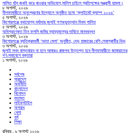
পালিত হাঁস জবাই করে খাওয়ার অভিযোগ,সালিশ চাইলে প্রতিপক্ষের সন্ত্রাসী হামলা।
৮ অগাস্ট, ২০২৬
নীলফামারীতে অনুপ্রেরণার উদ্যোগে অনুষ্ঠিত হলো ‘ক্লাইমেট ক্যাম্প ২০২৬’
৫ অগাস্ট, ২০২৬
কিশোরগঞ্জে যথাযোগ্য মর্যাদায় জুলাই গণঅভ্যুত্থান দিবস পালিত
৫ অগাস্ট, ২০২৬
অধিগ্রহণকৃত তিন ফসলি জমির ন্যায্যমূল্যের দাবিতে মানববন্ধন
৩ অগাস্ট, ২০২৬
কিশোরগঞ্জে ব্যতিক্রমধর্মী ‘ভাতা মেলা’ অনুষ্ঠিত, দেড় হাজারের বেশি সেবাপ্রার্থীর ভিড়
৩ অগাস্ট, ২০২৬
জুলাই সনদ বাস্তবায়ন না হলে আবারও রাজপথ উত্তপ্ত হবে নীলফামারীতে জামায়াতের
গণ-সমাবেশে বক্তারা
১ অগাস্ট, ২০২৬
সর্বশেষ
সারাদেশ
অর্থনীতি
বাংলাদেশ
বিনোদন
মতামত
লাইফস্টাইল
অপরাধ
খেলা
ধর্ম
শিক্ষা
রবিবার , ৯ অগাস্ট ২০২৬