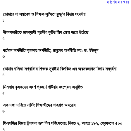
সর্বশেষ সব খবর
ডোমারে মা সমাবেশ ও শিক্ষক সুস্মিতা কুন্ডু’র বিদায় সংবর্ধনা
১
নীলফামারীতে মাসব্যাপী গ্রামীণ কুটির শিল্প মেলা জমে উঠেছে
২
বর্তমান অর্থনীতি ব্যবসার অর্থনীতি, মানুষের অর্থনীতি নয়: ড. ইউনূস
৩
ডোমার বালিকা সপ্রাবি’র শিক্ষক সুরাইয়া বিলকিস এর অবসরজনিত বিদায় সম্বর্ধনা
৪
ডিমলায় কৃষকদের অংশ গ্রহণে পার্টনার কংগ্রেস অনুষ্ঠিত
৫
এক দফা দাবিতে নার্সিং শিক্ষার্থীদের শাহবাগ অবরোধ
৬
পিএসজির বিজয় উন্মাদনা রূপ নিল সহিংসতায়: নিহত ২, আহত ১৯২, গ্রেফতার ৫০০
৭