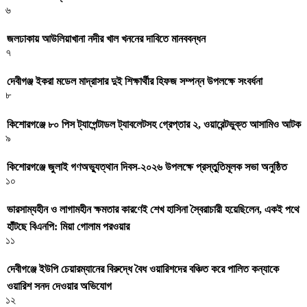
৬
জলঢাকায় আউলিয়াখানা নদীর খাল খননের দাবিতে মানববন্ধন
৭
দেবীগঞ্জ ইকরা মডেল মাদ্রাসার দুই শিক্ষার্থীর হিফজ সম্পন্ন উপলক্ষে সংবর্ধনা
৮
কিশোরগঞ্জে ৮০ পিস ট্যাপেন্টাডল ট্যাবলেটসহ গ্রেপ্তার ২, ওয়ারেন্টভুক্ত আসামিও আটক
৯
কিশোরগঞ্জে জুলাই গণঅভ্যুত্থান দিবস-২০২৬ উপলক্ষে প্রস্তুতিমূলক সভা অনুষ্ঠিত
১০
ভারসাম্যহীন ও লাগামহীন ক্ষমতার কারণেই শেখ হাসিনা স্বৈরাচারী হয়েছিলেন, একই পথে
হাঁটছে বিএনপি: মিয়া গোলাম পরওয়ার
১১
দেবীগঞ্জে ইউপি চেয়ারম্যানের বিরুদ্ধে বৈধ ওয়ারিশদের বঞ্চিত করে পালিত কন্যাকে
ওয়ারিশ সনদ দেওয়ার অভিযোগ
১২