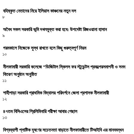
বহিষ্কৃত নেতাদের নিয়ে ইলিয়াস কাঞ্চনের নতুন দল
৮
অবৈধ সকল সরকারি ভূমি দখলমুক্ত করা হবে: উপদেষ্টা রিজওয়ানা হাসান
৯
গরমকালে নিজেকে সুস্থ রাখতে হলে কিছু গুরুত্বপূর্ণ নিয়ম
১০
নীলফামারী সরকারি কলেজে “ডিজিটাল স্কিলস ফর স্টুডেন্টস প্রকল্পেরসমাপনী ও সনদ
বিতরণ অনুষ্ঠান অনুষ্ঠিত
১১
শাহীপাড়া সরকারি প্রাথমিক বিদ্যালয় পরিদর্শনে জেলা প্রশাসক নীলফামারী
১২
৪৭তম বিসিএসের প্রিলিমিনারি পরীক্ষা আবার পেছাল
১৩
বিশ্বব্যাপী প্লাষ্টিক দূষণের সচেতনতা বাড়াতে নীলফামারীতে টিআইবি এর মানববন্ধন