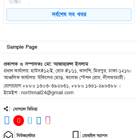
মানববন্ধন
সর্বশেষ সব খবর
দেবীগঞ্জ ইকরা মডেল মাদ্রাসার দুই শিক্ষার্থীর হিফজ
৮
সম্পন্ন উপলক্ষে সংবর্ধনা
কিশোরগঞ্জে ৮০ পিস ট্যাপেন্টাডল ট্যাবলেটসহ গ্রেপ্তার ২,
৯
Sample Page
ওয়ারেন্টভুক্ত আসামিও আটক
প্রকাশক ও সম্পাদকঃ মো: আজাহারুল ইসলাম
কিশোরগঞ্জে জুলাই গণঅভ্যুত্থান দিবস-২০২৬ উপলক্ষে
প্রধান কার্যালয়: হাউস#১২/ই, রোড #১/১১, কালশি, মিরপুর, ঢাকা-১২১৬।
১০
আঞ্চলিক কার্যালয়: উকিলের মোড়, কলেজ স্টেশন রোড, নীলফামারী।
প্রস্তুতিমূলক সভা অনুষ্ঠিত
যোগাযোগ +৮৮০ ১৩০৩-৩৯২৬৩১, +৮৮০ ১৩৪১-২৯৬৩৮৮ ।
ইমেইল : northmail24@gmail.com
ভারসাম্যহীন ও লাগামহীন ক্ষমতার কারণেই শেখ হাসিনা
১১
স্বৈরাচারী হয়েছিলেন, একই পথে হাঁটছে বিএনপি: মিয়া
সোশ্যাল মিডিয়া
গোলাম পরওয়ার
দেবীগঞ্জে ইউপি চেয়ারম্যানের বিরুদ্ধে বৈধ ওয়ারিশদের
১২
বঞ্চিত করে পালিত কন্যাকে ওয়ারিশ সনদ দেওয়ার
নিউজলেটার
মোবাইল অ্যাপস