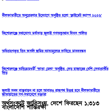
নীলফামারীতে অনুপ্রেরণার উদ্যোগে অনুষ্ঠিত হলো ‘ক্লাইমেট ক্যাম্প ২০২৬’
কিশোরগঞ্জে যথাযোগ্য মর্যাদায় জুলাই গণঅভ্যুত্থান দিবস পালিত
অধিগ্রহণকৃত তিন ফসলি জমির ন্যায্যমূল্যের দাবিতে মানববন্ধন
কিশোরগঞ্জে ব্যতিক্রমধর্মী ‘ভাতা মেলা’ অনুষ্ঠিত, দেড় হাজারের বেশি সেবাপ্রার্থীর
ভিড়
জুলাই সনদ বাস্তবায়ন না হলে আবারও রাজপথ উত্তপ্ত হবে নীলফামারীতে
জামায়াতের গণ-সমাবেশে বক্তারা
অর্থসংকটে জাতিসংঘ, দেশে ফিরছেন ১,৩১৩
বাংলাদেশি শান্তিরক্ষী