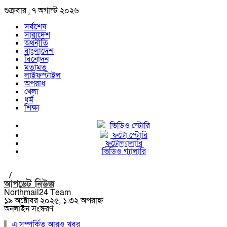
শুক্রবার , ৭ অগাস্ট ২০২৬
সর্বশেষ
সারাদেশ
অর্থনীতি
বাংলাদেশ
বিনোদন
মতামত
লাইফস্টাইল
অপরাধ
খেলা
ধর্ম
শিক্ষা
ভিডিও স্টোরি
ফটো স্টোরি
ফটোগ্যালারি
ভিডিও গ্যালারি
/
আপডেট নিউজ
Northmail24 Team
১৯ অক্টোবর ২০২৫, ১:৩২ অপরাহ্ন
অনলাইন সংস্করণ
এ সম্পর্কিত আরও খবর