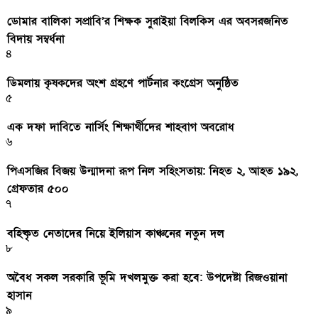
ডোমার বালিকা সপ্রাবি’র শিক্ষক সুরাইয়া বিলকিস এর অবসরজনিত
বিদায় সম্বর্ধনা
৪
ডিমলায় কৃষকদের অংশ গ্রহণে পার্টনার কংগ্রেস অনুষ্ঠিত
৫
এক দফা দাবিতে নার্সিং শিক্ষার্থীদের শাহবাগ অবরোধ
৬
পিএসজির বিজয় উন্মাদনা রূপ নিল সহিংসতায়: নিহত ২, আহত ১৯২,
গ্রেফতার ৫০০
৭
বহিষ্কৃত নেতাদের নিয়ে ইলিয়াস কাঞ্চনের নতুন দল
৮
অবৈধ সকল সরকারি ভূমি দখলমুক্ত করা হবে: উপদেষ্টা রিজওয়ানা
হাসান
৯