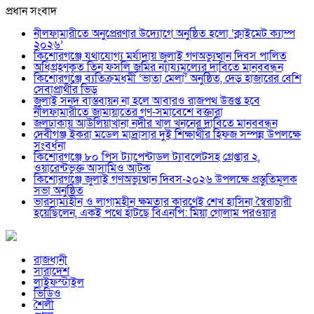
প্রধান সংবাদ
নীলফামারীতে অনুপ্রেরণার উদ্যোগে অনুষ্ঠিত হলো ‘ক্লাইমেট ক্যাম্প
২০২৬’
কিশোরগঞ্জে যথাযোগ্য মর্যাদায় জুলাই গণঅভ্যুত্থান দিবস পালিত
অধিগ্রহণকৃত তিন ফসলি জমির ন্যায্যমূল্যের দাবিতে মানববন্ধন
কিশোরগঞ্জে ব্যতিক্রমধর্মী ‘ভাতা মেলা’ অনুষ্ঠিত, দেড় হাজারের বেশি
সেবাপ্রার্থীর ভিড়
জুলাই সনদ বাস্তবায়ন না হলে আবারও রাজপথ উত্তপ্ত হবে
নীলফামারীতে জামায়াতের গণ-সমাবেশে বক্তারা
জলঢাকায় আউলিয়াখানা নদীর খাল খননের দাবিতে মানববন্ধন
দেবীগঞ্জ ইকরা মডেল মাদ্রাসার দুই শিক্ষার্থীর হিফজ সম্পন্ন উপলক্ষে
সংবর্ধনা
কিশোরগঞ্জে ৮০ পিস ট্যাপেন্টাডল ট্যাবলেটসহ গ্রেপ্তার ২,
ওয়ারেন্টভুক্ত আসামিও আটক
কিশোরগঞ্জে জুলাই গণঅভ্যুত্থান দিবস-২০২৬ উপলক্ষে প্রস্তুতিমূলক
সভা অনুষ্ঠিত
ভারসাম্যহীন ও লাগামহীন ক্ষমতার কারণেই শেখ হাসিনা স্বৈরাচারী
হয়েছিলেন, একই পথে হাঁটছে বিএনপি: মিয়া গোলাম পরওয়ার
রাজধানী
সারাদেশ
লাইফস্টাইল
ভিডিও
শৈলী