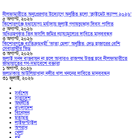
নীলফামারীতে অনুপ্রেরণার উদ্যোগে অনুষ্ঠিত হলো ‘ক্লাইমেট ক্যাম্প ২০২৬’
৫ অগাস্ট, ২০২৬
কিশোরগঞ্জে যথাযোগ্য মর্যাদায় জুলাই গণঅভ্যুত্থান দিবস পালিত
৫ অগাস্ট, ২০২৬
অধিগ্রহণকৃত তিন ফসলি জমির ন্যায্যমূল্যের দাবিতে মানববন্ধন
৩ অগাস্ট, ২০২৬
কিশোরগঞ্জে ব্যতিক্রমধর্মী ‘ভাতা মেলা’ অনুষ্ঠিত, দেড় হাজারের বেশি
সেবাপ্রার্থীর ভিড়
৩ অগাস্ট, ২০২৬
জুলাই সনদ বাস্তবায়ন না হলে আবারও রাজপথ উত্তপ্ত হবে নীলফামারীতে
জামায়াতের গণ-সমাবেশে বক্তারা
১ অগাস্ট, ২০২৬
জলঢাকায় আউলিয়াখানা নদীর খাল খননের দাবিতে মানববন্ধন
৩১ জুলাই, ২০২৬
সর্বশেষ
সারাদেশ
অর্থনীতি
বাংলাদেশ
বিনোদন
মতামত
লাইফস্টাইল
অপরাধ
খেলা
ধর্ম