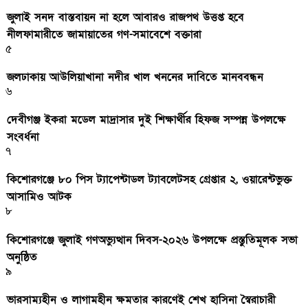
জুলাই সনদ বাস্তবায়ন না হলে আবারও রাজপথ উত্তপ্ত হবে
নীলফামারীতে জামায়াতের গণ-সমাবেশে বক্তারা
৫
জলঢাকায় আউলিয়াখানা নদীর খাল খননের দাবিতে মানববন্ধন
৬
দেবীগঞ্জ ইকরা মডেল মাদ্রাসার দুই শিক্ষার্থীর হিফজ সম্পন্ন উপলক্ষে
সংবর্ধনা
৭
কিশোরগঞ্জে ৮০ পিস ট্যাপেন্টাডল ট্যাবলেটসহ গ্রেপ্তার ২, ওয়ারেন্টভুক্ত
আসামিও আটক
৮
কিশোরগঞ্জে জুলাই গণঅভ্যুত্থান দিবস-২০২৬ উপলক্ষে প্রস্তুতিমূলক সভা
অনুষ্ঠিত
৯
ভারসাম্যহীন ও লাগামহীন ক্ষমতার কারণেই শেখ হাসিনা স্বৈরাচারী