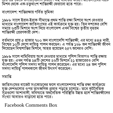
প্রায় ৬৮ কোটি ডলার—প্রদান করবে। এই ঘাটতির কারণে জাতিসংঘের নয়টি
মিশন থেকে এক-চতুর্থাংশ শান্তিরক্ষী ফেরানো হতে পারে।
বাংলাদেশ: শান্তিরক্ষায় গর্বিত ভূমিকা
১৯৮৮ সালে ইরান-ইরাক সীমান্তে প্রথম শান্তি রক্ষা মিশনে অংশ নেওয়ার
মাধ্যমে বাংলাদেশ জাতিসংঘের এই কার্যক্রমে যুক্ত হয়। তিন দশকের বেশি
সময়ে ৬৩টি মিশনে অংশ নিয়ে বাংলাদেশ এখন বিশ্বের তৃতীয় বৃহত্তম
শান্তিরক্ষী প্রেরণকারী দেশ।
বর্তমানে প্রায় ৫ হাজার ৭০০ জন বাংলাদেশি শান্তিরক্ষী, এর মধ্যে ৪৪৪ নারী,
বিশ্বের ১০টি দেশে দায়িত্ব পালন করছেন। এ পর্যন্ত ১৬৮ জন শান্তিরক্ষী জীবন
দিয়েছেন বিশ্বশান্তির মিশনে, আহত হয়েছেন ২৫৭ জনেরও বেশি।
১৯৮৯ সালে নামিবিয়ায় অংশ নেওয়ার মাধ্যমে পুলিশ বিভাগও শান্তি রক্ষায়
যুক্ত হয়। এখন পর্যন্ত ২৪টি দেশের ২৬টি মিশনে ২১ হাজারেরও বেশি
বাংলাদেশি পুলিশ সদস্য দায়িত্ব পালন করেছেন। এর মধ্যে ২৪ জন পুলিশ
সদস্য দায়িত্ব পালনকালে জীবন উৎসর্গ করেছেন।
সমাপ্তি
জাতিসংঘের বাজেট সংকোচনের ফলে বাংলাদেশসহ শান্তি রক্ষা কার্যক্রমে
যুক্ত দেশগুলোর ওপর তাৎক্ষণিক প্রভাব পড়তে চলেছে। তবে কূটনৈতিক
সূত্রগুলো আশাবাদী, ভবিষ্যতে অর্থনৈতিক পরিস্থিতি উন্নত হলে শান্তিরক্ষীদের
সংখ্যা আবারও বাড়ানো হতে পারে।
Facebook Comments Box