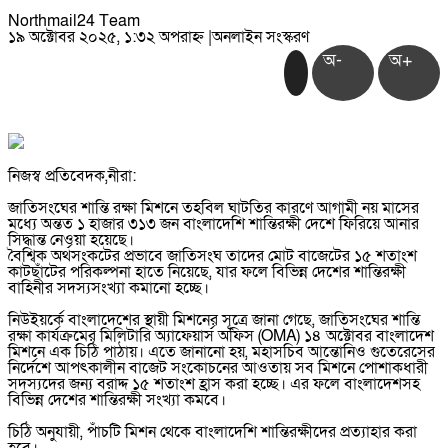
Northmail24 Team
১৯ অক্টোবর ২০২৫, ১:৩২ অপরাহ্ন
|
অনলাইন সংস্করণ
অ-
অ+
নিজস্ব প্রতিবেদক,নীরা:
জাতিসংঘের শান্তি রক্ষা মিশনে তহবিল ঘাটতির কারণে আগামী নয় মাসের
মধ্যে অন্তত ১ হাজার ৩১৩ জন বাংলাদেশি শান্তিরক্ষী দেশে ফিরিয়ে আনার
সিদ্ধান্ত নেওয়া হয়েছে।
বৈশ্বিক অর্থসংকটের প্রভাবে জাতিসংঘ তাদের মোট বাজেটের ১৫ শতাংশ
কাটছাঁটের পরিকল্পনা হাতে নিয়েছে, যার ফলে বিভিন্ন দেশের শান্তিরক্ষী
বাহিনীর সদস্যসংখ্যা কমানো হচ্ছে।
নিউইয়র্কে বাংলাদেশের স্থায়ী মিশনের সূত্রে জানা গেছে, জাতিসংঘের শান্তি
রক্ষা কার্যক্রমের মিলিটারি অ্যাফেয়ার্স অফিস (OMA) ১৪ অক্টোবর বাংলাদেশ
মিশনে এক চিঠি পাঠায়। এতে জানানো হয়, মহাসচিব আন্তোনিও গুতেরেসের
নির্দেশে আপৎকালীন বাজেট সংকোচনের আওতায় সব মিশনে পোশাকধারী
সদস্যদের জন্য বরাদ্দ ১৫ শতাংশ হ্রাস করা হচ্ছে। এর ফলে বাংলাদেশসহ
বিভিন্ন দেশের শান্তিরক্ষী সংখ্যা কমবে।
চিঠি অনুযায়ী, পাঁচটি মিশন থেকে বাংলাদেশি শান্তিরক্ষীদের প্রত্যাহার করা