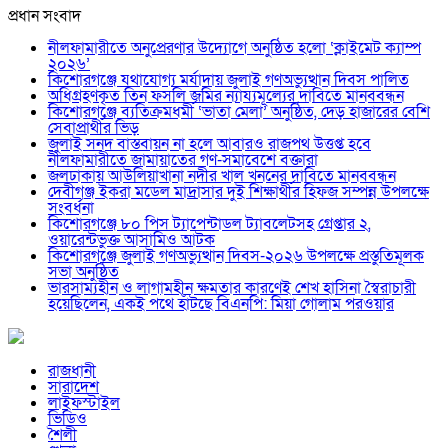
প্রধান সংবাদ
নীলফামারীতে অনুপ্রেরণার উদ্যোগে অনুষ্ঠিত হলো ‘ক্লাইমেট ক্যাম্প
২০২৬’
কিশোরগঞ্জে যথাযোগ্য মর্যাদায় জুলাই গণঅভ্যুত্থান দিবস পালিত
অধিগ্রহণকৃত তিন ফসলি জমির ন্যায্যমূল্যের দাবিতে মানববন্ধন
কিশোরগঞ্জে ব্যতিক্রমধর্মী ‘ভাতা মেলা’ অনুষ্ঠিত, দেড় হাজারের বেশি
সেবাপ্রার্থীর ভিড়
জুলাই সনদ বাস্তবায়ন না হলে আবারও রাজপথ উত্তপ্ত হবে
নীলফামারীতে জামায়াতের গণ-সমাবেশে বক্তারা
জলঢাকায় আউলিয়াখানা নদীর খাল খননের দাবিতে মানববন্ধন
দেবীগঞ্জ ইকরা মডেল মাদ্রাসার দুই শিক্ষার্থীর হিফজ সম্পন্ন উপলক্ষে
সংবর্ধনা
কিশোরগঞ্জে ৮০ পিস ট্যাপেন্টাডল ট্যাবলেটসহ গ্রেপ্তার ২,
ওয়ারেন্টভুক্ত আসামিও আটক
কিশোরগঞ্জে জুলাই গণঅভ্যুত্থান দিবস-২০২৬ উপলক্ষে প্রস্তুতিমূলক
সভা অনুষ্ঠিত
ভারসাম্যহীন ও লাগামহীন ক্ষমতার কারণেই শেখ হাসিনা স্বৈরাচারী
হয়েছিলেন, একই পথে হাঁটছে বিএনপি: মিয়া গোলাম পরওয়ার
রাজধানী
সারাদেশ
লাইফস্টাইল
ভিডিও
শৈলী