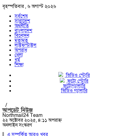
বৃহস্পতিবার , ৬ অগাস্ট ২০২৬
সর্বশেষ
সারাদেশ
অর্থনীতি
বাংলাদেশ
বিনোদন
মতামত
লাইফস্টাইল
অপরাধ
খেলা
ধর্ম
শিক্ষা
ভিডিও স্টোরি
ফটো স্টোরি
ফটোগ্যালারি
ভিডিও গ্যালারি
/
আপডেট নিউজ
Northmail24 Team
২২ অক্টোবর ২০২৫, ৪:১১ অপরাহ্ন
অনলাইন সংস্করণ
এ সম্পর্কিত আরও খবর