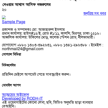
নেওয়ার আশ্বাস আসিফ নজরুলের
২০
জনপ্রিয় সব খবর
Sample Page
প্রকাশক ও সম্পাদকঃ মো: আজাহারুল ইসলাম
প্রধান কার্যালয়: হাউস#১২/ই, রোড #১/১১, কালশি, মিরপুর, ঢাকা-১২১৬।
আঞ্চলিক কার্যালয়: উকিলের মোড়, কলেজ স্টেশন রোড, নীলফামারী।
যোগাযোগ +৮৮০ ১৩০৩-৩৯২৬৩১, +৮৮০ ১৩৪১-২৯৬৩৮৮ । ইমেইল :
northmail24@gmail.com
সোশ্যাল মিডিয়া
নিউজলেটার
প্রতিদিন মেইলে আপডেট পেতে সাবস্ক্রাইব করুন।
মোবাইল অ্যাপস
অ্যান্ড্রয়েড
আইফোন
Developed by RODH-IT
এই ওয়েবসাইটের কোনো লেখা, ছবি, ভিডিও অনুমতি ছাড়া ব্যবহার
বেআইনি।