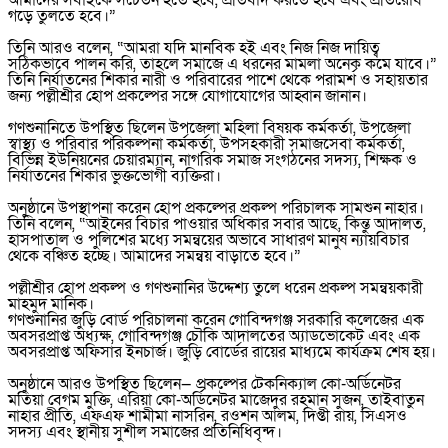
আমাদের সবাইকে সচেতন হতে হবে, প্রতিবাদ করতে হবে এবং প্রতিরোধ
গড়ে তুলতে হবে।”
তিনি আরও বলেন, “আমরা যদি মানবিক হই এবং নিজ নিজ দায়িত্ব
সঠিকভাবে পালন করি, তাহলে সমাজে এ ধরনের মামলা অনেক কমে যাবে।”
তিনি নির্যাতনের শিকার নারী ও পরিবারের পাশে থেকে পরামর্শ ও সহায়তার
জন্য পল্লীশ্রীর হোপ প্রকল্পের সঙ্গে যোগাযোগের আহ্বান জানান।
গণশুনানিতে উপস্থিত ছিলেন উপজেলা মহিলা বিষয়ক কর্মকর্তা, উপজেলা
স্বাস্থ্য ও পরিবার পরিকল্পনা কর্মকর্তা, উপসহকারী সমাজসেবা কর্মকর্তা,
বিভিন্ন ইউনিয়নের চেয়ারম্যান, নাগরিক সমাজ সংগঠনের সদস্য, শিক্ষক ও
নির্যাতনের শিকার ভুক্তভোগী ব্যক্তিরা।
অনুষ্ঠানে উপস্থাপনা করেন হোপ প্রকল্পের প্রকল্প পরিচালক সামশুন নাহার।
তিনি বলেন, “আইনের বিচার পাওয়ার অধিকার সবার আছে, কিন্তু আদালত,
হাসপাতাল ও পুলিশের মধ্যে সমন্বয়ের অভাবে সাধারণ মানুষ ন্যায়বিচার
থেকে বঞ্চিত হচ্ছে। আমাদের সমন্বয় বাড়াতে হবে।”
পল্লীশ্রীর হোপ প্রকল্প ও গণশুনানির উদ্দেশ্য তুলে ধরেন প্রকল্প সমন্বয়কারী
মাহমুদ মানিক।
গণশুনানির জুড়ি বোর্ড পরিচালনা করেন গোবিন্দগঞ্জ সরকারি কলেজের এক
অবসরপ্রাপ্ত অধ্যক্ষ, গোবিন্দগঞ্জ চৌকি আদালতের অ্যাডভোকেট এবং এক
অবসরপ্রাপ্ত অফিসার ইনচার্জ। জুড়ি বোর্ডের রায়ের মাধ্যমে কার্যক্রম শেষ হয়।
অনুষ্ঠানে আরও উপস্থিত ছিলেন— প্রকল্পের টেকনিক্যাল কো-অর্ডিনেটর
মতিয়া বেগম মুক্তি, এরিয়া কো-অর্ডিনেটর মাজেদুর রহমান সুজন, তাইবাতুন
নাহার প্রীতি, এফএফ শামীমা নাসরিন, রওশন আলম, দিপ্তী রায়, সিএসও
সদস্য এবং স্থানীয় সুশীল সমাজের প্রতিনিধিবৃন্দ।