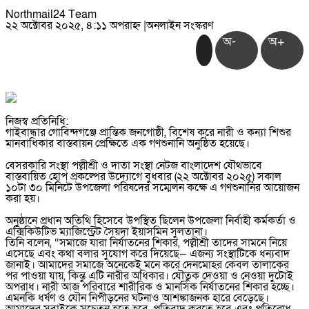
Northmail24 Team
২২ অক্টোবর ২০২৫, ৪:১১ অপরাহ্ন
|
অনলাইন সংস্করণ
অ-
অ+
নিজস্ব প্রতিনিধি:
গাইবান্ধার গোবিন্দগঞ্জে প্রান্তিক জনগোষ্ঠী, বিশেষ করে নারী ও কন্যা শিশুর
মানবাধিকার বাস্তবায়ন প্রেক্ষিতে এক গণশুনানি অনুষ্ঠিত হয়েছে।
বেসরকারি সংস্থা পল্লীশ্রী ও দাতা সংস্থা নেটজ বাংলাদেশ যৌথভাবে
বাস্তবায়িত হোপ প্রকল্পের উদ্যোগে বুধবার (২২ অক্টোবর ২০২৫) সকাল
১০টা ৩০ মিনিটে উপজেলা পরিষদের সম্মেলন কক্ষে এ গণশুনানির আয়োজন
করা হয়।
অনুষ্ঠানে প্রধান অতিথি হিসেবে উপস্থিত ছিলেন উপজেলা নির্বাহী কর্মকর্তা ও
এক্সিকিউটিভ ম্যাজিস্ট্রেট সৈয়দা ইয়াসমিন সুলতানা।
তিনি বলেন, “সমাজে যারা নির্যাতনের শিকার, পল্লীশ্রী তাদের সামনে নিয়ে
এসেছে এবং কথা বলার সুযোগ করে দিয়েছে— এজন্য সংস্থাটিকে ধন্যবাদ
জানাই। আমাদের সমাজে অনেকেই মনে করে দেনমোহর কেবল তালাকের
পর পাওয়া যায়, কিন্তু এটি নারীর অধিকার। যৌতুক দেওয়া ও নেওয়া দুটোই
অপরাধ। নারী আজ পরিবারে শারীরিক ও মানসিক নির্যাতনের শিকার হচ্ছে।
এমনকি ধর্ষণ ও যৌন নিপীড়নের ঘটনাও আশঙ্কাজনক হারে বেড়েছে।