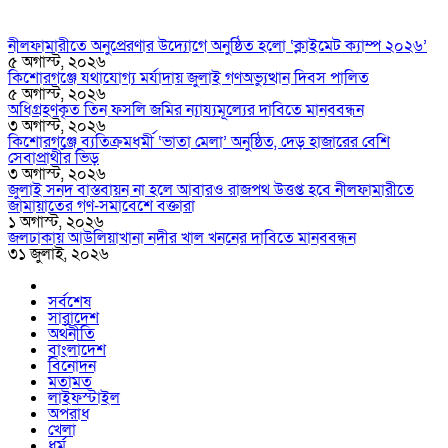
নীলফামারীতে অনুপ্রেরণার উদ্যোগে অনুষ্ঠিত হলো ‘ক্লাইমেট ক্যাম্প ২০২৬’
৫ অগাস্ট, ২০২৬
কিশোরগঞ্জে যথাযোগ্য মর্যাদায় জুলাই গণঅভ্যুত্থান দিবস পালিত
৫ অগাস্ট, ২০২৬
অধিগ্রহণকৃত তিন ফসলি জমির ন্যায্যমূল্যের দাবিতে মানববন্ধন
৩ অগাস্ট, ২০২৬
কিশোরগঞ্জে ব্যতিক্রমধর্মী ‘ভাতা মেলা’ অনুষ্ঠিত, দেড় হাজারের বেশি
সেবাপ্রার্থীর ভিড়
৩ অগাস্ট, ২০২৬
জুলাই সনদ বাস্তবায়ন না হলে আবারও রাজপথ উত্তপ্ত হবে নীলফামারীতে
জামায়াতের গণ-সমাবেশে বক্তারা
১ অগাস্ট, ২০২৬
জলঢাকায় আউলিয়াখানা নদীর খাল খননের দাবিতে মানববন্ধন
৩১ জুলাই, ২০২৬
সর্বশেষ
সারাদেশ
অর্থনীতি
বাংলাদেশ
বিনোদন
মতামত
লাইফস্টাইল
অপরাধ
খেলা
ধর্ম