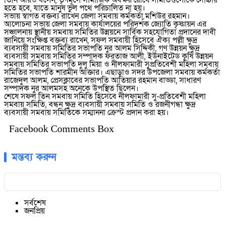
তিনি আরও বলেন, তৃণমূলে সামাজিক অবক্ষয় রোধে সমিতিগুলোকে সোচ্চার
হতে হবে, যাতে মানুষ ভুল পথে পরিচালিত না হয়।
সভায় স্বাগত বক্তব্য রাখেন জেলা সমবায় কর্মকর্তা মশিউর রহমান।
আলোচনা সভায় জেলা সমবায় কার্যালয়ের পরিদর্শক জ্যোতি কৃষ্ণায়ন এর
সঞ্চালনায় স্থানীয় সমবায় সমিতির উন্নয়নে সার্বিক সহযোগিতা প্রদানের দাবী
জানিয়ে সংক্ষিপ্ত বক্তব্য রাখেন, সফল সমবায়ী হিসেবে ঐক্য পল্লী ক্ষুদ্র
ব্যবসায়ী সমবায় সমিতির সভাপতি নুর আলম সিদ্দিকী, গণ উন্নয়ন ক্ষুদ্র
ব্যবসায়ী সমবায় সমিতির সম্পাদক ফরতাজ আলী, ইউনাইটেড কৃষি উন্নয়ন
সমবায় সমিতির সভাপতি দুলু মিয়া ও নীলফামারী সুপ্রতিবেশী মহিলা সমবায়
সমিতির সভাপতি শারমীন আক্তার। এছাড়াও সদর উপজেলা সমবায় কর্মকর্তা
রাজেদুল আলম, প্রেসক্লাবের সভাপতি আতিয়ার রহমান বাড্ডা, সাধারণ
সম্পাদক নুর আলমসহ অনেকে উপস্থিত ছিলেন।
শেষে সফল তিন সমবায় সমিতি হিসেবে নীলফামারী সু-প্রতিবেশী মহিলা
সমবায় সমিতি, বন্ধন ক্ষুদ্র ব্যবসায়ী সমবায় সমিতি ও রজনীগন্ধা ক্ষুদ্র
ব্যবসায়ী সমবায় সমিতিকে সম্মাননা ক্রেস্ট প্রদান করা হয়।
Facebook Comments Box
মন্তব্য করুন
সর্বশেষ
জনপ্রিয়