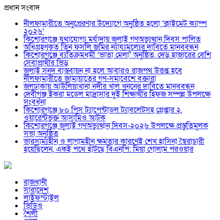
প্রধান সংবাদ
নীলফামারীতে অনুপ্রেরণার উদ্যোগে অনুষ্ঠিত হলো ‘ক্লাইমেট ক্যাম্প
২০২৬’
কিশোরগঞ্জে যথাযোগ্য মর্যাদায় জুলাই গণঅভ্যুত্থান দিবস পালিত
অধিগ্রহণকৃত তিন ফসলি জমির ন্যায্যমূল্যের দাবিতে মানববন্ধন
কিশোরগঞ্জে ব্যতিক্রমধর্মী ‘ভাতা মেলা’ অনুষ্ঠিত, দেড় হাজারের বেশি
সেবাপ্রার্থীর ভিড়
জুলাই সনদ বাস্তবায়ন না হলে আবারও রাজপথ উত্তপ্ত হবে
নীলফামারীতে জামায়াতের গণ-সমাবেশে বক্তারা
জলঢাকায় আউলিয়াখানা নদীর খাল খননের দাবিতে মানববন্ধন
দেবীগঞ্জ ইকরা মডেল মাদ্রাসার দুই শিক্ষার্থীর হিফজ সম্পন্ন উপলক্ষে
সংবর্ধনা
কিশোরগঞ্জে ৮০ পিস ট্যাপেন্টাডল ট্যাবলেটসহ গ্রেপ্তার ২,
ওয়ারেন্টভুক্ত আসামিও আটক
কিশোরগঞ্জে জুলাই গণঅভ্যুত্থান দিবস-২০২৬ উপলক্ষে প্রস্তুতিমূলক
সভা অনুষ্ঠিত
ভারসাম্যহীন ও লাগামহীন ক্ষমতার কারণেই শেখ হাসিনা স্বৈরাচারী
হয়েছিলেন, একই পথে হাঁটছে বিএনপি: মিয়া গোলাম পরওয়ার
রাজধানী
সারাদেশ
লাইফস্টাইল
ভিডিও
শৈলী