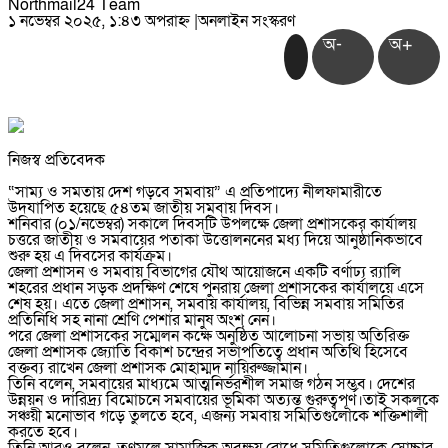
Northmail24 Team
১ নভেম্বর ২০২৫, ১:৪৩ অপরাহ্ন
|
অনলাইন সংস্করণ
অ-
অ+
নিজস্ব প্রতিবেদক
“সাম্য ও সমতায় দেশ গড়বে সমবায়” এ প্রতিপাদ্যে নীলফামারীতে
উদযাপিত হয়েছে ৫৪তম জাতীয় সমবায় দিবস।
শনিবার (০১/নভেম্বর) সকালে দিবসটি উপলক্ষে জেলা প্রশাসকের কার্যালয়
চত্তরে জাতীয় ও সমবায়ের পতাকা উত্তোলননের মধ্য দিয়ে আনুষ্ঠানিকভাবে
শুরু হয় এ দিবসের কার্যক্রম।
জেলা প্রশাসন ও সমবায় বিভাগের যৌথ আয়োজনে একটি বর্ণাঢ্য র‌্যালি
শহরের প্রধান সড়ক প্রদক্ষিণ শেষে পুনরায় জেলা প্রশাসকের কার্যালয়ে এসে
শেষ হয়। এতে জেলা প্রশাসন, সমবায় কার্যালয়, বিভিন্ন সমবায় সমিতির
প্রতিনিধি সহ নানা শ্রেণি পেশার মানুষ অংশ নেন।
পরে জেলা প্রশাসকের সম্মেলন কক্ষে অনুষ্ঠিত আলোচনা সভায় অতিরিক্ত
জেলা প্রশাসক জ্যোতি বিকাশ চন্দ্রের সভাপতিত্বে প্রধান অতিথি হিসেবে
বক্তব্য রাখেন জেলা প্রশাসক মোহাম্মদ নায়িরুজ্জামান।
তিনি বলেন, সমবায়ের মাধ্যমে আত্মনির্ভরশীল সমাজ গঠন সম্ভব। দেশের
উন্নয়ন ও দারিদ্র্য বিমোচনে সমবায়ের ভূমিকা অত্যন্ত গুরুত্বপূর্ণ।তাই সকলকে
সঞ্চয়ী মনোভাব গড়ে তুলতে হবে, এজন্য সমবায় সমিতিগুলোকে শক্তিশালী
করতে হবে।