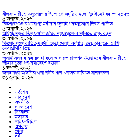
নীলফামারীতে অনুপ্রেরণার উদ্যোগে অনুষ্ঠিত হলো ‘ক্লাইমেট ক্যাম্প ২০২৬’
৫ অগাস্ট, ২০২৬
কিশোরগঞ্জে যথাযোগ্য মর্যাদায় জুলাই গণঅভ্যুত্থান দিবস পালিত
৫ অগাস্ট, ২০২৬
অধিগ্রহণকৃত তিন ফসলি জমির ন্যায্যমূল্যের দাবিতে মানববন্ধন
৩ অগাস্ট, ২০২৬
কিশোরগঞ্জে ব্যতিক্রমধর্মী ‘ভাতা মেলা’ অনুষ্ঠিত, দেড় হাজারের বেশি
সেবাপ্রার্থীর ভিড়
৩ অগাস্ট, ২০২৬
জুলাই সনদ বাস্তবায়ন না হলে আবারও রাজপথ উত্তপ্ত হবে নীলফামারীতে
জামায়াতের গণ-সমাবেশে বক্তারা
১ অগাস্ট, ২০২৬
জলঢাকায় আউলিয়াখানা নদীর খাল খননের দাবিতে মানববন্ধন
৩১ জুলাই, ২০২৬
সর্বশেষ
সারাদেশ
অর্থনীতি
বাংলাদেশ
বিনোদন
মতামত
লাইফস্টাইল
অপরাধ
খেলা
ধর্ম