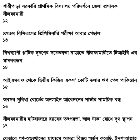
শাহীপাড়া সরকারি প্রাথমিক বিদ্যালয় পরিদর্শনে জেলা প্রশাসক
নীলফামারী
১২
৪৭তম বিসিএসের প্রিলিমিনারি পরীক্ষা আবার পেছাল
১৩
বিশ্বব্যাপী প্লাষ্টিক দূষণের সচেতনতা বাড়াতে নীলফামারীতে টিআইবি এর
মানববন্ধন
১৪
আইএমএফ থেকে দ্বিতীয় কিস্তির একশ’ কোটি ডলার ঋণ পেল পাকিস্তান
১৫
অবসর সুবিধা বোর্ডের অনলাইন আবেদনের সার্ভার সাময়িক বন্ধ
১৬
নীলফামারীর হাটবাজারে র‌্যাবের তৎপরতা, জাল টাকা রোধে বুথ স্থাপন
১৭
যেভাবে গণ-অভ্যুত্থানের মাধ্যমে আমরা বিজয় অর্জন করেছি, ইনশাআল্লাহ