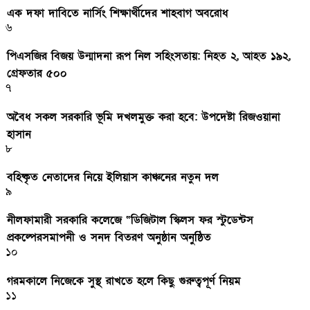
এক দফা দাবিতে নার্সিং শিক্ষার্থীদের শাহবাগ অবরোধ
৬
পিএসজির বিজয় উন্মাদনা রূপ নিল সহিংসতায়: নিহত ২, আহত ১৯২,
গ্রেফতার ৫০০
৭
অবৈধ সকল সরকারি ভূমি দখলমুক্ত করা হবে: উপদেষ্টা রিজওয়ানা
হাসান
৮
বহিষ্কৃত নেতাদের নিয়ে ইলিয়াস কাঞ্চনের নতুন দল
৯
নীলফামারী সরকারি কলেজে “ডিজিটাল স্কিলস ফর স্টুডেন্টস
প্রকল্পেরসমাপনী ও সনদ বিতরণ অনুষ্ঠান অনুষ্ঠিত
১০
গরমকালে নিজেকে সুস্থ রাখতে হলে কিছু গুরুত্বপূর্ণ নিয়ম
১১