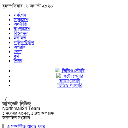
বৃহস্পতিবার , ৬ অগাস্ট ২০২৬
সর্বশেষ
সারাদেশ
অর্থনীতি
বাংলাদেশ
বিনোদন
মতামত
লাইফস্টাইল
অপরাধ
খেলা
ধর্ম
শিক্ষা
ভিডিও স্টোরি
ফটো স্টোরি
ফটোগ্যালারি
ভিডিও গ্যালারি
/
আপডেট নিউজ
Northmail24 Team
১ নভেম্বর ২০২৫, ১:৪৩ অপরাহ্ন
অনলাইন সংস্করণ
এ সম্পর্কিত আরও খবর