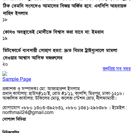
ঠিক তেমনি সংসদেও আমাদের বিজয় অর্জিত হবে: এনসিপি আহবায়ক
নাহিদ ইসলাম
১৮
কোনও অবস্থাতেই মোদীকে বিশ্বাস করা যাবে না: ইমরান
১৯
মিটফোর্ডে ব্যবসায়ী সোহাগ হত্যা: দ্রুত বিচার ট্রাইব্যুনালে মামলা
নেওয়ার আশ্বাস আসিফ নজরুলের
২০
জনপ্রিয় সব খবর
Sample Page
প্রকাশক ও সম্পাদকঃ মো: আজাহারুল ইসলাম
প্রধান কার্যালয়: হাউস#১২/ই, রোড #১/১১, কালশি, মিরপুর, ঢাকা-১২১৬।
আঞ্চলিক কার্যালয়: উকিলের মোড়, কলেজ স্টেশন রোড, নীলফামারী।
যোগাযোগ +৮৮০ ১৩০৩-৩৯২৬৩১, +৮৮০ ১৩৪১-২৯৬৩৮৮ । ইমেইল :
northmail24@gmail.com
সোশ্যাল মিডিয়া
নিউজলেটার