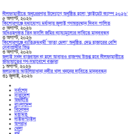
নীলফামারীতে অনুপ্রেরণার উদ্যোগে অনুষ্ঠিত হলো ‘ক্লাইমেট ক্যাম্প ২০২৬’
৫ অগাস্ট, ২০২৬
কিশোরগঞ্জে যথাযোগ্য মর্যাদায় জুলাই গণঅভ্যুত্থান দিবস পালিত
৫ অগাস্ট, ২০২৬
অধিগ্রহণকৃত তিন ফসলি জমির ন্যায্যমূল্যের দাবিতে মানববন্ধন
৩ অগাস্ট, ২০২৬
কিশোরগঞ্জে ব্যতিক্রমধর্মী ‘ভাতা মেলা’ অনুষ্ঠিত, দেড় হাজারের বেশি
সেবাপ্রার্থীর ভিড়
৩ অগাস্ট, ২০২৬
জুলাই সনদ বাস্তবায়ন না হলে আবারও রাজপথ উত্তপ্ত হবে নীলফামারীতে
জামায়াতের গণ-সমাবেশে বক্তারা
১ অগাস্ট, ২০২৬
জলঢাকায় আউলিয়াখানা নদীর খাল খননের দাবিতে মানববন্ধন
৩১ জুলাই, ২০২৬
সর্বশেষ
সারাদেশ
অর্থনীতি
বাংলাদেশ
বিনোদন
মতামত
লাইফস্টাইল
অপরাধ
খেলা
ধর্ম