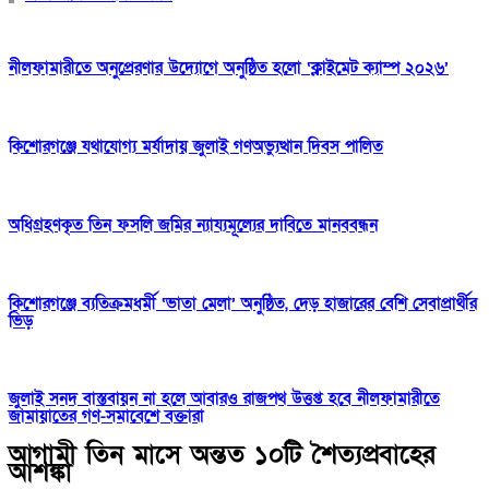
নীলফামারীতে অনুপ্রেরণার উদ্যোগে অনুষ্ঠিত হলো ‘ক্লাইমেট ক্যাম্প ২০২৬’
কিশোরগঞ্জে যথাযোগ্য মর্যাদায় জুলাই গণঅভ্যুত্থান দিবস পালিত
অধিগ্রহণকৃত তিন ফসলি জমির ন্যায্যমূল্যের দাবিতে মানববন্ধন
কিশোরগঞ্জে ব্যতিক্রমধর্মী ‘ভাতা মেলা’ অনুষ্ঠিত, দেড় হাজারের বেশি সেবাপ্রার্থীর
ভিড়
জুলাই সনদ বাস্তবায়ন না হলে আবারও রাজপথ উত্তপ্ত হবে নীলফামারীতে
জামায়াতের গণ-সমাবেশে বক্তারা
আগামী তিন মাসে অন্তত ১০টি শৈত্যপ্রবাহের
আশঙ্কা