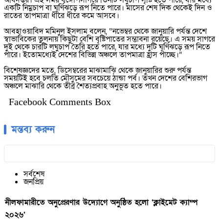
অধিদপ্তর। এই সময় বঙ্গোপসাগরে তিনটি লঘুচাপ সৃষ্টি হতে পারে, যার মধ্যে
একটি নিম্নচাপ বা ঘূর্ণিঝড়ে রূপ নিতে পারে। মাসের শেষ দিক থেকেই দিন ও
রাতের তাপমাত্রা ধীরে ধীরে কমে আসবে।
আবহাওয়াবিদ মমিনুল ইসলাম বলেন, “নভেম্বর থেকে জানুয়ারি পর্যন্ত দেশে
স্বাভাবিকের তুলনায় কিছুটা বেশি বৃষ্টিপাতের সম্ভাবনা রয়েছে। এ সময় সাগরে
দুই থেকে চারটি লঘুচাপ তৈরি হতে পারে, যার মধ্যে দুটি ঘূর্ণিঝড়ে রূপ নিতে
পারে। ইতোমধ্যেই দেশের বিভিন্ন অঞ্চলে তাপমাত্রা হ্রাস পাচ্ছে।”
বিশেষজ্ঞদের মতে, ডিসেম্বরের মাঝামাঝি থেকে জানুয়ারির শুরু পর্যন্ত
সময়টিই হবে চলতি মৌসুমের সবচেয়ে ঠান্ডা পর্ব। তখন দেশের বেশিরভাগ
অঞ্চলে মাঝারি থেকে তীব্র শৈত্যপ্রবাহ অনুভূত হতে পারে।
Facebook Comments Box
মন্তব্য করুন
সর্বশেষ
জনপ্রিয়
নীলফামারীতে অনুপ্রেরণার উদ্যোগে অনুষ্ঠিত হলো ‘ক্লাইমেট ক্যাম্প
২০২৬’