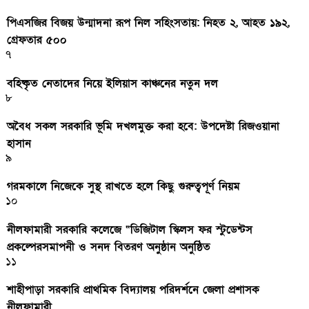
পিএসজির বিজয় উন্মাদনা রূপ নিল সহিংসতায়: নিহত ২, আহত ১৯২,
গ্রেফতার ৫০০
৭
বহিষ্কৃত নেতাদের নিয়ে ইলিয়াস কাঞ্চনের নতুন দল
৮
অবৈধ সকল সরকারি ভূমি দখলমুক্ত করা হবে: উপদেষ্টা রিজওয়ানা
হাসান
৯
গরমকালে নিজেকে সুস্থ রাখতে হলে কিছু গুরুত্বপূর্ণ নিয়ম
১০
নীলফামারী সরকারি কলেজে “ডিজিটাল স্কিলস ফর স্টুডেন্টস
প্রকল্পেরসমাপনী ও সনদ বিতরণ অনুষ্ঠান অনুষ্ঠিত
১১
শাহীপাড়া সরকারি প্রাথমিক বিদ্যালয় পরিদর্শনে জেলা প্রশাসক
নীলফামারী