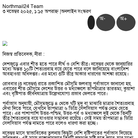
Northmail24 Team
৩ নভেম্বর ২০২৫, ১:১৫ অপরাহ্ন
|
অনলাইন সংস্করণ
অ-
অ+
নিজস্ব প্রতিবেদক, নীরা :
দেশজুড়ে এবার শীত হতে পারে দীর্ঘ ও বেশি তীব্র। নভেম্বর থেকে জানুয়ারির
মধ্যে অন্তত ১০টি শৈত্যপ্রবাহ বয়ে যেতে পারে বলে জানিয়েছে বাংলাদেশ
আবহাওয়া অধিদপ্তর। এর মধ্যে ৩টি তীব্র আকার ধারণের আশঙ্কা রয়েছে।
রোববার (৩ নভেম্বর) রাতে প্রকাশিত মৌসুমি জলবায়ু পূর্বাভাসে জানানো হয়,
এবারের শীত মৌসুমে দেশের উত্তর ও মধ্যাঞ্চলে তাপমাত্রার তারতম্য, কুয়াশা
এবং বৃষ্টিপাত জীবনযাত্রায় উল্লেখযোগ্য প্রভাব ফেলতে পারে।
পূর্বাভাস অনুযায়ী, মৌসুমজুড়ে ৪ থেকে ৭টি মৃদু বা মাঝারি মাত্রার শৈত্যপ্রবাহ
দেখা দিতে পারে, যেখানে তাপমাত্রা ৬ ডিগ্রি সেলসিয়াস পর্যন্ত নেমে যেতে
পারে। এর পাশাপাশি উত্তর-পশ্চিম, উত্তর-পূর্ব ও মধ্যাঞ্চলে দুই থেকে তিনটি
তীব্র শৈত্যপ্রবাহ বয়ে যাওয়ার সম্ভাবনা রয়েছে। সেই সময় তাপমাত্রা ৪ ডিগ্রি
সেলসিয়াস পর্যন্ত নামতে পারে বলেও ধারণা করা হচ্ছে।
নভেম্বর মাসে স্বাভাবিকের তুলনায় কিছুটা বেশি বৃষ্টিপাতের পূর্বাভাস দিয়েছে