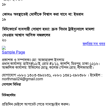
১৮
কোনও অবস্থাতেই মোদীকে বিশ্বাস করা যাবে না: ইমরান
১৯
মিটফোর্ডে ব্যবসায়ী সোহাগ হত্যা: দ্রুত বিচার ট্রাইব্যুনালে মামলা
নেওয়ার আশ্বাস আসিফ নজরুলের
২০
জনপ্রিয় সব খবর
Sample Page
প্রকাশক ও সম্পাদকঃ মো: আজাহারুল ইসলাম
প্রধান কার্যালয়: হাউস#১২/ই, রোড #১/১১, কালশি, মিরপুর, ঢাকা-১২১৬।
আঞ্চলিক কার্যালয়: উকিলের মোড়, কলেজ স্টেশন রোড, নীলফামারী।
যোগাযোগ +৮৮০ ১৩০৩-৩৯২৬৩১, +৮৮০ ১৩৪১-২৯৬৩৮৮ । ইমেইল :
northmail24@gmail.com
সোশ্যাল মিডিয়া
নিউজলেটার
প্রতিদিন মেইলে আপডেট পেতে সাবস্ক্রাইব করুন।