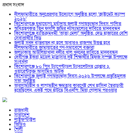
প্রধান সংবাদ
নীলফামারীতে অনুপ্রেরণার উদ্যোগে অনুষ্ঠিত হলো ‘ক্লাইমেট ক্যাম্প
২০২৬’
কিশোরগঞ্জে যথাযোগ্য মর্যাদায় জুলাই গণঅভ্যুত্থান দিবস পালিত
অধিগ্রহণকৃত তিন ফসলি জমির ন্যায্যমূল্যের দাবিতে মানববন্ধন
কিশোরগঞ্জে ব্যতিক্রমধর্মী ‘ভাতা মেলা’ অনুষ্ঠিত, দেড় হাজারের বেশি
সেবাপ্রার্থীর ভিড়
জুলাই সনদ বাস্তবায়ন না হলে আবারও রাজপথ উত্তপ্ত হবে
নীলফামারীতে জামায়াতের গণ-সমাবেশে বক্তারা
জলঢাকায় আউলিয়াখানা নদীর খাল খননের দাবিতে মানববন্ধন
দেবীগঞ্জ ইকরা মডেল মাদ্রাসার দুই শিক্ষার্থীর হিফজ সম্পন্ন উপলক্ষে
সংবর্ধনা
কিশোরগঞ্জে ৮০ পিস ট্যাপেন্টাডল ট্যাবলেটসহ গ্রেপ্তার ২,
ওয়ারেন্টভুক্ত আসামিও আটক
কিশোরগঞ্জে জুলাই গণঅভ্যুত্থান দিবস-২০২৬ উপলক্ষে প্রস্তুতিমূলক
সভা অনুষ্ঠিত
ভারসাম্যহীন ও লাগামহীন ক্ষমতার কারণেই শেখ হাসিনা স্বৈরাচারী
হয়েছিলেন, একই পথে হাঁটছে বিএনপি: মিয়া গোলাম পরওয়ার
রাজধানী
সারাদেশ
লাইফস্টাইল
ভিডিও
শৈলী