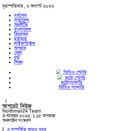
বৃহস্পতিবার , ৬ অগাস্ট ২০২৬
সর্বশেষ
সারাদেশ
অর্থনীতি
বাংলাদেশ
বিনোদন
মতামত
লাইফস্টাইল
অপরাধ
খেলা
ধর্ম
শিক্ষা
ভিডিও স্টোরি
ফটো স্টোরি
ফটোগ্যালারি
ভিডিও গ্যালারি
/
আপডেট নিউজ
Northmail24 Team
৩ নভেম্বর ২০২৫, ১:১৫ অপরাহ্ন
অনলাইন সংস্করণ
এ সম্পর্কিত আরও খবর