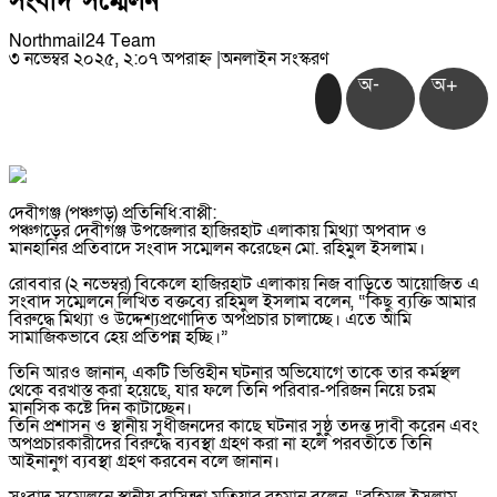
সংবাদ সম্মেলন
Northmail24 Team
৩ নভেম্বর ২০২৫, ২:০৭ অপরাহ্ন
|
অনলাইন সংস্করণ
অ-
অ+
দেবীগঞ্জ (পঞ্চগড়) প্রতিনিধি:বাপ্পী:
পঞ্চগড়ের দেবীগঞ্জ উপজেলার হাজিরহাট এলাকায় মিথ্যা অপবাদ ও
মানহানির প্রতিবাদে সংবাদ সম্মেলন করেছেন মো. রহিমুল ইসলাম।
রোববার (২ নভেম্বর) বিকেলে হাজিরহাট এলাকায় নিজ বাড়িতে আয়োজিত এ
সংবাদ সম্মেলনে লিখিত বক্তব্যে রহিমুল ইসলাম বলেন, “কিছু ব্যক্তি আমার
বিরুদ্ধে মিথ্যা ও উদ্দেশ্যপ্রণোদিত অপপ্রচার চালাচ্ছে। এতে আমি
সামাজিকভাবে হেয় প্রতিপন্ন হচ্ছি।”
তিনি আরও জানান, একটি ভিত্তিহীন ঘটনার অভিযোগে তাকে তার কর্মস্থল
থেকে বরখাস্ত করা হয়েছে, যার ফলে তিনি পরিবার-পরিজন নিয়ে চরম
মানসিক কষ্টে দিন কাটাচ্ছেন।
তিনি প্রশাসন ও স্থানীয় সুধীজনদের কাছে ঘটনার সুষ্ঠু তদন্ত দাবী করেন এবং
অপপ্রচারকারীদের বিরুদ্ধে ব্যবস্থা গ্রহণ করা না হলে পরবর্তীতে তিনি
আইনানুগ ব্যবস্থা গ্রহণ করবেন বলে জানান।