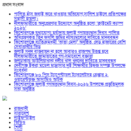
প্রধান সংবাদ
পালিত হাঁস জবাই করে খাওয়ার অভিযোগ,সালিশ চাইলে প্রতিপক্ষের
সন্ত্রাসী হামলা।
নীলফামারীতে অনুপ্রেরণার উদ্যোগে অনুষ্ঠিত হলো ‘ক্লাইমেট ক্যাম্প
২০২৬’
কিশোরগঞ্জে যথাযোগ্য মর্যাদায় জুলাই গণঅভ্যুত্থান দিবস পালিত
অধিগ্রহণকৃত তিন ফসলি জমির ন্যায্যমূল্যের দাবিতে মানববন্ধন
কিশোরগঞ্জে ব্যতিক্রমধর্মী ‘ভাতা মেলা’ অনুষ্ঠিত, দেড় হাজারের বেশি
সেবাপ্রার্থীর ভিড়
জুলাই সনদ বাস্তবায়ন না হলে আবারও রাজপথ উত্তপ্ত হবে
নীলফামারীতে জামায়াতের গণ-সমাবেশে বক্তারা
জলঢাকায় আউলিয়াখানা নদীর খাল খননের দাবিতে মানববন্ধন
দেবীগঞ্জ ইকরা মডেল মাদ্রাসার দুই শিক্ষার্থীর হিফজ সম্পন্ন উপলক্ষে
সংবর্ধনা
কিশোরগঞ্জে ৮০ পিস ট্যাপেন্টাডল ট্যাবলেটসহ গ্রেপ্তার ২,
ওয়ারেন্টভুক্ত আসামিও আটক
কিশোরগঞ্জে জুলাই গণঅভ্যুত্থান দিবস-২০২৬ উপলক্ষে প্রস্তুতিমূলক
সভা অনুষ্ঠিত
রাজধানী
সারাদেশ
লাইফস্টাইল
ভিডিও
শৈলী