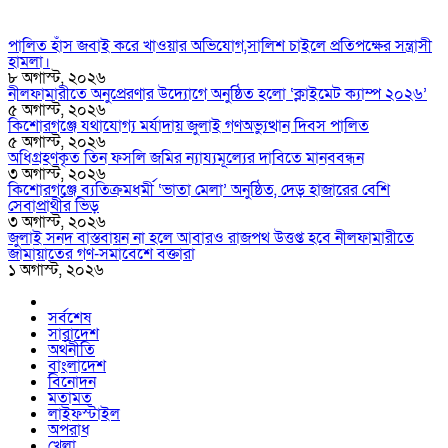
পালিত হাঁস জবাই করে খাওয়ার অভিযোগ,সালিশ চাইলে প্রতিপক্ষের সন্ত্রাসী
হামলা।
৮ অগাস্ট, ২০২৬
নীলফামারীতে অনুপ্রেরণার উদ্যোগে অনুষ্ঠিত হলো ‘ক্লাইমেট ক্যাম্প ২০২৬’
৫ অগাস্ট, ২০২৬
কিশোরগঞ্জে যথাযোগ্য মর্যাদায় জুলাই গণঅভ্যুত্থান দিবস পালিত
৫ অগাস্ট, ২০২৬
অধিগ্রহণকৃত তিন ফসলি জমির ন্যায্যমূল্যের দাবিতে মানববন্ধন
৩ অগাস্ট, ২০২৬
কিশোরগঞ্জে ব্যতিক্রমধর্মী ‘ভাতা মেলা’ অনুষ্ঠিত, দেড় হাজারের বেশি
সেবাপ্রার্থীর ভিড়
৩ অগাস্ট, ২০২৬
জুলাই সনদ বাস্তবায়ন না হলে আবারও রাজপথ উত্তপ্ত হবে নীলফামারীতে
জামায়াতের গণ-সমাবেশে বক্তারা
১ অগাস্ট, ২০২৬
সর্বশেষ
সারাদেশ
অর্থনীতি
বাংলাদেশ
বিনোদন
মতামত
লাইফস্টাইল
অপরাধ
খেলা