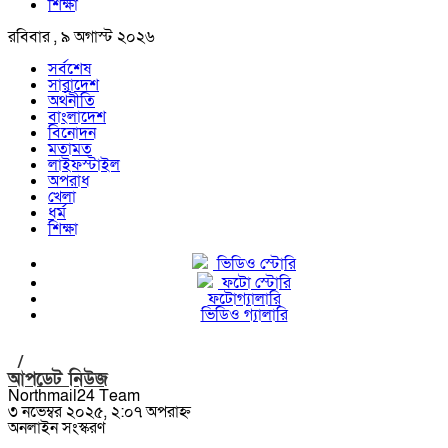
শিক্ষা
রবিবার , ৯ অগাস্ট ২০২৬
সর্বশেষ
সারাদেশ
অর্থনীতি
বাংলাদেশ
বিনোদন
মতামত
লাইফস্টাইল
অপরাধ
খেলা
ধর্ম
শিক্ষা
ভিডিও স্টোরি
ফটো স্টোরি
ফটোগ্যালারি
ভিডিও গ্যালারি
/
আপডেট নিউজ
Northmail24 Team
৩ নভেম্বর ২০২৫, ২:০৭ অপরাহ্ন
অনলাইন সংস্করণ