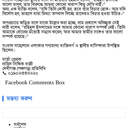
সংবাদ সম্মেলনে স্থানীয় বাসিন্দা মতিয়ার রহমান বলেন, “রহিমুল ইসলাম
ভালো মানুষ, তার বিরুদ্ধে আমরা কোনো খারাপ কিছু দেখি নাই।”
অন্য এক ব্যক্তি বলেন, “যদি তিনি দোষী হন, তবে তার বিচার হোক। আর যদি
নির্দোষ হন, তাহলে যারা মিথ্যা অপবাদ দিচ্ছে তাদেরও বিচার হওয়া উচিত।”
অপপ্রচারে জড়িত বলে যাকে উল্লেখ করা হচ্ছে, নাম প্রকাশে অনিচ্ছুক সেই
নারী বলেন, “রহিমুল ইসলামের সঙ্গে আমার কোনো খারাপ সম্পর্ক নেই। তিনি
আমাকে বোনের মতোই সম্মান করেন, আর আমার স্বামীর সঙ্গেও তার ভালো
সম্পর্ক রয়েছে।”
সংবাদ সম্মেলনে এলাকার গণ্যমান্য ব্যক্তিবর্গ ও স্থানীয় বাসিন্দারা উপস্থিত
ছিলেন।
বার্তা প্রেরক:
নাহিদ সিদ্দিক বাপ্পী
দেবীগঞ্জ (পঞ্চগড়) প্রতিনিধি
📞 ০১৯০৬৩৩৬৬২০
Facebook Comments Box
মন্তব্য করুন
সর্বশেষ