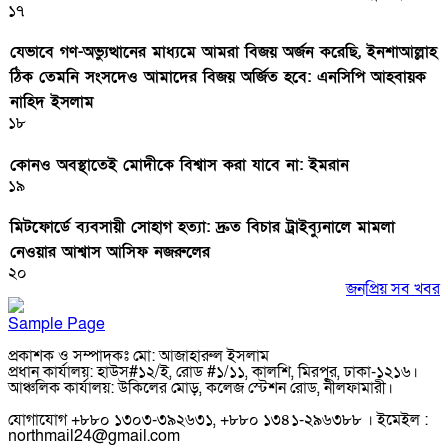
১৭
যেভাবে গণ-অভ্যুত্থানের মাধ্যমে আমরা বিজয় অর্জন করেছি, ইনশাআল্লাহ
ঠিক তেমনি সংসদেও আমাদের বিজয় অর্জিত হবে: এনসিপি আহবায়ক
নাহিদ ইসলাম
১৮
কোনও অবস্থাতেই মোদীকে বিশ্বাস করা যাবে না: ইমরান
১৯
মিটফোর্ডে ব্যবসায়ী সোহাগ হত্যা: দ্রুত বিচার ট্রাইব্যুনালে মামলা
নেওয়ার আশ্বাস আসিফ নজরুলের
২০
জনপ্রিয় সব খবর
Sample Page
প্রকাশক ও সম্পাদকঃ মো: আজাহারুল ইসলাম
প্রধান কার্যালয়: হাউস#১২/ই, রোড #১/১১, কালশি, মিরপুর, ঢাকা-১২১৬।
আঞ্চলিক কার্যালয়: উকিলের মোড়, কলেজ স্টেশন রোড, নীলফামারী।
যোগাযোগ +৮৮০ ১৩০৩-৩৯২৬৩১, +৮৮০ ১৩৪১-২৯৬৩৮৮ । ইমেইল :
northmail24@gmail.com