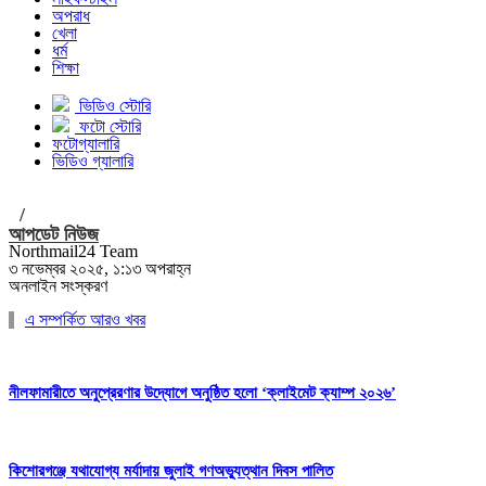
অপরাধ
খেলা
ধর্ম
শিক্ষা
ভিডিও স্টোরি
ফটো স্টোরি
ফটোগ্যালারি
ভিডিও গ্যালারি
/
আপডেট নিউজ
Northmail24 Team
৩ নভেম্বর ২০২৫, ১:১৩ অপরাহ্ন
অনলাইন সংস্করণ
এ সম্পর্কিত আরও খবর
নীলফামারীতে অনুপ্রেরণার উদ্যোগে অনুষ্ঠিত হলো ‘ক্লাইমেট ক্যাম্প ২০২৬’
কিশোরগঞ্জে যথাযোগ্য মর্যাদায় জুলাই গণঅভ্যুত্থান দিবস পালিত