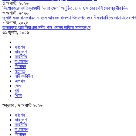
৩ অগাস্ট, ২০২৬
কিশোরগঞ্জে ব্যতিক্রমধর্মী ‘ভাতা মেলা’ অনুষ্ঠিত, দেড় হাজারের বেশি সেবাপ্রার্থীর ভিড়
৩ অগাস্ট, ২০২৬
জুলাই সনদ বাস্তবায়ন না হলে আবারও রাজপথ উত্তপ্ত হবে নীলফামারীতে জামায়াতের গণ
১ অগাস্ট, ২০২৬
জলঢাকায় আউলিয়াখানা নদীর খাল খননের দাবিতে মানববন্ধন
৩১ জুলাই, ২০২৬
সর্বশেষ
সারাদেশ
অর্থনীতি
বাংলাদেশ
বিনোদন
মতামত
লাইফস্টাইল
অপরাধ
খেলা
ধর্ম
শিক্ষা
শুক্রবার , ৭ অগাস্ট ২০২৬
সর্বশেষ
সারাদেশ
অর্থনীতি
বাংলাদেশ
বিনোদন