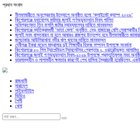
প্রধান সংবাদ
নীলফামারীতে অনুপ্রেরণার উদ্যোগে অনুষ্ঠিত হলো ‘ক্লাইমেট ক্যাম্প ২০২৬’
কিশোরগঞ্জে যথাযোগ্য মর্যাদায় জুলাই গণঅভ্যুত্থান দিবস পালিত
অধিগ্রহণকৃত তিন ফসলি জমির ন্যায্যমূল্যের দাবিতে মানববন্ধন
কিশোরগঞ্জে ব্যতিক্রমধর্মী ‘ভাতা মেলা’ অনুষ্ঠিত, দেড় হাজারের বেশি সেবাপ্রার্থীর 
জুলাই সনদ বাস্তবায়ন না হলে আবারও রাজপথ উত্তপ্ত হবে নীলফামারীতে জামায়া
জলঢাকায় আউলিয়াখানা নদীর খাল খননের দাবিতে মানববন্ধন
দেবীগঞ্জ ইকরা মডেল মাদ্রাসার দুই শিক্ষার্থীর হিফজ সম্পন্ন উপলক্ষে সংবর্ধনা
কিশোরগঞ্জে ৮০ পিস ট্যাপেন্টাডল ট্যাবলেটসহ গ্রেপ্তার ২, ওয়ারেন্টভুক্ত আসাম
কিশোরগঞ্জে জুলাই গণঅভ্যুত্থান দিবস-২০২৬ উপলক্ষে প্রস্তুতিমূলক সভা অনুষ্ঠ
ভারসাম্যহীন ও লাগামহীন ক্ষমতার কারণেই শেখ হাসিনা স্বৈরাচারী হয়েছিলেন, এক
রাজধানী
সারাদেশ
লাইফস্টাইল
ভিডিও
শৈলী
খেলা