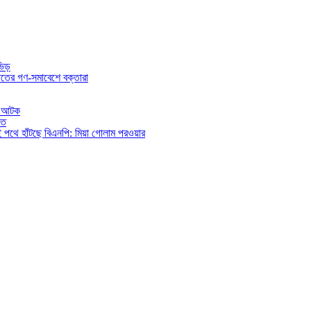
ভিড়
তের গণ-সমাবেশে বক্তারা
িও আটক
িত
ই পথে হাঁটছে বিএনপি: মিয়া গোলাম পরওয়ার