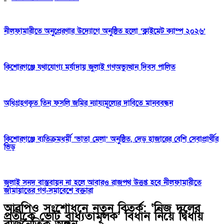
নীলফামারীতে অনুপ্রেরণার উদ্যোগে অনুষ্ঠিত হলো ‘ক্লাইমেট ক্যাম্প ২০২৬’
কিশোরগঞ্জে যথাযোগ্য মর্যাদায় জুলাই গণঅভ্যুত্থান দিবস পালিত
অধিগ্রহণকৃত তিন ফসলি জমির ন্যায্যমূল্যের দাবিতে মানববন্ধন
কিশোরগঞ্জে ব্যতিক্রমধর্মী ‘ভাতা মেলা’ অনুষ্ঠিত, দেড় হাজারের বেশি সেবাপ্রার্থীর
ভিড়
জুলাই সনদ বাস্তবায়ন না হলে আবারও রাজপথ উত্তপ্ত হবে নীলফামারীতে
জামায়াতের গণ-সমাবেশে বক্তারা
আরপিও সংশোধনে নতুন বিতর্ক: ‘নিজ দলের
প্রতীকে ভোট বাধ্যতামূলক’ বিধান নিয়ে দ্বিধায়