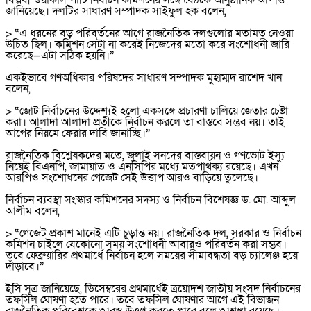
বিপ্লবী ওয়ার্কার্স পার্টি নির্বাচন কমিশনের সঙ্গে বৈঠকে আনুষ্ঠানিক আপত্তি
জানিয়েছে। দলটির সাধারণ সম্পাদক সাইফুল হক বলেন,
> “এ ধরনের বড় পরিবর্তনের আগে রাজনৈতিক দলগুলোর মতামত নেওয়া
উচিত ছিল। কমিশন সেটা না করেই নিজেদের মতো করে সংশোধনী জারি
করেছে—এটা সঠিক হয়নি।”
একইভাবে গণঅধিকার পরিষদের সাধারণ সম্পাদক মুহাম্মদ রাশেদ খান
বলেন,
> “জোট নির্বাচনের উদ্দেশ্যই হলো একসঙ্গে প্রচারণা চালিয়ে জেতার চেষ্টা
করা। আলাদা আলাদা প্রতীকে নির্বাচন করলে তা বাস্তবে সম্ভব নয়। তাই
আগের নিয়মে ফেরার দাবি জানাচ্ছি।”
রাজনৈতিক বিশ্লেষকদের মতে, জুলাই সনদের বাস্তবায়ন ও গণভোট ইস্যু
নিয়েই বিএনপি, জামায়াত ও এনসিপির মধ্যে মতপার্থক্য রয়েছে। এখন
আরপিও সংশোধনের গেজেট সেই উত্তাপ আরও বাড়িয়ে তুলেছে।
নির্বাচন ব্যবস্থা সংস্কার কমিশনের সদস্য ও নির্বাচন বিশেষজ্ঞ ড. মো. আব্দুল
আলীম বলেন,
> “গেজেট প্রকাশ মানেই এটি চূড়ান্ত নয়। রাজনৈতিক দল, সরকার ও নির্বাচন
কমিশন চাইলে যেকোনো সময় সংশোধনী আবারও পরিবর্তন করা সম্ভব।
তবে ফেব্রুয়ারির প্রথমার্ধে নির্বাচন হলে সময়ের সীমাবদ্ধতা বড় চ্যালেঞ্জ হয়ে
দাঁড়াবে।”
ইসি সূত্র জানিয়েছে, ডিসেম্বরের প্রথমার্ধেই ত্রয়োদশ জাতীয় সংসদ নির্বাচনের
তফসিল ঘোষণা হতে পারে। তবে তফসিল ঘোষণার আগে এই বিভাজন