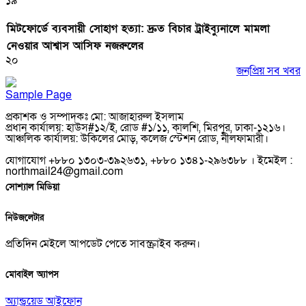
১৯
মিটফোর্ডে ব্যবসায়ী সোহাগ হত্যা: দ্রুত বিচার ট্রাইব্যুনালে মামলা
নেওয়ার আশ্বাস আসিফ নজরুলের
২০
জনপ্রিয় সব খবর
Sample Page
প্রকাশক ও সম্পাদকঃ মো: আজাহারুল ইসলাম
প্রধান কার্যালয়: হাউস#১২/ই, রোড #১/১১, কালশি, মিরপুর, ঢাকা-১২১৬।
আঞ্চলিক কার্যালয়: উকিলের মোড়, কলেজ স্টেশন রোড, নীলফামারী।
যোগাযোগ +৮৮০ ১৩০৩-৩৯২৬৩১, +৮৮০ ১৩৪১-২৯৬৩৮৮ । ইমেইল :
northmail24@gmail.com
সোশ্যাল মিডিয়া
নিউজলেটার
প্রতিদিন মেইলে আপডেট পেতে সাবস্ক্রাইব করুন।
মোবাইল অ্যাপস
অ্যান্ড্রয়েড
আইফোন