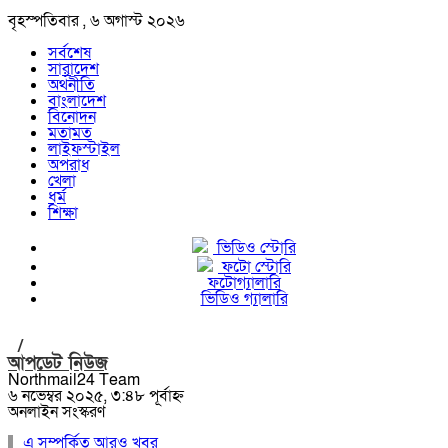
বৃহস্পতিবার , ৬ অগাস্ট ২০২৬
সর্বশেষ
সারাদেশ
অর্থনীতি
বাংলাদেশ
বিনোদন
মতামত
লাইফস্টাইল
অপরাধ
খেলা
ধর্ম
শিক্ষা
ভিডিও স্টোরি
ফটো স্টোরি
ফটোগ্যালারি
ভিডিও গ্যালারি
/
আপডেট নিউজ
Northmail24 Team
৬ নভেম্বর ২০২৫, ৩:৪৮ পূর্বাহ্ন
অনলাইন সংস্করণ
এ সম্পর্কিত আরও খবর