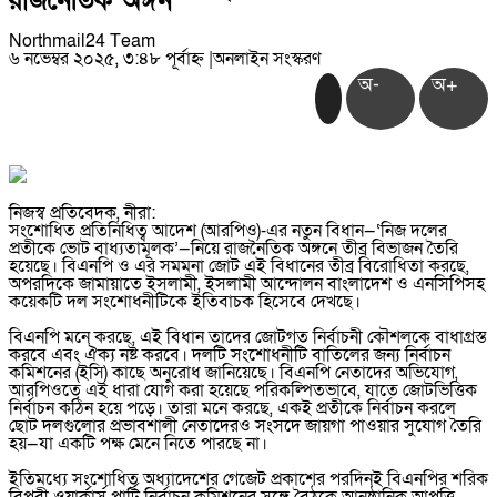
রাজনৈতিক অঙ্গন
Northmail24 Team
৬ নভেম্বর ২০২৫, ৩:৪৮ পূর্বাহ্ন
|
অনলাইন সংস্করণ
অ-
অ+
নিজস্ব প্রতিবেদক, নীরা:
সংশোধিত প্রতিনিধিত্ব আদেশ (আরপিও)-এর নতুন বিধান—‘নিজ দলের
প্রতীকে ভোট বাধ্যতামূলক’—নিয়ে রাজনৈতিক অঙ্গনে তীব্র বিভাজন তৈরি
হয়েছে। বিএনপি ও এর সমমনা জোট এই বিধানের তীব্র বিরোধিতা করছে,
অপরদিকে জামায়াতে ইসলামী, ইসলামী আন্দোলন বাংলাদেশ ও এনসিপিসহ
কয়েকটি দল সংশোধনীটিকে ইতিবাচক হিসেবে দেখছে।
বিএনপি মনে করছে, এই বিধান তাদের জোটগত নির্বাচনী কৌশলকে বাধাগ্রস্ত
করবে এবং ঐক্য নষ্ট করবে। দলটি সংশোধনীটি বাতিলের জন্য নির্বাচন
কমিশনের (ইসি) কাছে অনুরোধ জানিয়েছে। বিএনপি নেতাদের অভিযোগ,
আরপিওতে এই ধারা যোগ করা হয়েছে পরিকল্পিতভাবে, যাতে জোটভিত্তিক
নির্বাচন কঠিন হয়ে পড়ে। তারা মনে করছে, একই প্রতীকে নির্বাচন করলে
ছোট দলগুলোর প্রভাবশালী নেতাদেরও সংসদে জায়গা পাওয়ার সুযোগ তৈরি
হয়—যা একটি পক্ষ মেনে নিতে পারছে না।
ইতিমধ্যে সংশোধিত অধ্যাদেশের গেজেট প্রকাশের পরদিনই বিএনপির শরিক