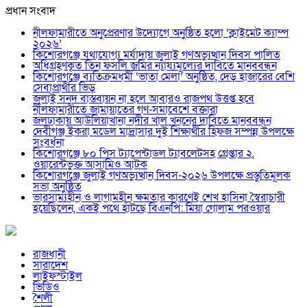
প্রধান সংবাদ
নীলফামারীতে অনুপ্রেরণার উদ্যোগে অনুষ্ঠিত হলো ‘ক্লাইমেট ক্যাম্প
২০২৬’
কিশোরগঞ্জে যথাযোগ্য মর্যাদায় জুলাই গণঅভ্যুত্থান দিবস পালিত
অধিগ্রহণকৃত তিন ফসলি জমির ন্যায্যমূল্যের দাবিতে মানববন্ধন
কিশোরগঞ্জে ব্যতিক্রমধর্মী ‘ভাতা মেলা’ অনুষ্ঠিত, দেড় হাজারের বেশি
সেবাপ্রার্থীর ভিড়
জুলাই সনদ বাস্তবায়ন না হলে আবারও রাজপথ উত্তপ্ত হবে
নীলফামারীতে জামায়াতের গণ-সমাবেশে বক্তারা
জলঢাকায় আউলিয়াখানা নদীর খাল খননের দাবিতে মানববন্ধন
দেবীগঞ্জ ইকরা মডেল মাদ্রাসার দুই শিক্ষার্থীর হিফজ সম্পন্ন উপলক্ষে
সংবর্ধনা
কিশোরগঞ্জে ৮০ পিস ট্যাপেন্টাডল ট্যাবলেটসহ গ্রেপ্তার ২,
ওয়ারেন্টভুক্ত আসামিও আটক
কিশোরগঞ্জে জুলাই গণঅভ্যুত্থান দিবস-২০২৬ উপলক্ষে প্রস্তুতিমূলক
সভা অনুষ্ঠিত
ভারসাম্যহীন ও লাগামহীন ক্ষমতার কারণেই শেখ হাসিনা স্বৈরাচারী
হয়েছিলেন, একই পথে হাঁটছে বিএনপি: মিয়া গোলাম পরওয়ার
রাজধানী
সারাদেশ
লাইফস্টাইল
ভিডিও
শৈলী