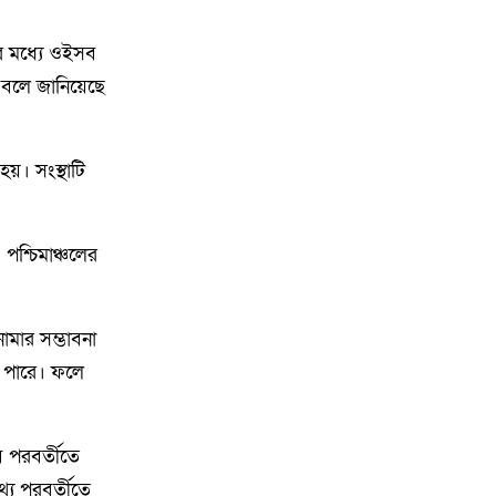
৮
কিশোরগঞ্জে ৮০ পিস ট্যাপেন্টাডল
ট্যাবলেটসহ গ্রেপ্তার ২, ওয়ারেন্টভুক্ত
র মধ্যে ওইসব
আসামিও আটক
ে বলে জানিয়েছে
৯
কিশোরগঞ্জে জুলাই গণঅভ্যুত্থান
দিবস-২০২৬ উপলক্ষে প্রস্তুতিমূলক
য়। সংস্থাটি
সভা অনুষ্ঠিত
১০
ভারসাম্যহীন ও লাগামহীন ক্ষমতার
 পশ্চিমাঞ্চলের
কারণেই শেখ হাসিনা স্বৈরাচারী
হয়েছিলেন, একই পথে হাঁটছে
বিএনপি: মিয়া গোলাম পরওয়ার
ামার সম্ভাবনা
ে পারে। ফলে
১১
দেবীগঞ্জে ইউপি চেয়ারম্যানের বিরুদ্ধে
বৈধ ওয়ারিশদের বঞ্চিত করে পালিত
কন্যাকে ওয়ারিশ সনদ দেওয়ার
 পরবর্তীতে
অভিযোগ
্য পরবর্তীতে