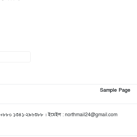
১২
২০২৫ সালের প্রশ্নে ২০২৬ সালের
এইচএসসি পরীক্ষা: তদন্তে ৩
সদস্যের কমিটি
১৩
কিশোরগঞ্জে গাঁজা সেবনের দায়ে
যুবকের ৭ দিনের কারাদণ্ড
১৪
পৌনে ২ ঘন্টা ধরে ২০২৫ সালের
প্রশ্নপত্রে নেওয়া হলো ২০২৬ এর
এইচএসসি পরীক্ষা
Sample Page
১৫
প্রাথমিক শিক্ষায় স্কুল ফিডিং: পুষ্টি,
উপস্থিতি ও মেধার বিকাশ
+৮৮০ ১৩৪১-২৯৬৩৮৮ । ইমেইল : northmail24@gmail.com
১৬