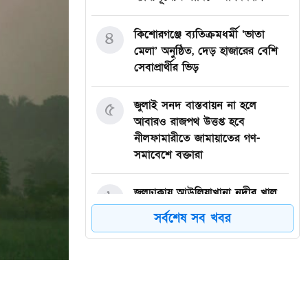
৪
কিশোরগঞ্জে ব্যতিক্রমধর্মী ‘ভাতা
মেলা’ অনুষ্ঠিত, দেড় হাজারের বেশি
সেবাপ্রার্থীর ভিড়
৫
জুলাই সনদ বাস্তবায়ন না হলে
আবারও রাজপথ উত্তপ্ত হবে
নীলফামারীতে জামায়াতের গণ-
সমাবেশে বক্তারা
৬
জলঢাকায় আউলিয়াখানা নদীর খাল
খননের দাবিতে মানববন্ধন
সর্বশেষ সব খবর
৭
দেবীগঞ্জ ইকরা মডেল মাদ্রাসার দুই
শিক্ষার্থীর হিফজ সম্পন্ন উপলক্ষে
সংবর্ধনা