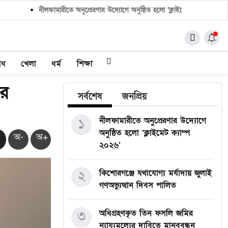
নীলফামারীতে অনুপ্রেরণার উদ্যোগে অনুষ্ঠিত হলো ‘ক্লাইমেট ক্যাম্প ২০২৬’
াধ
খেলা
ধর্ম
শিক্ষা
ের
সর্বশেষ
জনপ্রিয়
১
নীলফামারীতে অনুপ্রেরণার উদ্যোগে
অনুষ্ঠিত হলো ‘ক্লাইমেট ক্যাম্প
অ-
অ+
২০২৬’
২
কিশোরগঞ্জে যথাযোগ্য মর্যাদায় জুলাই
গণঅভ্যুত্থান দিবস পালিত
৩
অধিগ্রহণকৃত তিন ফসলি জমির
ন্যায্যমূল্যের দাবিতে মানববন্ধন