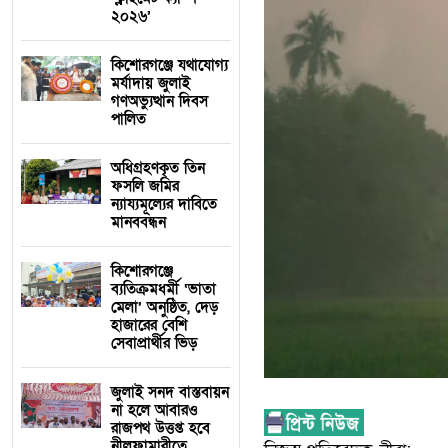
২০২৬’
কিশোরগঞ্জে যথাযোগ্য
মর্যাদায় জুলাই
গণঅভ্যুত্থান দিবস
পালিত
অধিগ্রহণকৃত তিন
ফসলি জমির
ন্যায্যমূল্যের দাবিতে
মানববন্ধন
কিশোরগঞ্জে
ব্যতিক্রমধর্মী ‘ভাতা
মেলা’ অনুষ্ঠিত, দেড়
হাজারের বেশি
সেবাপ্রার্থীর ভিড়
জুলাই সনদ বাস্তবায়ন
না হলে আবারও
রাজপথ উত্তপ্ত হবে
নীলফামারীতে