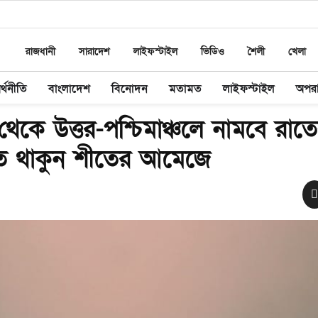
রাজধানী
সারাদেশ
লাইফস্টাইল
ভিডিও
শৈলী
খেলা
র্থনীতি
বাংলাদেশ
বিনোদন
মতামত
লাইফস্টাইল
অপর
থেকে উত্তর-পশ্চিমাঞ্চলে নামবে রাত
স্তুত থাকুন শীতের আমেজে