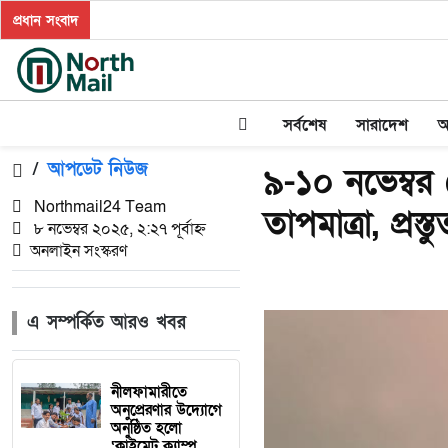
প্রধান সংবাদ
সর্বশেষ
সারাদেশ
অ
/
আপডেট নিউজ
৯-১০ নভেম্বর 
Northmail24 Team
তাপমাত্রা, প্র
৮ নভেম্বর ২০২৫, ২:২৭ পূর্বাহ্ন
অনলাইন সংস্করণ
এ সম্পর্কিত আরও খবর
নীলফামারীতে
অনুপ্রেরণার উদ্যোগে
অনুষ্ঠিত হলো
‘ক্লাইমেট ক্যাম্প