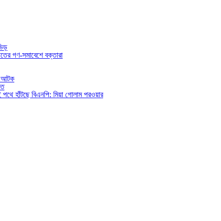
ভিড়
তের গণ-সমাবেশে বক্তারা
িও আটক
িত
ই পথে হাঁটছে বিএনপি: মিয়া গোলাম পরওয়ার