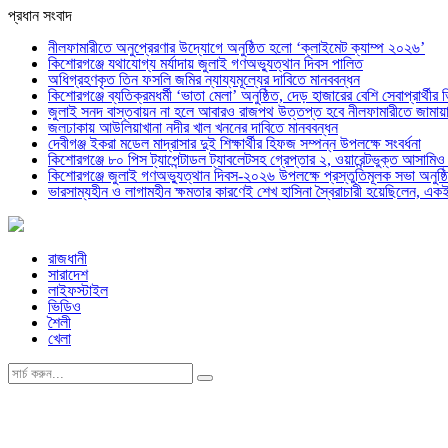
প্রধান সংবাদ
নীলফামারীতে অনুপ্রেরণার উদ্যোগে অনুষ্ঠিত হলো ‘ক্লাইমেট ক্যাম্প ২০২৬’
কিশোরগঞ্জে যথাযোগ্য মর্যাদায় জুলাই গণঅভ্যুত্থান দিবস পালিত
অধিগ্রহণকৃত তিন ফসলি জমির ন্যায্যমূল্যের দাবিতে মানববন্ধন
কিশোরগঞ্জে ব্যতিক্রমধর্মী ‘ভাতা মেলা’ অনুষ্ঠিত, দেড় হাজারের বেশি সেবাপ্রার্থীর 
জুলাই সনদ বাস্তবায়ন না হলে আবারও রাজপথ উত্তপ্ত হবে নীলফামারীতে জামায়া
জলঢাকায় আউলিয়াখানা নদীর খাল খননের দাবিতে মানববন্ধন
দেবীগঞ্জ ইকরা মডেল মাদ্রাসার দুই শিক্ষার্থীর হিফজ সম্পন্ন উপলক্ষে সংবর্ধনা
কিশোরগঞ্জে ৮০ পিস ট্যাপেন্টাডল ট্যাবলেটসহ গ্রেপ্তার ২, ওয়ারেন্টভুক্ত আসাম
কিশোরগঞ্জে জুলাই গণঅভ্যুত্থান দিবস-২০২৬ উপলক্ষে প্রস্তুতিমূলক সভা অনুষ্ঠ
ভারসাম্যহীন ও লাগামহীন ক্ষমতার কারণেই শেখ হাসিনা স্বৈরাচারী হয়েছিলেন, এক
রাজধানী
সারাদেশ
লাইফস্টাইল
ভিডিও
শৈলী
খেলা