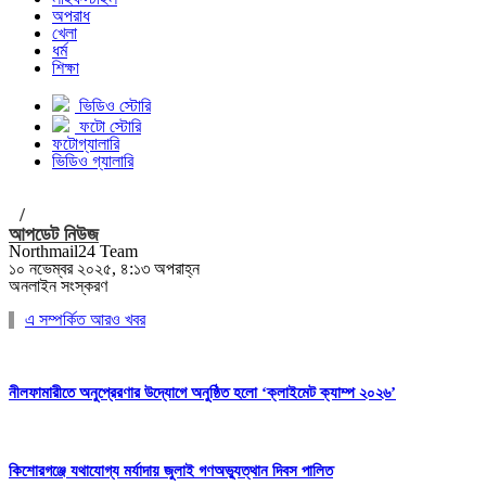
অপরাধ
খেলা
ধর্ম
শিক্ষা
ভিডিও স্টোরি
ফটো স্টোরি
ফটোগ্যালারি
ভিডিও গ্যালারি
/
আপডেট নিউজ
Northmail24 Team
১০ নভেম্বর ২০২৫, ৪:১৩ অপরাহ্ন
অনলাইন সংস্করণ
এ সম্পর্কিত আরও খবর
নীলফামারীতে অনুপ্রেরণার উদ্যোগে অনুষ্ঠিত হলো ‘ক্লাইমেট ক্যাম্প ২০২৬’
কিশোরগঞ্জে যথাযোগ্য মর্যাদায় জুলাই গণঅভ্যুত্থান দিবস পালিত