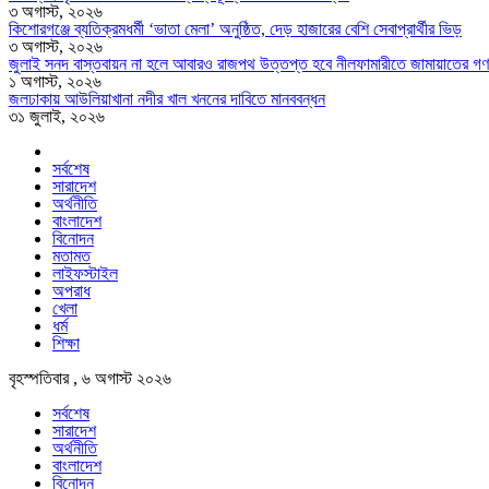
৩ অগাস্ট, ২০২৬
কিশোরগঞ্জে ব্যতিক্রমধর্মী ‘ভাতা মেলা’ অনুষ্ঠিত, দেড় হাজারের বেশি সেবাপ্রার্থীর ভিড়
৩ অগাস্ট, ২০২৬
জুলাই সনদ বাস্তবায়ন না হলে আবারও রাজপথ উত্তপ্ত হবে নীলফামারীতে জামায়াতের গণ
১ অগাস্ট, ২০২৬
জলঢাকায় আউলিয়াখানা নদীর খাল খননের দাবিতে মানববন্ধন
৩১ জুলাই, ২০২৬
সর্বশেষ
সারাদেশ
অর্থনীতি
বাংলাদেশ
বিনোদন
মতামত
লাইফস্টাইল
অপরাধ
খেলা
ধর্ম
শিক্ষা
বৃহস্পতিবার , ৬ অগাস্ট ২০২৬
সর্বশেষ
সারাদেশ
অর্থনীতি
বাংলাদেশ
বিনোদন