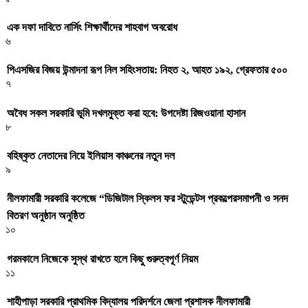
এক দফা দাবিতে নার্সিং শিক্ষার্থীদের শাহবাগ অবরোধ
৬
পিএসজির বিজয় উন্মাদনা রূপ নিল সহিংসতায়: নিহত ২, আহত ১৯২, গ্রেফতার ৫০০
৭
অবৈধ সকল সরকারি ভূমি দখলমুক্ত করা হবে: উপদেষ্টা রিজওয়ানা হাসান
৮
বহিষ্কৃত নেতাদের নিয়ে ইলিয়াস কাঞ্চনের নতুন দল
৯
নীলফামারী সরকারি কলেজে “ডিজিটাল স্কিলস ফর স্টুডেন্টস প্রকল্পেরসমাপনী ও সনদ
বিতরণ অনুষ্ঠান অনুষ্ঠিত
১০
গরমকালে নিজেকে সুস্থ রাখতে হলে কিছু গুরুত্বপূর্ণ নিয়ম
১১
শাহীপাড়া সরকারি প্রাথমিক বিদ্যালয় পরিদর্শনে জেলা প্রশাসক নীলফামারী