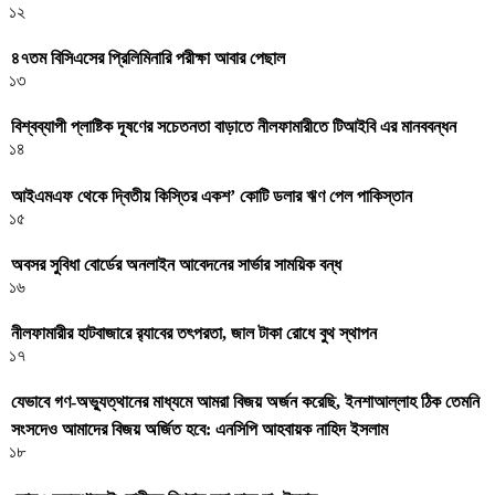
১২
৪৭তম বিসিএসের প্রিলিমিনারি পরীক্ষা আবার পেছাল
১৩
বিশ্বব্যাপী প্লাষ্টিক দূষণের সচেতনতা বাড়াতে নীলফামারীতে টিআইবি এর মানববন্ধন
১৪
আইএমএফ থেকে দ্বিতীয় কিস্তির একশ’ কোটি ডলার ঋণ পেল পাকিস্তান
১৫
অবসর সুবিধা বোর্ডের অনলাইন আবেদনের সার্ভার সাময়িক বন্ধ
১৬
নীলফামারীর হাটবাজারে র‌্যাবের তৎপরতা, জাল টাকা রোধে বুথ স্থাপন
১৭
যেভাবে গণ-অভ্যুত্থানের মাধ্যমে আমরা বিজয় অর্জন করেছি, ইনশাআল্লাহ ঠিক তেমনি
সংসদেও আমাদের বিজয় অর্জিত হবে: এনসিপি আহবায়ক নাহিদ ইসলাম
১৮