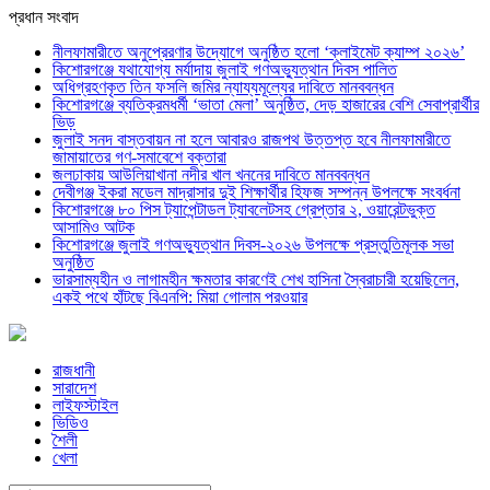
প্রধান সংবাদ
নীলফামারীতে অনুপ্রেরণার উদ্যোগে অনুষ্ঠিত হলো ‘ক্লাইমেট ক্যাম্প ২০২৬’
কিশোরগঞ্জে যথাযোগ্য মর্যাদায় জুলাই গণঅভ্যুত্থান দিবস পালিত
অধিগ্রহণকৃত তিন ফসলি জমির ন্যায্যমূল্যের দাবিতে মানববন্ধন
কিশোরগঞ্জে ব্যতিক্রমধর্মী ‘ভাতা মেলা’ অনুষ্ঠিত, দেড় হাজারের বেশি সেবাপ্রার্থীর
ভিড়
জুলাই সনদ বাস্তবায়ন না হলে আবারও রাজপথ উত্তপ্ত হবে নীলফামারীতে
জামায়াতের গণ-সমাবেশে বক্তারা
জলঢাকায় আউলিয়াখানা নদীর খাল খননের দাবিতে মানববন্ধন
দেবীগঞ্জ ইকরা মডেল মাদ্রাসার দুই শিক্ষার্থীর হিফজ সম্পন্ন উপলক্ষে সংবর্ধনা
কিশোরগঞ্জে ৮০ পিস ট্যাপেন্টাডল ট্যাবলেটসহ গ্রেপ্তার ২, ওয়ারেন্টভুক্ত
আসামিও আটক
কিশোরগঞ্জে জুলাই গণঅভ্যুত্থান দিবস-২০২৬ উপলক্ষে প্রস্তুতিমূলক সভা
অনুষ্ঠিত
ভারসাম্যহীন ও লাগামহীন ক্ষমতার কারণেই শেখ হাসিনা স্বৈরাচারী হয়েছিলেন,
একই পথে হাঁটছে বিএনপি: মিয়া গোলাম পরওয়ার
রাজধানী
সারাদেশ
লাইফস্টাইল
ভিডিও
শৈলী
খেলা