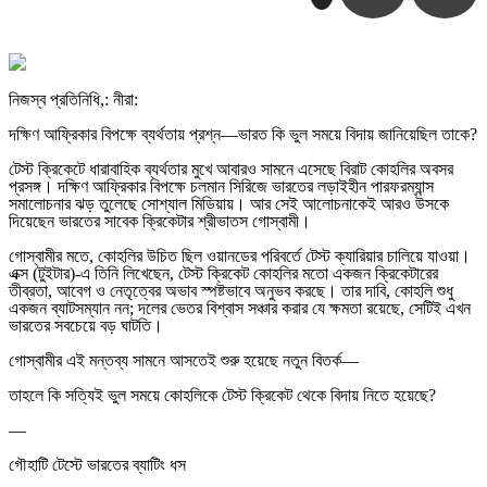
নিজস্ব প্রতিনিধি,: নীরা:
দক্ষিণ আফ্রিকার বিপক্ষে ব্যর্থতায় প্রশ্ন—ভারত কি ভুল সময়ে বিদায় জানিয়েছিল তাকে?
টেস্ট ক্রিকেটে ধারাবাহিক ব্যর্থতার মুখে আবারও সামনে এসেছে বিরাট কোহলির অবসর
প্রসঙ্গ। দক্ষিণ আফ্রিকার বিপক্ষে চলমান সিরিজে ভারতের লড়াইহীন পারফরম্যান্স
সমালোচনার ঝড় তুলেছে সোশ্যাল মিডিয়ায়। আর সেই আলোচনাকেই আরও উসকে
দিয়েছেন ভারতের সাবেক ক্রিকেটার শ্রীভাতস গোস্বামী।
গোস্বামীর মতে, কোহলির উচিত ছিল ওয়ানডের পরিবর্তে টেস্ট ক্যারিয়ার চালিয়ে যাওয়া।
এক্স (টুইটার)-এ তিনি লিখেছেন, টেস্ট ক্রিকেট কোহলির মতো একজন ক্রিকেটারের
তীব্রতা, আবেগ ও নেতৃত্বের অভাব স্পষ্টভাবে অনুভব করছে। তার দাবি, কোহলি শুধু
একজন ব্যাটসম্যান নন; দলের ভেতর বিশ্বাস সঞ্চার করার যে ক্ষমতা রয়েছে, সেটিই এখন
ভারতের সবচেয়ে বড় ঘাটতি।
গোস্বামীর এই মন্তব্য সামনে আসতেই শুরু হয়েছে নতুন বিতর্ক—
তাহলে কি সত্যিই ভুল সময়ে কোহলিকে টেস্ট ক্রিকেট থেকে বিদায় নিতে হয়েছে?
—
গৌহাটি টেস্টে ভারতের ব্যাটিং ধস