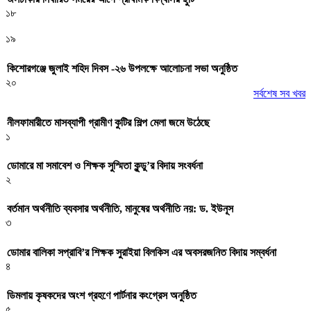
১৮
১৯
কিশোরগঞ্জে জুলাই শহিদ দিবস -২৬ উপলক্ষে আলোচনা সভা অনুষ্ঠিত
২০
সর্বশেষ সব খবর
নীলফামারীতে মাসব্যাপী গ্রামীণ কুটির শিল্প মেলা জমে উঠেছে
১
ডোমারে মা সমাবেশ ও শিক্ষক সুস্মিতা কুন্ডু’র বিদায় সংবর্ধনা
২
বর্তমান অর্থনীতি ব্যবসার অর্থনীতি, মানুষের অর্থনীতি নয়: ড. ইউনূস
৩
ডোমার বালিকা সপ্রাবি’র শিক্ষক সুরাইয়া বিলকিস এর অবসরজনিত বিদায় সম্বর্ধনা
৪
ডিমলায় কৃষকদের অংশ গ্রহণে পার্টনার কংগ্রেস অনুষ্ঠিত
৫