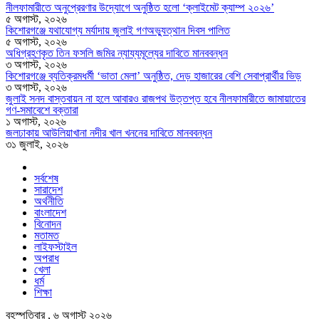
নীলফামারীতে অনুপ্রেরণার উদ্যোগে অনুষ্ঠিত হলো ‘ক্লাইমেট ক্যাম্প ২০২৬’
৫ অগাস্ট, ২০২৬
কিশোরগঞ্জে যথাযোগ্য মর্যাদায় জুলাই গণঅভ্যুত্থান দিবস পালিত
৫ অগাস্ট, ২০২৬
অধিগ্রহণকৃত তিন ফসলি জমির ন্যায্যমূল্যের দাবিতে মানববন্ধন
৩ অগাস্ট, ২০২৬
কিশোরগঞ্জে ব্যতিক্রমধর্মী ‘ভাতা মেলা’ অনুষ্ঠিত, দেড় হাজারের বেশি সেবাপ্রার্থীর ভিড়
৩ অগাস্ট, ২০২৬
জুলাই সনদ বাস্তবায়ন না হলে আবারও রাজপথ উত্তপ্ত হবে নীলফামারীতে জামায়াতের
গণ-সমাবেশে বক্তারা
১ অগাস্ট, ২০২৬
জলঢাকায় আউলিয়াখানা নদীর খাল খননের দাবিতে মানববন্ধন
৩১ জুলাই, ২০২৬
সর্বশেষ
সারাদেশ
অর্থনীতি
বাংলাদেশ
বিনোদন
মতামত
লাইফস্টাইল
অপরাধ
খেলা
ধর্ম
শিক্ষা
বৃহস্পতিবার , ৬ অগাস্ট ২০২৬