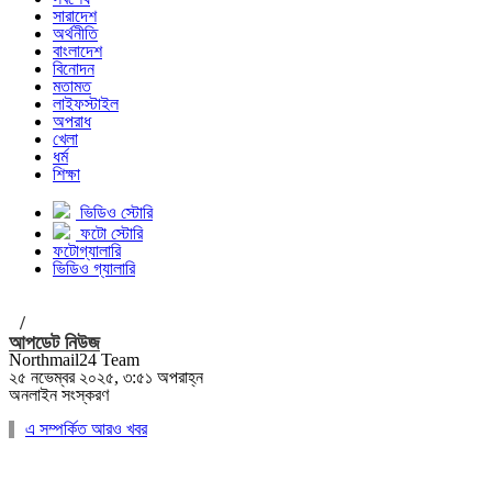
সারাদেশ
অর্থনীতি
বাংলাদেশ
বিনোদন
মতামত
লাইফস্টাইল
অপরাধ
খেলা
ধর্ম
শিক্ষা
ভিডিও স্টোরি
ফটো স্টোরি
ফটোগ্যালারি
ভিডিও গ্যালারি
/
আপডেট নিউজ
Northmail24 Team
২৫ নভেম্বর ২০২৫, ৩:৫১ অপরাহ্ন
অনলাইন সংস্করণ
এ সম্পর্কিত আরও খবর