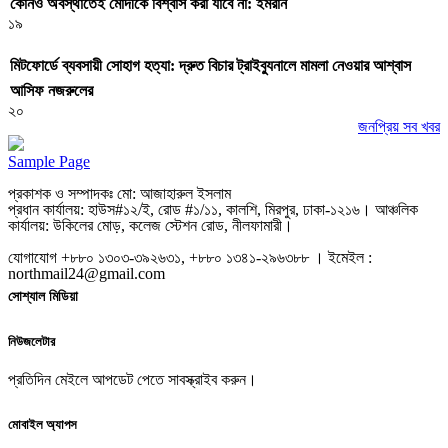
কোনও অবস্থাতেই মোদীকে বিশ্বাস করা যাবে না: ইমরান
১৯
মিটফোর্ডে ব্যবসায়ী সোহাগ হত্যা: দ্রুত বিচার ট্রাইব্যুনালে মামলা নেওয়ার আশ্বাস
আসিফ নজরুলের
২০
জনপ্রিয় সব খবর
Sample Page
প্রকাশক ও সম্পাদকঃ মো: আজাহারুল ইসলাম
প্রধান কার্যালয়: হাউস#১২/ই, রোড #১/১১, কালশি, মিরপুর, ঢাকা-১২১৬। আঞ্চলিক
কার্যালয়: উকিলের মোড়, কলেজ স্টেশন রোড, নীলফামারী।
যোগাযোগ +৮৮০ ১৩০৩-৩৯২৬৩১, +৮৮০ ১৩৪১-২৯৬৩৮৮ । ইমেইল :
northmail24@gmail.com
সোশ্যাল মিডিয়া
নিউজলেটার
প্রতিদিন মেইলে আপডেট পেতে সাবস্ক্রাইব করুন।
মোবাইল অ্যাপস