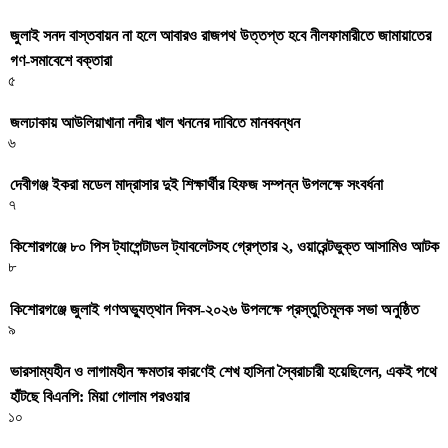
জুলাই সনদ বাস্তবায়ন না হলে আবারও রাজপথ উত্তপ্ত হবে নীলফামারীতে জামায়াতের
গণ-সমাবেশে বক্তারা
৫
জলঢাকায় আউলিয়াখানা নদীর খাল খননের দাবিতে মানববন্ধন
৬
দেবীগঞ্জ ইকরা মডেল মাদ্রাসার দুই শিক্ষার্থীর হিফজ সম্পন্ন উপলক্ষে সংবর্ধনা
৭
কিশোরগঞ্জে ৮০ পিস ট্যাপেন্টাডল ট্যাবলেটসহ গ্রেপ্তার ২, ওয়ারেন্টভুক্ত আসামিও আটক
৮
কিশোরগঞ্জে জুলাই গণঅভ্যুত্থান দিবস-২০২৬ উপলক্ষে প্রস্তুতিমূলক সভা অনুষ্ঠিত
৯
ভারসাম্যহীন ও লাগামহীন ক্ষমতার কারণেই শেখ হাসিনা স্বৈরাচারী হয়েছিলেন, একই পথে
হাঁটছে বিএনপি: মিয়া গোলাম পরওয়ার
১০