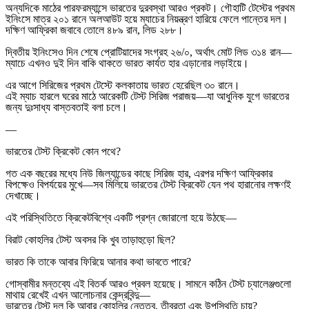
অন্যদিকে মাঠের পারফরম্যান্সে ভারতের দুরবস্থা আরও প্রকট। গৌহাটি টেস্টের প্রথম
ইনিংসে মাত্র ২০১ রানে অলআউট হয়ে ম্যাচের নিয়ন্ত্রণ হারিয়ে ফেলে পান্তের দল।
দক্ষিণ আফ্রিকা জবাবে তোলে ৪৮৯ রান, লিড ২৮৮।
দ্বিতীয় ইনিংসেও দিন শেষে প্রোটিয়াদের সংগ্রহ ২৬/০, অর্থাৎ মোট লিড ৩১৪ রান—
ম্যাচে এখনও দুই দিন বাকি থাকতে ভারত কার্যত হার এড়ানোর লড়াইয়ে।
এর আগে সিরিজের প্রথম টেস্টে কলকাতায় ভারত হেরেছিল ৩০ রানে।
এই ম্যাচ হারলে ঘরের মাঠে আরেকটি টেস্ট সিরিজ পরাজয়—যা আধুনিক যুগে ভারতের
জন্য দুঃসাধ্য বাস্তবতাই বলা চলে।
—
ভারতের টেস্ট ক্রিকেট কোন পথে?
গত এক বছরের মধ্যে নিউ জিল্যান্ডের কাছে সিরিজ হার, এরপর দক্ষিণ আফ্রিকার
বিপক্ষেও বিপর্যয়ের মুখে—সব মিলিয়ে ভারতের টেস্ট ক্রিকেট যেন পথ হারানোর লক্ষণই
দেখাচ্ছে।
এই পরিস্থিতিতে ক্রিকেটবিশ্বে একটি প্রশ্ন জোরালো হয়ে উঠছে—
বিরাট কোহলির টেস্ট অবসর কি খুব তাড়াহুড়ো ছিল?
ভারত কি তাকে আবার ফিরিয়ে আনার কথা ভাবতে পারে?
গোস্বামীর মন্তব্যে এই বিতর্ক আরও প্রবল হয়েছে। সামনে কঠিন টেস্ট চ্যালেঞ্জগুলো
মাথায় রেখেই এখন আলোচনার কেন্দ্রবিন্দু—
ভারতের টেস্ট দল কি আবার কোহলির নেতৃত্ব, তীব্রতা এবং উপস্থিতি চায়?