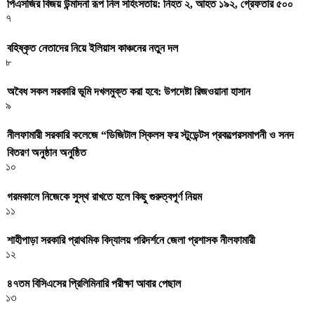
পিএসজির বিজয় উন্মাদনা রূপ নিল সহিংসতায়: নিহত ২, আহত ১৯২, গ্রেফতার ৫০০
৭
বহিষ্কৃত নেতাদের নিয়ে ইলিয়াস কাঞ্চনের নতুন দল
৮
অবৈধ সকল সরকারি ভূমি দখলমুক্ত করা হবে: উপদেষ্টা রিজওয়ানা হাসান
৯
নীলফামারী সরকারি কলেজে “ডিজিটাল স্কিলস ফর স্টুডেন্টস প্রকল্পেরসমাপনী ও সনদ
বিতরণ অনুষ্ঠান অনুষ্ঠিত
১০
গরমকালে নিজেকে সুস্থ রাখতে হলে কিছু গুরুত্বপূর্ণ নিয়ম
১১
শাহীপাড়া সরকারি প্রাথমিক বিদ্যালয় পরিদর্শনে জেলা প্রশাসক নীলফামারী
১২
৪৭তম বিসিএসের প্রিলিমিনারি পরীক্ষা আবার পেছাল
১৩