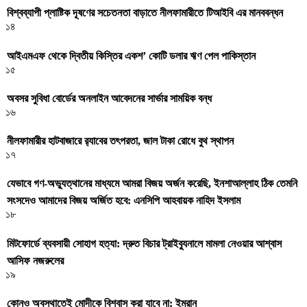
বিশ্বব্যাপী প্লাষ্টিক দূষণের সচেতনতা বাড়াতে নীলফামারীতে টিআইবি এর মানববন্ধন
১৪
আইএমএফ থেকে দ্বিতীয় কিস্তির একশ’ কোটি ডলার ঋণ পেল পাকিস্তান
১৫
অবসর সুবিধা বোর্ডের অনলাইন আবেদনের সার্ভার সাময়িক বন্ধ
১৬
নীলফামারীর হাটবাজারে র‌্যাবের তৎপরতা, জাল টাকা রোধে বুথ স্থাপন
১৭
যেভাবে গণ-অভ্যুত্থানের মাধ্যমে আমরা বিজয় অর্জন করেছি, ইনশাআল্লাহ ঠিক তেমনি
সংসদেও আমাদের বিজয় অর্জিত হবে: এনসিপি আহবায়ক নাহিদ ইসলাম
১৮
মিটফোর্ডে ব্যবসায়ী সোহাগ হত্যা: দ্রুত বিচার ট্রাইব্যুনালে মামলা নেওয়ার আশ্বাস
আসিফ নজরুলের
১৯
কোনও অবস্থাতেই মোদীকে বিশ্বাস করা যাবে না: ইমরান