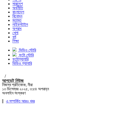
সারাদেশ
অর্থনীতি
বাংলাদেশ
বিনোদন
মতামত
লাইফস্টাইল
অপরাধ
খেলা
ধর্ম
শিক্ষা
ভিডিও স্টোরি
ফটো স্টোরি
ফটোগ্যালারি
ভিডিও গ্যালারি
/
আপডেট নিউজ
নিজস্ব প্রতিবেদক, নীরা
১৩ ডিসেম্বর ২০২৫, ৩:৫৪ অপরাহ্ন
অনলাইন সংস্করণ
এ সম্পর্কিত আরও খবর