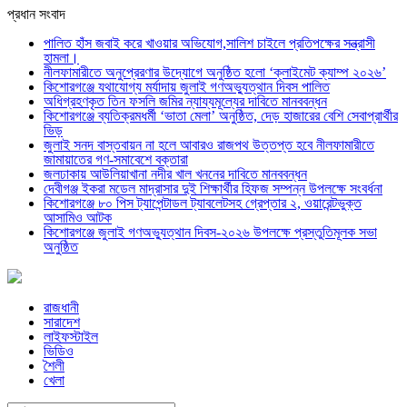
প্রধান সংবাদ
পালিত হাঁস জবাই করে খাওয়ার অভিযোগ,সালিশ চাইলে প্রতিপক্ষের সন্ত্রাসী
হামলা।
নীলফামারীতে অনুপ্রেরণার উদ্যোগে অনুষ্ঠিত হলো ‘ক্লাইমেট ক্যাম্প ২০২৬’
কিশোরগঞ্জে যথাযোগ্য মর্যাদায় জুলাই গণঅভ্যুত্থান দিবস পালিত
অধিগ্রহণকৃত তিন ফসলি জমির ন্যায্যমূল্যের দাবিতে মানববন্ধন
কিশোরগঞ্জে ব্যতিক্রমধর্মী ‘ভাতা মেলা’ অনুষ্ঠিত, দেড় হাজারের বেশি সেবাপ্রার্থীর
ভিড়
জুলাই সনদ বাস্তবায়ন না হলে আবারও রাজপথ উত্তপ্ত হবে নীলফামারীতে
জামায়াতের গণ-সমাবেশে বক্তারা
জলঢাকায় আউলিয়াখানা নদীর খাল খননের দাবিতে মানববন্ধন
দেবীগঞ্জ ইকরা মডেল মাদ্রাসার দুই শিক্ষার্থীর হিফজ সম্পন্ন উপলক্ষে সংবর্ধনা
কিশোরগঞ্জে ৮০ পিস ট্যাপেন্টাডল ট্যাবলেটসহ গ্রেপ্তার ২, ওয়ারেন্টভুক্ত
আসামিও আটক
কিশোরগঞ্জে জুলাই গণঅভ্যুত্থান দিবস-২০২৬ উপলক্ষে প্রস্তুতিমূলক সভা
অনুষ্ঠিত
রাজধানী
সারাদেশ
লাইফস্টাইল
ভিডিও
শৈলী
খেলা