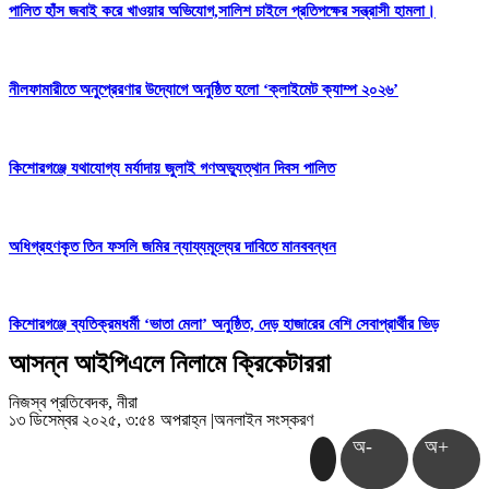
পালিত হাঁস জবাই করে খাওয়ার অভিযোগ,সালিশ চাইলে প্রতিপক্ষের সন্ত্রাসী হামলা।
নীলফামারীতে অনুপ্রেরণার উদ্যোগে অনুষ্ঠিত হলো ‘ক্লাইমেট ক্যাম্প ২০২৬’
কিশোরগঞ্জে যথাযোগ্য মর্যাদায় জুলাই গণঅভ্যুত্থান দিবস পালিত
অধিগ্রহণকৃত তিন ফসলি জমির ন্যায্যমূল্যের দাবিতে মানববন্ধন
কিশোরগঞ্জে ব্যতিক্রমধর্মী ‘ভাতা মেলা’ অনুষ্ঠিত, দেড় হাজারের বেশি সেবাপ্রার্থীর ভিড়
আসন্ন আইপিএলে নিলামে ক্রিকেটাররা
নিজস্ব প্রতিবেদক, নীরা
১৩ ডিসেম্বর ২০২৫, ৩:৫৪ অপরাহ্ন
|
অনলাইন সংস্করণ
অ-
অ+