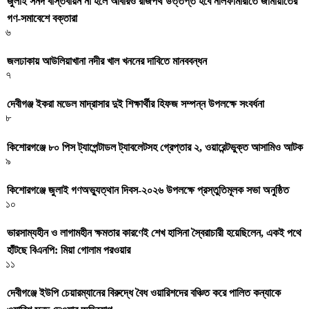
জুলাই সনদ বাস্তবায়ন না হলে আবারও রাজপথ উত্তপ্ত হবে নীলফামারীতে জামায়াতের
গণ-সমাবেশে বক্তারা
৬
জলঢাকায় আউলিয়াখানা নদীর খাল খননের দাবিতে মানববন্ধন
৭
দেবীগঞ্জ ইকরা মডেল মাদ্রাসার দুই শিক্ষার্থীর হিফজ সম্পন্ন উপলক্ষে সংবর্ধনা
৮
কিশোরগঞ্জে ৮০ পিস ট্যাপেন্টাডল ট্যাবলেটসহ গ্রেপ্তার ২, ওয়ারেন্টভুক্ত আসামিও আটক
৯
কিশোরগঞ্জে জুলাই গণঅভ্যুত্থান দিবস-২০২৬ উপলক্ষে প্রস্তুতিমূলক সভা অনুষ্ঠিত
১০
ভারসাম্যহীন ও লাগামহীন ক্ষমতার কারণেই শেখ হাসিনা স্বৈরাচারী হয়েছিলেন, একই পথে
হাঁটছে বিএনপি: মিয়া গোলাম পরওয়ার
১১
দেবীগঞ্জে ইউপি চেয়ারম্যানের বিরুদ্ধে বৈধ ওয়ারিশদের বঞ্চিত করে পালিত কন্যাকে