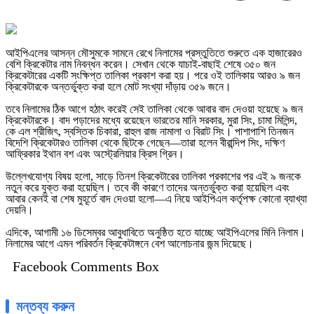
আইপিএলের আসন্ন মৌসুমকে সামনে রেখে নিলামের প্রস্তুতিতে শুরুতে এক হাজারেরও
বেশি ক্রিকেটার নাম নিবন্ধন করেন। সেখান থেকে যাচাই-বাছাই শেষে ৩৫০ জন
ক্রিকেটারের একটি সংক্ষিপ্ত তালিকা প্রকাশ করা হয়। পরে ওই তালিকায় আরও ৯ জন
ক্রিকেটারকে অন্তর্ভুক্ত করা হলে মোট সংখ্যা দাঁড়ায় ৩৫৯ জনে।
তবে নিলামের ঠিক আগে হঠাৎ করেই সেই তালিকা থেকে আবার বাদ দেওয়া হয়েছে ৯ জন
ক্রিকেটারকে। বাদ পড়াদের মধ্যে রয়েছেন ভারতের মানি সরকার, মুরা সিং, চামা মিলিন্দ,
কে এল শ্রীজিৎ, স্বস্তিক চিকারা, রাহুল রাজ নামালা ও বিরাট সিং। পাশাপাশি তিনজন
বিদেশি ক্রিকেটারও তালিকা থেকে ছিটকে গেছেন—তারা হলেন বীরান্দিপ সিং, দক্ষিণ
আফ্রিকার ইথান বশ এবং অস্ট্রেলিয়ার ক্রিস গ্রিন।
উল্লেখযোগ্য বিষয় হলো, সাড়ে তিনশ ক্রিকেটারের তালিকা প্রকাশের পর এই ৯ জনকে
নতুন করে যুক্ত করা হয়েছিল। তবে কী কারণে তাদের অন্তর্ভুক্ত করা হয়েছিল এবং
আবার কেনই বা শেষ মুহূর্তে বাদ দেওয়া হলো—এ নিয়ে আইপিএল কর্তৃপক্ষ কোনো ব্যাখ্যা
দেয়নি।
এদিকে, আগামী ১৬ ডিসেম্বর আবুধাবিতে অনুষ্ঠিত হতে যাচ্ছে আইপিএলের মিনি নিলাম।
নিলামের আগে এমন পরিবর্তন ক্রিকেটাঙ্গনে বেশ আলোচনার জন্ম দিয়েছে।
Facebook Comments Box
মন্তব্য করুন