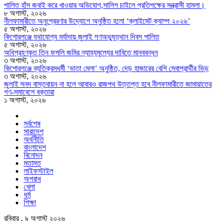
পালিত হাঁস জবাই করে খাওয়ার অভিযোগ,সালিশ চাইলে প্রতিপক্ষের সন্ত্রাসী হামলা।
৮ অগাস্ট, ২০২৬
নীলফামারীতে অনুপ্রেরণার উদ্যোগে অনুষ্ঠিত হলো ‘ক্লাইমেট ক্যাম্প ২০২৬’
৫ অগাস্ট, ২০২৬
কিশোরগঞ্জে যথাযোগ্য মর্যাদায় জুলাই গণঅভ্যুত্থান দিবস পালিত
৫ অগাস্ট, ২০২৬
অধিগ্রহণকৃত তিন ফসলি জমির ন্যায্যমূল্যের দাবিতে মানববন্ধন
৩ অগাস্ট, ২০২৬
কিশোরগঞ্জে ব্যতিক্রমধর্মী ‘ভাতা মেলা’ অনুষ্ঠিত, দেড় হাজারের বেশি সেবাপ্রার্থীর ভিড়
৩ অগাস্ট, ২০২৬
জুলাই সনদ বাস্তবায়ন না হলে আবারও রাজপথ উত্তপ্ত হবে নীলফামারীতে জামায়াতের
গণ-সমাবেশে বক্তারা
১ অগাস্ট, ২০২৬
সর্বশেষ
সারাদেশ
অর্থনীতি
বাংলাদেশ
বিনোদন
মতামত
লাইফস্টাইল
অপরাধ
খেলা
ধর্ম
শিক্ষা
রবিবার , ৯ অগাস্ট ২০২৬