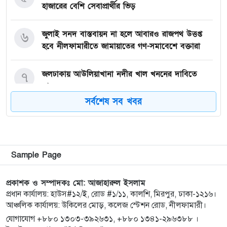
হাজারের বেশি সেবাপ্রার্থীর ভিড়
জুলাই সনদ বাস্তবায়ন না হলে আবারও রাজপথ উত্তপ্ত
৬
হবে নীলফামারীতে জামায়াতের গণ-সমাবেশে বক্তারা
জলঢাকায় আউলিয়াখানা নদীর খাল খননের দাবিতে
৭
মানববন্ধন
সর্বশেষ সব খবর
দেবীগঞ্জ ইকরা মডেল মাদ্রাসার দুই শিক্ষার্থীর হিফজ
৮
সম্পন্ন উপলক্ষে সংবর্ধনা
কিশোরগঞ্জে ৮০ পিস ট্যাপেন্টাডল ট্যাবলেটসহ গ্রেপ্তার ২,
৯
Sample Page
ওয়ারেন্টভুক্ত আসামিও আটক
প্রকাশক ও সম্পাদকঃ মো: আজাহারুল ইসলাম
কিশোরগঞ্জে জুলাই গণঅভ্যুত্থান দিবস-২০২৬ উপলক্ষে
প্রধান কার্যালয়: হাউস#১২/ই, রোড #১/১১, কালশি, মিরপুর, ঢাকা-১২১৬।
১০
আঞ্চলিক কার্যালয়: উকিলের মোড়, কলেজ স্টেশন রোড, নীলফামারী।
প্রস্তুতিমূলক সভা অনুষ্ঠিত
যোগাযোগ +৮৮০ ১৩০৩-৩৯২৬৩১, +৮৮০ ১৩৪১-২৯৬৩৮৮ ।