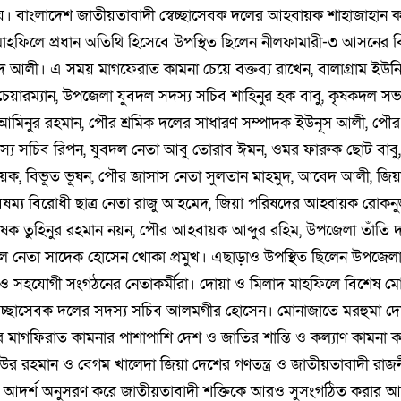
হয়। বাংলাদেশ জাতীয়তাবাদী স্বেচ্ছাসেবক দলের আহবায়ক শাহাজাহান 
মাহফিলে প্রধান অতিথি হিসেবে উপস্থিত ছিলেন নীলফামারী-৩ আসনের 
ৈয়দ আলী। এ সময় মাগফেরাত কামনা চেয়ে বক্তব্য রাখেন, বালাগ্রাম ইউ
চেয়ারম্যান, উপজেলা যুবদল সদস্য সচিব শাহিনুর হক বাবু, কৃষকদল
আমিনুর রহমান, পৌর শ্রমিক দলের সাধারণ সম্পাদক ইউনূস আলী, পৌর য
য সচিব রিপন, যুবদল নেতা আবু তোরাব ঈমন, ওমর ফারুক ছোট বাবু, হি
হবায়ক, বিভূত ভূষন, পৌর জাসাস নেতা সুলতান মাহমুদ, আবেদ আলী, জি
বৈষম্য বিরোধী ছাত্র নেতা রাজু আহমেদ, জিয়া পরিষদের আহ্বায়ক রোকনুজ
ভাষক তুহিনুর রহমান নয়ন, পৌর আহবায়ক আব্দুর রহিম, উপজেলা তাঁতি 
দল নেতা সাদেক হোসেন খোকা প্রমুখ। এছাড়াও উপস্থিত ছিলেন উপজেল
্গ ও সহযোগী সংগঠনের নেতাকর্মীরা। দোয়া ও মিলাদ মাহফিলে বিশেষ ম
বেচ্ছাসেবক দলের সদস্য সচিব আলমগীর হোসেন। মোনাজাতে মরহুমা দ
র মাগফিরাত কামনার পাশাপাশি দেশ ও জাতির শান্তি ও কল্যাণ কামনা কর
য়াউর রহমান ও বেগম খালেদা জিয়া দেশের গণতন্ত্র ও জাতীয়তাবাদী রাজ
 আদর্শ অনুসরণ করে জাতীয়তাবাদী শক্তিকে আরও সুসংগঠিত করার আহ