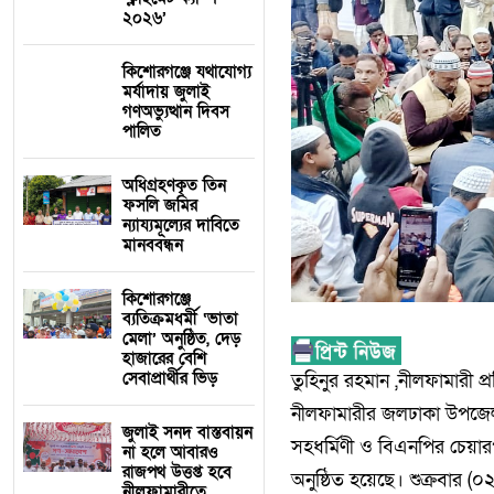
২০২৬’
কিশোরগঞ্জে যথাযোগ্য
মর্যাদায় জুলাই
গণঅভ্যুত্থান দিবস
পালিত
অধিগ্রহণকৃত তিন
ফসলি জমির
ন্যায্যমূল্যের দাবিতে
মানববন্ধন
কিশোরগঞ্জে
ব্যতিক্রমধর্মী ‘ভাতা
মেলা’ অনুষ্ঠিত, দেড়
হাজারের বেশি
সেবাপ্রার্থীর ভিড়
তুহিনুর রহমান ,নীলফামারী প্
নীলফামারীর জলঢাকা উপজেলা
জুলাই সনদ বাস্তবায়ন
সহধর্মিণী ও বিএনপির চেয়া
না হলে আবারও
রাজপথ উত্তপ্ত হবে
অনুষ্ঠিত হয়েছে। শুক্রবার (
নীলফামারীতে