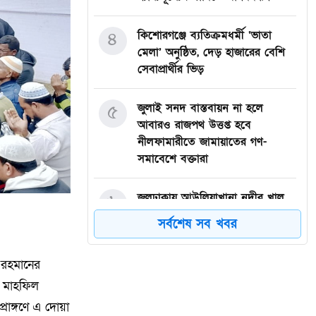
৪
কিশোরগঞ্জে ব্যতিক্রমধর্মী ‘ভাতা
মেলা’ অনুষ্ঠিত, দেড় হাজারের বেশি
সেবাপ্রার্থীর ভিড়
৫
জুলাই সনদ বাস্তবায়ন না হলে
আবারও রাজপথ উত্তপ্ত হবে
নীলফামারীতে জামায়াতের গণ-
সমাবেশে বক্তারা
৬
জলঢাকায় আউলিয়াখানা নদীর খাল
খননের দাবিতে মানববন্ধন
সর্বশেষ সব খবর
৭
দেবীগঞ্জ ইকরা মডেল মাদ্রাসার দুই
 রহমানের
শিক্ষার্থীর হিফজ সম্পন্ন উপলক্ষে
দ মাহফিল
সংবর্ধনা
্রাঙ্গণে এ দোয়া