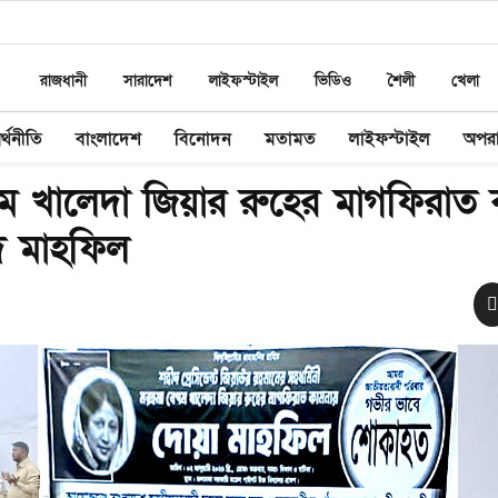
রাজধানী
সারাদেশ
লাইফস্টাইল
ভিডিও
শৈলী
খেলা
র্থনীতি
বাংলাদেশ
বিনোদন
মতামত
লাইফস্টাইল
অপর
ম খালেদা জিয়ার রুহের মাগফিরাত 
দ মাহফিল