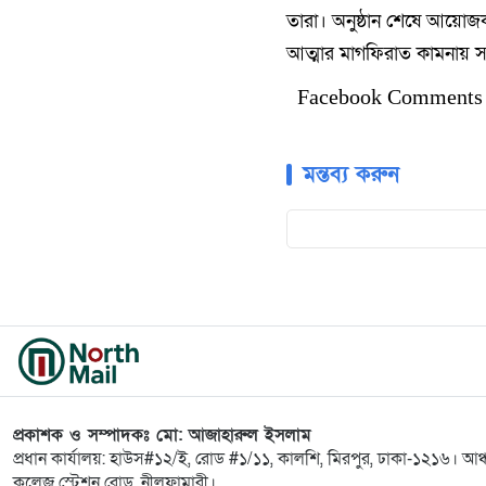
তারা। অনুষ্ঠান শেষে আয়োজ
আত্মার মাগফিরাত কামনায় সব
Facebook Comments
মন্তব্য করুন
প্রকাশক ও সম্পাদকঃ মো: আজাহারুল ইসলাম
প্রধান কার্যালয়: হাউস#১২/ই, রোড #১/১১, কালশি, মিরপুর, ঢাকা-১২১৬। আঞ
কলেজ স্টেশন রোড, নীলফামারী।