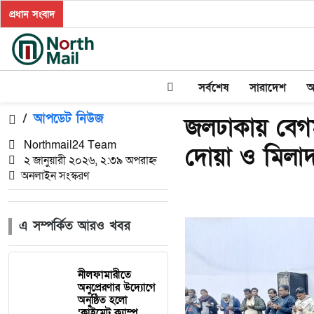
প্রধান সংবাদ
সর্বশেষ
সারাদেশ
অ
/
আপডেট নিউজ
জলঢাকায় বেগ
Northmail24 Team
দোয়া ও মিলা
২ জানুয়ারী ২০২৬, ২:৩৯ অপরাহ্ন
অনলাইন সংস্করণ
এ সম্পর্কিত আরও খবর
নীলফামারীতে
অনুপ্রেরণার উদ্যোগে
অনুষ্ঠিত হলো
‘ক্লাইমেট ক্যাম্প