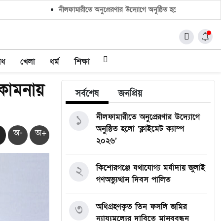
নীলফামারীতে অনুপ্রেরণার উদ্যোগে অনুষ্ঠিত হলো ‘ক্লাইমেট ক্যাম্প ২
াধ
খেলা
ধর্ম
শিক্ষা
কামনায়
সর্বশেষ
জনপ্রিয়
১
নীলফামারীতে অনুপ্রেরণার উদ্যোগে
অনুষ্ঠিত হলো ‘ক্লাইমেট ক্যাম্প
অ-
অ+
২০২৬’
২
কিশোরগঞ্জে যথাযোগ্য মর্যাদায় জুলাই
গণঅভ্যুত্থান দিবস পালিত
৩
অধিগ্রহণকৃত তিন ফসলি জমির
ন্যায্যমূল্যের দাবিতে মানববন্ধন