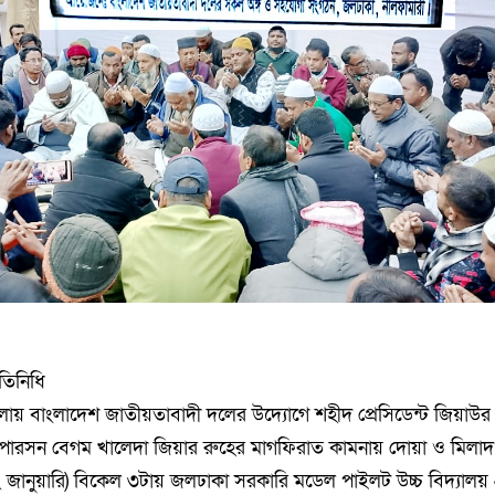
রতিনিধি
য় বাংলাদেশ জাতীয়তাবাদী দলের উদ্যোগে শহীদ প্রেসিডেন্ট জিয়াউর
রপারসন বেগম খালেদা জিয়ার রুহের মাগফিরাত কামনায় দোয়া ও মিলা
০২ জানুয়ারি) বিকেল ৩টায় জলঢাকা সরকারি মডেল পাইলট উচ্চ বিদ্যালয় প