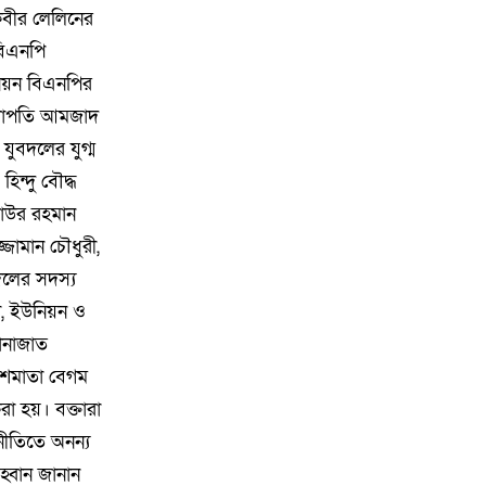
৮
কিশোরগঞ্জে ৮০ পিস ট্যাপেন্টাডল
কবীর লেলিনের
ট্যাবলেটসহ গ্রেপ্তার ২, ওয়ারেন্টভুক্ত
বিএনপি
আসামিও আটক
নিয়ন বিএনপির
 সভাপতি আমজাদ
৯
কিশোরগঞ্জে জুলাই গণঅভ্যুত্থান
ুবদলের যুগ্ম
দিবস-২০২৬ উপলক্ষে প্রস্তুতিমূলক
সভা অনুষ্ঠিত
ন্দু বৌদ্ধ
য়াউর রহমান
১০
ভারসাম্যহীন ও লাগামহীন ক্ষমতার
্জামান চৌধুরী,
কারণেই শেখ হাসিনা স্বৈরাচারী
দলের সদস্য
হয়েছিলেন, একই পথে হাঁটছে
া, ইউনিয়ন ও
বিএনপি: মিয়া গোলাম পরওয়ার
োনাজাত
েশমাতা বেগম
১১
দেবীগঞ্জে ইউপি চেয়ারম্যানের বিরুদ্ধে
বৈধ ওয়ারিশদের বঞ্চিত করে পালিত
া হয়। বক্তারা
কন্যাকে ওয়ারিশ সনদ দেওয়ার
নীতিতে অনন্য
অভিযোগ
্বান জানান