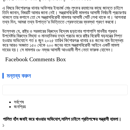
এ বিষয়ে কিশোরগঞ্জ থানার অফিসার ইনচার্জ মোঃ লুৎফর রহমানের কাছে জানতে চাইলে
তিনি জানান, বিষয়টি আমার জানা নেই। সন্ত্রাসবিরোধী মামলার আসামী নির্বাচনী প্রচারণায়
থাকলে তার কপালে তো সে সন্ত্রাসবিরোধী মামলার আসামী সেটি লেখা থাকে না। আপনারা
তথ্য দিন, আমরা তথ্য উপাত্ত’র ভিত্তিতে গ্রেফতারের ব্যবস্থা গ্রহণ করবো।
উল্লেখ্য যে, রাষ্ট্র ও সরকারের বিরুদ্ধে বিদ্বেষ ছড়ানোর পাশাপাশি মাননীয় প্রধান
উপদেষ্টার বিরুদ্ধে মিথ্যা ও মানহানিকর তথ্য প্রচার করে রাষ্ট্র বিরোধী ঘড়যন্ত্রে লিপ্ত
হওয়ার অভিযোগে গত ৪ জুন ২০২৫ তারিখ কিশোরগঞ্জ থানায় ৪৪ জনের নাম উল্লেখ্য
করে আরও অজ্ঞাত ১৫০ থেকে ২০০ জনের নামে সন্ত্রাসবিরোধী আইনে একটি মামলা
দায়ের হয়। সে মামলার ৩৮ নম্বর আসামী আওয়ামী লীগ নেতা ফারুক হোসেন।
Facebook Comments Box
মন্তব্য করুন
সর্বশেষ
জনপ্রিয়
পালিত হাঁস জবাই করে খাওয়ার অভিযোগ,সালিশ চাইলে প্রতিপক্ষের সন্ত্রাসী হামলা।
১