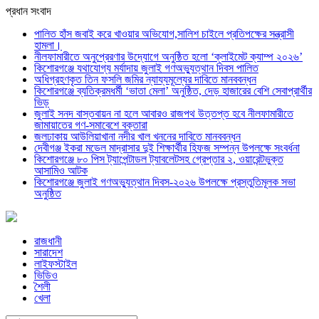
প্রধান সংবাদ
পালিত হাঁস জবাই করে খাওয়ার অভিযোগ,সালিশ চাইলে প্রতিপক্ষের সন্ত্রাসী
হামলা।
নীলফামারীতে অনুপ্রেরণার উদ্যোগে অনুষ্ঠিত হলো ‘ক্লাইমেট ক্যাম্প ২০২৬’
কিশোরগঞ্জে যথাযোগ্য মর্যাদায় জুলাই গণঅভ্যুত্থান দিবস পালিত
অধিগ্রহণকৃত তিন ফসলি জমির ন্যায্যমূল্যের দাবিতে মানববন্ধন
কিশোরগঞ্জে ব্যতিক্রমধর্মী ‘ভাতা মেলা’ অনুষ্ঠিত, দেড় হাজারের বেশি সেবাপ্রার্থীর
ভিড়
জুলাই সনদ বাস্তবায়ন না হলে আবারও রাজপথ উত্তপ্ত হবে নীলফামারীতে
জামায়াতের গণ-সমাবেশে বক্তারা
জলঢাকায় আউলিয়াখানা নদীর খাল খননের দাবিতে মানববন্ধন
দেবীগঞ্জ ইকরা মডেল মাদ্রাসার দুই শিক্ষার্থীর হিফজ সম্পন্ন উপলক্ষে সংবর্ধনা
কিশোরগঞ্জে ৮০ পিস ট্যাপেন্টাডল ট্যাবলেটসহ গ্রেপ্তার ২, ওয়ারেন্টভুক্ত
আসামিও আটক
কিশোরগঞ্জে জুলাই গণঅভ্যুত্থান দিবস-২০২৬ উপলক্ষে প্রস্তুতিমূলক সভা
অনুষ্ঠিত
রাজধানী
সারাদেশ
লাইফস্টাইল
ভিডিও
শৈলী
খেলা