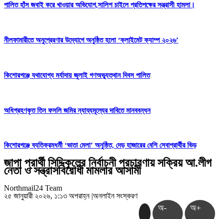
পালিত হাঁস জবাই করে খাওয়ার অভিযোগ,সালিশ চাইলে প্রতিপক্ষের সন্ত্রাসী হামলা।
নীলফামারীতে অনুপ্রেরণার উদ্যোগে অনুষ্ঠিত হলো ‘ক্লাইমেট ক্যাম্প ২০২৬’
কিশোরগঞ্জে যথাযোগ্য মর্যাদায় জুলাই গণঅভ্যুত্থান দিবস পালিত
অধিগ্রহণকৃত তিন ফসলি জমির ন্যায্যমূল্যের দাবিতে মানববন্ধন
কিশোরগঞ্জে ব্যতিক্রমধর্মী ‘ভাতা মেলা’ অনুষ্ঠিত, দেড় হাজারের বেশি সেবাপ্রার্থীর ভিড়
জাপা প্রার্থী সিদ্দিকুলের নির্বাচনী প্রচারণায় সক্রিয় আ.লীগ
নেতা ও সন্ত্রাসবিরোধী মামলার আসামী
Northmail24 Team
২৫ জানুয়ারী ২০২৬, ১:১৩ অপরাহ্ন
|
অনলাইন সংস্করণ
অ-
অ+