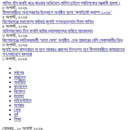
পালিত হাঁস জবাই করে খাওয়ার অভিযোগ,সালিশ চাইলে প্রতিপক্ষের সন্ত্রাসী হামলা।
৮ অগাস্ট, ২০২৬
নীলফামারীতে অনুপ্রেরণার উদ্যোগে অনুষ্ঠিত হলো ‘ক্লাইমেট ক্যাম্প ২০২৬’
৫ অগাস্ট, ২০২৬
কিশোরগঞ্জে যথাযোগ্য মর্যাদায় জুলাই গণঅভ্যুত্থান দিবস পালিত
৫ অগাস্ট, ২০২৬
অধিগ্রহণকৃত তিন ফসলি জমির ন্যায্যমূল্যের দাবিতে মানববন্ধন
৩ অগাস্ট, ২০২৬
কিশোরগঞ্জে ব্যতিক্রমধর্মী ‘ভাতা মেলা’ অনুষ্ঠিত, দেড় হাজারের বেশি সেবাপ্রার্থীর ভিড়
৩ অগাস্ট, ২০২৬
জুলাই সনদ বাস্তবায়ন না হলে আবারও রাজপথ উত্তপ্ত হবে নীলফামারীতে জামায়াতের
গণ-সমাবেশে বক্তারা
১ অগাস্ট, ২০২৬
সর্বশেষ
সারাদেশ
অর্থনীতি
বাংলাদেশ
বিনোদন
মতামত
লাইফস্টাইল
অপরাধ
খেলা
ধর্ম
শিক্ষা
সোমবার , ১০ অগাস্ট ২০২৬