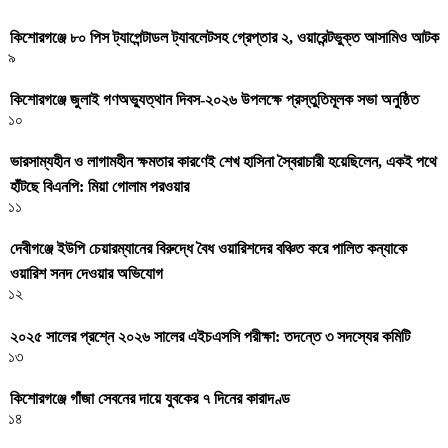
কিশোরগঞ্জে ৮০ পিস ট্যাপেন্টাডল ট্যাবলেটসহ গ্রেপ্তার ২, ওয়ারেন্টভুক্ত আসামিও আটক
৯
কিশোরগঞ্জে জুলাই গণঅভ্যুত্থান দিবস-২০২৬ উপলক্ষে প্রস্তুতিমূলক সভা অনুষ্ঠিত
১০
ভারসাম্যহীন ও লাগামহীন ক্ষমতার কারণেই শেখ হাসিনা স্বৈরাচারী হয়েছিলেন, একই পথে
হাঁটছে বিএনপি: মিয়া গোলাম পরওয়ার
১১
দেবীগঞ্জে ইউপি চেয়ারম্যানের বিরুদ্ধে বৈধ ওয়ারিশদের বঞ্চিত করে পালিত কন্যাকে
ওয়ারিশ সনদ দেওয়ার অভিযোগ
১২
২০২৫ সালের প্রশ্নে ২০২৬ সালের এইচএসসি পরীক্ষা: তদন্তে ৩ সদস্যের কমিটি
১৩
কিশোরগঞ্জে গাঁজা সেবনের দায়ে যুবকের ৭ দিনের কারাদণ্ড
১৪