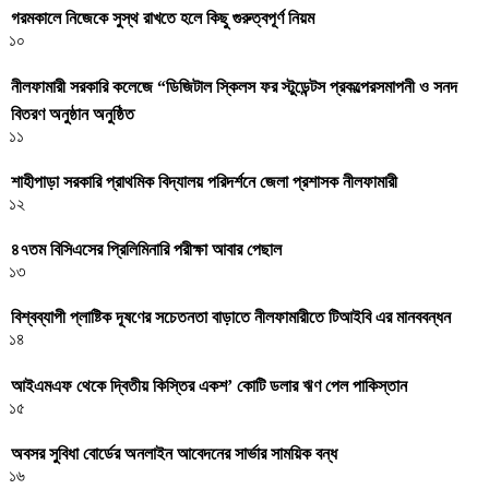
গরমকালে নিজেকে সুস্থ রাখতে হলে কিছু গুরুত্বপূর্ণ নিয়ম
১০
নীলফামারী সরকারি কলেজে “ডিজিটাল স্কিলস ফর স্টুডেন্টস প্রকল্পেরসমাপনী ও সনদ
বিতরণ অনুষ্ঠান অনুষ্ঠিত
১১
শাহীপাড়া সরকারি প্রাথমিক বিদ্যালয় পরিদর্শনে জেলা প্রশাসক নীলফামারী
১২
৪৭তম বিসিএসের প্রিলিমিনারি পরীক্ষা আবার পেছাল
১৩
বিশ্বব্যাপী প্লাষ্টিক দূষণের সচেতনতা বাড়াতে নীলফামারীতে টিআইবি এর মানববন্ধন
১৪
আইএমএফ থেকে দ্বিতীয় কিস্তির একশ’ কোটি ডলার ঋণ পেল পাকিস্তান
১৫
অবসর সুবিধা বোর্ডের অনলাইন আবেদনের সার্ভার সাময়িক বন্ধ
১৬