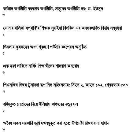
বর্তমান অর্থনীতি ব্যবসার অর্থনীতি, মানুষের অর্থনীতি নয়: ড. ইউনূস
৩
ডোমার বালিকা সপ্রাবি’র শিক্ষক সুরাইয়া বিলকিস এর অবসরজনিত বিদায় সম্বর্ধনা
৪
ডিমলায় কৃষকদের অংশ গ্রহণে পার্টনার কংগ্রেস অনুষ্ঠিত
৫
এক দফা দাবিতে নার্সিং শিক্ষার্থীদের শাহবাগ অবরোধ
৬
পিএসজির বিজয় উন্মাদনা রূপ নিল সহিংসতায়: নিহত ২, আহত ১৯২, গ্রেফতার ৫০০
৭
বহিষ্কৃত নেতাদের নিয়ে ইলিয়াস কাঞ্চনের নতুন দল
৮
অবৈধ সকল সরকারি ভূমি দখলমুক্ত করা হবে: উপদেষ্টা রিজওয়ানা হাসান
৯