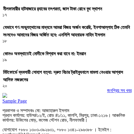
নীলফামারীর হাটবাজারে র‌্যাবের তৎপরতা, জাল টাকা রোধে বুথ স্থাপন
১৭
যেভাবে গণ-অভ্যুত্থানের মাধ্যমে আমরা বিজয় অর্জন করেছি, ইনশাআল্লাহ ঠিক তেমনি
সংসদেও আমাদের বিজয় অর্জিত হবে: এনসিপি আহবায়ক নাহিদ ইসলাম
১৮
কোনও অবস্থাতেই মোদীকে বিশ্বাস করা যাবে না: ইমরান
১৯
মিটফোর্ডে ব্যবসায়ী সোহাগ হত্যা: দ্রুত বিচার ট্রাইব্যুনালে মামলা নেওয়ার আশ্বাস
আসিফ নজরুলের
২০
জনপ্রিয় সব খবর
Sample Page
প্রকাশক ও সম্পাদকঃ মো: আজাহারুল ইসলাম
প্রধান কার্যালয়: হাউস#১২/ই, রোড #১/১১, কালশি, মিরপুর, ঢাকা-১২১৬। আঞ্চলিক
কার্যালয়: উকিলের মোড়, কলেজ স্টেশন রোড, নীলফামারী।
যোগাযোগ +৮৮০ ১৩০৩-৩৯২৬৩১, +৮৮০ ১৩৪১-২৯৬৩৮৮ । ইমেইল :