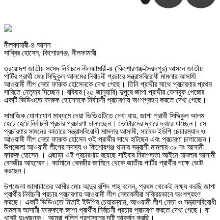
নীলফামারী-৪ আসন
সাব্বির হোসেন, কিশোরগঞ্জ, নীলফামারী
ত্রয়োদশ জাতীয় সংসদ নির্বাচনে নীলফামারী-৪ (কিশোরগঞ্জ-সৈয়দপুর) আসনে জাতীয়
পার্টির প্রার্থী মোঃ সিদ্দিুকুল আলমের নির্বাচনী প্রচারে সন্ত্রাসবিরোধী মামলার আসামী
আওয়ামী লীগ নেতা ফারুক হোসেনকে দেখা গেছে। তিনি প্রার্থীর সাথে প্রচারণার প্রথম
সারিতে নেতৃত্ব দিচ্ছেন। রবিবার (২৫ জানুয়ারি) দুপুরে জাপা প্রাথীর ফেসবুক পেজের
একটি ভিডিওতে ফারুক হোসেনকে নির্বাচনী প্রচারণায় অংশগ্রহণ করতে দেখা গেছে।
সামাজিক যোগাযোগ মাধ্যমে দেয়া ভিডিওটিতে দেখা যায়, জাপা প্রার্থী সিদ্দিকুল আলম
হেটে হেটে নির্বাচনী প্রচার প্রচারণা চালাচ্ছেন। ভোটারদের দ্বারে দ্বারে যাচ্ছেন। সে
প্রচারণার সামনের কাতারে সন্ত্রাসবিরোধী মামলার আসামী, সাবেক ইউপি চেয়ারম্যান ও
আওয়ামী লীগ নেতা ফারুক হোসেন ওই প্রার্থীর সাথে হাটছেন এবং প্রচারণা চালাচ্ছেন।
উপজেলা আওয়ামী লীগের সদস্য ও কিশোরগঞ্জ থানার সন্ত্রাসী মামলার ৩৮ নং আসামী
ফারুক হোসেন । এছাড়া ওই প্রচারণায় রয়েছে সাইবার নিরাপত্তা আইনে মামলার আসামী
বেনজীর আহম্মেদ। বর্তমানে বেনজীর জামিনে থেকে জাতীয় পার্টির প্রার্থীর পক্ষে ভোট
করছেন।
উপজেলা জামায়াতের আমীর মোঃ আব্দুর রশিদ শাহ্ বলেন, প্রথম থেকেই লক্ষ্য করছি জাপা
প্রার্থীর নির্বাচনী প্রচার প্রচারণায় আওয়ামী লীগ নেতাকর্মীরা সক্রিয়ভাবে অংশগ্রহণ
করছে। একটি ভিডিওতে নিতাই ইউপির চেয়ারম্যান, আওয়ামী লীগ নেতা ও সন্ত্রাসবিরোধী
মামলার আসামী ফারুককে জাপা প্রার্থীর নির্বাচনী প্রচার প্রচারণা করতে দেখা গেছে। যা
খুবেই দুঃখজনক। আমরা পুলিশ প্রশাসনের দৃষ্টি আকর্ষন করছি।