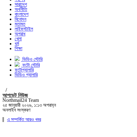
সারাদেশ
অর্থনীতি
বাংলাদেশ
বিনোদন
মতামত
লাইফস্টাইল
অপরাধ
খেলা
ধর্ম
শিক্ষা
ভিডিও স্টোরি
ফটো স্টোরি
ফটোগ্যালারি
ভিডিও গ্যালারি
/
আপডেট নিউজ
Northmail24 Team
২৫ জানুয়ারী ২০২৬, ১:১৩ অপরাহ্ন
অনলাইন সংস্করণ
এ সম্পর্কিত আরও খবর