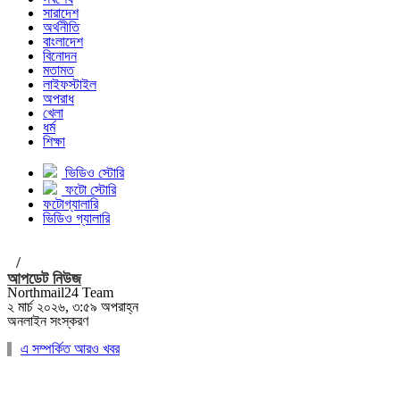
সারাদেশ
অর্থনীতি
বাংলাদেশ
বিনোদন
মতামত
লাইফস্টাইল
অপরাধ
খেলা
ধর্ম
শিক্ষা
ভিডিও স্টোরি
ফটো স্টোরি
ফটোগ্যালারি
ভিডিও গ্যালারি
/
আপডেট নিউজ
Northmail24 Team
২ মার্চ ২০২৬, ৩:৫৯ অপরাহ্ন
অনলাইন সংস্করণ
এ সম্পর্কিত আরও খবর