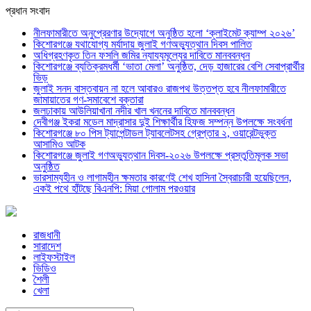
প্রধান সংবাদ
নীলফামারীতে অনুপ্রেরণার উদ্যোগে অনুষ্ঠিত হলো ‘ক্লাইমেট ক্যাম্প ২০২৬’
কিশোরগঞ্জে যথাযোগ্য মর্যাদায় জুলাই গণঅভ্যুত্থান দিবস পালিত
অধিগ্রহণকৃত তিন ফসলি জমির ন্যায্যমূল্যের দাবিতে মানববন্ধন
কিশোরগঞ্জে ব্যতিক্রমধর্মী ‘ভাতা মেলা’ অনুষ্ঠিত, দেড় হাজারের বেশি সেবাপ্রার্থীর
ভিড়
জুলাই সনদ বাস্তবায়ন না হলে আবারও রাজপথ উত্তপ্ত হবে নীলফামারীতে
জামায়াতের গণ-সমাবেশে বক্তারা
জলঢাকায় আউলিয়াখানা নদীর খাল খননের দাবিতে মানববন্ধন
দেবীগঞ্জ ইকরা মডেল মাদ্রাসার দুই শিক্ষার্থীর হিফজ সম্পন্ন উপলক্ষে সংবর্ধনা
কিশোরগঞ্জে ৮০ পিস ট্যাপেন্টাডল ট্যাবলেটসহ গ্রেপ্তার ২, ওয়ারেন্টভুক্ত
আসামিও আটক
কিশোরগঞ্জে জুলাই গণঅভ্যুত্থান দিবস-২০২৬ উপলক্ষে প্রস্তুতিমূলক সভা
অনুষ্ঠিত
ভারসাম্যহীন ও লাগামহীন ক্ষমতার কারণেই শেখ হাসিনা স্বৈরাচারী হয়েছিলেন,
একই পথে হাঁটছে বিএনপি: মিয়া গোলাম পরওয়ার
রাজধানী
সারাদেশ
লাইফস্টাইল
ভিডিও
শৈলী
খেলা