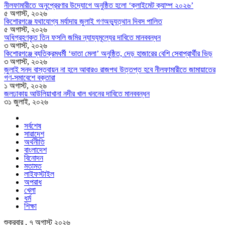
নীলফামারীতে অনুপ্রেরণার উদ্যোগে অনুষ্ঠিত হলো ‘ক্লাইমেট ক্যাম্প ২০২৬’
৫ অগাস্ট, ২০২৬
কিশোরগঞ্জে যথাযোগ্য মর্যাদায় জুলাই গণঅভ্যুত্থান দিবস পালিত
৫ অগাস্ট, ২০২৬
অধিগ্রহণকৃত তিন ফসলি জমির ন্যায্যমূল্যের দাবিতে মানববন্ধন
৩ অগাস্ট, ২০২৬
কিশোরগঞ্জে ব্যতিক্রমধর্মী ‘ভাতা মেলা’ অনুষ্ঠিত, দেড় হাজারের বেশি সেবাপ্রার্থীর ভিড়
৩ অগাস্ট, ২০২৬
জুলাই সনদ বাস্তবায়ন না হলে আবারও রাজপথ উত্তপ্ত হবে নীলফামারীতে জামায়াতের
গণ-সমাবেশে বক্তারা
১ অগাস্ট, ২০২৬
জলঢাকায় আউলিয়াখানা নদীর খাল খননের দাবিতে মানববন্ধন
৩১ জুলাই, ২০২৬
সর্বশেষ
সারাদেশ
অর্থনীতি
বাংলাদেশ
বিনোদন
মতামত
লাইফস্টাইল
অপরাধ
খেলা
ধর্ম
শিক্ষা
শুক্রবার , ৭ অগাস্ট ২০২৬