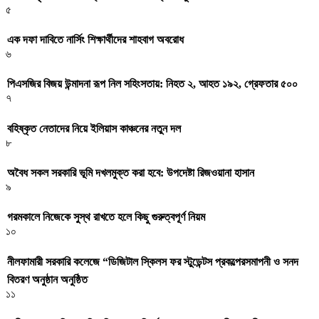
৫
এক দফা দাবিতে নার্সিং শিক্ষার্থীদের শাহবাগ অবরোধ
৬
পিএসজির বিজয় উন্মাদনা রূপ নিল সহিংসতায়: নিহত ২, আহত ১৯২, গ্রেফতার ৫০০
৭
বহিষ্কৃত নেতাদের নিয়ে ইলিয়াস কাঞ্চনের নতুন দল
৮
অবৈধ সকল সরকারি ভূমি দখলমুক্ত করা হবে: উপদেষ্টা রিজওয়ানা হাসান
৯
গরমকালে নিজেকে সুস্থ রাখতে হলে কিছু গুরুত্বপূর্ণ নিয়ম
১০
নীলফামারী সরকারি কলেজে “ডিজিটাল স্কিলস ফর স্টুডেন্টস প্রকল্পেরসমাপনী ও সনদ
বিতরণ অনুষ্ঠান অনুষ্ঠিত
১১