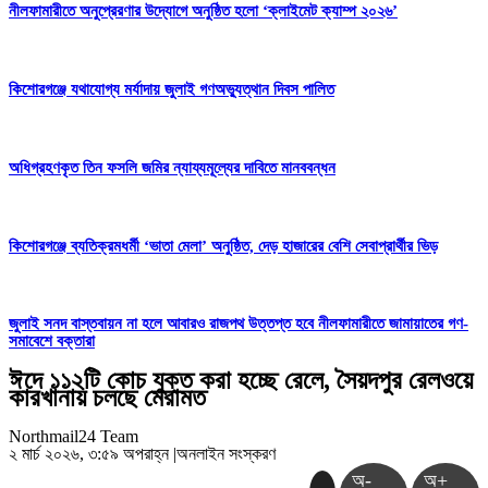
নীলফামারীতে অনুপ্রেরণার উদ্যোগে অনুষ্ঠিত হলো ‘ক্লাইমেট ক্যাম্প ২০২৬’
কিশোরগঞ্জে যথাযোগ্য মর্যাদায় জুলাই গণঅভ্যুত্থান দিবস পালিত
অধিগ্রহণকৃত তিন ফসলি জমির ন্যায্যমূল্যের দাবিতে মানববন্ধন
কিশোরগঞ্জে ব্যতিক্রমধর্মী ‘ভাতা মেলা’ অনুষ্ঠিত, দেড় হাজারের বেশি সেবাপ্রার্থীর ভিড়
জুলাই সনদ বাস্তবায়ন না হলে আবারও রাজপথ উত্তপ্ত হবে নীলফামারীতে জামায়াতের গণ-
সমাবেশে বক্তারা
ঈদে ১১২টি কোচ যুক্ত করা হচ্ছে রেলে, সৈয়দপুর রেলওয়ে
কারখানায় চলছে মেরামত
Northmail24 Team
২ মার্চ ২০২৬, ৩:৫৯ অপরাহ্ন
|
অনলাইন সংস্করণ
অ-
অ+