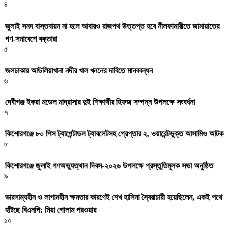
৪
জুলাই সনদ বাস্তবায়ন না হলে আবারও রাজপথ উত্তপ্ত হবে নীলফামারীতে জামায়াতের
গণ-সমাবেশে বক্তারা
৫
জলঢাকায় আউলিয়াখানা নদীর খাল খননের দাবিতে মানববন্ধন
৬
দেবীগঞ্জ ইকরা মডেল মাদ্রাসার দুই শিক্ষার্থীর হিফজ সম্পন্ন উপলক্ষে সংবর্ধনা
৭
কিশোরগঞ্জে ৮০ পিস ট্যাপেন্টাডল ট্যাবলেটসহ গ্রেপ্তার ২, ওয়ারেন্টভুক্ত আসামিও আটক
৮
কিশোরগঞ্জে জুলাই গণঅভ্যুত্থান দিবস-২০২৬ উপলক্ষে প্রস্তুতিমূলক সভা অনুষ্ঠিত
৯
ভারসাম্যহীন ও লাগামহীন ক্ষমতার কারণেই শেখ হাসিনা স্বৈরাচারী হয়েছিলেন, একই পথে
হাঁটছে বিএনপি: মিয়া গোলাম পরওয়ার
১০