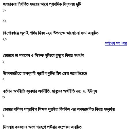
জলঢাকায় নির্ধারিত সময়ের আগে প্রাথমিক বিদ্যালয় ছুটি
১৮
১৯
কিশোরগঞ্জে জুলাই শহিদ দিবস -২৬ উপলক্ষে আলোচনা সভা অনুষ্ঠিত
২০
সর্বশেষ সব খবর
ডোমারে মা সমাবেশ ও শিক্ষক সুস্মিতা কুন্ডু’র বিদায় সংবর্ধনা
১
নীলফামারীতে মাসব্যাপী গ্রামীণ কুটির শিল্প মেলা জমে উঠেছে
২
বর্তমান অর্থনীতি ব্যবসার অর্থনীতি, মানুষের অর্থনীতি নয়: ড. ইউনূস
৩
ডোমার বালিকা সপ্রাবি’র শিক্ষক সুরাইয়া বিলকিস এর অবসরজনিত বিদায় সম্বর্ধনা
৪
ডিমলায় কৃষকদের অংশ গ্রহণে পার্টনার কংগ্রেস অনুষ্ঠিত