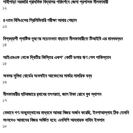
শাহীপাড়া সরকারি প্রাথমিক বিদ্যালয় পরিদর্শনে জেলা প্রশাসক নীলফামারী
১২
৪৭তম বিসিএসের প্রিলিমিনারি পরীক্ষা আবার পেছাল
১৩
বিশ্বব্যাপী প্লাষ্টিক দূষণের সচেতনতা বাড়াতে নীলফামারীতে টিআইবি এর মানববন্ধন
১৪
আইএমএফ থেকে দ্বিতীয় কিস্তির একশ’ কোটি ডলার ঋণ পেল পাকিস্তান
১৫
অবসর সুবিধা বোর্ডের অনলাইন আবেদনের সার্ভার সাময়িক বন্ধ
১৬
নীলফামারীর হাটবাজারে র‌্যাবের তৎপরতা, জাল টাকা রোধে বুথ স্থাপন
১৭
যেভাবে গণ-অভ্যুত্থানের মাধ্যমে আমরা বিজয় অর্জন করেছি, ইনশাআল্লাহ ঠিক তেমনি
সংসদেও আমাদের বিজয় অর্জিত হবে: এনসিপি আহবায়ক নাহিদ ইসলাম
১৮