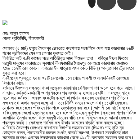
মোঃ আবুল হাসেম
জেলা প্রতিনিধি, নীলফামারী
সোমবার (২ মার্চ) দুপুরে সৈয়দপুর রেলওয়ে কারখানায় সরজমিনে দেখা যায় কারখানার ২৬টি
শপের শ্রমিকদের যেন দম ফেলার ফুরসত নেই।
নির্ধারিত আট ঘণ্টা কাজের পরে অতিরিক্ত সময় দিচ্ছেন তারা। পবিত্র ঈদুল ফিতরে
ঘরমুখী মানুষের যাতায়াতের সুবধার্থে নীলফামারীর সৈয়দপুর রেলওয়ে কারখানায় মেরামত
হচ্ছে ১১২টি রেল কোচ। এবারের ঈদ যাত্রায় এসব কোচ বিভিন্ন আন্তঃনগর ট্রেনবহরে
যুক্ত করা হবে।
এরইমধ্যে প্রস্তুত হওয়া ৭৪টি রেলকোচ চলে গেছে পাকশী ও লালমনিরহাট রেলওয়ে
বিভাগের কাছে।
বর্তমানে উৎপাদন সক্ষমতা থাকা সত্ত্বেও কারখানার বেশিরভাগ শপ অচল হয়ে পড়ে আছে।
এ ছাড়া, কর্মকর্তা-কর্মচারী ও শ্রমিকদের পদ সংখ্যা ২ হাজার ৮৫৯টি। এরমধ্যে মাত্র
৭১০ জন কর্মরত। জনবল সংকটের কারণে কারখানায় ক্যারেজ মেরামতের প্রতিদিনের
লক্ষ্যমাত্রা অর্জন সম্ভব হচ্ছে না। তবে নির্দিষ্ট সময়ের আগে এবার ১১২টি রেলকোচ
মেরামত করে রেলের পরিবহন বিভাগকে হস্তান্তর করা হবে। আগামী ১৪ মার্চের মধ্যে
বাকি রেলকোচগুলো হস্তান্তর করা হবে বলে জানিয়েছেন কর্তৃপক্ষ।ক্যারেজ শপের শ্রমিক
আলামিন ইসলাম বলেন, ঈদে ঘরমুখী মানুষের বাড়ি ফেরা নিবিঘ্নে করতে আমরা রেলকোচ
প্রস্তুত করছি। সেইসঙ্গে শ্রমিক কম থাকায় আমাদের বাড়তি কাজ করতে হচ্ছে।
এ বিষয়ে সৈয়দপুর রেলওয়ে কারখানার বিভাগীয় তত্ত্বাবধায়ক (ডিএস) শাহ সুফি নুর
মোহাম্মদ বলেন, প্রয়োজনীয় জনবল সংকট, বাজেট স্বল্পতা, উপকরণ সরবরাহসহ নানা
সমস্যার মধ্যেও এবারের ঈদযাত্রায় কারখানা থেকে ১১২টি রেলকোচ সংযুক্ত করা হবে।