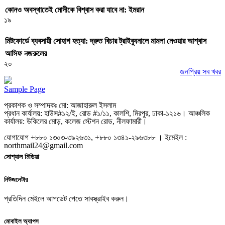
কোনও অবস্থাতেই মোদীকে বিশ্বাস করা যাবে না: ইমরান
১৯
মিটফোর্ডে ব্যবসায়ী সোহাগ হত্যা: দ্রুত বিচার ট্রাইব্যুনালে মামলা নেওয়ার আশ্বাস
আসিফ নজরুলের
২০
জনপ্রিয় সব খবর
Sample Page
প্রকাশক ও সম্পাদকঃ মো: আজাহারুল ইসলাম
প্রধান কার্যালয়: হাউস#১২/ই, রোড #১/১১, কালশি, মিরপুর, ঢাকা-১২১৬। আঞ্চলিক
কার্যালয়: উকিলের মোড়, কলেজ স্টেশন রোড, নীলফামারী।
যোগাযোগ +৮৮০ ১৩০৩-৩৯২৬৩১, +৮৮০ ১৩৪১-২৯৬৩৮৮ । ইমেইল :
northmail24@gmail.com
সোশ্যাল মিডিয়া
নিউজলেটার
প্রতিদিন মেইলে আপডেট পেতে সাবস্ক্রাইব করুন।
মোবাইল অ্যাপস