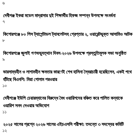
৬
দেবীগঞ্জ ইকরা মডেল মাদ্রাসার দুই শিক্ষার্থীর হিফজ সম্পন্ন উপলক্ষে সংবর্ধনা
৭
কিশোরগঞ্জে ৮০ পিস ট্যাপেন্টাডল ট্যাবলেটসহ গ্রেপ্তার ২, ওয়ারেন্টভুক্ত আসামিও আটক
৮
কিশোরগঞ্জে জুলাই গণঅভ্যুত্থান দিবস-২০২৬ উপলক্ষে প্রস্তুতিমূলক সভা অনুষ্ঠিত
৯
ভারসাম্যহীন ও লাগামহীন ক্ষমতার কারণেই শেখ হাসিনা স্বৈরাচারী হয়েছিলেন, একই পথে
হাঁটছে বিএনপি: মিয়া গোলাম পরওয়ার
১০
দেবীগঞ্জে ইউপি চেয়ারম্যানের বিরুদ্ধে বৈধ ওয়ারিশদের বঞ্চিত করে পালিত কন্যাকে
ওয়ারিশ সনদ দেওয়ার অভিযোগ
১১
২০২৫ সালের প্রশ্নে ২০২৬ সালের এইচএসসি পরীক্ষা: তদন্তে ৩ সদস্যের কমিটি
১২