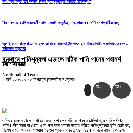
অধিগ্রহণকৃত তিন ফসলি জমির ন্যায্যমূল্যের দাবিতে মানববন্ধন
কিশোরগঞ্জে ব্যতিক্রমধর্মী ‘ভাতা মেলা’ অনুষ্ঠিত, দেড় হাজারের বেশি সেবাপ্রার্থীর ভিড়
জুলাই সনদ বাস্তবায়ন না হলে আবারও রাজপথ উত্তপ্ত হবে নীলফামারীতে জামায়াতের গণ-
সমাবেশে বক্তারা
রমজানে পানিশূন্যতা এড়াতে সঠিক পানি পানের পরামর্শ
বিশেষজ্ঞের
Northmail24 Team
২ মার্চ ২০২৬, ৩:১৫ অপরাহ্ন
|
অনলাইন সংস্করণ
অ-
অ+
পবিত্র রমজান মাসে সারাদিন রোজা রাখার পর শরীরের প্রধান চাহিদা হয়ে ওঠে পর্যাপ্ত
পানি। দীর্ঘ সময় না খেয়ে ও না পান করে থাকার কারণে শরীরে পানিশূন্যতার ঝুঁকি তৈরি হয়,
বিশেষ করে যখন আবহাওয়ায় গরমের প্রভাব বাড়তে শুরু করে। এ বছর রমজান পড়েছে