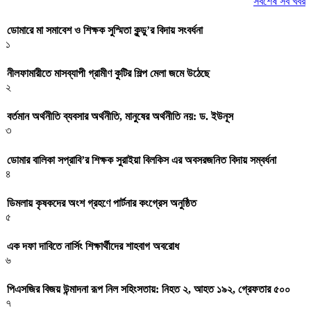
সর্বশেষ সব খবর
ডোমারে মা সমাবেশ ও শিক্ষক সুস্মিতা কুন্ডু’র বিদায় সংবর্ধনা
১
নীলফামারীতে মাসব্যাপী গ্রামীণ কুটির শিল্প মেলা জমে উঠেছে
২
বর্তমান অর্থনীতি ব্যবসার অর্থনীতি, মানুষের অর্থনীতি নয়: ড. ইউনূস
৩
ডোমার বালিকা সপ্রাবি’র শিক্ষক সুরাইয়া বিলকিস এর অবসরজনিত বিদায় সম্বর্ধনা
৪
ডিমলায় কৃষকদের অংশ গ্রহণে পার্টনার কংগ্রেস অনুষ্ঠিত
৫
এক দফা দাবিতে নার্সিং শিক্ষার্থীদের শাহবাগ অবরোধ
৬
পিএসজির বিজয় উন্মাদনা রূপ নিল সহিংসতায়: নিহত ২, আহত ১৯২, গ্রেফতার ৫০০
৭