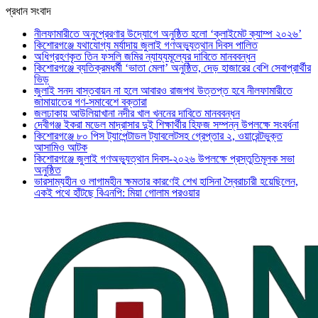
প্রধান সংবাদ
নীলফামারীতে অনুপ্রেরণার উদ্যোগে অনুষ্ঠিত হলো ‘ক্লাইমেট ক্যাম্প ২০২৬’
কিশোরগঞ্জে যথাযোগ্য মর্যাদায় জুলাই গণঅভ্যুত্থান দিবস পালিত
অধিগ্রহণকৃত তিন ফসলি জমির ন্যায্যমূল্যের দাবিতে মানববন্ধন
কিশোরগঞ্জে ব্যতিক্রমধর্মী ‘ভাতা মেলা’ অনুষ্ঠিত, দেড় হাজারের বেশি সেবাপ্রার্থীর
ভিড়
জুলাই সনদ বাস্তবায়ন না হলে আবারও রাজপথ উত্তপ্ত হবে নীলফামারীতে
জামায়াতের গণ-সমাবেশে বক্তারা
জলঢাকায় আউলিয়াখানা নদীর খাল খননের দাবিতে মানববন্ধন
দেবীগঞ্জ ইকরা মডেল মাদ্রাসার দুই শিক্ষার্থীর হিফজ সম্পন্ন উপলক্ষে সংবর্ধনা
কিশোরগঞ্জে ৮০ পিস ট্যাপেন্টাডল ট্যাবলেটসহ গ্রেপ্তার ২, ওয়ারেন্টভুক্ত
আসামিও আটক
কিশোরগঞ্জে জুলাই গণঅভ্যুত্থান দিবস-২০২৬ উপলক্ষে প্রস্তুতিমূলক সভা
অনুষ্ঠিত
ভারসাম্যহীন ও লাগামহীন ক্ষমতার কারণেই শেখ হাসিনা স্বৈরাচারী হয়েছিলেন,
একই পথে হাঁটছে বিএনপি: মিয়া গোলাম পরওয়ার