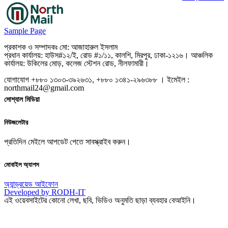
Sample Page
প্রকাশক ও সম্পাদকঃ মো: আজাহারুল ইসলাম
প্রধান কার্যালয়: হাউস#১২/ই, রোড #১/১১, কালশি, মিরপুর, ঢাকা-১২১৬। আঞ্চলিক
কার্যালয়: উকিলের মোড়, কলেজ স্টেশন রোড, নীলফামারী।
যোগাযোগ +৮৮০ ১৩০৩-৩৯২৬৩১, +৮৮০ ১৩৪১-২৯৬৩৮৮ । ইমেইল :
northmail24@gmail.com
সোশ্যাল মিডিয়া
নিউজলেটার
প্রতিদিন মেইলে আপডেট পেতে সাবস্ক্রাইব করুন।
মোবাইল অ্যাপস
অ্যান্ড্রয়েড
আইফোন
Developed by RODH-IT
এই ওয়েবসাইটের কোনো লেখা, ছবি, ভিডিও অনুমতি ছাড়া ব্যবহার বেআইনি।