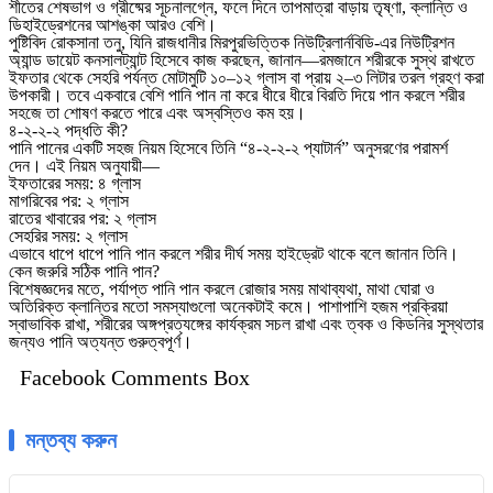
শীতের শেষভাগ ও গ্রীষ্মের সূচনালগ্নে, ফলে দিনে তাপমাত্রা বাড়ায় তৃষ্ণা, ক্লান্তি ও
ডিহাইড্রেশনের আশঙ্কা আরও বেশি।
পুষ্টিবিদ রোকসানা তনু, যিনি রাজধানীর মিরপুরভিত্তিক নিউট্রিলার্নবিডি-এর নিউট্রিশন
অ্যান্ড ডায়েট কনসালট্যান্ট হিসেবে কাজ করছেন, জানান—রমজানে শরীরকে সুস্থ রাখতে
ইফতার থেকে সেহরি পর্যন্ত মোটামুটি ১০–১২ গ্লাস বা প্রায় ২–৩ লিটার তরল গ্রহণ করা
উপকারী। তবে একবারে বেশি পানি পান না করে ধীরে ধীরে বিরতি দিয়ে পান করলে শরীর
সহজে তা শোষণ করতে পারে এবং অস্বস্তিও কম হয়।
৪-২-২-২ পদ্ধতি কী?
পানি পানের একটি সহজ নিয়ম হিসেবে তিনি “৪-২-২-২ প্যাটার্ন” অনুসরণের পরামর্শ
দেন। এই নিয়ম অনুযায়ী—
ইফতারের সময়: ৪ গ্লাস
মাগরিবের পর: ২ গ্লাস
রাতের খাবারের পর: ২ গ্লাস
সেহরির সময়: ২ গ্লাস
এভাবে ধাপে ধাপে পানি পান করলে শরীর দীর্ঘ সময় হাইড্রেট থাকে বলে জানান তিনি।
কেন জরুরি সঠিক পানি পান?
বিশেষজ্ঞদের মতে, পর্যাপ্ত পানি পান করলে রোজার সময় মাথাব্যথা, মাথা ঘোরা ও
অতিরিক্ত ক্লান্তির মতো সমস্যাগুলো অনেকটাই কমে। পাশাপাশি হজম প্রক্রিয়া
স্বাভাবিক রাখা, শরীরের অঙ্গপ্রত্যঙ্গের কার্যক্রম সচল রাখা এবং ত্বক ও কিডনির সুস্থতার
জন্যও পানি অত্যন্ত গুরুত্বপূর্ণ।
Facebook Comments Box
মন্তব্য করুন