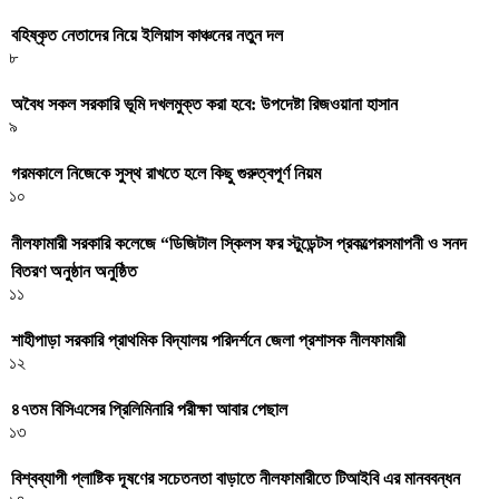
বহিষ্কৃত নেতাদের নিয়ে ইলিয়াস কাঞ্চনের নতুন দল
৮
অবৈধ সকল সরকারি ভূমি দখলমুক্ত করা হবে: উপদেষ্টা রিজওয়ানা হাসান
৯
গরমকালে নিজেকে সুস্থ রাখতে হলে কিছু গুরুত্বপূর্ণ নিয়ম
১০
নীলফামারী সরকারি কলেজে “ডিজিটাল স্কিলস ফর স্টুডেন্টস প্রকল্পেরসমাপনী ও সনদ
বিতরণ অনুষ্ঠান অনুষ্ঠিত
১১
শাহীপাড়া সরকারি প্রাথমিক বিদ্যালয় পরিদর্শনে জেলা প্রশাসক নীলফামারী
১২
৪৭তম বিসিএসের প্রিলিমিনারি পরীক্ষা আবার পেছাল
১৩
বিশ্বব্যাপী প্লাষ্টিক দূষণের সচেতনতা বাড়াতে নীলফামারীতে টিআইবি এর মানববন্ধন