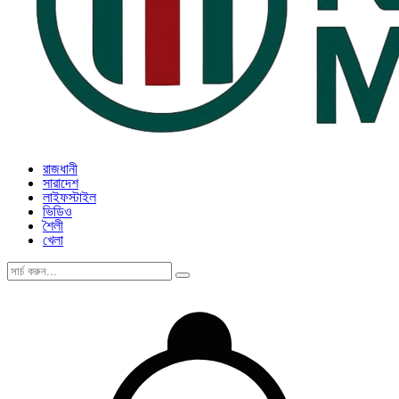
রাজধানী
সারাদেশ
লাইফস্টাইল
ভিডিও
শৈলী
খেলা