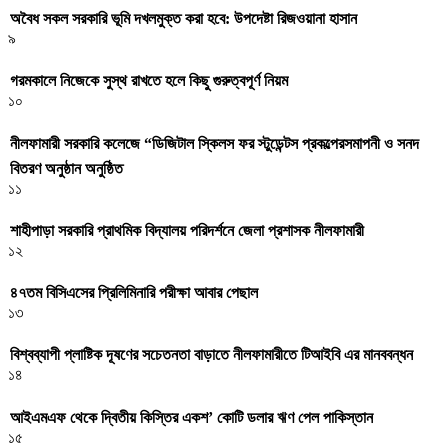
অবৈধ সকল সরকারি ভূমি দখলমুক্ত করা হবে: উপদেষ্টা রিজওয়ানা হাসান
৯
গরমকালে নিজেকে সুস্থ রাখতে হলে কিছু গুরুত্বপূর্ণ নিয়ম
১০
নীলফামারী সরকারি কলেজে “ডিজিটাল স্কিলস ফর স্টুডেন্টস প্রকল্পেরসমাপনী ও সনদ
বিতরণ অনুষ্ঠান অনুষ্ঠিত
১১
শাহীপাড়া সরকারি প্রাথমিক বিদ্যালয় পরিদর্শনে জেলা প্রশাসক নীলফামারী
১২
৪৭তম বিসিএসের প্রিলিমিনারি পরীক্ষা আবার পেছাল
১৩
বিশ্বব্যাপী প্লাষ্টিক দূষণের সচেতনতা বাড়াতে নীলফামারীতে টিআইবি এর মানববন্ধন
১৪
আইএমএফ থেকে দ্বিতীয় কিস্তির একশ’ কোটি ডলার ঋণ পেল পাকিস্তান
১৫