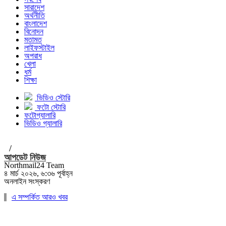
সারাদেশ
অর্থনীতি
বাংলাদেশ
বিনোদন
মতামত
লাইফস্টাইল
অপরাধ
খেলা
ধর্ম
শিক্ষা
ভিডিও স্টোরি
ফটো স্টোরি
ফটোগ্যালারি
ভিডিও গ্যালারি
/
আপডেট নিউজ
Northmail24 Team
৪ মার্চ ২০২৬, ৬:৩৬ পূর্বাহ্ন
অনলাইন সংস্করণ
এ সম্পর্কিত আরও খবর