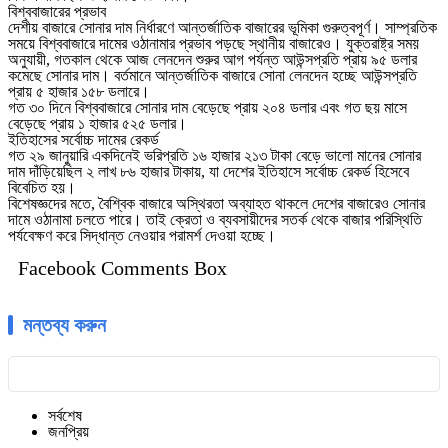
বিশ্ববাজারের প্রভাব
দেশীয় বাজারে সোনার দাম নির্ধারণে আন্তর্জাতিক বাজারের ভূমিকা গুরুত্বপূর্ণ। সাম্প্রতিক
সময়ে বিশ্ববাজারে দামের ওঠানামার প্রভাব পড়ছে স্থানীয় বাজারেও। যুক্তরাষ্ট্র সময়
অনুযায়ী, গতকাল থেকে আজ লেনদেন শুরুর আগ পর্যন্ত আউন্সপ্রতি প্রায় ৯৫ ডলার
কমেছে সোনার দাম। বর্তমানে আন্তর্জাতিক বাজারে সোনা লেনদেন হচ্ছে আউন্সপ্রতি
প্রায় ৫ হাজার ১৫৮ ডলারে।
গত ৩০ দিনে বিশ্ববাজারে সোনার দাম বেড়েছে প্রায় ২০৪ ডলার এবং গত ছয় মাসে
বেড়েছে প্রায় ১ হাজার ৫২৫ ডলার।
ইতিহাসের সর্বোচ্চ দামের রেকর্ড
গত ২৯ জানুয়ারি একদিনেই ভরিপ্রতি ১৬ হাজার ২১৩ টাকা বেড়ে ভালো মানের সোনার
দাম দাঁড়িয়েছিল ২ লাখ ৮৬ হাজার টাকায়, যা দেশের ইতিহাসে সর্বোচ্চ রেকর্ড হিসেবে
বিবেচিত হয়।
বিশেষজ্ঞদের মতে, বৈশ্বিক বাজারে অস্থিরতা অব্যাহত থাকলে দেশের বাজারেও সোনার
দামে ওঠানামা চলতে পারে। তাই ক্রেতা ও ব্যবসায়ীদের সতর্ক থেকে বাজার পরিস্থিতি
পর্যবেক্ষণ করে সিদ্ধান্ত নেওয়ার পরামর্শ দেওয়া হচ্ছে।
Facebook Comments Box
মন্তব্য করুন
সর্বশেষ
জনপ্রিয়