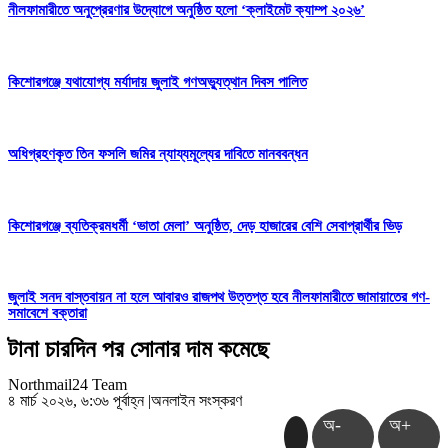
নীলফামারীতে অনুপ্রেরণার উদ্যোগে অনুষ্ঠিত হলো ‘ক্লাইমেট ক্যাম্প ২০২৬’
কিশোরগঞ্জে যথাযোগ্য মর্যাদায় জুলাই গণঅভ্যুত্থান দিবস পালিত
অধিগ্রহণকৃত তিন ফসলি জমির ন্যায্যমূল্যের দাবিতে মানববন্ধন
কিশোরগঞ্জে ব্যতিক্রমধর্মী ‘ভাতা মেলা’ অনুষ্ঠিত, দেড় হাজারের বেশি সেবাপ্রার্থীর ভিড়
জুলাই সনদ বাস্তবায়ন না হলে আবারও রাজপথ উত্তপ্ত হবে নীলফামারীতে জামায়াতের গণ-
সমাবেশে বক্তারা
টানা চারদিন পর সোনার দাম কমেছে
Northmail24 Team
৪ মার্চ ২০২৬, ৬:৩৬ পূর্বাহ্ন
|
অনলাইন সংস্করণ
অ-
অ+