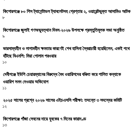
কিশোরগঞ্জে ৮০ পিস ট্যাপেন্টাডল ট্যাবলেটসহ গ্রেপ্তার ২, ওয়ারেন্টভুক্ত আসামিও আটক
৮
কিশোরগঞ্জে জুলাই গণঅভ্যুত্থান দিবস-২০২৬ উপলক্ষে প্রস্তুতিমূলক সভা অনুষ্ঠিত
৯
ভারসাম্যহীন ও লাগামহীন ক্ষমতার কারণেই শেখ হাসিনা স্বৈরাচারী হয়েছিলেন, একই পথে
হাঁটছে বিএনপি: মিয়া গোলাম পরওয়ার
১০
দেবীগঞ্জে ইউপি চেয়ারম্যানের বিরুদ্ধে বৈধ ওয়ারিশদের বঞ্চিত করে পালিত কন্যাকে
ওয়ারিশ সনদ দেওয়ার অভিযোগ
১১
২০২৫ সালের প্রশ্নে ২০২৬ সালের এইচএসসি পরীক্ষা: তদন্তে ৩ সদস্যের কমিটি
১২
কিশোরগঞ্জে গাঁজা সেবনের দায়ে যুবকের ৭ দিনের কারাদণ্ড
১৩