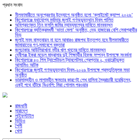
প্রধান সংবাদ
নীলফামারীতে অনুপ্রেরণার উদ্যোগে অনুষ্ঠিত হলো ‘ক্লাইমেট ক্যাম্প ২০২৬’
কিশোরগঞ্জে যথাযোগ্য মর্যাদায় জুলাই গণঅভ্যুত্থান দিবস পালিত
অধিগ্রহণকৃত তিন ফসলি জমির ন্যায্যমূল্যের দাবিতে মানববন্ধন
কিশোরগঞ্জে ব্যতিক্রমধর্মী ‘ভাতা মেলা’ অনুষ্ঠিত, দেড় হাজারের বেশি সেবাপ্রার্থীর
ভিড়
জুলাই সনদ বাস্তবায়ন না হলে আবারও রাজপথ উত্তপ্ত হবে নীলফামারীতে
জামায়াতের গণ-সমাবেশে বক্তারা
জলঢাকায় আউলিয়াখানা নদীর খাল খননের দাবিতে মানববন্ধন
দেবীগঞ্জ ইকরা মডেল মাদ্রাসার দুই শিক্ষার্থীর হিফজ সম্পন্ন উপলক্ষে সংবর্ধনা
কিশোরগঞ্জে ৮০ পিস ট্যাপেন্টাডল ট্যাবলেটসহ গ্রেপ্তার ২, ওয়ারেন্টভুক্ত
আসামিও আটক
কিশোরগঞ্জে জুলাই গণঅভ্যুত্থান দিবস-২০২৬ উপলক্ষে প্রস্তুতিমূলক সভা
অনুষ্ঠিত
ভারসাম্যহীন ও লাগামহীন ক্ষমতার কারণেই শেখ হাসিনা স্বৈরাচারী হয়েছিলেন,
একই পথে হাঁটছে বিএনপি: মিয়া গোলাম পরওয়ার
রাজধানী
সারাদেশ
লাইফস্টাইল
ভিডিও
শৈলী
খেলা