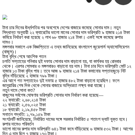
টানা চার দিনের ঊর্ধ্বগতির পর অবশেষে দেশের বাজারে কমেছে সোনার দাম। নতুন
সিদ্ধান্ত অনুযায়ী ২২ ক্যারেটের ভালো মানের সোনার দাম ভরিপ্রতি ৯ হাজার ২১৪ টাকা
কমিয়ে নির্ধারণ করা হয়েছে ২ লাখ ৬৮ হাজার ২১৪ টাকা। একই সঙ্গে কমেছে রুপার
দামও।
মঙ্গলবার সকালে এক বিজ্ঞপ্তিতে এ তথ্য জানিয়েছে বাংলাদেশ জুয়েলার্স অ্যাসোসিয়েশন
(বাজুস)।
টানা বৃদ্ধি শেষে আংশিক পতন
চলতি সপ্তাহের শনিবার দুই দফায় সোনার দাম বাড়ানো হয়, যা কার্যকর হয় রোববার
থেকে। এরপর সোমবার ও মঙ্গলবারও বাড়ানো হয় দাম। টানা চার দিনে ভরিপ্রতি মোট ১২
হাজার ১৩ টাকা বৃদ্ধি পায়। তবে আজ ৯ হাজার ২১৪ টাকা কমানোয় সপ্তাহজুড়ে নিট
বৃদ্ধি দাঁড়িয়েছে ২ হাজার ৭৯৯ টাকা।
এর আগে গত সপ্তাহেও দুই দফায় ৫ হাজার ৪৮২ টাকা বাড়ানো হয়েছিল। ফলে
জানুয়ারির শেষ দিক থেকে সোনার বাজারে অস্থিরতা লক্ষ্য করা যাচ্ছে।
নতুন দামে সোনা কত?
বাজুসের সর্বশেষ ঘোষণায় ভরিপ্রতি সোনার দাম নির্ধারণ করা হয়েছে—
২২ ক্যারেট: ২,৬৮,২১৪ টাকা
২১ ক্যারেট: ২,৫৬,০২৫ টাকা
১৮ ক্যারেট: ২,১৯,৪৫৮ টাকা
সনাতন পদ্ধতি: ১,৭৯,১৫৯ টাকা
সংগঠনটি জানিয়েছে, নির্ধারিত দামের সঙ্গে সরকার নির্ধারিত ৫ শতাংশ ভ্যাট যুক্ত হবে।
রুপার দামেও পরিবর্তন
ভালো মানের রুপার দাম ভরিপ্রতি ৬৪১ টাকা কমে দাঁড়িয়েছে ৬ হাজার ৫৩২ টাকা। আগের
দিন এ দাম ছিল ৭ হাজার ১৭৩ টাকা।