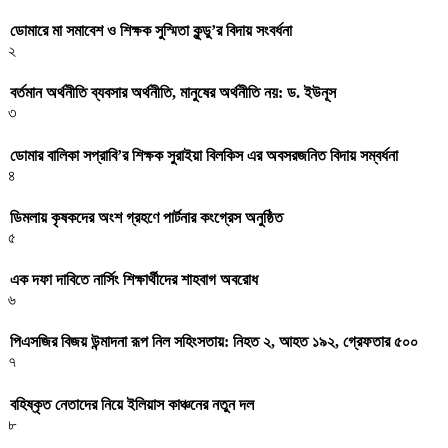
ডোমারে মা সমাবেশ ও শিক্ষক সুস্মিতা কুন্ডু’র বিদায় সংবর্ধনা
২
বর্তমান অর্থনীতি ব্যবসার অর্থনীতি, মানুষের অর্থনীতি নয়: ড. ইউনূস
৩
ডোমার বালিকা সপ্রাবি’র শিক্ষক সুরাইয়া বিলকিস এর অবসরজনিত বিদায় সম্বর্ধনা
৪
ডিমলায় কৃষকদের অংশ গ্রহণে পার্টনার কংগ্রেস অনুষ্ঠিত
৫
এক দফা দাবিতে নার্সিং শিক্ষার্থীদের শাহবাগ অবরোধ
৬
পিএসজির বিজয় উন্মাদনা রূপ নিল সহিংসতায়: নিহত ২, আহত ১৯২, গ্রেফতার ৫০০
৭
বহিষ্কৃত নেতাদের নিয়ে ইলিয়াস কাঞ্চনের নতুন দল
৮