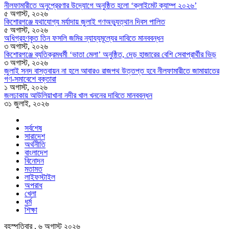
নীলফামারীতে অনুপ্রেরণার উদ্যোগে অনুষ্ঠিত হলো ‘ক্লাইমেট ক্যাম্প ২০২৬’
৫ অগাস্ট, ২০২৬
কিশোরগঞ্জে যথাযোগ্য মর্যাদায় জুলাই গণঅভ্যুত্থান দিবস পালিত
৫ অগাস্ট, ২০২৬
অধিগ্রহণকৃত তিন ফসলি জমির ন্যায্যমূল্যের দাবিতে মানববন্ধন
৩ অগাস্ট, ২০২৬
কিশোরগঞ্জে ব্যতিক্রমধর্মী ‘ভাতা মেলা’ অনুষ্ঠিত, দেড় হাজারের বেশি সেবাপ্রার্থীর ভিড়
৩ অগাস্ট, ২০২৬
জুলাই সনদ বাস্তবায়ন না হলে আবারও রাজপথ উত্তপ্ত হবে নীলফামারীতে জামায়াতের
গণ-সমাবেশে বক্তারা
১ অগাস্ট, ২০২৬
জলঢাকায় আউলিয়াখানা নদীর খাল খননের দাবিতে মানববন্ধন
৩১ জুলাই, ২০২৬
সর্বশেষ
সারাদেশ
অর্থনীতি
বাংলাদেশ
বিনোদন
মতামত
লাইফস্টাইল
অপরাধ
খেলা
ধর্ম
শিক্ষা
বৃহস্পতিবার , ৬ অগাস্ট ২০২৬