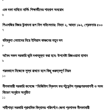
এক দফা দাবিতে নার্সিং শিক্ষার্থীদের শাহবাগ অবরোধ
৬
পিএসজির বিজয় উন্মাদনা রূপ নিল সহিংসতায়: নিহত ২, আহত ১৯২, গ্রেফতার ৫০০
৭
বহিষ্কৃত নেতাদের নিয়ে ইলিয়াস কাঞ্চনের নতুন দল
৮
অবৈধ সকল সরকারি ভূমি দখলমুক্ত করা হবে: উপদেষ্টা রিজওয়ানা হাসান
৯
গরমকালে নিজেকে সুস্থ রাখতে হলে কিছু গুরুত্বপূর্ণ নিয়ম
১০
নীলফামারী সরকারি কলেজে “ডিজিটাল স্কিলস ফর স্টুডেন্টস প্রকল্পেরসমাপনী ও সনদ
বিতরণ অনুষ্ঠান অনুষ্ঠিত
১১
শাহীপাড়া সরকারি প্রাথমিক বিদ্যালয় পরিদর্শনে জেলা প্রশাসক নীলফামারী