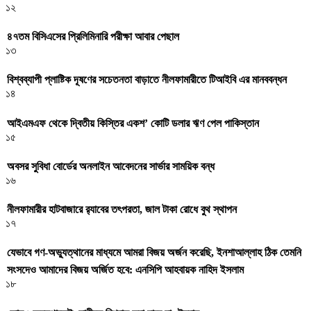
১২
৪৭তম বিসিএসের প্রিলিমিনারি পরীক্ষা আবার পেছাল
১৩
বিশ্বব্যাপী প্লাষ্টিক দূষণের সচেতনতা বাড়াতে নীলফামারীতে টিআইবি এর মানববন্ধন
১৪
আইএমএফ থেকে দ্বিতীয় কিস্তির একশ’ কোটি ডলার ঋণ পেল পাকিস্তান
১৫
অবসর সুবিধা বোর্ডের অনলাইন আবেদনের সার্ভার সাময়িক বন্ধ
১৬
নীলফামারীর হাটবাজারে র‌্যাবের তৎপরতা, জাল টাকা রোধে বুথ স্থাপন
১৭
যেভাবে গণ-অভ্যুত্থানের মাধ্যমে আমরা বিজয় অর্জন করেছি, ইনশাআল্লাহ ঠিক তেমনি
সংসদেও আমাদের বিজয় অর্জিত হবে: এনসিপি আহবায়ক নাহিদ ইসলাম
১৮