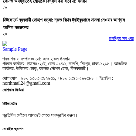
কোনও অবস্থাতেই মোদীকে বিশ্বাস করা যাবে না: ইমরান
১৯
মিটফোর্ডে ব্যবসায়ী সোহাগ হত্যা: দ্রুত বিচার ট্রাইব্যুনালে মামলা নেওয়ার আশ্বাস
আসিফ নজরুলের
২০
জনপ্রিয় সব খবর
Sample Page
প্রকাশক ও সম্পাদকঃ মো: আজাহারুল ইসলাম
প্রধান কার্যালয়: হাউস#১২/ই, রোড #১/১১, কালশি, মিরপুর, ঢাকা-১২১৬। আঞ্চলিক
কার্যালয়: উকিলের মোড়, কলেজ স্টেশন রোড, নীলফামারী।
যোগাযোগ +৮৮০ ১৩০৩-৩৯২৬৩১, +৮৮০ ১৩৪১-২৯৬৩৮৮ । ইমেইল :
northmail24@gmail.com
সোশ্যাল মিডিয়া
নিউজলেটার
প্রতিদিন মেইলে আপডেট পেতে সাবস্ক্রাইব করুন।
মোবাইল অ্যাপস