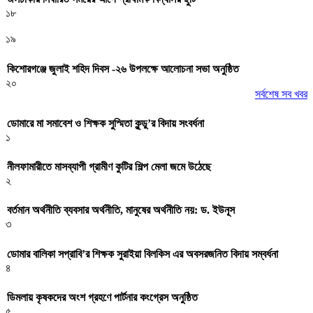
১৮
১৯
কিশোরগঞ্জে জুলাই শহিদ দিবস -২৬ উপলক্ষে আলোচনা সভা অনুষ্ঠিত
২০
সর্বশেষ সব খবর
ডোমারে মা সমাবেশ ও শিক্ষক সুস্মিতা কুন্ডু’র বিদায় সংবর্ধনা
১
নীলফামারীতে মাসব্যাপী গ্রামীণ কুটির শিল্প মেলা জমে উঠেছে
২
বর্তমান অর্থনীতি ব্যবসার অর্থনীতি, মানুষের অর্থনীতি নয়: ড. ইউনূস
৩
ডোমার বালিকা সপ্রাবি’র শিক্ষক সুরাইয়া বিলকিস এর অবসরজনিত বিদায় সম্বর্ধনা
৪
ডিমলায় কৃষকদের অংশ গ্রহণে পার্টনার কংগ্রেস অনুষ্ঠিত
৫