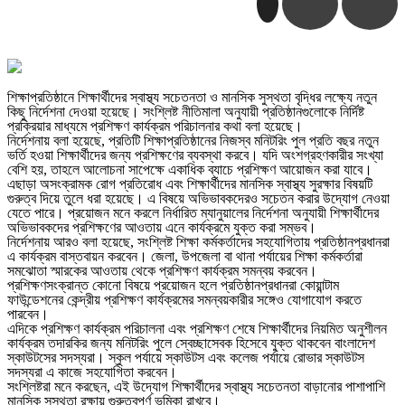
শিক্ষাপ্রতিষ্ঠানে শিক্ষার্থীদের স্বাস্থ্য সচেতনতা ও মানসিক সুস্থতা বৃদ্ধির লক্ষ্যে নতুন
কিছু নির্দেশনা দেওয়া হয়েছে। সংশ্লিষ্ট নীতিমালা অনুযায়ী প্রতিষ্ঠানগুলোকে নির্দিষ্ট
প্রক্রিয়ার মাধ্যমে প্রশিক্ষণ কার্যক্রম পরিচালনার কথা বলা হয়েছে।
নির্দেশনায় বলা হয়েছে, প্রতিটি শিক্ষাপ্রতিষ্ঠানের নিজস্ব মনিটরিং পুল প্রতি বছর নতুন
ভর্তি হওয়া শিক্ষার্থীদের জন্য প্রশিক্ষণের ব্যবস্থা করবে। যদি অংশগ্রহণকারীর সংখ্যা
বেশি হয়, তাহলে আলোচনা সাপেক্ষে একাধিক ব্যাচে প্রশিক্ষণ আয়োজন করা যাবে।
এছাড়া অসংক্রামক রোগ প্রতিরোধ এবং শিক্ষার্থীদের মানসিক স্বাস্থ্য সুরক্ষার বিষয়টি
গুরুত্ব দিয়ে তুলে ধরা হয়েছে। এ বিষয়ে অভিভাবকদেরও সচেতন করার উদ্যোগ নেওয়া
যেতে পারে। প্রয়োজন মনে করলে নির্ধারিত ম্যানুয়ালের নির্দেশনা অনুযায়ী শিক্ষার্থীদের
অভিভাবকদের প্রশিক্ষণের আওতায় এনে কার্যক্রমে যুক্ত করা সম্ভব।
নির্দেশনায় আরও বলা হয়েছে, সংশ্লিষ্ট শিক্ষা কর্মকর্তাদের সহযোগিতায় প্রতিষ্ঠানপ্রধানরা
এ কার্যক্রম বাস্তবায়ন করবেন। জেলা, উপজেলা বা থানা পর্যায়ের শিক্ষা কর্মকর্তারা
সমঝোতা স্মারকের আওতায় থেকে প্রশিক্ষণ কার্যক্রম সমন্বয় করবেন।
প্রশিক্ষণসংক্রান্ত কোনো বিষয়ে প্রয়োজন হলে প্রতিষ্ঠানপ্রধানরা কোয়ান্টাম
ফাউন্ডেশনের কেন্দ্রীয় প্রশিক্ষণ কার্যক্রমের সমন্বয়কারীর সঙ্গেও যোগাযোগ করতে
পারবেন।
এদিকে প্রশিক্ষণ কার্যক্রম পরিচালনা এবং প্রশিক্ষণ শেষে শিক্ষার্থীদের নিয়মিত অনুশীলন
কার্যক্রম তদারকির জন্য মনিটরিং পুলে স্বেচ্ছাসেবক হিসেবে যুক্ত থাকবেন বাংলাদেশ
স্কাউটসের সদস্যরা। স্কুল পর্যায়ে স্কাউটস এবং কলেজ পর্যায়ে রোভার স্কাউটস
সদস্যরা এ কাজে সহযোগিতা করবেন।
সংশ্লিষ্টরা মনে করছেন, এই উদ্যোগ শিক্ষার্থীদের স্বাস্থ্য সচেতনতা বাড়ানোর পাশাপাশি
মানসিক সুস্থতা রক্ষায় গুরুত্বপূর্ণ ভূমিকা রাখবে।