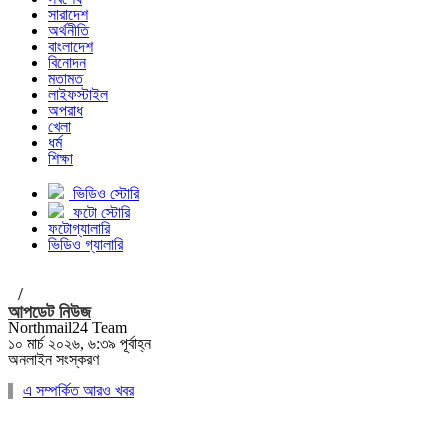
সারাদেশ
অর্থনীতি
বাংলাদেশ
বিনোদন
মতামত
লাইফস্টাইল
অপরাধ
খেলা
ধর্ম
শিক্ষা
ভিডিও স্টোরি
ফটো স্টোরি
ফটোগ্যালারি
ভিডিও গ্যালারি
/
আপডেট নিউজ
Northmail24 Team
১০ মার্চ ২০২৬, ৬:৩৯ পূর্বাহ্ন
অনলাইন সংস্করণ
এ সম্পর্কিত আরও খবর