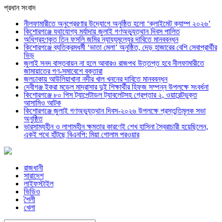
প্রধান সংবাদ
নীলফামারীতে অনুপ্রেরণার উদ্যোগে অনুষ্ঠিত হলো ‘ক্লাইমেট ক্যাম্প ২০২৬’
কিশোরগঞ্জে যথাযোগ্য মর্যাদায় জুলাই গণঅভ্যুত্থান দিবস পালিত
অধিগ্রহণকৃত তিন ফসলি জমির ন্যায্যমূল্যের দাবিতে মানববন্ধন
কিশোরগঞ্জে ব্যতিক্রমধর্মী ‘ভাতা মেলা’ অনুষ্ঠিত, দেড় হাজারের বেশি সেবাপ্রার্থীর
ভিড়
জুলাই সনদ বাস্তবায়ন না হলে আবারও রাজপথ উত্তপ্ত হবে নীলফামারীতে
জামায়াতের গণ-সমাবেশে বক্তারা
জলঢাকায় আউলিয়াখানা নদীর খাল খননের দাবিতে মানববন্ধন
দেবীগঞ্জ ইকরা মডেল মাদ্রাসার দুই শিক্ষার্থীর হিফজ সম্পন্ন উপলক্ষে সংবর্ধনা
কিশোরগঞ্জে ৮০ পিস ট্যাপেন্টাডল ট্যাবলেটসহ গ্রেপ্তার ২, ওয়ারেন্টভুক্ত
আসামিও আটক
কিশোরগঞ্জে জুলাই গণঅভ্যুত্থান দিবস-২০২৬ উপলক্ষে প্রস্তুতিমূলক সভা
অনুষ্ঠিত
ভারসাম্যহীন ও লাগামহীন ক্ষমতার কারণেই শেখ হাসিনা স্বৈরাচারী হয়েছিলেন,
একই পথে হাঁটছে বিএনপি: মিয়া গোলাম পরওয়ার
রাজধানী
সারাদেশ
লাইফস্টাইল
ভিডিও
শৈলী
খেলা