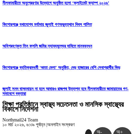
নীলফামারীতে অনুপ্রেরণার উদ্যোগে অনুষ্ঠিত হলো ‘ক্লাইমেট ক্যাম্প ২০২৬’
কিশোরগঞ্জে যথাযোগ্য মর্যাদায় জুলাই গণঅভ্যুত্থান দিবস পালিত
অধিগ্রহণকৃত তিন ফসলি জমির ন্যায্যমূল্যের দাবিতে মানববন্ধন
কিশোরগঞ্জে ব্যতিক্রমধর্মী ‘ভাতা মেলা’ অনুষ্ঠিত, দেড় হাজারের বেশি সেবাপ্রার্থীর ভিড়
জুলাই সনদ বাস্তবায়ন না হলে আবারও রাজপথ উত্তপ্ত হবে নীলফামারীতে জামায়াতের গণ-
সমাবেশে বক্তারা
শিক্ষা প্রতিষ্ঠানে স্বাস্থ্য সচেতনতা ও মানসিক স্বাস্থ্যের
বিকাশে নির্দেশনা
Northmail24 Team
১০ মার্চ ২০২৬, ৬:৩৯ পূর্বাহ্ন
|
অনলাইন সংস্করণ
অ-
অ+