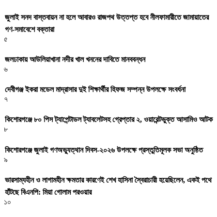
জুলাই সনদ বাস্তবায়ন না হলে আবারও রাজপথ উত্তপ্ত হবে নীলফামারীতে জামায়াতের
গণ-সমাবেশে বক্তারা
৫
জলঢাকায় আউলিয়াখানা নদীর খাল খননের দাবিতে মানববন্ধন
৬
দেবীগঞ্জ ইকরা মডেল মাদ্রাসার দুই শিক্ষার্থীর হিফজ সম্পন্ন উপলক্ষে সংবর্ধনা
৭
কিশোরগঞ্জে ৮০ পিস ট্যাপেন্টাডল ট্যাবলেটসহ গ্রেপ্তার ২, ওয়ারেন্টভুক্ত আসামিও আটক
৮
কিশোরগঞ্জে জুলাই গণঅভ্যুত্থান দিবস-২০২৬ উপলক্ষে প্রস্তুতিমূলক সভা অনুষ্ঠিত
৯
ভারসাম্যহীন ও লাগামহীন ক্ষমতার কারণেই শেখ হাসিনা স্বৈরাচারী হয়েছিলেন, একই পথে
হাঁটছে বিএনপি: মিয়া গোলাম পরওয়ার
১০