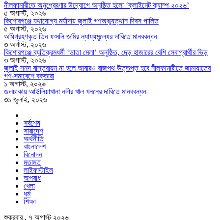
নীলফামারীতে অনুপ্রেরণার উদ্যোগে অনুষ্ঠিত হলো ‘ক্লাইমেট ক্যাম্প ২০২৬’
৫ অগাস্ট, ২০২৬
কিশোরগঞ্জে যথাযোগ্য মর্যাদায় জুলাই গণঅভ্যুত্থান দিবস পালিত
৫ অগাস্ট, ২০২৬
অধিগ্রহণকৃত তিন ফসলি জমির ন্যায্যমূল্যের দাবিতে মানববন্ধন
৩ অগাস্ট, ২০২৬
কিশোরগঞ্জে ব্যতিক্রমধর্মী ‘ভাতা মেলা’ অনুষ্ঠিত, দেড় হাজারের বেশি সেবাপ্রার্থীর ভিড়
৩ অগাস্ট, ২০২৬
জুলাই সনদ বাস্তবায়ন না হলে আবারও রাজপথ উত্তপ্ত হবে নীলফামারীতে জামায়াতের
গণ-সমাবেশে বক্তারা
১ অগাস্ট, ২০২৬
জলঢাকায় আউলিয়াখানা নদীর খাল খননের দাবিতে মানববন্ধন
৩১ জুলাই, ২০২৬
সর্বশেষ
সারাদেশ
অর্থনীতি
বাংলাদেশ
বিনোদন
মতামত
লাইফস্টাইল
অপরাধ
খেলা
ধর্ম
শিক্ষা
শুক্রবার , ৭ অগাস্ট ২০২৬