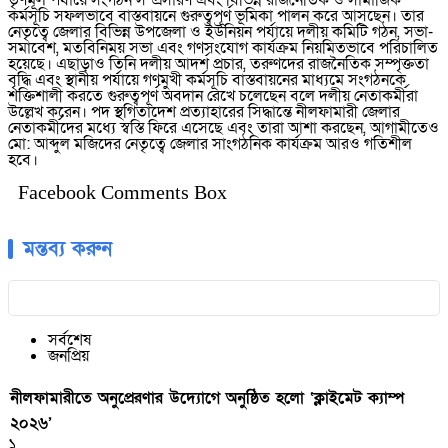
তৃণমূল পর্যায়ে সংগঠন সম্প্রসারণ এবং বিভিন্ন রাজনৈতিক ও সামাজিক
কর্মসূচি সফলভাবে বাস্তবায়নে গুরুত্বপূর্ণ ভূমিকা পালন করে আসছেন। তার
নেতৃত্বে জেলার বিভিন্ন উপজেলা ও ইউনিয়ন পর্যায়ে দলীয় কমিটি গঠন, সভা-
সমাবেশ, মতবিনিময় সভা এবং গণসংযোগ কার্যক্রম নিয়মিতভাবে পরিচালিত
হয়েছে। এছাড়াও তিনি দলীয় আদর্শ প্রচার, তরুণদের রাজনৈতিক সম্পৃক্ততা
বৃদ্ধি এবং স্থানীয় পর্যায়ে গণমুখী কর্মসূচি বাস্তবায়নের মাধ্যমে সংগঠনকে
শক্তিশালী করতে গুরুত্বপূর্ণ অবদান রেখে চলেছেন বলে দলীয় নেতাকর্মীরা
উল্লেখ করেন। পদ স্থগিতাদেশ প্রত্যাহারের সিদ্ধান্তে নীলফামারী জেলার
নেতাকর্মীদের মধ্যে স্বস্তি ফিরে এসেছে এবং তারা আশা করছেন, আগামীতেও
মো: আব্দুল মজিদের নেতৃত্বে জেলার সাংগঠনিক কার্যক্রম আরও গতিশীল
হবে।
Facebook Comments Box
মন্তব্য করুন
সর্বশেষ
জনপ্রিয়
নীলফামারীতে অনুপ্রেরণার উদ্যোগে অনুষ্ঠিত হলো ‘ক্লাইমেট ক্যাম্প
২০২৬’
১