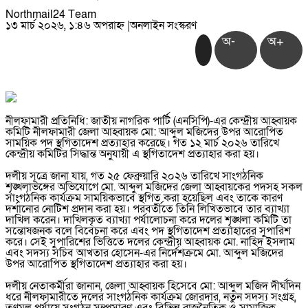
Northmail24 Team
১৩ মার্চ ২০২৬, ১:৪৬ অপরাহ্ন
|
অনলাইন সংস্করণ
অ-
অ+
নীলফামারী প্রতিনিধি: জাতীয় নাগরিক পার্টি (এনসিপি)-এর কেন্দ্রীয় আহ্বায়ক
কমিটি নীলফামারী জেলা আহ্বায়ক মো: আব্দুল মজিদের উপর আরোপিত
সাময়িক পদ স্থগিতাদেশ প্রত্যাহার করেছে। গত ১২ মার্চ ২০২৬ তারিখে
কেন্দ্রীয় কমিটির সিদ্ধান্ত অনুযায়ী এ স্থগিতাদেশ প্রত্যাহার করা হয়।
দলীয় সূত্রে জানা যায়, গত ২৫ ফেব্রুয়ারি ২০২৬ তারিখে সাংগঠনিক
শৃঙ্খলাভঙ্গের অভিযোগে মো. আব্দুল মজিদের জেলা আহ্বায়কের পদসহ সকল
সাংগঠনিক কার্যক্রম সাময়িকভাবে স্থগিত করা হয়েছিল এবং তাকে কারণ
দর্শানোর নোটিশ প্রদান করা হয়। পরবর্তীতে তিনি লিখিতভাবে তার ব্যাখ্যা
দাখিল করেন। দাখিলকৃত ব্যাখ্যা পর্যালোচনা করে দলের শৃঙ্খলা কমিটি তা
সন্তোষজনক বলে বিবেচনা করে এবং পদ স্থগিতাদেশ প্রত্যাহারের সুপারিশ
করে। সেই সুপারিশের ভিত্তিতে দলের কেন্দ্রীয় আহ্বায়ক মো. নাহিদ ইসলাম
এবং সদস্য সচিব আখতার হোসেন-এর নির্দেশক্রমে মো. আব্দুল মজিদের
উপর আরোপিত স্থগিতাদেশ প্রত্যাহার করা হয়।
দলীয় নেতাকর্মীরা জানান, জেলা আহ্বায়ক হিসেবে মো: আব্দুল মজিদ দীর্ঘদিন
ধরে নীলফামারীতে দলের সাংগঠনিক কার্যক্রম জোরদার, নতুন সদস্য সংগ্রহ,