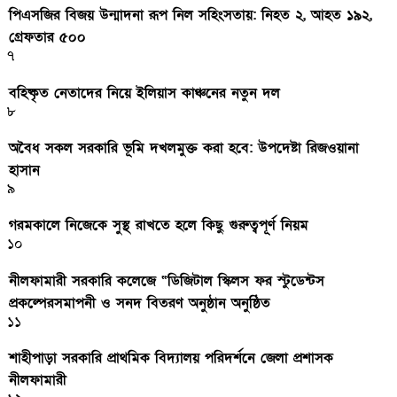
পিএসজির বিজয় উন্মাদনা রূপ নিল সহিংসতায়: নিহত ২, আহত ১৯২,
গ্রেফতার ৫০০
৭
বহিষ্কৃত নেতাদের নিয়ে ইলিয়াস কাঞ্চনের নতুন দল
৮
অবৈধ সকল সরকারি ভূমি দখলমুক্ত করা হবে: উপদেষ্টা রিজওয়ানা
হাসান
৯
গরমকালে নিজেকে সুস্থ রাখতে হলে কিছু গুরুত্বপূর্ণ নিয়ম
১০
নীলফামারী সরকারি কলেজে “ডিজিটাল স্কিলস ফর স্টুডেন্টস
প্রকল্পেরসমাপনী ও সনদ বিতরণ অনুষ্ঠান অনুষ্ঠিত
১১
শাহীপাড়া সরকারি প্রাথমিক বিদ্যালয় পরিদর্শনে জেলা প্রশাসক
নীলফামারী