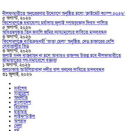
নীলফামারীতে অনুপ্রেরণার উদ্যোগে অনুষ্ঠিত হলো ‘ক্লাইমেট ক্যাম্প ২০২৬’
৫ অগাস্ট, ২০২৬
কিশোরগঞ্জে যথাযোগ্য মর্যাদায় জুলাই গণঅভ্যুত্থান দিবস পালিত
৫ অগাস্ট, ২০২৬
অধিগ্রহণকৃত তিন ফসলি জমির ন্যায্যমূল্যের দাবিতে মানববন্ধন
৩ অগাস্ট, ২০২৬
কিশোরগঞ্জে ব্যতিক্রমধর্মী ‘ভাতা মেলা’ অনুষ্ঠিত, দেড় হাজারের বেশি
সেবাপ্রার্থীর ভিড়
৩ অগাস্ট, ২০২৬
জুলাই সনদ বাস্তবায়ন না হলে আবারও রাজপথ উত্তপ্ত হবে নীলফামারীতে
জামায়াতের গণ-সমাবেশে বক্তারা
১ অগাস্ট, ২০২৬
জলঢাকায় আউলিয়াখানা নদীর খাল খননের দাবিতে মানববন্ধন
৩১ জুলাই, ২০২৬
সর্বশেষ
সারাদেশ
অর্থনীতি
বাংলাদেশ
বিনোদন
মতামত
লাইফস্টাইল
অপরাধ
খেলা
ধর্ম