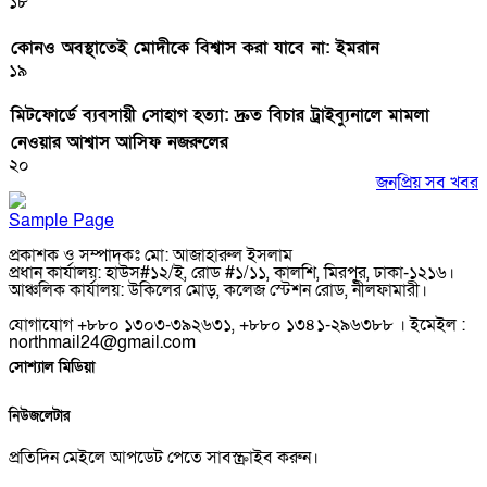
১৮
কোনও অবস্থাতেই মোদীকে বিশ্বাস করা যাবে না: ইমরান
১৯
মিটফোর্ডে ব্যবসায়ী সোহাগ হত্যা: দ্রুত বিচার ট্রাইব্যুনালে মামলা
নেওয়ার আশ্বাস আসিফ নজরুলের
২০
জনপ্রিয় সব খবর
Sample Page
প্রকাশক ও সম্পাদকঃ মো: আজাহারুল ইসলাম
প্রধান কার্যালয়: হাউস#১২/ই, রোড #১/১১, কালশি, মিরপুর, ঢাকা-১২১৬।
আঞ্চলিক কার্যালয়: উকিলের মোড়, কলেজ স্টেশন রোড, নীলফামারী।
যোগাযোগ +৮৮০ ১৩০৩-৩৯২৬৩১, +৮৮০ ১৩৪১-২৯৬৩৮৮ । ইমেইল :
northmail24@gmail.com
সোশ্যাল মিডিয়া
নিউজলেটার
প্রতিদিন মেইলে আপডেট পেতে সাবস্ক্রাইব করুন।