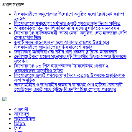
প্রধান সংবাদ
নীলফামারীতে অনুপ্রেরণার উদ্যোগে অনুষ্ঠিত হলো ‘ক্লাইমেট ক্যাম্প
২০২৬’
কিশোরগঞ্জে যথাযোগ্য মর্যাদায় জুলাই গণঅভ্যুত্থান দিবস পালিত
অধিগ্রহণকৃত তিন ফসলি জমির ন্যায্যমূল্যের দাবিতে মানববন্ধন
কিশোরগঞ্জে ব্যতিক্রমধর্মী ‘ভাতা মেলা’ অনুষ্ঠিত, দেড় হাজারের বেশি
সেবাপ্রার্থীর ভিড়
জুলাই সনদ বাস্তবায়ন না হলে আবারও রাজপথ উত্তপ্ত হবে
নীলফামারীতে জামায়াতের গণ-সমাবেশে বক্তারা
জলঢাকায় আউলিয়াখানা নদীর খাল খননের দাবিতে মানববন্ধন
দেবীগঞ্জ ইকরা মডেল মাদ্রাসার দুই শিক্ষার্থীর হিফজ সম্পন্ন উপলক্ষে
সংবর্ধনা
কিশোরগঞ্জে ৮০ পিস ট্যাপেন্টাডল ট্যাবলেটসহ গ্রেপ্তার ২,
ওয়ারেন্টভুক্ত আসামিও আটক
কিশোরগঞ্জে জুলাই গণঅভ্যুত্থান দিবস-২০২৬ উপলক্ষে প্রস্তুতিমূলক
সভা অনুষ্ঠিত
ভারসাম্যহীন ও লাগামহীন ক্ষমতার কারণেই শেখ হাসিনা স্বৈরাচারী
হয়েছিলেন, একই পথে হাঁটছে বিএনপি: মিয়া গোলাম পরওয়ার
রাজধানী
সারাদেশ
লাইফস্টাইল
ভিডিও
শৈলী