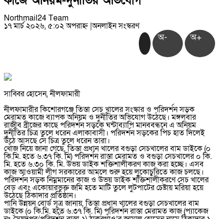
কাজে অনিয়ম-দুর্নীতির অভিযোগ
Northmail24 Team
১৭ মার্চ ২০২৬, ৫:০২ অপরাহ্ন
|
অনলাইন সংস্করণ
অ-
অ+
সাব্বির হোসেন, নীলফামারী
নীলফামারীর কিশোরগঞ্জে তিস্তা সেচ খালের সংস্কার ও পরিদর্শন সড়ক
মেরামত কাজে ব্যাপক অনিয়ম ও দুর্নীতির অভিযোগ উঠেছে। মঙ্গলবার
রাজীব ব্রীজের কাছে পরিদর্শন সড়কে ঘন্টাব্যাপি মানববন্ধনে এ অনিয়ম
দুর্নীতির চিত্র তুলে ধরেন এলাকাবাসী। পরিদর্শন সড়কের পিচ হাত দিলেই
উঠে আসছে সে চিত্র তুলে ধরেন তারা।
খোঁজ নিয়ে জানা গেছে, তিস্তা প্রধান খালের বগুড়া সেচখালের বাম ডাইকে (০
কি.মি. হতে ৬.৩৭ কি. মি) পরিদর্শন রাস্তা মেরামত ও বগুড়া সেচখালের ০ কি.
মি. হতে ৬.৩০ কি. মি. উভয় ডাইক শক্তিশালীকরণ কাজ করা হচ্ছে। এসব
কাজ আওয়ামী লীগ সরকারের আমলে শুরু হয়ে লুকোচুরিতে কাজ চলছে।
পরিদর্শন সড়ক নিম্নমানের কাজ ও উভয় ডাইক শক্তিশালীকরণে সেচ খালের
বেড এবং একোয়ারভুক্ত জমি হতে মাটি তুলে লুটপাটের চেষ্টায় মরিয়া হয়ে
উঠেছে ঠিকাদার প্রতিষ্ঠান।
পানি উন্নয়ন বোর্ড সূত্র জানায়, তিস্তা প্রধান খালের বগুড়া সেচখালের বাম
ডাইকে (০ কি.মি. হতে ৬.৩৭ কি. মি) পরিদর্শন রাস্তা মেরামত কাজ (প্যাকেজ