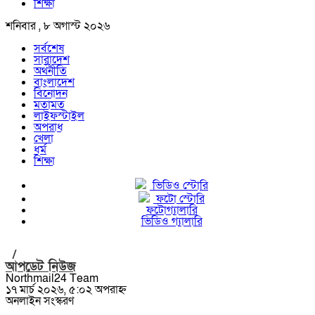
শিক্ষা
শনিবার , ৮ অগাস্ট ২০২৬
সর্বশেষ
সারাদেশ
অর্থনীতি
বাংলাদেশ
বিনোদন
মতামত
লাইফস্টাইল
অপরাধ
খেলা
ধর্ম
শিক্ষা
ভিডিও স্টোরি
ফটো স্টোরি
ফটোগ্যালারি
ভিডিও গ্যালারি
/
আপডেট নিউজ
Northmail24 Team
১৭ মার্চ ২০২৬, ৫:০২ অপরাহ্ন
অনলাইন সংস্করণ