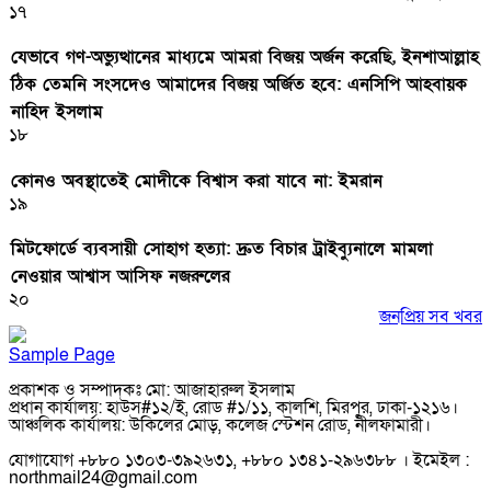
১৭
যেভাবে গণ-অভ্যুত্থানের মাধ্যমে আমরা বিজয় অর্জন করেছি, ইনশাআল্লাহ
ঠিক তেমনি সংসদেও আমাদের বিজয় অর্জিত হবে: এনসিপি আহবায়ক
নাহিদ ইসলাম
১৮
কোনও অবস্থাতেই মোদীকে বিশ্বাস করা যাবে না: ইমরান
১৯
মিটফোর্ডে ব্যবসায়ী সোহাগ হত্যা: দ্রুত বিচার ট্রাইব্যুনালে মামলা
নেওয়ার আশ্বাস আসিফ নজরুলের
২০
জনপ্রিয় সব খবর
Sample Page
প্রকাশক ও সম্পাদকঃ মো: আজাহারুল ইসলাম
প্রধান কার্যালয়: হাউস#১২/ই, রোড #১/১১, কালশি, মিরপুর, ঢাকা-১২১৬।
আঞ্চলিক কার্যালয়: উকিলের মোড়, কলেজ স্টেশন রোড, নীলফামারী।
যোগাযোগ +৮৮০ ১৩০৩-৩৯২৬৩১, +৮৮০ ১৩৪১-২৯৬৩৮৮ । ইমেইল :
northmail24@gmail.com