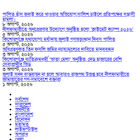
পালিত হাঁস জবাই করে খাওয়ার অভিযোগ,সালিশ চাইলে প্রতিপক্ষের সন্ত্রাসী
হামলা।
৮ অগাস্ট, ২০২৬
নীলফামারীতে অনুপ্রেরণার উদ্যোগে অনুষ্ঠিত হলো ‘ক্লাইমেট ক্যাম্প ২০২৬’
৫ অগাস্ট, ২০২৬
কিশোরগঞ্জে যথাযোগ্য মর্যাদায় জুলাই গণঅভ্যুত্থান দিবস পালিত
৫ অগাস্ট, ২০২৬
অধিগ্রহণকৃত তিন ফসলি জমির ন্যায্যমূল্যের দাবিতে মানববন্ধন
৩ অগাস্ট, ২০২৬
কিশোরগঞ্জে ব্যতিক্রমধর্মী ‘ভাতা মেলা’ অনুষ্ঠিত, দেড় হাজারের বেশি
সেবাপ্রার্থীর ভিড়
৩ অগাস্ট, ২০২৬
জুলাই সনদ বাস্তবায়ন না হলে আবারও রাজপথ উত্তপ্ত হবে নীলফামারীতে
জামায়াতের গণ-সমাবেশে বক্তারা
১ অগাস্ট, ২০২৬
সর্বশেষ
সারাদেশ
অর্থনীতি
বাংলাদেশ
বিনোদন
মতামত
লাইফস্টাইল
অপরাধ
খেলা