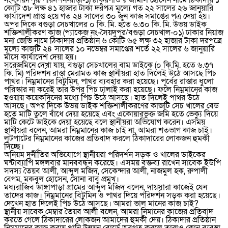
নং-সৈয়দপুর/পরিদর্শন-রাস্তা-১) ঠাকুরগাঁও’র জামাল হোসেন নামে ঠিকাদার ১
কোটি ৩৮ লক্ষ ৪১ হাজার টাকা দরপত্র মূল্যে গত ২২ সালের ২৬ জানুয়ারি
কার্যাদেশ প্রাপ্ত হয়ে গত ২৪ সালের ৩০ জুন কাজ সমাপ্তের পত্র দেয়া হয়।
অপর দিকে বগুড়া সেচখালের ০ কি. মি. হতে ৬.৩০ কি. মি. উভয় ডাইক
শক্তিশালীকরণ কাজ (প্যাকেজ নং-সৈয়দুপুর/বগুড়া সেচখাল-০১) ঢাকার নিয়াজ
মনা জেভি নামে ঠিকাদার প্রতিষ্ঠান ৬ কোটি ৬৫ লক্ষ ৩২ হাজার টাকা দরপত্রে
মূল্যে কাজটি ২৪ সালের ১০ নভেম্বর সমাপ্তের শর্তে ২২ সালের ৬ জানুয়ারি
মাসে কার্যাদেশ দেয়া হয়।
সরেজমিনে দেখা যায়, বগুড়া সেচখালের বাম ডাইকে (০ কি.মি. হতে ৬.৩৭
কি. মি) পরিদর্শন রাস্তা মেরামত কাজ স্থানীয়রা হাত দিলেই উঠে আসছে পিচ
পাথর। নিম্নমানের বিটুমিন, পাথর ব্যবহার করা হয়েছে। পূর্বের রাস্তার ধুলো
পরিস্কার না করেই তার উপর পিচ ঢালাই করা হয়েছে। ফলে নিম্নমানের কাজ
হওয়ায় কয়েকদিনের মধ্যে পিচ উঠে আসছে। হাত দিলেই পাথর উঠে
আসছে। অপর দিকে উভয় ডাইক শক্তিশালীকরণের কাজটি সেচ খালের বেড
হতে মাটি তুলে বাঁধে দেয়া হয়েছে এবং একোয়ারভুক্ত জমি হতে ভেক্যু দিয়ে
মাটি কেটে ডাইকে দেয়া হয়েছে বলে স্থানীয়রা অভিযোগ করেন। এসময়
স্থানীয়রা বলেন, আমরা নিম্নমানের কাজ চাই না, আমরা শতভাগ কাজ চাই।
লুটপাটের নিম্নমানের কাজের প্রতিবাদ করলে ঠিকাদারের লোকজন হুমকী
দিচ্ছে।
অনিয়ম দুর্নীতির অভিযোগে স্থানীয়রা পরিদর্শন সড়ক ও খালের ডাইকের
ঘন্টাব্যাপি মঙ্গলবার মানববন্ধন করেছে। এসময় বক্তব্য রাখেন সাবেক ইউপি
সদস্য তৈয়ব আলী, আব্দুল মজিদ, সেকেন্দার আলী, নাজমুল হক, রুপালী
বেগম, মকবুল হোসেন, সোনা বাবু প্রমুখ।
মধ্যরাজিব ডাঙ্গাপাড়া গ্রামের আব্দুল মজিদ বলেন, দায়সারা কাজেই যেন
তাদের কাজ। নিম্নমানের বিটুমিন ও পাথর দিয়ে পরিদর্শন সড়ক করা হয়েছে।
দেখেন হাত দিলেই পিচ উঠে আসছে। আমরা ভাল মানের কাজ চাই?
স্থানীয় সাবেক মেম্বার তৈয়ব আলী বলেন, আমরা নিমানের কাজের প্রতিবাদ
করতে গেলে ঠিকাদারের লোকজন আমাদের হুমকী দেয়। ঠিকাদার প্রতিষ্ঠান