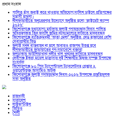
প্রধান সংবাদ
পালিত হাঁস জবাই করে খাওয়ার অভিযোগ,সালিশ চাইলে প্রতিপক্ষের
সন্ত্রাসী হামলা।
নীলফামারীতে অনুপ্রেরণার উদ্যোগে অনুষ্ঠিত হলো ‘ক্লাইমেট ক্যাম্প
২০২৬’
কিশোরগঞ্জে যথাযোগ্য মর্যাদায় জুলাই গণঅভ্যুত্থান দিবস পালিত
অধিগ্রহণকৃত তিন ফসলি জমির ন্যায্যমূল্যের দাবিতে মানববন্ধন
কিশোরগঞ্জে ব্যতিক্রমধর্মী ‘ভাতা মেলা’ অনুষ্ঠিত, দেড় হাজারের বেশি
সেবাপ্রার্থীর ভিড়
জুলাই সনদ বাস্তবায়ন না হলে আবারও রাজপথ উত্তপ্ত হবে
নীলফামারীতে জামায়াতের গণ-সমাবেশে বক্তারা
জলঢাকায় আউলিয়াখানা নদীর খাল খননের দাবিতে মানববন্ধন
দেবীগঞ্জ ইকরা মডেল মাদ্রাসার দুই শিক্ষার্থীর হিফজ সম্পন্ন উপলক্ষে
সংবর্ধনা
কিশোরগঞ্জে ৮০ পিস ট্যাপেন্টাডল ট্যাবলেটসহ গ্রেপ্তার ২,
ওয়ারেন্টভুক্ত আসামিও আটক
কিশোরগঞ্জে জুলাই গণঅভ্যুত্থান দিবস-২০২৬ উপলক্ষে প্রস্তুতিমূলক
সভা অনুষ্ঠিত
রাজধানী
সারাদেশ
লাইফস্টাইল
ভিডিও
শৈলী