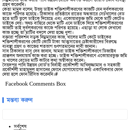
নিম্নমানের কাজ করায় পানি উন্নয়ন বোর্ডে অবগত করলে তারাও কোন ব্যবস্থা
গ্রহণ করেননি।
কেতা মামুদ বলেন, উভয় ডাইক শক্তিশালীকরণের কাজটি যেন দূর্বলকরণের
কাজে পরিণত হয়েছে। ঠিকাদার প্রতিষ্ঠানে রাতের অন্ধকারে সেচখালের বেড
হতে মাটি তুলে ডাইকে দিয়েছে এবং একোয়ারভুক্ত জমি থেকে মাটি কেটেও
ডাইকে দেয়। অথচ বাহিরে থেকে মাটি এনে ডাইকে দিয়ে শক্তিশালীকরণের
কাজটি তাই দূর্বলকরণের কাজে পরিণত হয়েছে। এছাড়া যা লোক দেখানো
কাজ হচ্ছে তা মাটির বদলে দেয়া হচ্ছে ধুলা।
বক্তারা পরিদর্শন সড়ক নিম্নমানের কাজ, খালের মাটি কেটে ডাইকের
শক্তিশালীকরণের কোটি কোটি টাকা আত্মসাতের চেষ্টাকারীদের বিরুদ্ধে
ব্যবস্থা গ্রহণ ও কাজের শতভাগ গুণগতমানের দাবী জানান।
সাব ঠিকাদার বাসু দেব জানান, আমরা ডাইক শক্তিশালীকরণে ডিজাইন
প্রাক্কলন অনযায়অ কাজ করা হচ্ছে। ডাইক শক্তিশালীকরণে একোয়ারভুক্ত জমি
ও খালের বেডের মাটি কাটার কথা অস্বীকার করেন।
সৈয়দপুর পানি উন্নয়ন বোর্ড’র নির্বাহী প্রকৌশলী আখিনুজ্জামান ও সহকারী
প্রকৌশলী মাহামুদুল হাসানের ফোনে যোগাযোগের জন্য একাধিকবার ফোন
দেয়া হলে ফোন রিসিভ করেননি।#
Facebook Comments Box
মন্তব্য করুন
সর্বশেষ