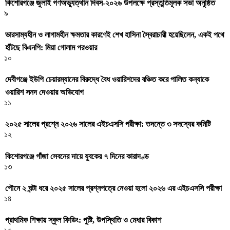
কিশোরগঞ্জে জুলাই গণঅভ্যুত্থান দিবস-২০২৬ উপলক্ষে প্রস্তুতিমূলক সভা অনুষ্ঠিত
৯
ভারসাম্যহীন ও লাগামহীন ক্ষমতার কারণেই শেখ হাসিনা স্বৈরাচারী হয়েছিলেন, একই পথে
হাঁটছে বিএনপি: মিয়া গোলাম পরওয়ার
১০
দেবীগঞ্জে ইউপি চেয়ারম্যানের বিরুদ্ধে বৈধ ওয়ারিশদের বঞ্চিত করে পালিত কন্যাকে
ওয়ারিশ সনদ দেওয়ার অভিযোগ
১১
২০২৫ সালের প্রশ্নে ২০২৬ সালের এইচএসসি পরীক্ষা: তদন্তে ৩ সদস্যের কমিটি
১২
কিশোরগঞ্জে গাঁজা সেবনের দায়ে যুবকের ৭ দিনের কারাদণ্ড
১৩
পৌনে ২ ঘন্টা ধরে ২০২৫ সালের প্রশ্নপত্রে নেওয়া হলো ২০২৬ এর এইচএসসি পরীক্ষা
১৪
প্রাথমিক শিক্ষায় স্কুল ফিডিং: পুষ্টি, উপস্থিতি ও মেধার বিকাশ