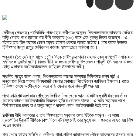
‎দেবীগঞ্জ (পঞ্চগড়) প্রতিনিধি: পঞ্চগড়ের দেবীগঞ্জে অসুস্থ শিশুসন্তানকে ডাক্তার দেখিয়ে
বাড়ি ফেরার পথে ট্রাকচাপায় বীথি আক্তার (৩০) নামে এক গৃহবধূ নিহত হয়েছেন। এ
ঘটনায় তার তিন বছরের ছেলে আব্দুর রহমান গুরুতর আহত হয়েছে। পরে তাকে উন্নত
চিকিৎসার জন্য রংপুর মেডিকেল কলেজ হাসপাতালে পাঠানো হয়।
‎শুক্রবার (১৫ মে) রাত সাড়ে ১১টার দিকে দেবীগঞ্জ-ডোমার মহাসড়কের ফার্মগেট এলাকায় এ
মর্মান্তিক দুর্ঘটনা ঘটে। নিহত বীথি আক্তার দেবীগঞ্জ উপজেলার পামুলী ইউনিয়নের একতা
মোড় এলাকার অটোভ্যানচালক জাহিদুল ইসলামের স্ত্রী।
‎স্থানীয় সূত্রে জানা গেছে, শিশুসন্তানের কানের সমস্যার চিকিৎসার জন্য স্ত্রী ও
সন্তানকে নিয়ে পাশের নীলফামারী জেলার ডোমারে গিয়েছিলেন জাহিদুল ইসলাম। রাতে
চিকিৎসা শেষে অটোভ্যানে করে বাড়ি ফেরার পথে ঝড়-বৃষ্টি শুরু হয়।
‎পথে ফার্মগেট এলাকায় পৌঁছালে বিপরীত দিক থেকে আসা একটি বালুবাহী ট্রাকের তীব্র
আলোর কারণে অটোভ্যানটির নিয়ন্ত্রণ হারিয়ে ফেলেন চালক। এ সময় সড়কের পাশে
নির্মাণকাজের জন্য রাখা বালুর স্তূপে ধাক্কা লেগে অটোভ্যানটি উল্টে যায়।
‎দুর্ঘটনায় বীথি আক্তার ও তার শিশুসন্তান সড়কের ওপর ছিটকে পড়েন। এ সময়
দ্রুতগতির ট্রাকটি বীথিকে চাপা দিলে ঘটনাস্থলেই তার মৃত্যু হয়। গুরুতর আহত হয় শিশু
আব্দুর রহমান।
‎খবর পেয়ে ফায়ার সার্ভিস ও দেবীগঞ্জ থানা-পুলিশ ঘটনাস্থলে পৌঁছে আহতদের উদ্ধার করে