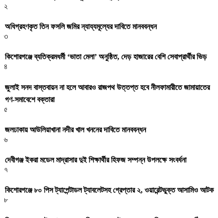
২
অধিগ্রহণকৃত তিন ফসলি জমির ন্যায্যমূল্যের দাবিতে মানববন্ধন
৩
কিশোরগঞ্জে ব্যতিক্রমধর্মী ‘ভাতা মেলা’ অনুষ্ঠিত, দেড় হাজারের বেশি সেবাপ্রার্থীর ভিড়
৪
জুলাই সনদ বাস্তবায়ন না হলে আবারও রাজপথ উত্তপ্ত হবে নীলফামারীতে জামায়াতের
গণ-সমাবেশে বক্তারা
৫
জলঢাকায় আউলিয়াখানা নদীর খাল খননের দাবিতে মানববন্ধন
৬
দেবীগঞ্জ ইকরা মডেল মাদ্রাসার দুই শিক্ষার্থীর হিফজ সম্পন্ন উপলক্ষে সংবর্ধনা
৭
কিশোরগঞ্জে ৮০ পিস ট্যাপেন্টাডল ট্যাবলেটসহ গ্রেপ্তার ২, ওয়ারেন্টভুক্ত আসামিও আটক
৮