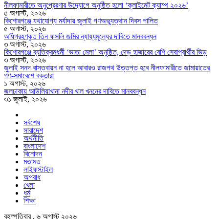
নীলফামারীতে অনুপ্রেরণার উদ্যোগে অনুষ্ঠিত হলো ‘ক্লাইমেট ক্যাম্প ২০২৬’
৫ অগাস্ট, ২০২৬
কিশোরগঞ্জে যথাযোগ্য মর্যাদায় জুলাই গণঅভ্যুত্থান দিবস পালিত
৫ অগাস্ট, ২০২৬
অধিগ্রহণকৃত তিন ফসলি জমির ন্যায্যমূল্যের দাবিতে মানববন্ধন
৩ অগাস্ট, ২০২৬
কিশোরগঞ্জে ব্যতিক্রমধর্মী ‘ভাতা মেলা’ অনুষ্ঠিত, দেড় হাজারের বেশি সেবাপ্রার্থীর ভিড়
৩ অগাস্ট, ২০২৬
জুলাই সনদ বাস্তবায়ন না হলে আবারও রাজপথ উত্তপ্ত হবে নীলফামারীতে জামায়াতের
গণ-সমাবেশে বক্তারা
১ অগাস্ট, ২০২৬
জলঢাকায় আউলিয়াখানা নদীর খাল খননের দাবিতে মানববন্ধন
৩১ জুলাই, ২০২৬
সর্বশেষ
সারাদেশ
অর্থনীতি
বাংলাদেশ
বিনোদন
মতামত
লাইফস্টাইল
অপরাধ
খেলা
ধর্ম
শিক্ষা
বৃহস্পতিবার , ৬ অগাস্ট ২০২৬