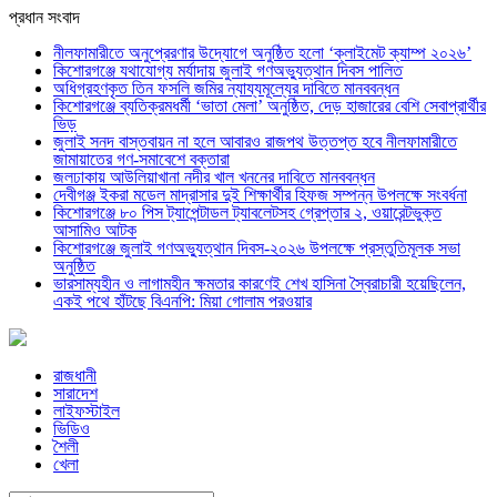
প্রধান সংবাদ
নীলফামারীতে অনুপ্রেরণার উদ্যোগে অনুষ্ঠিত হলো ‘ক্লাইমেট ক্যাম্প ২০২৬’
কিশোরগঞ্জে যথাযোগ্য মর্যাদায় জুলাই গণঅভ্যুত্থান দিবস পালিত
অধিগ্রহণকৃত তিন ফসলি জমির ন্যায্যমূল্যের দাবিতে মানববন্ধন
কিশোরগঞ্জে ব্যতিক্রমধর্মী ‘ভাতা মেলা’ অনুষ্ঠিত, দেড় হাজারের বেশি সেবাপ্রার্থীর
ভিড়
জুলাই সনদ বাস্তবায়ন না হলে আবারও রাজপথ উত্তপ্ত হবে নীলফামারীতে
জামায়াতের গণ-সমাবেশে বক্তারা
জলঢাকায় আউলিয়াখানা নদীর খাল খননের দাবিতে মানববন্ধন
দেবীগঞ্জ ইকরা মডেল মাদ্রাসার দুই শিক্ষার্থীর হিফজ সম্পন্ন উপলক্ষে সংবর্ধনা
কিশোরগঞ্জে ৮০ পিস ট্যাপেন্টাডল ট্যাবলেটসহ গ্রেপ্তার ২, ওয়ারেন্টভুক্ত
আসামিও আটক
কিশোরগঞ্জে জুলাই গণঅভ্যুত্থান দিবস-২০২৬ উপলক্ষে প্রস্তুতিমূলক সভা
অনুষ্ঠিত
ভারসাম্যহীন ও লাগামহীন ক্ষমতার কারণেই শেখ হাসিনা স্বৈরাচারী হয়েছিলেন,
একই পথে হাঁটছে বিএনপি: মিয়া গোলাম পরওয়ার
রাজধানী
সারাদেশ
লাইফস্টাইল
ভিডিও
শৈলী
খেলা