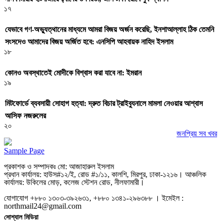
১৭
যেভাবে গণ-অভ্যুত্থানের মাধ্যমে আমরা বিজয় অর্জন করেছি, ইনশাআল্লাহ ঠিক তেমনি
সংসদেও আমাদের বিজয় অর্জিত হবে: এনসিপি আহবায়ক নাহিদ ইসলাম
১৮
কোনও অবস্থাতেই মোদীকে বিশ্বাস করা যাবে না: ইমরান
১৯
মিটফোর্ডে ব্যবসায়ী সোহাগ হত্যা: দ্রুত বিচার ট্রাইব্যুনালে মামলা নেওয়ার আশ্বাস
আসিফ নজরুলের
২০
জনপ্রিয় সব খবর
Sample Page
প্রকাশক ও সম্পাদকঃ মো: আজাহারুল ইসলাম
প্রধান কার্যালয়: হাউস#১২/ই, রোড #১/১১, কালশি, মিরপুর, ঢাকা-১২১৬। আঞ্চলিক
কার্যালয়: উকিলের মোড়, কলেজ স্টেশন রোড, নীলফামারী।
যোগাযোগ +৮৮০ ১৩০৩-৩৯২৬৩১, +৮৮০ ১৩৪১-২৯৬৩৮৮ । ইমেইল :
northmail24@gmail.com
সোশ্যাল মিডিয়া