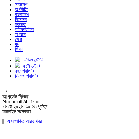
সারাদেশ
অর্থনীতি
বাংলাদেশ
বিনোদন
মতামত
লাইফস্টাইল
অপরাধ
খেলা
ধর্ম
শিক্ষা
ভিডিও স্টোরি
ফটো স্টোরি
ফটোগ্যালারি
ভিডিও গ্যালারি
/
আপডেট নিউজ
Northmail24 Team
১৬ মে ২০২৬, ১০:২৬ পূর্বাহ্ন
অনলাইন সংস্করণ
এ সম্পর্কিত আরও খবর