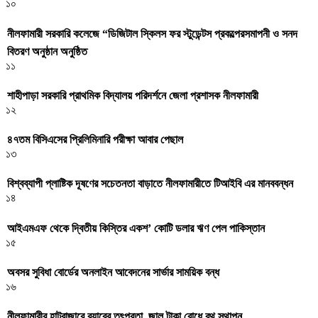
১০
নীলফামারী সরকারি কলেজে “ডিজিটাল স্কিলস ফর স্টুডেন্টস প্রকল্পেরসমাপনী ও সনদ
বিতরণ অনুষ্ঠান অনুষ্ঠিত
১১
শাহীপাড়া সরকারি প্রাথমিক বিদ্যালয় পরিদর্শনে জেলা প্রশাসক নীলফামারী
১২
৪৭তম বিসিএসের প্রিলিমিনারি পরীক্ষা আবার পেছাল
১৩
বিশ্বব্যাপী প্লাষ্টিক দূষণের সচেতনতা বাড়াতে নীলফামারীতে টিআইবি এর মানববন্ধন
১৪
আইএমএফ থেকে দ্বিতীয় কিস্তির একশ’ কোটি ডলার ঋণ পেল পাকিস্তান
১৫
অবসর সুবিধা বোর্ডের অনলাইন আবেদনের সার্ভার সাময়িক বন্ধ
১৬
নীলফামারীর হাটবাজারে র‌্যাবের তৎপরতা, জাল টাকা রোধে বুথ স্থাপন