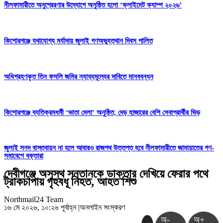
নীলফামারীতে অনুপ্রেরণার উদ্যোগে অনুষ্ঠিত হলো ‘ক্লাইমেট ক্যাম্প ২০২৬’
কিশোরগঞ্জে যথাযোগ্য মর্যাদায় জুলাই গণঅভ্যুত্থান দিবস পালিত
অধিগ্রহণকৃত তিন ফসলি জমির ন্যায্যমূল্যের দাবিতে মানববন্ধন
কিশোরগঞ্জে ব্যতিক্রমধর্মী ‘ভাতা মেলা’ অনুষ্ঠিত, দেড় হাজারের বেশি সেবাপ্রার্থীর ভিড়
জুলাই সনদ বাস্তবায়ন না হলে আবারও রাজপথ উত্তপ্ত হবে নীলফামারীতে জামায়াতের গণ-
সমাবেশে বক্তারা
দেবীগঞ্জে অসুস্থ সন্তানকে ডাক্তার দেখিয়ে ফেরার পথে
ট্রাকচাপায় গৃহবধূ নিহত, আহত শিশু
Northmail24 Team
১৬ মে ২০২৬, ১০:২৬ পূর্বাহ্ন
|
অনলাইন সংস্করণ
অ-
অ+