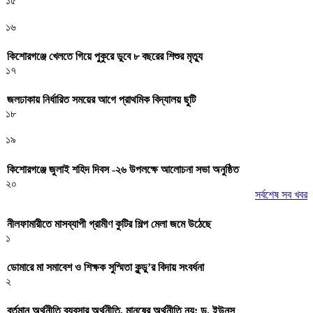
১৫
১৬
কিশোরগঞ্জে খেলতে গিয়ে পুকুরে ডুবে ৮ বছরের শিশুর মৃত্যু
১৭
জলঢাকায় নির্ধারিত সময়ের আগে প্রাথমিক বিদ্যালয় ছুটি
১৮
১৯
কিশোরগঞ্জে জুলাই শহিদ দিবস -২৬ উপলক্ষে আলোচনা সভা অনুষ্ঠিত
২০
সর্বশেষ সব খবর
নীলফামারীতে মাসব্যাপী গ্রামীণ কুটির শিল্প মেলা জমে উঠেছে
১
ডোমারে মা সমাবেশ ও শিক্ষক সুস্মিতা কুন্ডু’র বিদায় সংবর্ধনা
২
বর্তমান অর্থনীতি ব্যবসার অর্থনীতি, মানুষের অর্থনীতি নয়: ড. ইউনূস