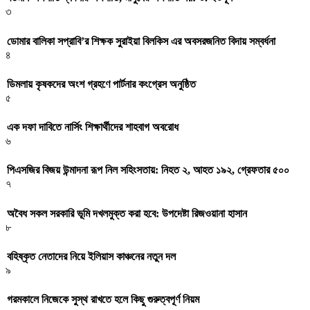
৩
ডোমার বালিকা সপ্রাবি’র শিক্ষক সুরাইয়া বিলকিস এর অবসরজনিত বিদায় সম্বর্ধনা
৪
ডিমলায় কৃষকদের অংশ গ্রহণে পার্টনার কংগ্রেস অনুষ্ঠিত
৫
এক দফা দাবিতে নার্সিং শিক্ষার্থীদের শাহবাগ অবরোধ
৬
পিএসজির বিজয় উন্মাদনা রূপ নিল সহিংসতায়: নিহত ২, আহত ১৯২, গ্রেফতার ৫০০
৭
অবৈধ সকল সরকারি ভূমি দখলমুক্ত করা হবে: উপদেষ্টা রিজওয়ানা হাসান
৮
বহিষ্কৃত নেতাদের নিয়ে ইলিয়াস কাঞ্চনের নতুন দল
৯
গরমকালে নিজেকে সুস্থ রাখতে হলে কিছু গুরুত্বপূর্ণ নিয়ম