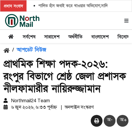
পালিত হাঁস জবাই করে খাওয়ার অভিযোগ,সালিশ চাইলে প্রতিপক্ষের 
প্রধান সংবাদ
সর্বশেষ
সারাদেশ
অর্থনীতি
বাংলাদেশ
বিনোদ
/
আপডেট নিউজ
প্রাথমিক শিক্ষা পদক-২০২৬:
রংপুর বিভাগে শ্রেষ্ঠ জেলা প্রশাসক
নীলফামারীর নায়িরুজ্জামান
Northmail24 Team
৬ জুন ২০২৬, ৬:৩৩ পূর্বাহ্ন
|
অনলাইন সংস্করণ
অ-
অ+