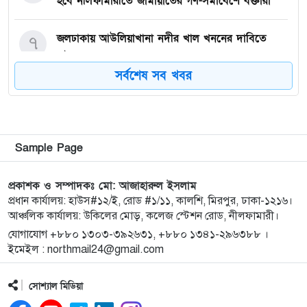
হবে নীলফামারীতে জামায়াতের গণ-সমাবেশে বক্তারা
জলঢাকায় আউলিয়াখানা নদীর খাল খননের দাবিতে
৭
মানববন্ধন
সর্বশেষ সব খবর
দেবীগঞ্জ ইকরা মডেল মাদ্রাসার দুই শিক্ষার্থীর হিফজ
৮
সম্পন্ন উপলক্ষে সংবর্ধনা
কিশোরগঞ্জে ৮০ পিস ট্যাপেন্টাডল ট্যাবলেটসহ গ্রেপ্তার ২,
৯
Sample Page
ওয়ারেন্টভুক্ত আসামিও আটক
প্রকাশক ও সম্পাদকঃ মো: আজাহারুল ইসলাম
কিশোরগঞ্জে জুলাই গণঅভ্যুত্থান দিবস-২০২৬ উপলক্ষে
প্রধান কার্যালয়: হাউস#১২/ই, রোড #১/১১, কালশি, মিরপুর, ঢাকা-১২১৬।
১০
আঞ্চলিক কার্যালয়: উকিলের মোড়, কলেজ স্টেশন রোড, নীলফামারী।
প্রস্তুতিমূলক সভা অনুষ্ঠিত
যোগাযোগ +৮৮০ ১৩০৩-৩৯২৬৩১, +৮৮০ ১৩৪১-২৯৬৩৮৮ ।
ইমেইল : northmail24@gmail.com
ভারসাম্যহীন ও লাগামহীন ক্ষমতার কারণেই শেখ হাসিনা
১১
স্বৈরাচারী হয়েছিলেন, একই পথে হাঁটছে বিএনপি: মিয়া
সোশ্যাল মিডিয়া
গোলাম পরওয়ার