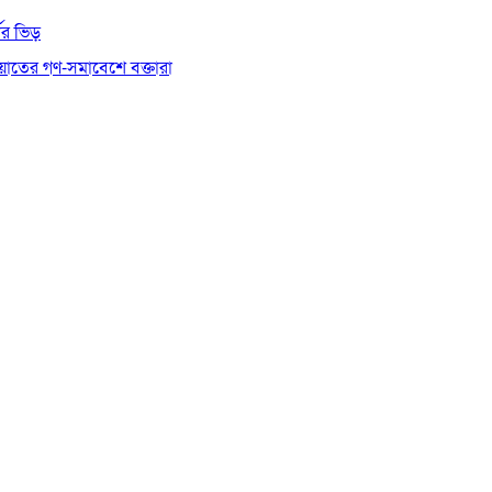
থীর ভিড়
য়াতের গণ-সমাবেশে বক্তারা