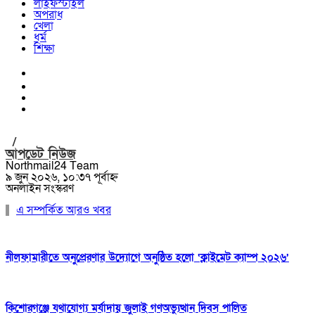
লাইফস্টাইল
অপরাধ
খেলা
ধর্ম
শিক্ষা
/
আপডেট নিউজ
Northmail24 Team
৯ জুন ২০২৬, ১০:৩৭ পূর্বাহ্ন
অনলাইন সংস্করণ
এ সম্পর্কিত আরও খবর
নীলফামারীতে অনুপ্রেরণার উদ্যোগে অনুষ্ঠিত হলো ‘ক্লাইমেট ক্যাম্প ২০২৬’
কিশোরগঞ্জে যথাযোগ্য মর্যাদায় জুলাই গণঅভ্যুত্থান দিবস পালিত