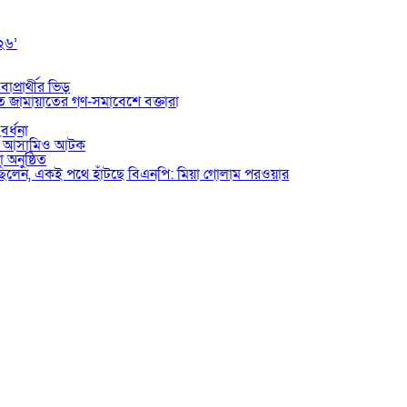
০২৬’
াপ্রার্থীর ভিড়
তে জামায়াতের গণ-সমাবেশে বক্তারা
বর্ধনা
ভুক্ত আসামিও আটক
 অনুষ্ঠিত
য়েছিলেন, একই পথে হাঁটছে বিএনপি: মিয়া গোলাম পরওয়ার