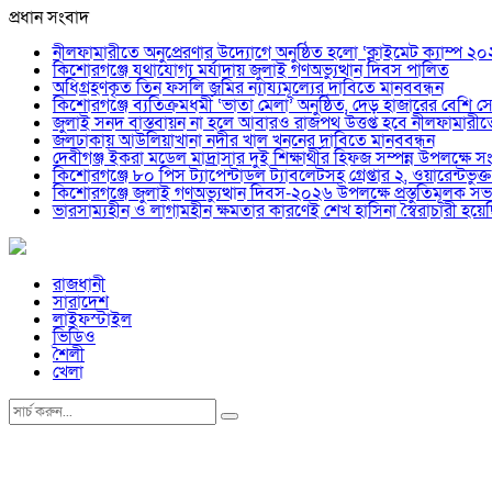
প্রধান সংবাদ
নীলফামারীতে অনুপ্রেরণার উদ্যোগে অনুষ্ঠিত হলো ‘ক্লাইমেট ক্যাম্প ২
কিশোরগঞ্জে যথাযোগ্য মর্যাদায় জুলাই গণঅভ্যুত্থান দিবস পালিত
অধিগ্রহণকৃত তিন ফসলি জমির ন্যায্যমূল্যের দাবিতে মানববন্ধন
কিশোরগঞ্জে ব্যতিক্রমধর্মী ‘ভাতা মেলা’ অনুষ্ঠিত, দেড় হাজারের বেশি সেব
জুলাই সনদ বাস্তবায়ন না হলে আবারও রাজপথ উত্তপ্ত হবে নীলফামারী
জলঢাকায় আউলিয়াখানা নদীর খাল খননের দাবিতে মানববন্ধন
দেবীগঞ্জ ইকরা মডেল মাদ্রাসার দুই শিক্ষার্থীর হিফজ সম্পন্ন উপলক্ষে সং
কিশোরগঞ্জে ৮০ পিস ট্যাপেন্টাডল ট্যাবলেটসহ গ্রেপ্তার ২, ওয়ারেন্ট
কিশোরগঞ্জে জুলাই গণঅভ্যুত্থান দিবস-২০২৬ উপলক্ষে প্রস্তুতিমূলক সভা
ভারসাম্যহীন ও লাগামহীন ক্ষমতার কারণেই শেখ হাসিনা স্বৈরাচারী হ
রাজধানী
সারাদেশ
লাইফস্টাইল
ভিডিও
শৈলী
খেলা