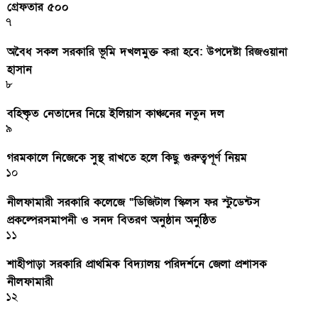
গ্রেফতার ৫০০
৭
অবৈধ সকল সরকারি ভূমি দখলমুক্ত করা হবে: উপদেষ্টা রিজওয়ানা
হাসান
৮
বহিষ্কৃত নেতাদের নিয়ে ইলিয়াস কাঞ্চনের নতুন দল
৯
গরমকালে নিজেকে সুস্থ রাখতে হলে কিছু গুরুত্বপূর্ণ নিয়ম
১০
নীলফামারী সরকারি কলেজে “ডিজিটাল স্কিলস ফর স্টুডেন্টস
প্রকল্পেরসমাপনী ও সনদ বিতরণ অনুষ্ঠান অনুষ্ঠিত
১১
শাহীপাড়া সরকারি প্রাথমিক বিদ্যালয় পরিদর্শনে জেলা প্রশাসক
নীলফামারী
১২