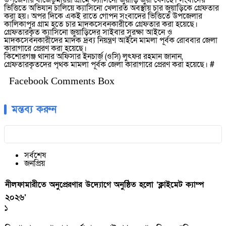
উপজেলার বাজেডুমরিয়া গ্রামে ক্যাসিনো জুয়াড়ি জুয়া খেলছে। সংবাদের
ভিত্তিতে অভিযান চালিয়ে ক্যাসিনো খেলারত অবস্থায় চার জুয়াড়িকে গ্রেফতার
করা হয়। অপর দিকে একই রাতে গোপন সংবাদের ভিত্তিতে উপজেলার
কালিকাপুর গ্রাম হতে চার মাদকসেবনকারীকে গ্রেফতার করা হয়েছে।
গ্রেফতারকৃত ক্যাসিনো জুয়াড়িদের সাইবার সুরক্ষা আইনে ও
মাদকসেবনকারীদের মাদক দ্রব্য নিয়ন্ত্রণ আইনে মামলা পূর্বক রোববার জেলা
কারাগারে প্রেরণ করা হয়েছে।
কিশোরগঞ্জ থানার অফিসার ইনচার্জ (ওসি) লুৎফর রহমান জানান,
গ্রেফতারকৃতদের পৃথক মামলা পূর্বক জেলা কারাগারে প্রেরণ করা হয়েছে। #
Facebook Comments Box
মন্তব্য করুন
সর্বশেষ
জনপ্রিয়
নীলফামারীতে অনুপ্রেরণার উদ্যোগে অনুষ্ঠিত হলো ‘ক্লাইমেট ক্যাম্প
২০২৬’
১