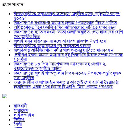
প্রধান সংবাদ
নীলফামারীতে অনুপ্রেরণার উদ্যোগে অনুষ্ঠিত হলো ‘ক্লাইমেট ক্যাম্প
২০২৬’
কিশোরগঞ্জে যথাযোগ্য মর্যাদায় জুলাই গণঅভ্যুত্থান দিবস পালিত
অধিগ্রহণকৃত তিন ফসলি জমির ন্যায্যমূল্যের দাবিতে মানববন্ধন
কিশোরগঞ্জে ব্যতিক্রমধর্মী ‘ভাতা মেলা’ অনুষ্ঠিত, দেড় হাজারের বেশি
সেবাপ্রার্থীর ভিড়
জুলাই সনদ বাস্তবায়ন না হলে আবারও রাজপথ উত্তপ্ত হবে
নীলফামারীতে জামায়াতের গণ-সমাবেশে বক্তারা
জলঢাকায় আউলিয়াখানা নদীর খাল খননের দাবিতে মানববন্ধন
দেবীগঞ্জ ইকরা মডেল মাদ্রাসার দুই শিক্ষার্থীর হিফজ সম্পন্ন উপলক্ষে
সংবর্ধনা
কিশোরগঞ্জে ৮০ পিস ট্যাপেন্টাডল ট্যাবলেটসহ গ্রেপ্তার ২,
ওয়ারেন্টভুক্ত আসামিও আটক
কিশোরগঞ্জে জুলাই গণঅভ্যুত্থান দিবস-২০২৬ উপলক্ষে প্রস্তুতিমূলক
সভা অনুষ্ঠিত
ভারসাম্যহীন ও লাগামহীন ক্ষমতার কারণেই শেখ হাসিনা স্বৈরাচারী
হয়েছিলেন, একই পথে হাঁটছে বিএনপি: মিয়া গোলাম পরওয়ার
রাজধানী
সারাদেশ
লাইফস্টাইল
ভিডিও
শৈলী