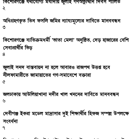
কিশোরগঞ্জে যথাযোগ্য মর্যাদায় জুলাই গণঅভ্যুত্থান দিবস পালিত
২
অধিগ্রহণকৃত তিন ফসলি জমির ন্যায্যমূল্যের দাবিতে মানববন্ধন
৩
কিশোরগঞ্জে ব্যতিক্রমধর্মী ‘ভাতা মেলা’ অনুষ্ঠিত, দেড় হাজারের বেশি
সেবাপ্রার্থীর ভিড়
৪
জুলাই সনদ বাস্তবায়ন না হলে আবারও রাজপথ উত্তপ্ত হবে
নীলফামারীতে জামায়াতের গণ-সমাবেশে বক্তারা
৫
জলঢাকায় আউলিয়াখানা নদীর খাল খননের দাবিতে মানববন্ধন
৬
দেবীগঞ্জ ইকরা মডেল মাদ্রাসার দুই শিক্ষার্থীর হিফজ সম্পন্ন উপলক্ষে
সংবর্ধনা
৭