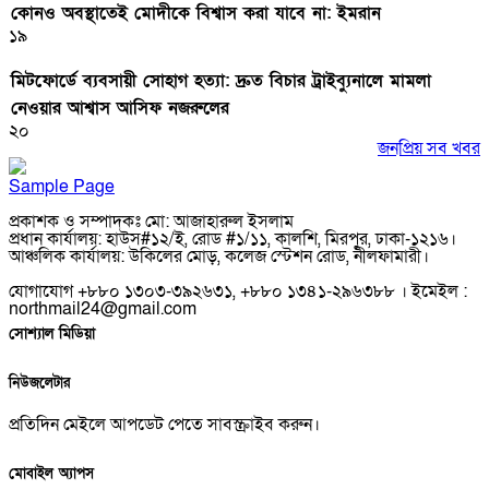
কোনও অবস্থাতেই মোদীকে বিশ্বাস করা যাবে না: ইমরান
১৯
মিটফোর্ডে ব্যবসায়ী সোহাগ হত্যা: দ্রুত বিচার ট্রাইব্যুনালে মামলা
নেওয়ার আশ্বাস আসিফ নজরুলের
২০
জনপ্রিয় সব খবর
Sample Page
প্রকাশক ও সম্পাদকঃ মো: আজাহারুল ইসলাম
প্রধান কার্যালয়: হাউস#১২/ই, রোড #১/১১, কালশি, মিরপুর, ঢাকা-১২১৬।
আঞ্চলিক কার্যালয়: উকিলের মোড়, কলেজ স্টেশন রোড, নীলফামারী।
যোগাযোগ +৮৮০ ১৩০৩-৩৯২৬৩১, +৮৮০ ১৩৪১-২৯৬৩৮৮ । ইমেইল :
northmail24@gmail.com
সোশ্যাল মিডিয়া
নিউজলেটার
প্রতিদিন মেইলে আপডেট পেতে সাবস্ক্রাইব করুন।
মোবাইল অ্যাপস