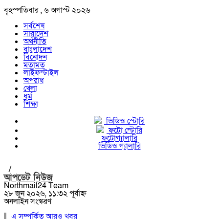
বৃহস্পতিবার , ৬ অগাস্ট ২০২৬
সর্বশেষ
সারাদেশ
অর্থনীতি
বাংলাদেশ
বিনোদন
মতামত
লাইফস্টাইল
অপরাধ
খেলা
ধর্ম
শিক্ষা
ভিডিও স্টোরি
ফটো স্টোরি
ফটোগ্যালারি
ভিডিও গ্যালারি
/
আপডেট নিউজ
Northmail24 Team
২৮ জুন ২০২৬, ১১:৩২ পূর্বাহ্ন
অনলাইন সংস্করণ
এ সম্পর্কিত আরও খবর