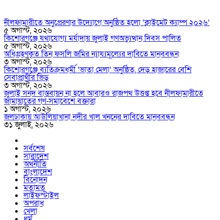
নীলফামারীতে অনুপ্রেরণার উদ্যোগে অনুষ্ঠিত হলো ‘ক্লাইমেট ক্যাম্প ২০২৬’
৫ অগাস্ট, ২০২৬
কিশোরগঞ্জে যথাযোগ্য মর্যাদায় জুলাই গণঅভ্যুত্থান দিবস পালিত
৫ অগাস্ট, ২০২৬
অধিগ্রহণকৃত তিন ফসলি জমির ন্যায্যমূল্যের দাবিতে মানববন্ধন
৩ অগাস্ট, ২০২৬
কিশোরগঞ্জে ব্যতিক্রমধর্মী ‘ভাতা মেলা’ অনুষ্ঠিত, দেড় হাজারের বেশি
সেবাপ্রার্থীর ভিড়
৩ অগাস্ট, ২০২৬
জুলাই সনদ বাস্তবায়ন না হলে আবারও রাজপথ উত্তপ্ত হবে নীলফামারীতে
জামায়াতের গণ-সমাবেশে বক্তারা
১ অগাস্ট, ২০২৬
জলঢাকায় আউলিয়াখানা নদীর খাল খননের দাবিতে মানববন্ধন
৩১ জুলাই, ২০২৬
সর্বশেষ
সারাদেশ
অর্থনীতি
বাংলাদেশ
বিনোদন
মতামত
লাইফস্টাইল
অপরাধ
খেলা
ধর্ম