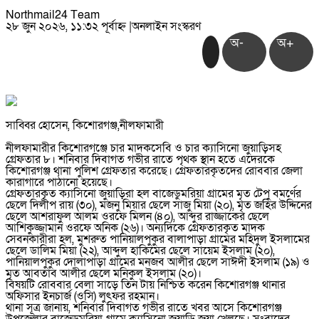
Northmail24 Team
২৮ জুন ২০২৬, ১১:৩২ পূর্বাহ্ন
|
অনলাইন সংস্করণ
অ-
অ+
সাব্বির হোসেন, কিশোরগঞ্জ,নীলফামারী
নীলফামারীর কিশোরগঞ্জে চার মাদকসেবি ও চার ক্যাসিনো জুয়াড়িসহ
গ্রেফতার ৮। শনিবার দিবাগত গভীর রাতে পৃথক স্থান হতে এদেরকে
কিশোরগঞ্জ থানা পুলিশ গ্রেফতার করেছে। গ্রেফতারকৃতদের রোববার জেলা
কারাগারে পাঠানো হয়েছে।
গ্রেফতারকৃত ক্যাসিনো জুয়াড়িরা হল বাজেডুমরিয়া গ্রামের মৃত টেপু বমর্ণের
ছেলে দিলীপ রায় (৩০), মজনু মিয়ার ছেলে সাজু মিয়া (২০), মৃত জহির উদ্দিনের
ছেলে আশরাফুল আলম ওরফে মিলন (৪০), আব্দুর রাজ্জাকের ছেলে
আশিকুজ্জামান ওরফে অনিক (২৬)। অন্যদিকে গ্রেফতারকৃত মাদক
সেবনকারীরা হল, মুশরুত পানিয়ালপুকুর বালাপাড়া গ্রামের মহিদুল ইসলামের
ছেলে ডালিম মিয়া (২২), আব্দুল হাকিমের ছেলে সায়েম ইসলাম (২০),
পানিয়ালপুকুর দোলাপাড়া গ্রামের মনজব আলীর ছেলে সাঈদী ইসলাম (১৯) ও
মৃত আবতাব আলীর ছেলে মনিকুল ইসলাম (২০)।
বিষয়টি রোববার বেলা সাড়ে তিন টায় নিশ্চিত করেন কিশোরগঞ্জ থানার
অফিসার ইনচার্জ (ওসি) লুৎফর রহমান।
থানা সূত্র জানায়, শনিবার দিবাগত গভীর রাতে খবর আসে কিশোরগঞ্জ