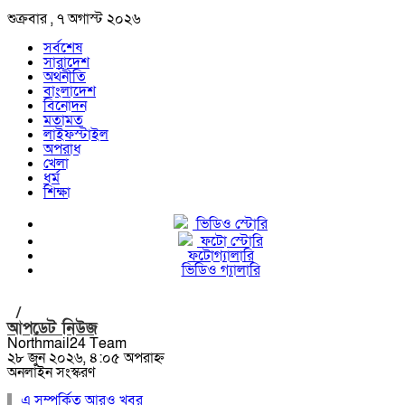
শুক্রবার , ৭ অগাস্ট ২০২৬
সর্বশেষ
সারাদেশ
অর্থনীতি
বাংলাদেশ
বিনোদন
মতামত
লাইফস্টাইল
অপরাধ
খেলা
ধর্ম
শিক্ষা
ভিডিও স্টোরি
ফটো স্টোরি
ফটোগ্যালারি
ভিডিও গ্যালারি
/
আপডেট নিউজ
Northmail24 Team
২৮ জুন ২০২৬, ৪:০৫ অপরাহ্ন
অনলাইন সংস্করণ
এ সম্পর্কিত আরও খবর