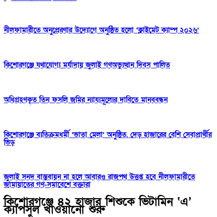
নীলফামারীতে অনুপ্রেরণার উদ্যোগে অনুষ্ঠিত হলো ‘ক্লাইমেট ক্যাম্প ২০২৬’
কিশোরগঞ্জে যথাযোগ্য মর্যাদায় জুলাই গণঅভ্যুত্থান দিবস পালিত
অধিগ্রহণকৃত তিন ফসলি জমির ন্যায্যমূল্যের দাবিতে মানববন্ধন
কিশোরগঞ্জে ব্যতিক্রমধর্মী ‘ভাতা মেলা’ অনুষ্ঠিত, দেড় হাজারের বেশি সেবাপ্রার্থীর
ভিড়
জুলাই সনদ বাস্তবায়ন না হলে আবারও রাজপথ উত্তপ্ত হবে নীলফামারীতে
জামায়াতের গণ-সমাবেশে বক্তারা
কিশোরগঞ্জে ৪২ হাজার শিশুকে ভিটামিন ‘এ’
ক্যাপসুল খাওয়ানো শুরু