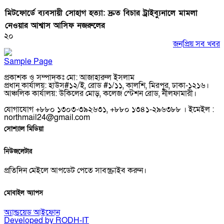
মিটফোর্ডে ব্যবসায়ী সোহাগ হত্যা: দ্রুত বিচার ট্রাইব্যুনালে মামলা
নেওয়ার আশ্বাস আসিফ নজরুলের
২০
জনপ্রিয় সব খবর
Sample Page
প্রকাশক ও সম্পাদকঃ মো: আজাহারুল ইসলাম
প্রধান কার্যালয়: হাউস#১২/ই, রোড #১/১১, কালশি, মিরপুর, ঢাকা-১২১৬।
আঞ্চলিক কার্যালয়: উকিলের মোড়, কলেজ স্টেশন রোড, নীলফামারী।
যোগাযোগ +৮৮০ ১৩০৩-৩৯২৬৩১, +৮৮০ ১৩৪১-২৯৬৩৮৮ । ইমেইল :
northmail24@gmail.com
সোশ্যাল মিডিয়া
নিউজলেটার
প্রতিদিন মেইলে আপডেট পেতে সাবস্ক্রাইব করুন।
মোবাইল অ্যাপস
অ্যান্ড্রয়েড
আইফোন
Developed by RODH-IT