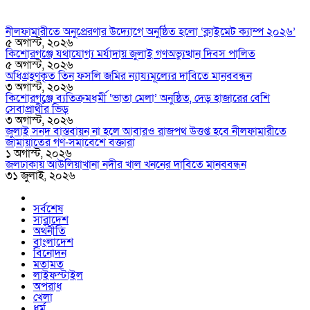
নীলফামারীতে অনুপ্রেরণার উদ্যোগে অনুষ্ঠিত হলো ‘ক্লাইমেট ক্যাম্প ২০২৬’
৫ অগাস্ট, ২০২৬
কিশোরগঞ্জে যথাযোগ্য মর্যাদায় জুলাই গণঅভ্যুত্থান দিবস পালিত
৫ অগাস্ট, ২০২৬
অধিগ্রহণকৃত তিন ফসলি জমির ন্যায্যমূল্যের দাবিতে মানববন্ধন
৩ অগাস্ট, ২০২৬
কিশোরগঞ্জে ব্যতিক্রমধর্মী ‘ভাতা মেলা’ অনুষ্ঠিত, দেড় হাজারের বেশি
সেবাপ্রার্থীর ভিড়
৩ অগাস্ট, ২০২৬
জুলাই সনদ বাস্তবায়ন না হলে আবারও রাজপথ উত্তপ্ত হবে নীলফামারীতে
জামায়াতের গণ-সমাবেশে বক্তারা
১ অগাস্ট, ২০২৬
জলঢাকায় আউলিয়াখানা নদীর খাল খননের দাবিতে মানববন্ধন
৩১ জুলাই, ২০২৬
সর্বশেষ
সারাদেশ
অর্থনীতি
বাংলাদেশ
বিনোদন
মতামত
লাইফস্টাইল
অপরাধ
খেলা
ধর্ম