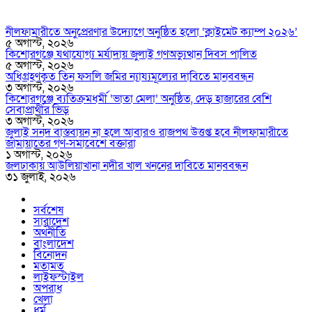
নীলফামারীতে অনুপ্রেরণার উদ্যোগে অনুষ্ঠিত হলো ‘ক্লাইমেট ক্যাম্প ২০২৬’
৫ অগাস্ট, ২০২৬
কিশোরগঞ্জে যথাযোগ্য মর্যাদায় জুলাই গণঅভ্যুত্থান দিবস পালিত
৫ অগাস্ট, ২০২৬
অধিগ্রহণকৃত তিন ফসলি জমির ন্যায্যমূল্যের দাবিতে মানববন্ধন
৩ অগাস্ট, ২০২৬
কিশোরগঞ্জে ব্যতিক্রমধর্মী ‘ভাতা মেলা’ অনুষ্ঠিত, দেড় হাজারের বেশি
সেবাপ্রার্থীর ভিড়
৩ অগাস্ট, ২০২৬
জুলাই সনদ বাস্তবায়ন না হলে আবারও রাজপথ উত্তপ্ত হবে নীলফামারীতে
জামায়াতের গণ-সমাবেশে বক্তারা
১ অগাস্ট, ২০২৬
জলঢাকায় আউলিয়াখানা নদীর খাল খননের দাবিতে মানববন্ধন
৩১ জুলাই, ২০২৬
সর্বশেষ
সারাদেশ
অর্থনীতি
বাংলাদেশ
বিনোদন
মতামত
লাইফস্টাইল
অপরাধ
খেলা
ধর্ম