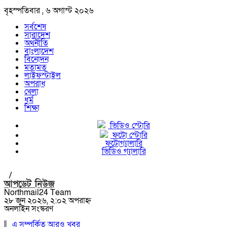
বৃহস্পতিবার , ৬ অগাস্ট ২০২৬
সর্বশেষ
সারাদেশ
অর্থনীতি
বাংলাদেশ
বিনোদন
মতামত
লাইফস্টাইল
অপরাধ
খেলা
ধর্ম
শিক্ষা
ভিডিও স্টোরি
ফটো স্টোরি
ফটোগ্যালারি
ভিডিও গ্যালারি
/
আপডেট নিউজ
Northmail24 Team
২৮ জুন ২০২৬, ২:০২ অপরাহ্ন
অনলাইন সংস্করণ
এ সম্পর্কিত আরও খবর