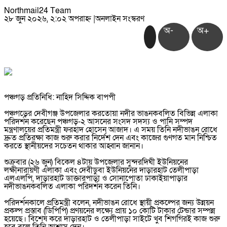
Northmail24 Team
২৮ জুন ২০২৬, ২:০২ অপরাহ্ন
|
অনলাইন সংস্করণ
অ-
অ+
‎পঞ্চগড় প্রতিনিধি: নাহিদ সিদ্দিক বাপপী
‎পঞ্চগড়ের দেবীগঞ্জ উপজেলার করতোয়া নদীর ভাঙনকবলিত বিভিন্ন এলাকা
পরিদর্শন করেছেন পঞ্চগড়-২ আসনের সংসদ সদস্য ও পানি সম্পদ
মন্ত্রণালয়ের প্রতিমন্ত্রী ফরহাদ হোসেন আজাদ। এ সময় তিনি নদীভাঙন রোধে
দ্রুত প্রতিরক্ষা কাজ শুরু করার নির্দেশ দেন এবং কাজের গুণগত মান নিশ্চিত
করতে স্থানীয়দের সচেতন থাকার আহ্বান জানান।
‎শুক্রবার (২৬ জুন) বিকেল ৪টায় উপজেলার সুন্দরদিঘী ইউনিয়নের
লক্ষীনারায়ণী এলাকা এবং দেবীডুবা ইউনিয়নের দাড়ারহাট তেলীপাড়া
এলএলপি, দাড়ারহাট ডাক্তারপাড়া ও সোনাপোতা ঢাকাইয়াপাড়ার
নদীভাঙনকবলিত এলাকা পরিদর্শন করেন তিনি।
‎পরিদর্শনকালে প্রতিমন্ত্রী বলেন, নদীভাঙন রোধে স্থায়ী প্রকল্পের জন্য উন্নয়ন
প্রকল্প প্রস্তাব (ডিপিপি) প্রণয়নের লক্ষ্যে প্রায় ১০ কোটি টাকার টেন্ডার সম্পন্ন
হয়েছে। বিশেষ করে দাড়ারহাট ও তেলীপাড়া সাইটে খুব শিগগিরই কাজ শুরু