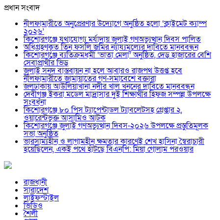
প্রধান সংবাদ
নীলফামারীতে অনুপ্রেরণার উদ্যোগে অনুষ্ঠিত হলো ‘ক্লাইমেট ক্যাম্প
২০২৬’
কিশোরগঞ্জে যথাযোগ্য মর্যাদায় জুলাই গণঅভ্যুত্থান দিবস পালিত
অধিগ্রহণকৃত তিন ফসলি জমির ন্যায্যমূল্যের দাবিতে মানববন্ধন
কিশোরগঞ্জে ব্যতিক্রমধর্মী ‘ভাতা মেলা’ অনুষ্ঠিত, দেড় হাজারের বেশি
সেবাপ্রার্থীর ভিড়
জুলাই সনদ বাস্তবায়ন না হলে আবারও রাজপথ উত্তপ্ত হবে
নীলফামারীতে জামায়াতের গণ-সমাবেশে বক্তারা
জলঢাকায় আউলিয়াখানা নদীর খাল খননের দাবিতে মানববন্ধন
দেবীগঞ্জ ইকরা মডেল মাদ্রাসার দুই শিক্ষার্থীর হিফজ সম্পন্ন উপলক্ষে
সংবর্ধনা
কিশোরগঞ্জে ৮০ পিস ট্যাপেন্টাডল ট্যাবলেটসহ গ্রেপ্তার ২,
ওয়ারেন্টভুক্ত আসামিও আটক
কিশোরগঞ্জে জুলাই গণঅভ্যুত্থান দিবস-২০২৬ উপলক্ষে প্রস্তুতিমূলক
সভা অনুষ্ঠিত
ভারসাম্যহীন ও লাগামহীন ক্ষমতার কারণেই শেখ হাসিনা স্বৈরাচারী
হয়েছিলেন, একই পথে হাঁটছে বিএনপি: মিয়া গোলাম পরওয়ার
রাজধানী
সারাদেশ
লাইফস্টাইল
ভিডিও
শৈলী