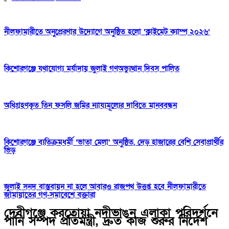
নীলফামারীতে অনুপ্রেরণার উদ্যোগে অনুষ্ঠিত হলো ‘ক্লাইমেট ক্যাম্প ২০২৬’
কিশোরগঞ্জে যথাযোগ্য মর্যাদায় জুলাই গণঅভ্যুত্থান দিবস পালিত
অধিগ্রহণকৃত তিন ফসলি জমির ন্যায্যমূল্যের দাবিতে মানববন্ধন
কিশোরগঞ্জে ব্যতিক্রমধর্মী ‘ভাতা মেলা’ অনুষ্ঠিত, দেড় হাজারের বেশি সেবাপ্রার্থীর
ভিড়
জুলাই সনদ বাস্তবায়ন না হলে আবারও রাজপথ উত্তপ্ত হবে নীলফামারীতে
জামায়াতের গণ-সমাবেশে বক্তারা
দেবীগঞ্জে করতোয়া নদীভাঙন এলাকা পরিদর্শনে
পানি সম্পদ প্রতিমন্ত্রী, দ্রুত কাজ শুরুর নির্দেশ