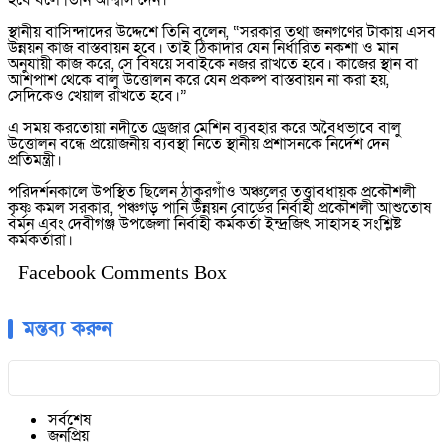
হবে বলে তিনি আশ্বাস দেন।
‎স্থানীয় বাসিন্দাদের উদ্দেশে তিনি বলেন, “সরকার তথা জনগণের টাকায় এসব
উন্নয়ন কাজ বাস্তবায়ন হবে। তাই ঠিকাদার যেন নির্ধারিত নকশা ও মান
অনুযায়ী কাজ করে, সে বিষয়ে সবাইকে নজর রাখতে হবে। কাজের স্থান বা
আশপাশ থেকে বালু উত্তোলন করে যেন প্রকল্প বাস্তবায়ন না করা হয়,
সেদিকেও খেয়াল রাখতে হবে।”
‎এ সময় করতোয়া নদীতে ড্রেজার মেশিন ব্যবহার করে অবৈধভাবে বালু
উত্তোলন বন্ধে প্রয়োজনীয় ব্যবস্থা নিতে স্থানীয় প্রশাসনকে নির্দেশ দেন
প্রতিমন্ত্রী।
‎পরিদর্শনকালে উপস্থিত ছিলেন ঠাকুরগাঁও অঞ্চলের তত্ত্বাবধায়ক প্রকৌশলী
কৃষ্ণ কমল সরকার, পঞ্চগড় পানি উন্নয়ন বোর্ডের নির্বাহী প্রকৌশলী আশুতোষ
বর্মন এবং দেবীগঞ্জ উপজেলা নির্বাহী কর্মকর্তা ইন্দ্রজিৎ সাহাসহ সংশ্লিষ্ট
কর্মকর্তারা।
Facebook Comments Box
মন্তব্য করুন
সর্বশেষ
জনপ্রিয়