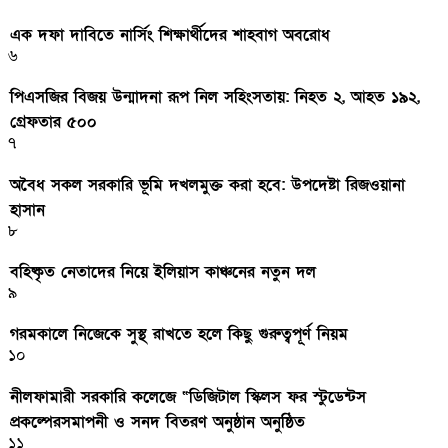
এক দফা দাবিতে নার্সিং শিক্ষার্থীদের শাহবাগ অবরোধ
৬
পিএসজির বিজয় উন্মাদনা রূপ নিল সহিংসতায়: নিহত ২, আহত ১৯২,
গ্রেফতার ৫০০
৭
অবৈধ সকল সরকারি ভূমি দখলমুক্ত করা হবে: উপদেষ্টা রিজওয়ানা
হাসান
৮
বহিষ্কৃত নেতাদের নিয়ে ইলিয়াস কাঞ্চনের নতুন দল
৯
গরমকালে নিজেকে সুস্থ রাখতে হলে কিছু গুরুত্বপূর্ণ নিয়ম
১০
নীলফামারী সরকারি কলেজে “ডিজিটাল স্কিলস ফর স্টুডেন্টস
প্রকল্পেরসমাপনী ও সনদ বিতরণ অনুষ্ঠান অনুষ্ঠিত
১১