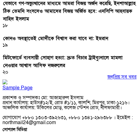
যেভাবে গণ-অভ্যুত্থানের মাধ্যমে আমরা বিজয় অর্জন করেছি, ইনশাআল্লাহ
ঠিক তেমনি সংসদেও আমাদের বিজয় অর্জিত হবে: এনসিপি আহবায়ক
নাহিদ ইসলাম
১৮
কোনও অবস্থাতেই মোদীকে বিশ্বাস করা যাবে না: ইমরান
১৯
মিটফোর্ডে ব্যবসায়ী সোহাগ হত্যা: দ্রুত বিচার ট্রাইব্যুনালে মামলা
নেওয়ার আশ্বাস আসিফ নজরুলের
২০
জনপ্রিয় সব খবর
Sample Page
প্রকাশক ও সম্পাদকঃ মো: আজাহারুল ইসলাম
প্রধান কার্যালয়: হাউস#১২/ই, রোড #১/১১, কালশি, মিরপুর, ঢাকা-১২১৬।
আঞ্চলিক কার্যালয়: উকিলের মোড়, কলেজ স্টেশন রোড, নীলফামারী।
যোগাযোগ +৮৮০ ১৩০৩-৩৯২৬৩১, +৮৮০ ১৩৪১-২৯৬৩৮৮ । ইমেইল :
northmail24@gmail.com
সোশ্যাল মিডিয়া